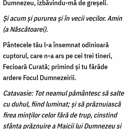
Dumnezeu, izbăvindu-mă de greşeli.
Şi acum şi pururea şi în vecii vecilor. Amin
(a Născătoarei).
Pântecele tău l-a însemnat odinioară
cuptorul, care n-a ars pe cei trei tineri,
Fecioară Curată; primind şi tu fărăde
ardere Focul Dumnezeirii.
Catavasie: Tot neamul pământesc să salte
cu duhul, fiind luminat; şi să prăznuiască
firea minţilor celor fără de trup, cinstind
sfânta prăznuire a Maicii lui Dumnezeu şi