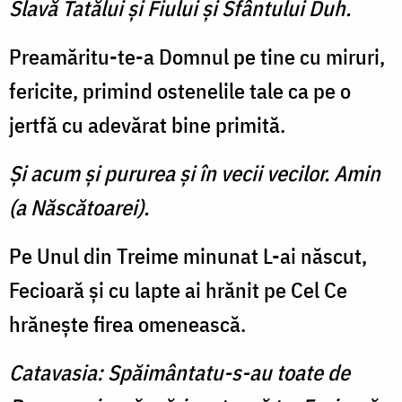
Slavă Tatălui şi Fiului şi Sfântului Duh.
Preamăritu-te-a Domnul pe tine cu miruri,
fericite, primind ostenelile tale ca pe o
jertfă cu ade­vărat bine primită.
Şi acum şi pururea şi în vecii vecilor. Amin
(a Născătoarei).
Pe Unul din Treime minunat L-ai născut,
Fecioară şi cu lap­te ai hrănit pe Cel Ce
hrăneşte firea omenească.
Catavasia: Spăimântatu-s-au toate de