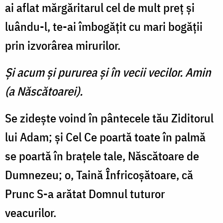
ai aflat mărgăritarul cel de mult preţ şi
luându-l, te-ai îmbogăţit cu mari bogăţii
prin izvorârea mirurilor.
Şi acum şi pururea şi în vecii vecilor. Amin
(a Născătoarei).
Se zideşte voind în pântecele tău Ziditorul
lui Adam; şi Cel Ce poartă toate în palmă
se poar­tă în braţele tale, Născătoare de
Dumnezeu; o, Taină Înfricoşă­toare, că
Prunc S-a arătat Dom­nul tuturor
veacurilor.