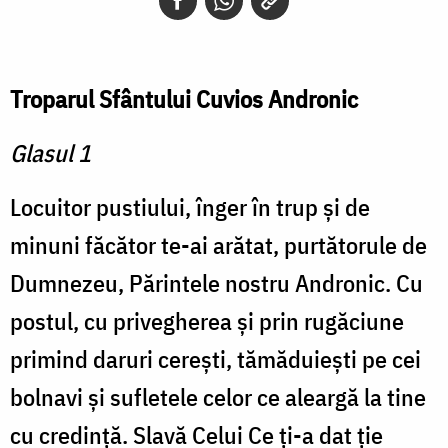
Troparul Sfântului Cuvios Andronic
Glasul 1
Locuitor pustiului, înger în trup şi de
minuni făcător te-ai arătat, purtătorule de
Dumnezeu, Părintele nostru Andronic. Cu
postul, cu privegherea şi prin rugăciune
primind daruri cereşti, tămăduieşti pe cei
bolnavi şi sufletele celor ce aleargă la tine
cu credinţă. Slavă Celui Ce ţi-a dat ţie