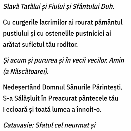
Slavă Tatălui şi Fiului şi Sfântului Duh.
Cu curgerile lacrimilor ai rourat pământul
pustiului şi cu ostenelile pustniciei ai
arătat sufletul tău roditor.
Şi acum şi pururea şi în vecii vecilor. Amin
(a Născătoarei).
Nedeşertând Domnul Sânurile Părinteşti,
S-a Sălăşluit în Prea­curat pântecele tău
Fecioară şi toată lumea a înnoit-o.
Catavasie: Sfatul cel neurmat şi