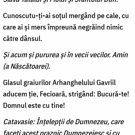
Cunoscutu-ţi-ai soţul mer­gând pe cale, cu
care ai şi mers împreună negrăind nimic
către dânsul.
Şi acum şi pururea şi în vecii vecilor. Amin
(a Născătoarei).
Glasul graiurilor Arhanghelului Gavriil
aducem ţie, Fecioară, strigând: Bucură-te!
Domnul este cu tine!
Catavasie: Înţelepţii de Dumnezeu, care
faceţi acest praznic Dumnezeiesc şi cu