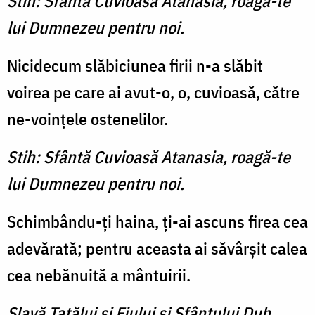
Stih: Sfântă Cuvioasă Atanasia, roagă-te
lui Dumnezeu pentru noi.
Nicidecum slăbiciunea firii n-a slăbit
voirea pe care ai avut-o, o, cuvioasă, către
ne-voinţele ostenelilor.
Stih: Sfântă Cuvioasă Atanasia, roagă-te
lui Dumnezeu pentru noi.
Schimbându-ţi haina, ţi-ai ascuns firea cea
adevărată; pen­tru aceasta ai săvârşit calea
cea nebănuită a mântuirii.
Slavă Tatălui şi Fiului şi Sfântului Duh.