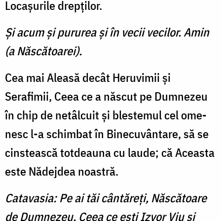
Locaşurile drepţilor.
Şi acum şi pururea şi în vecii vecilor. Amin
(a Născătoarei).
Cea mai Aleasă decât Heru­vimii şi
Serafimii, Ceea ce a născut pe Dumnezeu
în chip de netâlcuit şi blestemul cel ome­
nesc l-a schimbat în Binecuvân­tare, să se
cinstească totdeauna cu laude; că Aceasta
este Nădejdea noastră.
Catavasia: Pe ai tăi cântăreţi, Născă­toare
de Dumnezeu, Ceea ce eşti Izvor Viu şi