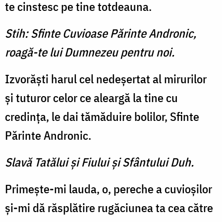
te cinstesc pe tine totdeauna.
Stih: Sfinte Cuvioase Părinte Andronic,
roagă-te lui Dumnezeu pentru noi.
Izvorăşti harul cel nedeşertat al mirurilor
şi tuturor celor ce aleargă la tine cu
credinţa, le dai tămăduire bolilor, Sfinte
Părinte Andronic.
Slavă Tatălui şi Fiului şi Sfântului Duh.
Primeşte-mi lauda, o, pere­che a cuvioşilor
şi-mi dă răs­plătire rugăciunea ta cea către