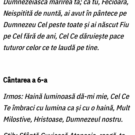
Dumnezeiască mărirea ta; că tu, Fecioară,
Neispitită de nuntă, ai avut în pântece pe
Dumnezeu Cel peste toate şi ai născut Fiu
pe Cel fără de ani, Cel Ce dăruieşte pace
tuturor celor ce te laudă pe tine.
Cântarea a 6-a
Irmos: Haină luminoasă dă-mi mie, Cel Ce
Te îmbraci cu lu­mina ca şi cu o haină, Mult
Milostive, Hristoase, Dumnezeul nostru.