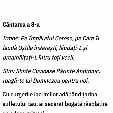
Cântarea a 8-a
Irmos: Pe Împăratul Ceresc, pe Care Îl
laudă Oştile îngereşti, lăudaţi-L şi
preaînălţaţi-L întru toţi vecii.
Stih: Sfinte Cuvioase Părinte Andronic,
roagă-te lui Dumnezeu pentru noi.
Cu curgerile lacrimilor adăpând ţarina
sufletu­lui tău, ai secerat bogată răsplătire