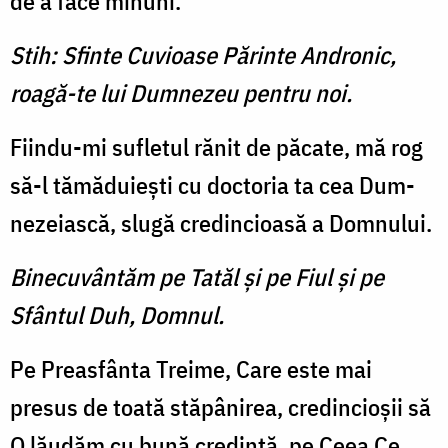
de a face minuni.
Stih: Sfinte Cuvioase Părinte Andronic,
roagă-te lui Dumnezeu pentru noi.
Fiindu-mi sufletul rănit de păcate, mă rog
să-l tămăduieşti cu doctoria ta cea Dum­
nezeiască, slugă credincioasă a Domnului.
Binecuvântăm pe Tatăl şi pe Fiul şi pe
Sfântul Duh, Domnul.
Pe Preasfânta Treime, Care este mai
presus de toată stăpâ­nirea, credincioşii să
O lăudăm cu bună credinţă, pe Ceea Ce