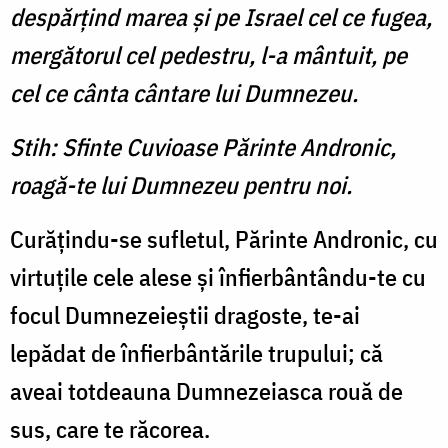
despărţind marea şi pe Israel cel ce fugea,
mergătorul cel pedestru, l-a mântuit, pe
cel ce cânta cântare lui Dumnezeu.
Stih: Sfinte Cuvioase Părinte Andronic,
roagă-te lui Dumnezeu pentru noi.
Curăţindu-se sufletul, Pă­rinte Andronic, cu
virtu­ţile cele alese şi înfierbântându-te cu
focul Dumnezeieştii dragoste, te-ai
lepădat de înfierbântările trupului; că
aveai totdeauna Dumnezeiasca rouă de
sus, care te răcorea.