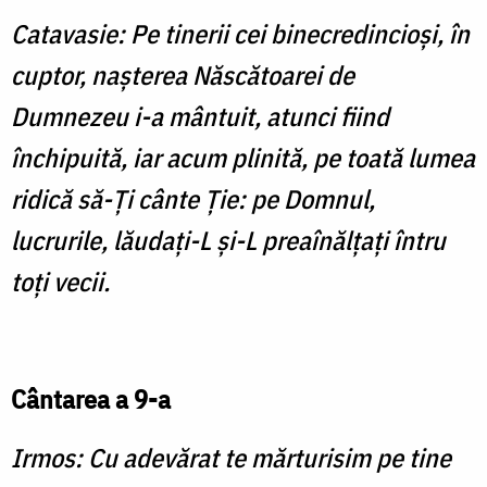
Catavasie: Pe tinerii cei binecredincioşi, în
cuptor, naşterea Născătoarei de
Dumnezeu i-a mântuit, atunci fiind
închipuită, iar acum plinită, pe toată lumea
ridică să-Ţi cânte Ţie: pe Domnul,
lucrurile, lăudaţi-L şi-L preaînălţaţi întru
toţi vecii.
Cântarea a 9-a
Irmos: Cu adevărat te mărturisim pe tine