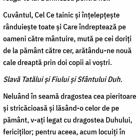
Cuvântul, Cel Ce tainic şi înţelepţeşte
rânduieşte toate şi Care îndreptează pe
oameni către mântuire, mută pe cei do­riţi
de la pământ către cer, arătându-ne nouă
cale dreaptă prin doi copii ai voştri.
Slavă Tatălui şi Fiului şi Sfântului Duh.
Neluând în seamă dragostea cea pieritoare
şi stricăcioasă şi lăsând-o celor de pe
pământ, v-aţi legat cu dragostea Duhului,
fericiţilor; pentru aceea, acum locuiţi în