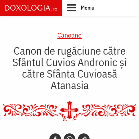
Skip
Meniu
to
main
Main
content
navigation
Canoane
Canon de rugăciune către
Sfântul Cuvios Andronic şi
către Sfânta Cuvioasă
Atanasia