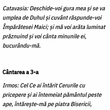
Catavasia: Deschide-voi gura mea şi se va
umplea de Duhul şi cuvânt răspunde-voi
Împără­tesei Maici; şi mă voi arăta luminat
prăznuind şi voi cânta minunile ei,
bucurându-mă.
Cântarea a 3-a
Irmos: Cel Ce ai întărit Cerurile cu
pricepere şi ai întemeiat pământul peste
ape, întăreşte-mă pe piatra Bisericii,