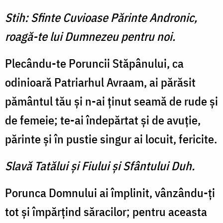
Stih: Sfinte Cuvioase Părinte Andronic,
roagă-te lui Dumnezeu pentru noi.
Plecându-te Poruncii Stăpâ­nului, ca
odinioară Patriarhul Avraam, ai părăsit
pământul tău şi n-ai ţinut seamă de rude şi
de femeie; te-ai îndepărtat şi de avuţie,
părinte şi în pustie sin­gur ai locuit, fericite.
Slavă Tatălui şi Fiului şi Sfântului Duh.
Porunca Domnului ai împli­nit, vânzându-ţi
tot şi împăr­ţind săracilor; pentru aceasta