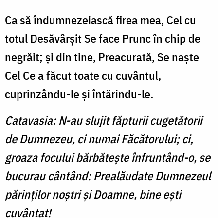
Ca să îndumnezeiască firea mea, Cel cu
totul Desăvârşit Se face Prunc în chip de
negrăit; şi din tine, Preacurată, Se naşte
Cel Ce a făcut toate cu cuvântul,
cuprinzându-le şi întărindu-le.
Catavasia: N-au slujit făpturii cuge­tătorii
de Dumnezeu, ci numai Făcătorului; ci,
groaza focului bărbăteşte înfruntând-o, se
bucurau cântând: Prealăudate Dumnezeul
părinţilor noştri şi Doamne, bine eşti
cuvântat!