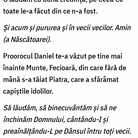
toate le-a făcut din ce n-a fost.
Şi acum şi pururea şi în vecii vecilor. Amin
(a Născătoarei).
Proorocul Daniel te-a văzut pe tine mai
înainte Munte, Fecioară, din care fără de
mână s-a tăiat Piatra, care a sfărâmat
capiştile idolilor.
Să lăudăm, să binecuvântăm şi să ne
închinăm Domnului, cântându-I şi
preaînălţându-L pe Dânsul întru toţi vecii.