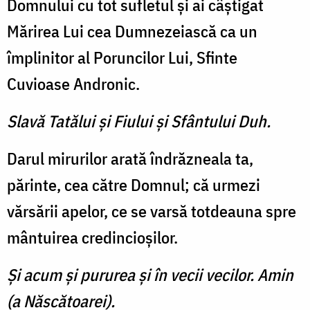
Domnului cu tot sufle­tul şi ai câştigat
Mărirea Lui cea Dumnezeiască ca un
împlinitor al Poruncilor Lui, Sfinte
Cuvioase Andronic.
Slavă Tatălui şi Fiului şi Sfântului Duh.
Darul mirurilor arată în­drăzneala ta,
părinte, cea către Domnul; că urmezi
vărsării apelor, ce se varsă totdeauna spre
mântuirea credincioşilor.
Şi acum şi pururea şi în vecii vecilor. Amin
(a Născătoarei).