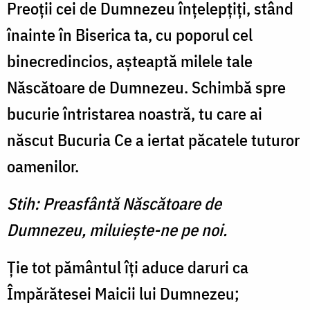
Preoţii cei de Dumnezeu înţelepţiţi, stând
înainte în Biserica ta, cu poporul cel
binecredincios, aşteaptă milele tale
Născă­toare de Dumnezeu. Schimbă spre
bucurie întristarea noastră, tu care ai
născut Bucuria Ce a iertat păcatele tuturor
oame­nilor.
Stih: Preasfântă Născătoare de
Dumnezeu, miluieşte-ne pe noi.
Ţie tot pământul îţi aduce daruri ca
Împărătesei Maicii lui Dumnezeu;