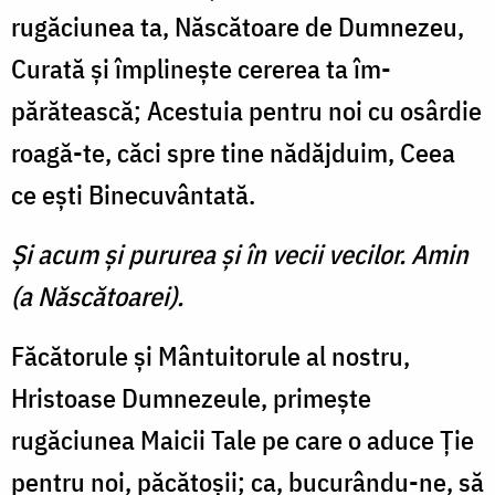
rugăciunea ta, Născătoare de Dumnezeu,
Cura­tă şi împlineşte cererea ta îm­
părătească; Acestuia pentru noi cu osârdie
roagă-te, căci spre tine nădăjduim, Ceea
ce eşti Binecuvântată.
Şi acum şi pururea şi în vecii vecilor. Amin
(a Născătoarei).
Făcătorule şi Mântuitorule al nostru,
Hristoase Dumnezeule, primeşte
rugăciunea Maicii Tale pe care o aduce Ţie
pentru noi, păcătoşii; ca, bucurându-ne, să