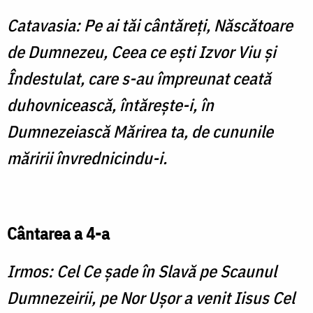
Catavasia: Pe ai tăi cântăreţi, Născă­toare
de Dumnezeu, Ceea ce eşti Izvor Viu şi
Îndestulat, care s-au împreunat ceată
duhovnicească, întăreşte-i, în
Dumnezeiască Mărirea ta, de cununile
măririi învrednicindu-i.
Cântarea a 4-a
Irmos: Cel Ce şade în Slavă pe Scaunul
Dumnezeirii, pe Nor Uşor a venit Iisus Cel