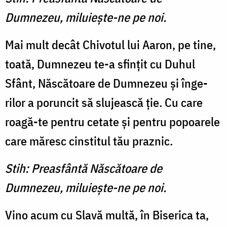
Dumnezeu, miluieşte-ne pe noi.
Mai mult decât Chivotul lui Aaron, pe tine,
toată, Dumnezeu te-a sfinţit cu Duhul
Sfânt, Năs­cătoare de Dumnezeu şi înge­
rilor a poruncit să slujească ţie. Cu care
roagă-te pentru cetate şi pentru popoarele
care mă­resc cinstitul tău praznic.
Stih: Preasfântă Născătoare de
Dumnezeu, miluieşte-ne pe noi.
Vino acum cu Slavă multă, în Biserica ta,