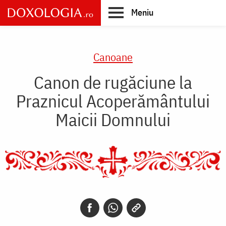
Skip
Meniu
to
main
Main
content
navigation
Canoane
Canon de rugăciune la
Praznicul Acoperământului
Maicii Domnului