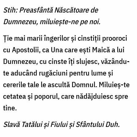
Stih: Preasfântă Născătoare de
Dumnezeu, miluieşte-ne pe noi.
Ţie mai marii îngerilor şi cinstiţii prooroci
cu Apostolii, ca Una care eşti Maică a lui
Dum­nezeu, cu cinste îţi slujesc, văzându-
te aducând rugăciuni pentru lume şi
cererile tale le ascultă Domnul. Miluieş-te
cetatea şi poporul, care nă­dăjduiesc spre
tine.
Slavă Tatălui şi Fiului şi Sfântului Duh.