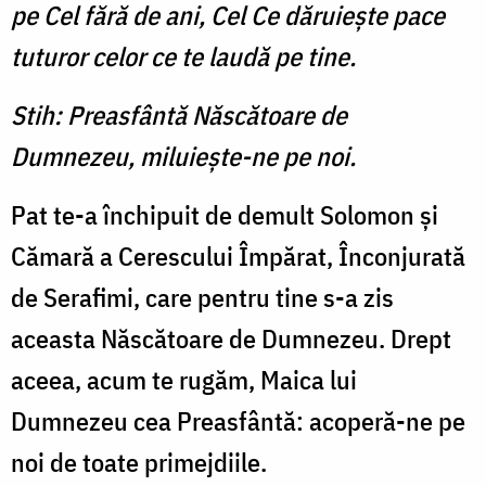
pe Cel fără de ani, Cel Ce dăruieşte pace
tuturor celor ce te laudă pe tine.
Stih: Preasfântă Născătoare de
Dumnezeu, miluieşte-ne pe noi.
Pat te-a închipuit de demult Solomon şi
Cămară a Cerescului Împărat, Înconjurată
de Sera­fimi, care pentru tine s-a zis
aceasta Născătoare de Dum­nezeu. Drept
aceea, acum te ru­găm, Maica lui
Dumnezeu cea Preasfântă: acoperă-ne pe
noi de toate primejdiile.