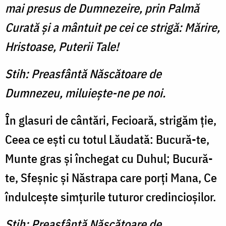
mai presus de Dumnezeire, prin Palmă
Curată şi a mântuit pe cei ce strigă: Mărire,
Hristoase, Puterii Tale!
Stih: Preasfântă Născătoare de
Dumnezeu, miluieşte-ne pe noi.
În glasuri de cântări, Fecioară, strigăm ţie,
Ceea ce eşti cu totul Lăudată: Bucură-te,
Munte gras şi închegat cu Duhul; Bucură-
te, Sfeşnic şi Năstrapa care porţi Mana, Ce
îndulceşte simţurile tuturor credincioşilor.
Stih: Preasfântă Născătoare de