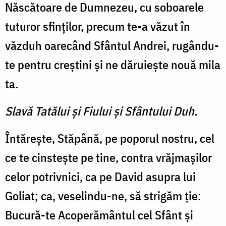
Născătoare de Dumnezeu, cu soboarele
tutu­ror sfinţilor, precum te-a văzut în
văzduh oarecând Sfântul An­drei, rugându-
te pentru creştini şi ne dăruieşte nouă mila
ta.
Slavă Tatălui şi Fiului şi Sfântului Duh.
Întăreşte, Stăpână, pe popo­rul nostru, cel
ce te cinsteşte pe tine, contra vrăjmaşilor
celor potrivnici, ca pe David asupra lui
Goliat; ca, veselindu-ne, să strigăm ţie:
Bucură-te Acoperământul cel Sfânt şi