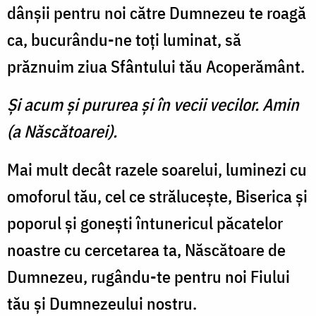
dânşii pentru noi către Dumnezeu te roagă
ca, bucurându-ne toţi luminat, să
prăznuim ziua Sfântului tău Acoperământ.
Şi acum şi pururea şi în vecii vecilor. Amin
(a Născătoarei).
Mai mult decât razele soare­lui, luminezi cu
omoforul tău, cel ce străluceşte, Biserica şi
po­porul şi goneşti întunericul pă­catelor
noastre cu cercetarea ta, Născătoare de
Dumnezeu, rugându-te pentru noi Fiului
tău şi Dumnezeului nostru.