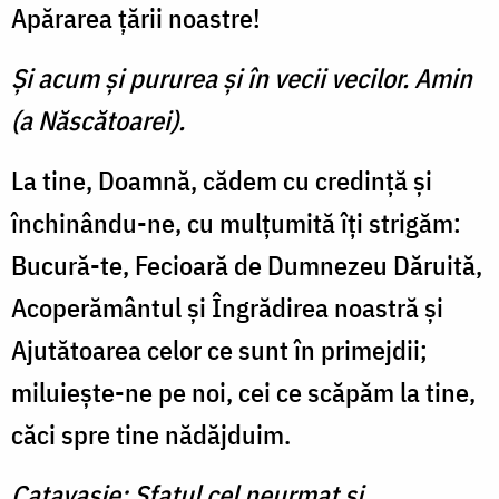
Apărarea ţării noastre!
Şi acum şi pururea şi în vecii vecilor. Amin
(a Născătoarei).
La tine, Doamnă, cădem cu credinţă şi
închinându-ne, cu mulţumită îţi strigăm:
Bucură-te, Fecioară de Dumnezeu Dăruită,
Acoperământul şi Îngrădirea noastră şi
Ajutătoarea celor ce sunt în primejdii;
miluieşte-ne pe noi, cei ce scăpăm la tine,
căci spre tine nădăjduim.
Catavasie: Sfatul cel neurmat şi