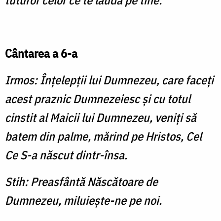
tuturor celor ce te laudă pe tine.
Cântarea a 6-a
Irmos: Înţelepţii lui Dumnezeu, care faceţi
acest praznic Dumnezeiesc şi cu totul
cinstit al Maicii lui Dumnezeu, veniţi să
batem din palme, mărind pe Hristos, Cel
Ce S-a născut dintr-însa.
Stih: Preasfântă Născătoare de
Dumnezeu, miluieşte-ne pe noi.