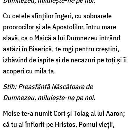
Dumnezeu, miluieşte-ne pe noi.
Cu cetele sfinţilor îngeri, cu soboarele
proorocilor şi ale Apostolilor, întru mare
slavă, ca o Maică a lui Dumnezeu in­trând
astăzi în Biserică, te rogi pentru creştini,
izbăvind de is­pite şi de necazuri pe toţi şi îi
acoperi cu mila ta.
Stih: Preasfântă Născătoare de
Dumnezeu, miluieşte-ne pe noi.
Moise te-a numit Cort şi Toiag al lui Aaron;
că tu ai înflorit pe Hristos, Pomul vieţii,