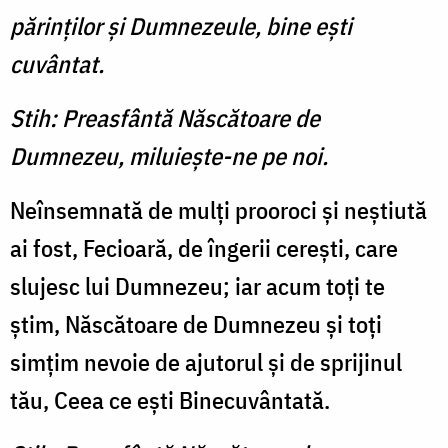
părinţilor şi Dumnezeule, bine eşti
cuvântat.
Stih: Preasfântă Născătoare de
Dumnezeu, miluieşte-ne pe noi.
Neînsemnată de mulţi proo­roci şi neştiută
ai fost, Fecioară, de îngerii cereşti, care
slujesc lui Dumnezeu; iar acum toţi te
ştim, Născătoare de Dumnezeu şi toţi
simţim nevoie de ajutorul şi de sprijinul
tău, Ceea ce eşti Binecuvântată.