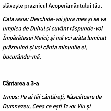
slă­veşte praznicul Acoperământu­lui tău.
Catavasia: Deschide-voi gura mea şi se va
umplea de Duhul şi cuvânt răspunde-voi
Împără­tesei Maici; şi mă voi arăta luminat
prăznuind şi voi cânta minunile ei,
bucurându-mă.
Cântarea a 3-a
Irmos: Pe ai tăi cântăreţi, Născă­toare de
Dumnezeu, Ceea ce eşti Izvor Viu şi