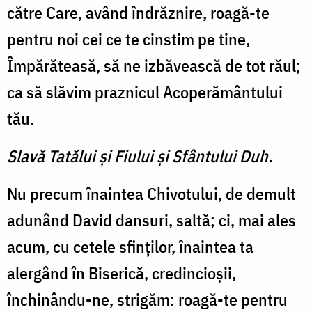
către Care, având îndrăznire, roagă-te
pentru noi cei ce te cinstim pe tine,
Împărăteasă, să ne izbă­vească de tot răul;
ca să slăvim praznicul Acoperământului
tău.
Slavă Tatălui şi Fiului şi Sfântului Duh.
Nu precum înaintea Chivotu­lui, de demult
adunând David dansuri, saltă; ci, mai ales
acum, cu cetele sfinţilor, înain­tea ta
alergând în Biserică, credincioşii,
închinându-ne, stri­găm: roagă-te pentru