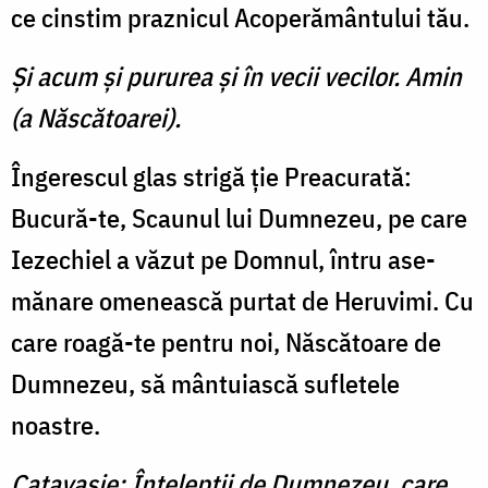
ce cinstim praznicul Acoperă­mântului tău.
Şi acum şi pururea şi în vecii vecilor. Amin
(a Născătoarei).
Îngerescul glas strigă ţie Preacurată:
Bucură-te, Scaunul lui Dumnezeu, pe care
Iezechiel a văzut pe Domnul, întru ase­
mănare omenească purtat de Heruvimi. Cu
care roagă-te pen­tru noi, Născătoare de
Dum­nezeu, să mântuiască sufletele
noastre.
Catavasie: Înţelepţii de Dumnezeu, care