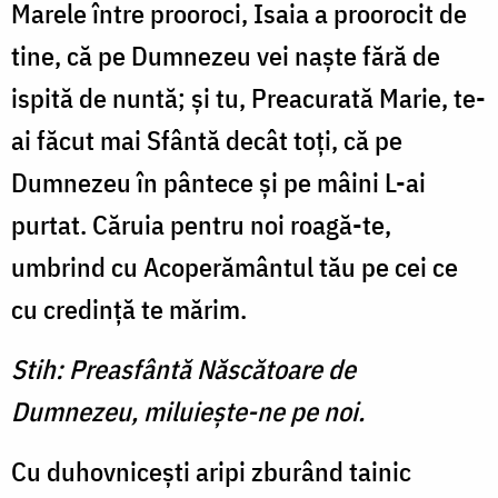
Marele între prooroci, Isaia a proorocit de
tine, că pe Dum­nezeu vei naşte fără de
ispită de nuntă; şi tu, Preacurată Marie, te-
ai făcut mai Sfântă decât toţi, că pe
Dumnezeu în pântece şi pe mâini L-ai
purtat. Căruia pentru noi roagă-te,
umbrind cu Acoperământul tău pe cei ce
cu credinţă te mărim.
Stih: Preasfântă Născătoare de
Dumnezeu, miluieşte-ne pe noi.
Cu duhovniceşti aripi zbu­rând tainic