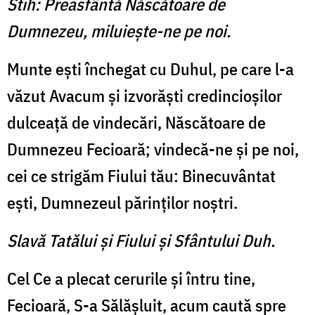
Stih: Preasfântă Născătoare de
Dumnezeu, miluieşte-ne pe noi.
Munte eşti închegat cu Du­hul, pe care l-a
văzut Avacum şi izvorăşti credincioşilor
dul­ceaţă de vindecări, Născătoare de
Dumnezeu Fecioară; vindecă-ne şi pe noi,
cei ce strigăm Fiului tău: Binecuvântat
eşti, Dumnezeul părinţilor noştri.
Slavă Tatălui şi Fiului şi Sfântului Duh.
Cel Ce a plecat cerurile şi în­tru tine,
Fecioară, S-a Sălăşluit, acum caută spre