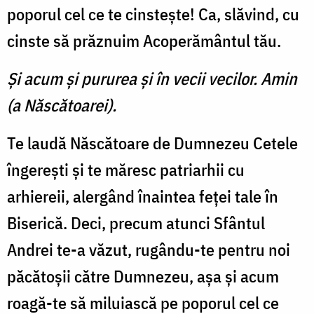
poporul cel ce te cinsteşte! Ca, slăvind, cu
cinste să prăznuim Acope­rământul tău.
Şi acum şi pururea şi în vecii vecilor. Amin
(a Născătoarei).
Te laudă Născătoare de Dum­nezeu Cetele
îngereşti şi te mă­resc patriarhii cu
arhiereii, aler­gând înaintea feţei tale în
Bise­rică. Deci, precum atunci Sfân­tul
Andrei te-a văzut, rugându-te pentru noi
păcătoşii către Dumnezeu, aşa şi acum
roagă-te să miluiască pe poporul cel ce