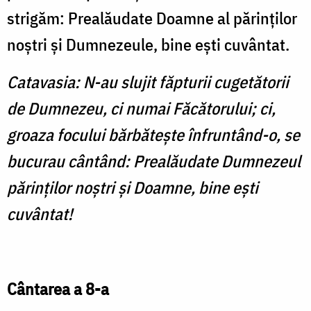
strigăm: Prealăudate Doamne al părinţilor
noştri şi Dum­nezeule, bine eşti cuvântat.
Catavasia: N-au slujit făpturii cuge­tătorii
de Dumnezeu, ci numai Făcătorului; ci,
groaza focului bărbăteşte înfruntând-o, se
bucurau cântând: Prealăudate Dumnezeul
părinţilor noştri şi Doamne, bine eşti
cuvântat!
Cântarea a 8-a