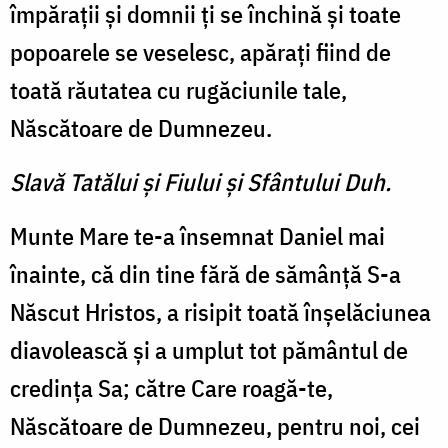
împăraţii şi domnii ţi se închină şi toate
popoarele se veselesc, apăraţi fiind de
toată răutatea cu ru­găciunile tale,
Născătoare de Dumnezeu.
Slavă Tatălui şi Fiului şi Sfântului Duh.
Munte Mare te-a însemnat Daniel mai
înainte, că din tine fără de sămânţă S-a
Născut Hristos, a risipit toată înşelă­ciunea
diavolească şi a umplut tot pământul de
credinţa Sa; către Care roagă-te,
Născătoare de Dumnezeu, pentru noi, cei