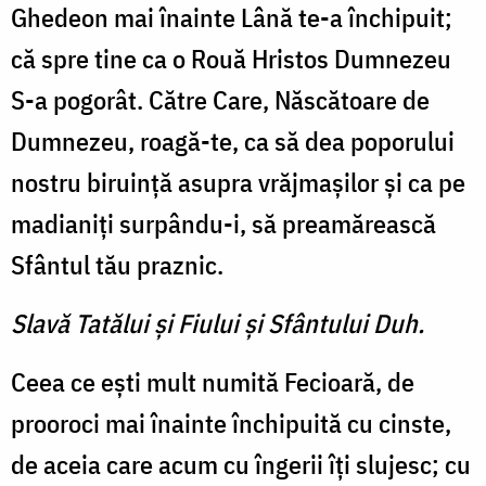
Ghedeon mai înainte Lână te-a închipuit;
că spre tine ca o Rouă Hristos Dumnezeu
S-a pogorât. Către Care, Născătoare de
Dum­nezeu, roagă-te, ca să dea po­porului
nostru biruinţă asupra vrăjmaşilor şi ca pe
madianiţi surpându-i, să preamărească
Sfântul tău praznic.
Slavă Tatălui şi Fiului şi Sfântului Duh.
Ceea ce eşti mult numită Fecioară, de
prooroci mai îna­inte închipuită cu cinste,
de aceia care acum cu îngerii îţi slujesc; cu