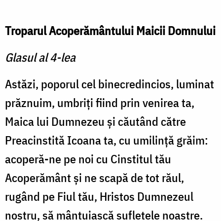
Troparul Acoperământului Maicii Domnului
Glasul al 4-lea
Astăzi, poporul cel binecredincios, luminat
prăznuim, umbriţi fiind prin venirea ta,
Maica lui Dumnezeu şi cău­tând către
Preacinstită Icoana ta, cu umilinţă grăim:
acoperă-ne pe noi cu Cinstitul tău
Acoperă­mânt şi ne scapă de tot răul,
rugând pe Fiul tău, Hristos Dumnezeul
nostru, să mântu­iască sufletele noastre.