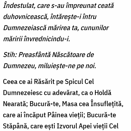
Îndestulat, care s-au împreunat ceată
duhovnicească, întăreşte-i întru
Dumnezeiască mărirea ta, cununilor
măririi învrednicindu-i.
Stih: Preasfântă Născătoare de
Dumnezeu, miluieşte-ne pe noi.
Ceea ce ai Răsărit pe Spicul Cel
Dumnezeiesc cu adevărat, ca o Holdă
Nearată; Bucură-te, Masa cea Însufleţită,
care ai încăput Pâinea vieţii; Bucură-te
Stăpâ­nă, care eşti Izvorul Apei vieţii Cel