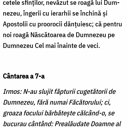
cetele sfinţilor, nevăzut se roagă lui Dum­
nezeu, îngerii cu ierarhii se în­chină şi
Apostolii cu proorocii dănţuiesc; că pentru
noi roagă Născătoarea de Dumnezeu pe
Dumnezeu Cel mai înainte de veci.
Cântarea a 7-a
Irmos: N-au slujit făpturii cuge­tătorii de
Dumnezeu, fără numai Făcătorului; ci,
groaza focului bărbăteşte călcând-o, se
bucurau cântând: Prealăudate Doamne al