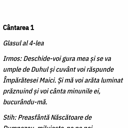
Cântarea 1
Glasul al 4-lea
Irmos: Deschide-voi gura mea şi se va
umple de Duhul şi cuvânt voi răspunde
Împără­tesei Maici. Şi mă voi arăta luminat
prăznuind şi voi cânta minunile ei,
bucurându-mă.
Stih: Preasfântă Născătoare de