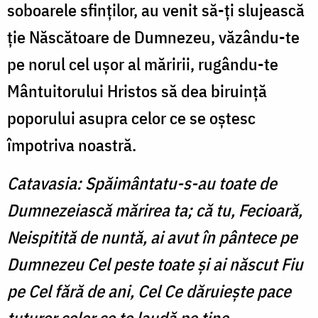
soboarele sfinţilor, au venit să-ţi slujească
ţie Născătoare de Dumnezeu, văzându-te
pe norul cel uşor al măririi, rugându-te
Mântui­torului Hristos să dea biruinţă
poporului asupra celor ce se oştesc
împotriva noastră.
Catavasia: Spăimântatu-s-au toate de
Dumnezeiască mărirea ta; că tu, Fecioară,
Neispitită de nuntă, ai avut în pântece pe
Dumnezeu Cel peste toate şi ai născut Fiu
pe Cel fără de ani, Cel Ce dăruieşte pace