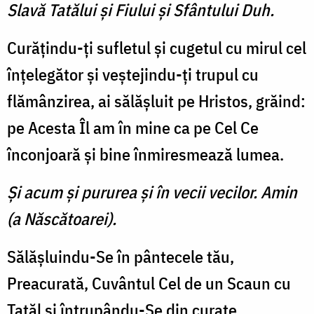
Slavă Tatălui şi Fiului şi Sfântului Duh.
Curăţindu-ţi sufletul şi cugetul cu mirul cel
înţelegător şi veştejindu-ţi trupul cu
flămânzirea, ai sălăşluit pe Hristos, grăind:
pe Acesta Îl am în mine ca pe Cel Ce
înconjoară şi bine înmiresmează lumea.
Şi acum şi pururea şi în vecii vecilor. Amin
(a Născătoarei).
Sălăşluindu-Se în pântecele tău,
Preacurată, Cuvântul Cel de un Scaun cu
Tatăl şi întrupându-Se din curate