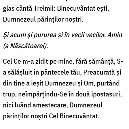
glas cântă Treimii: Binecuvântat eşti,
Dumnezeul părinţilor noştri.
Şi acum şi pururea şi în vecii vecilor. Amin
(a Născătoarei).
Cel Ce m-a zidit pe mine, fără sămânţă, S-
a sălăşluit în pântecele tău, Preacurată şi
din tine a ieşit Dumnezeu şi Om, purtând
trup, neîmpărţindu-Se în două ipostasuri,
nici luând amestecare, Dumnezeul
părinţilor noştri Cel Binecuvântat.