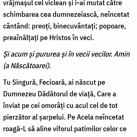
vrăjmaşul cel viclean şi i-ai mutat către
schimbarea cea dumnezeiască, neîncetat
cântând: preoţi, binecuvântaţi; popoare,
preaînălţaţi pe Hristos în veci.
Şi acum şi pururea şi în vecii vecilor. Amin
(a Născătoarei).
Tu Singură, Fecioară, ai născut pe
Dumnezeu Dădătorul de viaţă, Care a
înviat pe cei omorâţi cu acul cel de tot
pierzător al şarpelui. Pe Acela neîncetat
roagă-L să aline viforul patimilor celor ce