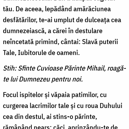
tău. De aceea, lepădând amărăciunea
desfătărilor, te-ai umplut de dulceaţa cea
dumnezeiască, a cărei în destulare
neîncetată primind, cântai: Slavă puterii
Tale, Iubitorule de oameni.
Stih: Sfinte Cuvioase Părinte Mihail, roagă-
te lui Dumnezeu pentru noi.
Focul ispitelor şi văpaia patimilor, cu
curgerea lacrimilor tale şi cu roua Duhului
cea din destul, ai stins-o părinte,
rămânând nears; căci, aprinzându-te de