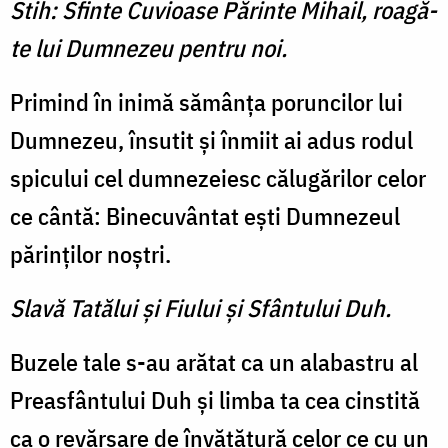
Stih: Sfinte Cuvioase Părinte Mihail, roagă-
te lui Dumnezeu pentru noi.
Primind în inimă sămânţa poruncilor lui
Dumnezeu, însutit şi înmiit ai adus rodul
spicului cel dumnezeiesc călugărilor celor
ce cântă: Binecuvântat eşti Dumnezeul
părinţilor noştri.
Slavă Tatălui şi Fiului şi Sfântului Duh.
Buzele tale s-au arătat ca un alabastru al
Preasfântului Duh şi limba ta cea cinstită
ca o revărsare de învăţătură celor ce cu un