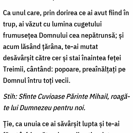
Ca unul care, prin dorirea ce ai avut fiind în
trup, ai văzut cu lumina cugetului
frumuseţea Domnului cea nepătrunsă; şi
acum lăsând ţărâna, te-ai mutat
desăvârşit către cer şi stai înaintea feţei
Treimii, cântând: popoare, preaînălţaţi pe
Domnul întru toţi vecii.
Stih: Sfinte Cuvioase Părinte Mihail, roagă-
te lui Dumnezeu pentru noi.
Ţie, ca unuia ce ai săvârşit lupta şi te-ai