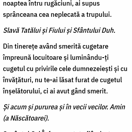
noaptea întru rugăciuni, ai supus
sprânceana cea neplecată a trupului.
Slavă Tatălui şi Fiului şi Sfântului Duh.
Din tinereţe având smerită cugetare
împreună locuitoare şi luminându-ţi
cugetul cu privirile cele dumnezeieşti şi cu
învăţături, nu te-ai lăsat furat de cugetul
înşelătorului, ci ai avut gând smerit.
Şi acum şi pururea şi în vecii vecilor. Amin
(a Născătoarei).