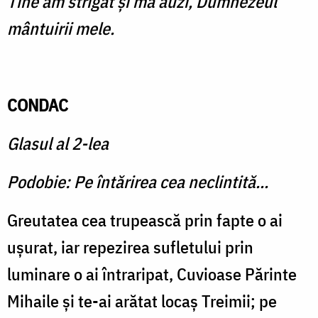
Tine am strigat şi mă auzi, Dumnezeul
mântuirii mele.
CONDAC
Glasul al 2-lea
Podobie: Pe întărirea cea neclintită...
Greutatea cea trupească prin fapte o ai
uşurat, iar repezirea sufletului prin
luminare o ai întraripat, Cuvioase Părinte
Mihaile şi te-ai arătat locaş Treimii; pe