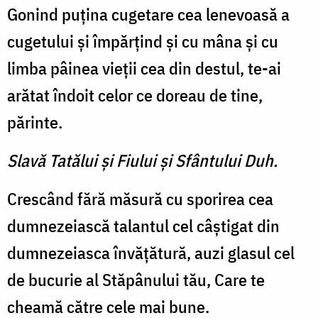
Gonind puţina cugetare cea lenevoasă a
cugetului şi împărţind şi cu mâna şi cu
limba pâinea vieţii cea din destul, te-ai
arătat îndoit celor ce doreau de tine,
părinte.
Slavă Tatălui şi Fiului şi Sfântului Duh.
Crescând fără măsură cu sporirea cea
dumnezeiască talantul cel câştigat din
dumnezeiasca învăţătură, auzi glasul cel
de bucurie al Stăpânului tău, Care te
cheamă către cele mai bune.