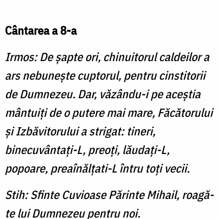
Cântarea a 8-a
Irmos: De şapte ori, chinuitorul caldeilor a
ars nebuneşte cuptorul, pentru cinstitorii
de Dumnezeu. Dar, văzându-i pe aceştia
mântuiţi de o putere mai mare, Făcătorului
şi Izbăvitorului a strigat: tineri,
binecuvântaţi-L, preoţi, lăudaţi-L,
popoare, preaînălţati-L întru toţi vecii.
Stih: Sfinte Cuvioase Părinte Mihail, roagă-
te lui Dumnezeu pentru noi.