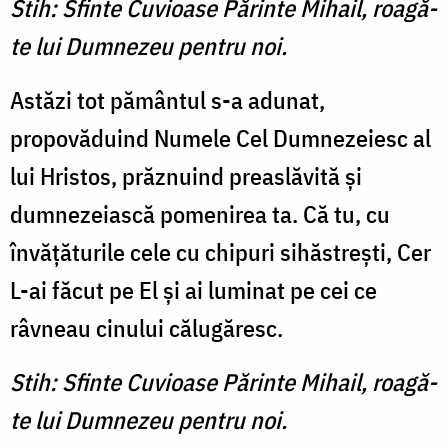
Stih: Sfinte Cuvioase Părinte Mihail, roagă-
te lui Dumnezeu pentru noi.
Astăzi tot pământul s-a adunat,
propovăduind Numele Cel Dumnezeiesc al
lui Hristos, prăznuind preaslăvită şi
dumnezeiască pomenirea ta. Că tu, cu
învăţăturile cele cu chipuri sihăstreşti, Cer
L-ai făcut pe El şi ai luminat pe cei ce
râvneau cinului călugăresc.
Stih: Sfinte Cuvioase Părinte Mihail, roagă-
te lui Dumnezeu pentru noi.