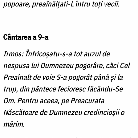
popoare, preaînălţati-L întru toţi vecii.
Cântarea a 9-a
Irmos: Înfricoşatu-s-a tot auzul de
nespusa lui Dumnezeu pogorâre, căci Cel
Preaînalt de voie S-a pogorât până şi la
trup, din pântece fecioresc făcându-Se
Om. Pentru aceea, pe Preacurata
Născătoare de Dumnezeu credincioşii o
mărim.