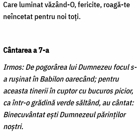
Care luminat văzând-O, fericite, roagă-te
neîncetat pentru noi toţi.
Cântarea a 7-a
Irmos: De pogorârea lui Dumnezeu focul s-
a ruşinat în Babilon oarecând; pentru
aceasta tinerii în cuptor cu bucuros picior,
ca într-o grădină verde săltând, au cântat:
Binecuvântat eşti Dumnezeul părinţilor
noştri.