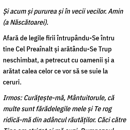
Şi acum şi pururea şi în vecii vecilor. Amin
(a Născătoarei).
Afară de legile firii întrupându-Se întru
tine Cel Preaînalt şi arătându-Se Trup
neschimbat, a petrecut cu oamenii şi a
arătat calea celor ce vor să se suie la
ceruri.
Irmos: Curăţeşte-mă, Mântuitorule, că
multe sunt fărădelegile mele şi Te rog
ridică-mă din adâncul răutăţilor. Căci către