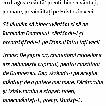
cu dragoste cântă: preoţi, binecuvântaţi,
popoare, preaînălţaţi pe Hristos în veci.
Să lăudăm să binecuvântăm şi să ne
închinăm Domnului, cântându-I şi
preaînălţându-L pe Dânsul întru toţi vecii.
Irmos: De şapte ori, chinuitorul caldeilor a
ars nebuneşte cuptorul, pentru cinstitorii
de Dumnezeu. Dar, văzându-i pe aceştia
mântuiţi de o putere mai mare, Făcătorului
şi Izbăvitorului a strigat: tineri,
binecuvântaţi-L, preoţi, lăudaţi-L,