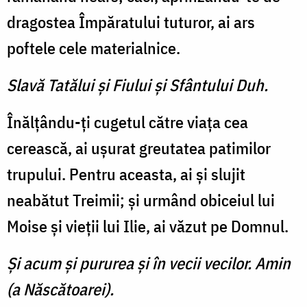
dragostea Împăratului tuturor, ai ars
poftele cele materialnice.
Slavă Tatălui şi Fiului şi Sfântului Duh.
Înălţându-ţi cugetul către viaţa cea
cerească, ai uşurat greutatea patimilor
trupului. Pentru aceasta, ai şi slujit
neabătut Treimii; şi urmând obiceiul lui
Moise şi vieţii lui Ilie, ai văzut pe Domnul.
Şi acum şi pururea şi în vecii vecilor. Amin
(a Născătoarei).