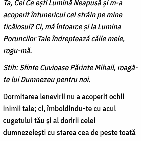
Ta, Cel Ce eşti Lumină Neapusă şi m-a
acoperit întunericul cel străin pe mine
ticălosul? Ci, mă întoarce şi la Lumina
Poruncilor Tale îndreptează căile mele,
rogu-mă.
Stih: Sfinte Cuvioase Părinte Mihail, roagă-
te lui Dumnezeu pentru noi.
Dormitarea lenevirii nu a acoperit ochii
inimii tale; ci, îmboldindu-te cu acul
cugetului tău şi al doririi celei
dumnezeieşti cu starea cea de peste toată