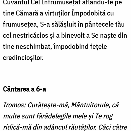
Cuvântul Cel Înfrumuseţat aflându-te pe
tine Cămară a virtuţilor Împodobită cu
frumuseţea, S-a sălăşluit în pântecele tău
cel nestricăcios şi a binevoit a Se naşte din
tine neschimbat, împodobind feţele
credincioşilor.
Cântarea a 6-a
Iromos: Curăţeşte-mă, Mântuitorule, că
multe sunt fărădelegile mele şi Te rog
ridică-mă din adâncul răutăţilor. Căci către