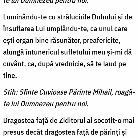
te lui Dumnezeu pentru noi.
Luminându-te cu strălucirile Duhului şi de
însuflarea Lui umplându-te, ca unul care
eşti organ bine răsunător, preafericite,
alungă întunericul sufletului meu şi-mi dă
cuvânt, ca, după vrednicie, să te laud pe
tine.
Stih: Sfinte Cuvioase Părinte Mihail, roagă-
te lui Dumnezeu pentru noi.
Dragostea faţă de Ziditorul ai socotit-o mai
presus decât dragostea faţă de părinţi şi