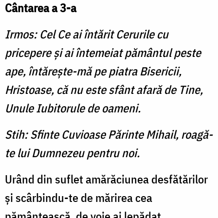
Cântarea a 3-a
Irmos: Cel Ce ai întărit Cerurile cu
pricepere şi ai întemeiat pământul peste
ape, întăreşte-mă pe piatra Bisericii,
Hristoase, că nu este sfânt afară de Tine,
Unule Iubitorule de oameni.
Stih: Sfinte Cuvioase Părinte Mihail, roagă-
te lui Dumnezeu pentru noi.
Urând din suflet amărăciunea desfătărilor
şi scârbindu-te de mărirea cea
pământească, de voie ai lepădat