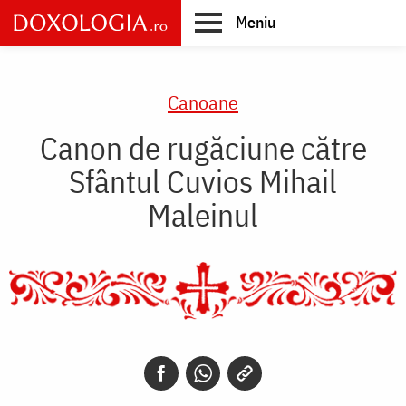
Skip
Meniu
to
main
Main
content
navigation
Canoane
Canon de rugăciune către
Sfântul Cuvios Mihail
Maleinul