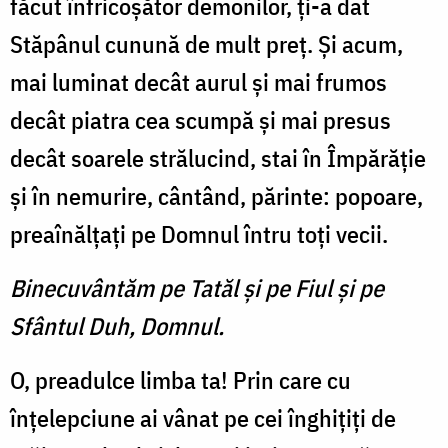
făcut înfricoşător demonilor, ţi-a dat
Stăpânul cunună de mult preţ. Şi acum,
mai luminat decât aurul şi mai frumos
decât piatra cea scumpă şi mai presus
decât soarele strălucind, stai în Împărăţie
şi în nemurire, cântând, părinte: popoare,
preaînălţaţi pe Domnul întru toţi vecii.
Binecuvântăm pe Tatăl şi pe Fiul şi pe
Sfântul Duh, Domnul.
O, preadulce limba ta! Prin care cu
înţelepciune ai vânat pe cei înghiţiţi de