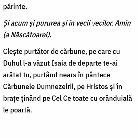
părinte.
Şi acum şi pururea şi în vecii vecilor. Amin
(a Născătoarei).
Cleşte purtător de cărbune, pe care cu
Duhul l-a văzut Isaia de departe te-ai
arătat tu, purtând nears în pântece
Cărbunele Dumnezeirii, pe Hristos şi în
braţe ţinând pe Cel Ce toate cu orânduială
le poartă.