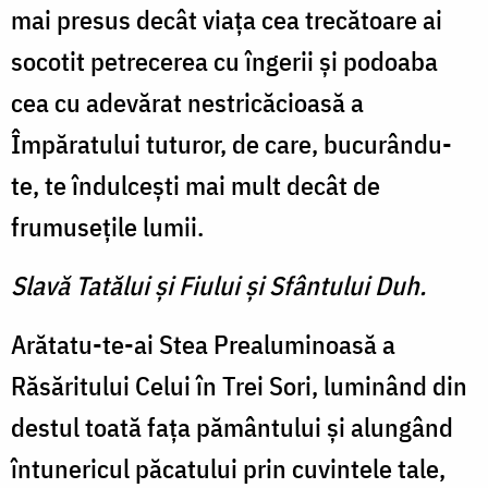
mai presus decât viaţa cea trecătoare ai
socotit petrecerea cu îngerii şi podoaba
cea cu adevărat nestricăcioasă a
Împăratului tuturor, de care, bucurându-
te, te îndulceşti mai mult decât de
frumuseţile lumii.
Slavă Tatălui şi Fiului şi Sfântului Duh.
Arătatu-te-ai Stea Prealuminoasă a
Răsăritului Celui în Trei Sori, luminând din
destul toată faţa pământului şi alungând
întunericul păcatului prin cuvintele tale,