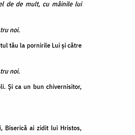
l de de mult, cu mâinile lui
tru noi.
 tău la pornirile Lui şi către
tru noi.
i. Şi ca un bun chivernisitor,
Biserică ai zidit lui Hristos,