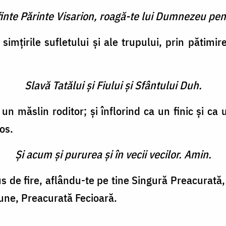
finte Părinte Visarion, roagă-te lui Dumnezeu pen
simţirile sufletului şi ale trupului, prin pătimi
Slavă Tatălui şi Fiului şi Sfântului Duh.
a un măslin roditor; şi înflorind ca un finic şi c
os.
Şi acum şi pururea şi în vecii vecilor. Amin.
s de fire, aflându-te pe tine Singură Preacurată,
iune, Preacurată Fecioară.