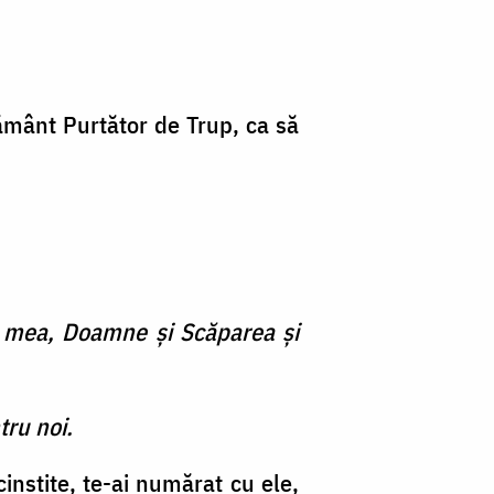
pământ Purtător de Trup, ca să
ea mea, Doamne şi Scăparea şi
tru noi.
instite, te-ai numărat cu ele,