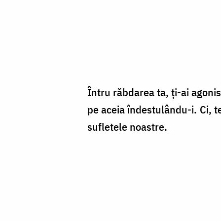
Întru răbdarea ta, ţi-ai agoni
pe aceia îndestulându-i. Ci, t
sufletele noastre.