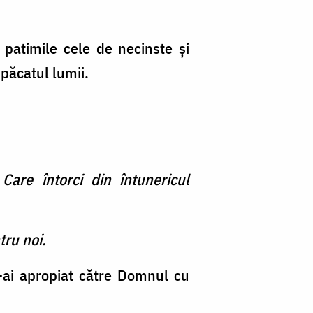
 patimile cele de necinste şi
 păcatul lumii.
are întorci din întunericul
tru noi.
e-ai apropiat către Domnul cu