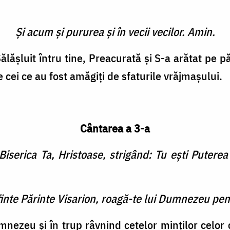
Şi acum şi pururea şi în vecii vecilor. Amin.
ăşluit întru tine, Preacurată şi S-a arătat pe 
cei ce au fost amăgiţi de sfaturile vrăjmaşului.
Cântarea a 3-a
Biserica Ta, Hristoase, strigând: Tu eşti Puter
finte Părinte Visarion, roagă-te lui Dumnezeu pen
zeu şi în trup râvnind cetelor minţilor celor c