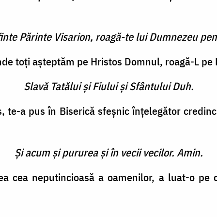
finte Părinte Visarion, roagă-te lui Dumnezeu pen
unde toţi aşteptăm pe Hristos Domnul, roagă-L pe D
Slavă Tatălui şi Fiului şi Sfântului Duh.
, te-a pus în Biserică sfeşnic înţelegător credinc
Şi acum şi pururea şi în vecii vecilor. Amin.
ea cea neputincioasă a oamenilor, a luat-o pe d