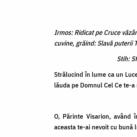
Irmos: Ridicat pe Cruce văzân
cuvine, grăind: Slavă puterii
Stih: S
Strălucind în lume ca un Luce
lăuda pe Domnul Cel Ce te-a m
O, Părinte Visarion, având în
aceasta te-ai nevoit cu bună l