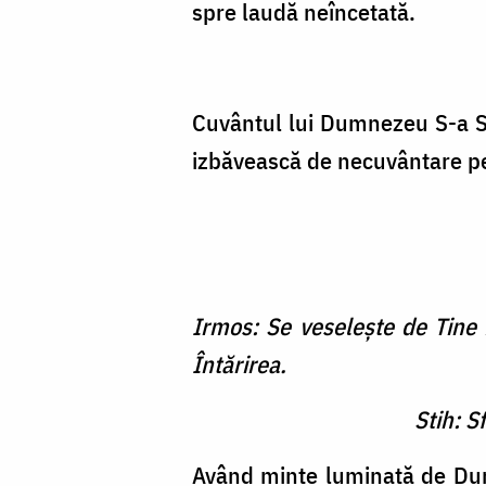
spre laudă neîncetată.
Cuvântul lui Dumnezeu S-a Săl
izbăvească de necuvântare pe 
Irmos: Se veseleşte de Tine 
Întărirea.
Stih: S
Având minte luminată de Dumne