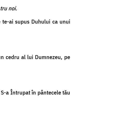
tru noi.
re te-ai supus Duhului ca unui
a un cedru al lui Dumnezeu, pe
 S-a Întrupat în pântecele tău