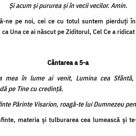
Şi acum şi pururea şi în vecii vecilor. Amin.
că-ne pe noi, cei ce cu totul suntem pierduţi în
 ca Una ce ai născut pe Ziditorul, Cel Ce a ridicat
Cântarea a 5-a
mea în lume ai venit, Lumina cea Sfântă, C
udă pe Tine cu credinţă.
finte Părinte Visarion, roagă-te lui Dumnezeu pen
sfinte, materia şi tulburarea cea lumească şi t