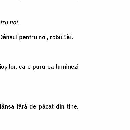
tru noi.
ânsul pentru noi, robii Săi.
ioşilor, care pururea luminezi
ânsa fără de păcat din tine,