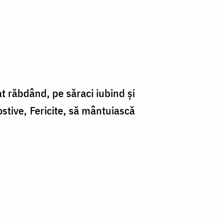
at răbdând, pe săraci iubind şi
ostive, Fericite, să mântuiască