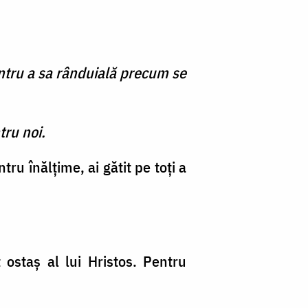
întru a sa rânduială precum se
tru noi.
u înălţime, ai gătit pe toţi a
t ostaş al lui Hristos. Pentru