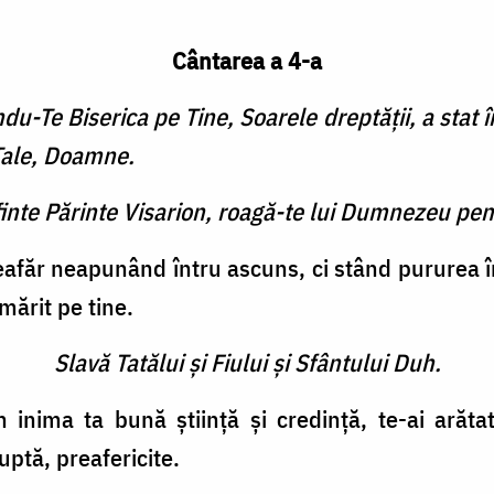
Cântarea a 4-a
du-Te Biserica pe Tine, Soarele dreptăţii, a stat 
 Tale, Doamne.
finte Părinte Visarion, roagă-te lui Dumnezeu pen
afăr neapunând întru ascuns, ci stând pururea într
ărit pe tine.
Slavă Tatălui şi Fiului şi Sfântului Duh.
 inima ta bună ştiinţă şi credinţă, te-ai arăta
uptă, preafericite.