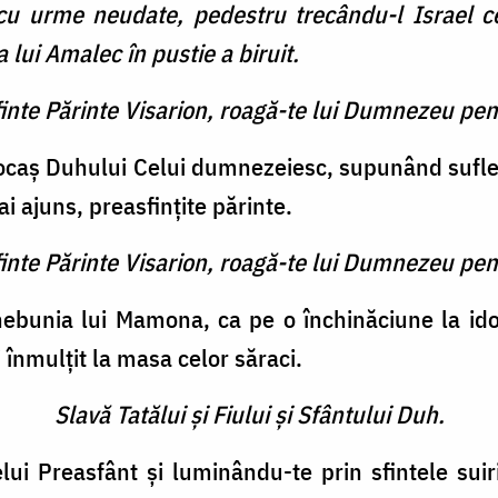
 cu urme neudate, pedestru trecându-l Israel ce
 lui Amalec în pustie a biruit.
finte Părinte Visarion, roagă-te lui Dumnezeu pen
locaş Duhului Celui dumnezeiesc, supunând sufletul
ai ajuns, preasfinţite părinte.
finte Părinte Visarion, roagă-te lui Dumnezeu pen
nebunia lui Mamona, ca pe o închinăciune la idol
ai înmulţit la masa celor săraci.
Slavă Tatălui şi Fiului şi Sfântului Duh.
i Preasfânt şi luminându-te prin sfintele suiri, 