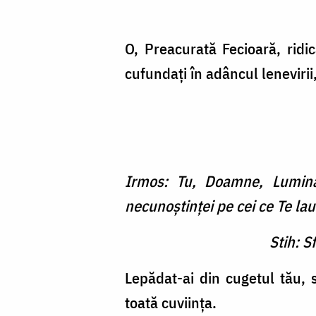
O, Preacurată Fecioară, ridi
cufundaţi în adâncul lenevirii,
Irmos: Tu, Doamne, Lumina 
necunoştinţei pe cei ce Te la
Stih: S
Lepădat-ai din cugetul tău, 
toată cuviinţa.