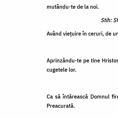
mutându-te de la noi.
Stih: S
Având vieţuire în ceruri, de 
Aprinzându-te pe tine Hristos
cugetele lor.
Ca să întărească Domnul fir
Preacurată.