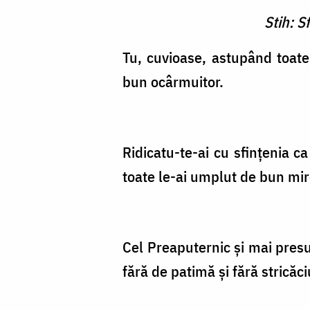
Stih: S
Tu, cuvioase, astupând toate 
bun ocârmuitor.
Ridicatu-te-ai cu sfinţenia c
toate le-ai umplut de bun mir
Cel Preaputernic şi mai presu
fără de patimă şi fără stricăc