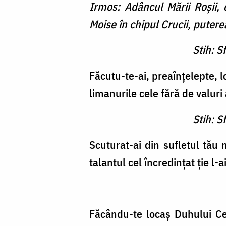
Irmos: Adâncul Mării Roşii,
Moise în chipul Crucii, puterea
Stih: S
Făcutu-te-ai, preaînţelepte, 
limanurile cele fără de valuri 
Stih: S
Scuturat-ai din sufletul tău 
talantul cel încredinţat ţie l-
Făcându-te locaş Duhului Celu