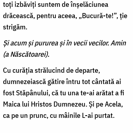
toți izbăviți suntem de înșelăciunea
drăcească, pentru aceea, „Bucură-te!”, ție
strigăm.
Şi acum şi pururea şi în vecii vecilor. Amin
(a Născătoarei).
Cu curăția strălucind de departe,
dumnezeiască gătire întru tot cântată ai
fost Stăpânului, că tu una te-ai arătat a fi
Maica lui Hristos Dumnezeu. Și pe Acela,
ca pe un prunc, cu mâinile L-ai purtat.