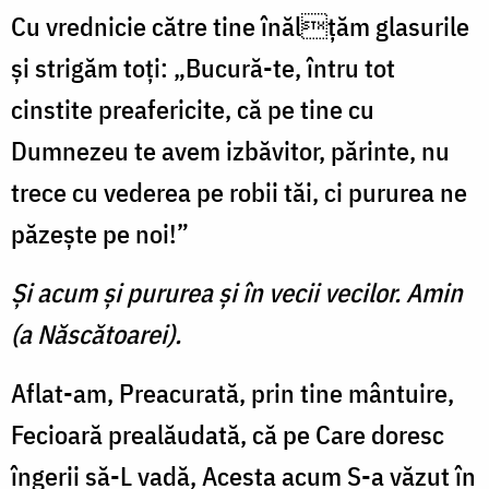
Cu vrednicie către tine înălțăm glasurile
și strigăm toți: „Bucură-te, întru tot
cinstite preafericite, că pe tine cu
Dumnezeu te avem izbăvitor, părinte, nu
trece cu vederea pe robii tăi, ci pururea ne
păzește pe noi!”
Şi acum şi pururea şi în vecii vecilor. Amin
(a Născătoarei).
Aflat-am, Preacurată, prin tine mântuire,
Fecioară prealăudată, că pe Care doresc
îngerii să-L vadă, Acesta acum S-a văzut în