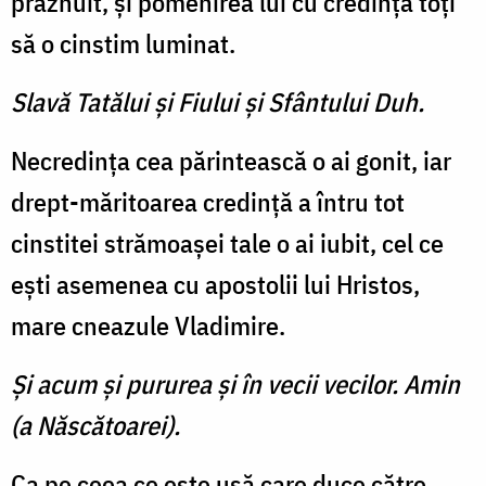
prăznuit, și pomenirea lui cu credință toți
să o cinstim luminat.
Slavă Tatălui şi Fiului şi Sfântului Duh.
Necredința cea părintească o ai gonit, iar
drept-măritoarea credință a întru tot
cinstitei strămoașei tale o ai iubit, cel ce
ești asemenea cu apostolii lui Hristos,
mare cneazule Vladimire.
Şi acum şi pururea şi în vecii vecilor. Amin
(a Născătoarei).
Ca pe ceea ce este ușă care duce către