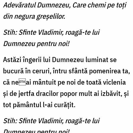
Adevăratul Dumnezeu, Care chemi pe toţi
din negura greşelilor.
Stih: Sfinte Vladimir, roagă-te lui
Dumnezeu pentru noi!
Astăzi îngerii lui Dumnezeu luminat se
bucură în ceruri, întru sfântă pomenirea ta,
că neai mântuit pe noi de toată viclenia
și de jertfa dracilor popor mult ai izbăvit, și
tot pământul l-ai curățit.
Stih: Sfinte Vladimir, roagă-te lui
Dumnezeu pentru noi!