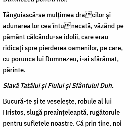
Tânguiască-se mulțimea dracilor și
adunarea lor cea întunecată, văzând pe
pământ călcându-se idolii, care erau
ridicați spre pierderea oamenilor, pe care,
cu porunca lui Dumnezeu, i-ai sfărâmat,
părinte.
Slavă Tatălui şi Fiului şi Sfântului Duh.
Bucură-te și te veselește, robule al lui
Hristos, slugă preaînțeleaptă, rugătorule
pentru sufletele noastre. Că prin tine, noi