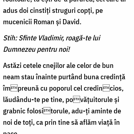
adus doi cinstiți struguri copți, pe
mucenicii Roman și David.
Stih: Sfinte Vladimir, roagă-te lui
Dumnezeu pentru noi!
Astăzi cetele cnejilor ale celor de bun
neam stau înainte purtând buna credință
împreună cu poporul cel credincios,
lăudându-te pe tine, povățuitorule și
grabnic folositorule, adu-ți aminte de
noi de toți, ca prin tine să aflăm viață în
pace.