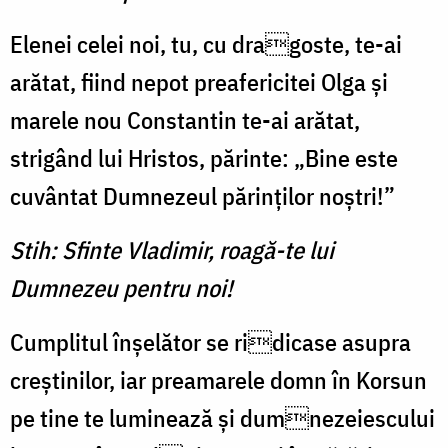
Elenei celei noi, tu, cu dragoste, te-ai
arătat, fiind nepot preafericitei Olga și
marele nou Constantin te-ai arătat,
strigând lui Hristos, părinte: „Bine este
cuvântat Dumnezeul părinților noștri!”
Stih: Sfinte Vladimir, roagă-te lui
Dumnezeu pentru noi!
Cumplitul înșelător se ridicase asupra
creștinilor, iar preamarele domn în Korsun
pe tine te luminează și dumnezeiescului