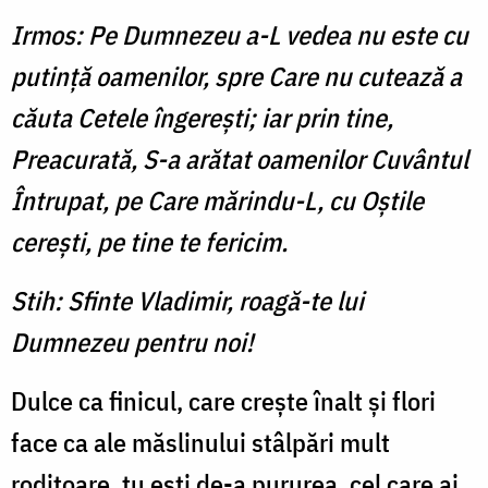
Irmos: Pe Dumnezeu a-L vedea nu este cu
putinţă oamenilor, spre Care nu cutează a
căuta Cetele îngereşti; iar prin tine,
Preacurată, S-a arătat oamenilor Cuvântul
Întrupat, pe Care mărindu-L, cu Oştile
cereşti, pe tine te fericim.
Stih: Sfinte Vladimir, roagă-te lui
Dumnezeu pentru noi!
Dulce ca finicul, care crește înalt și flori
face ca ale măslinului stâlpări mult
roditoare, tu ești de-a pururea, cel care ai