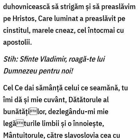
duhovnicească să strigăm și să preaslăvim
pe Hristos, Care luminat a preaslăvit pe
cinstitul, marele cneaz, cel întocmai cu
apostolii.
Stih: Sfinte Vladimir, roagă-te lui
Dumnezeu pentru noi!
Cel Ce dai sămânță celui ce seamănă, tu
îmi dă și mie cuvânt, Dătătorule al
bunătăților, dezlegându-mi mie
legăturile limbii și o înnoiește,
Mântuitorule, către slavoslovia cea cu