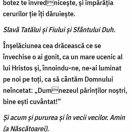
botez te învrednicește, și împărăția
cerurilor ție îți dăruiește.
Slavă Tatălui şi Fiului şi Sfântului Duh.
Înșelăciunea cea drăcească ce se
învechise o ai gonit, ca un mare ucenic al
lui Hristos și, înnoindu-ne, ne-ai luminat
pe noi pe toți, ca să cântăm Domnului
neîncetat: „Dumnezeul părinților noștri,
bine ești cuvântat!”
Şi acum şi pururea şi în vecii vecilor. Amin
(a Născătoarei).