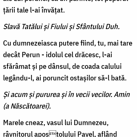
țării tale l-ai învățat.
Slavă Tatălui şi Fiului şi Sfântului Duh.
Cu dumnezeiasca putere fiind, tu, mai tare
decât Perun - idolul cel drăcesc, l-ai
sfărâmat și pe dânsul, de coada calului
legându-l, ai poruncit ostașilor să-l bată.
Şi acum şi pururea şi în vecii vecilor. Amin
(a Născătoarei).
Marele cneaz, vasul lui Dumnezeu,
râvnitorul apostolului Pavel, aflând