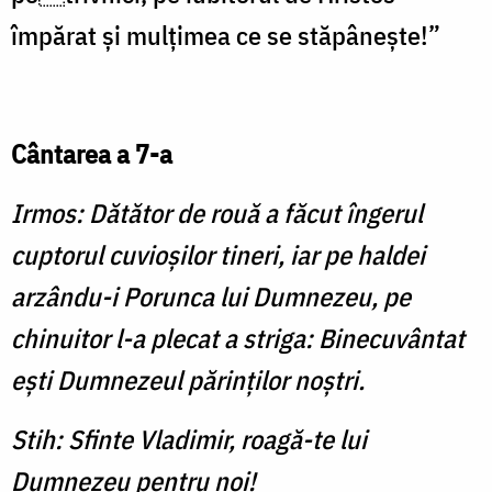
împărat și mulțimea ce se stăpânește!”
Cântarea a 7-a
Irmos: Dătător de rouă a făcut îngerul
cuptorul cuvioşilor tineri, iar pe haldei
arzându-i Porunca lui Dumnezeu, pe
chinuitor l-a plecat a striga: Binecuvântat
eşti Dumnezeul părinţilor noştri.
Stih: Sfinte Vladimir, roagă-te lui
Dumnezeu pentru noi!