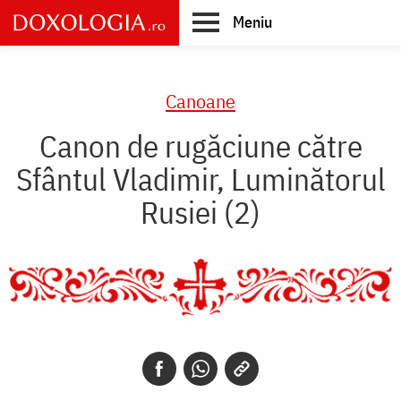
Skip
Meniu
to
main
Main
content
navigation
Canoane
Canon de rugăciune către
Sfântul Vladimir, Luminătorul
Rusiei (2)