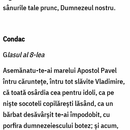
sânurile tale prunc, Dumnezeul nostru.
Condac
G
lasul al 8-lea
Asemănatu-te-ai marelui Apostol Pavel
întru căruntețe, întru tot slăvite Vladimire,
că toată osârdia cea pentru idoli, ca pe
niște socoteli copilărești lăsând, ca un
bărbat desăvârșit te-ai împodobit, cu
porfira dumnezeiescului botez; și acum,