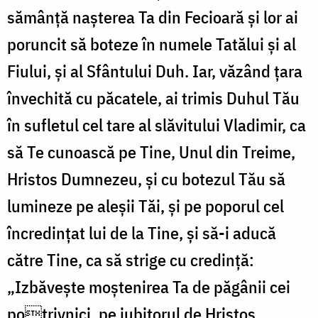
sămânță nașterea Ta din Fecioară și lor ai
poruncit să boteze în numele Tatălui și al
Fiului, și al Sfântului Duh. Iar, văzând țara
învechită cu păcatele, ai trimis Duhul Tău
în sufletul cel tare al slăvitului Vladimir, ca
să Te cunoască pe Tine, Unul din Treime,
Hristos Dumnezeu, și cu botezul Tău să
lumineze pe aleșii Tăi, și pe poporul cel
încredințat lui de la Tine, și să-i aducă
către Tine, ca să strige cu credință:
„Izbăvește moștenirea Ta de păgânii cei
potrivnici, pe iubitorul de Hristos