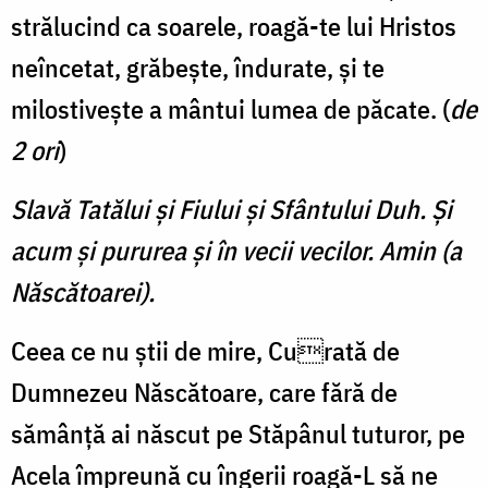
strălucind ca soarele, roagă-te lui Hristos
neîncetat, grăbește, îndurate, și te
milostivește a mântui lumea de păcate. (
de
2 ori
)
Slavă Tatălui şi Fiului şi Sfântului Duh. Şi
acum şi pururea şi în vecii vecilor. Amin (a
Născătoarei).
Ceea ce nu știi de mire, Curată de
Dumnezeu Născătoare, care fără de
sămânță ai născut pe Stăpânul tuturor, pe
Acela împreună cu îngerii roagă-L să ne