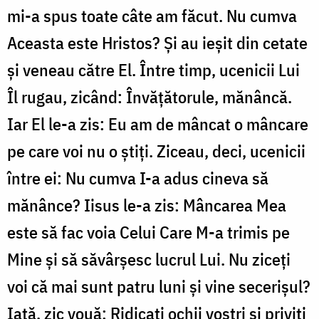
mi-a spus toate câte am făcut. Nu cumva
Aceasta este Hristos? Și au ieșit din cetate
și veneau către El. Între timp, ucenicii Lui
Îl rugau, zicând: Învățătorule, mănâncă.
Iar El le-a zis: Eu am de mâncat o mâncare
pe care voi nu o știți. Ziceau, deci, ucenicii
între ei: Nu cumva I-a adus cineva să
mănânce? Iisus le-a zis: Mâncarea Mea
este să fac voia Celui Care M-a trimis pe
Mine și să săvârșesc lucrul Lui. Nu ziceți
voi că mai sunt patru luni și vine secerișul?
Iată, zic vouă: Ridicați ochii voștri și priviți