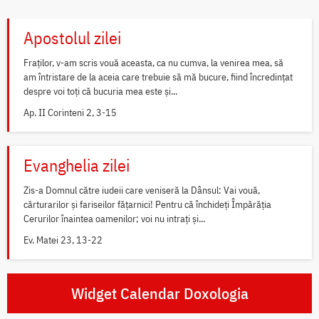
Apostolul zilei
Fraților, v-am scris vouă aceasta, ca nu cumva, la venirea mea, să
am întristare de la aceia care trebuie să mă bucure, fiind încredințat
despre voi toți că bucuria mea este și...
Ap. II Corinteni 2, 3-15
Evanghelia zilei
Zis-a Domnul către iudeii care veniseră la Dânsul: Vai vouă,
cărturarilor și fariseilor fățarnici! Pentru că închideți Împărăția
Cerurilor înaintea oamenilor; voi nu intrați și...
Ev. Matei 23, 13-22
Widget Calendar Doxologia