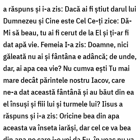
a răspuns și i-a zis: Dacă ai fi știut darul lui
Dumnezeu și Cine este Cel Ce-ți zice: Dă-
Mi să beau, tu ai fi cerut de la El și ți-ar fi
dat apă vie. Femeia I-a zis: Doamne, nici
găleată nu ai și fântâna e adâncă; de unde,
dar, ai apa cea vie? Nu cumva ești Tu mai
mare decât părintele nostru Iacov, care
ne-a dat această fântână și au băut din ea
el însuși și fiii lui și turmele lui? Iisus a
răspuns și i-a zis: Oricine bea din apa
aceasta va înseta iarăși, dar cel ce va bea
din apa pe care i-o voi da Eu, în veac nu va