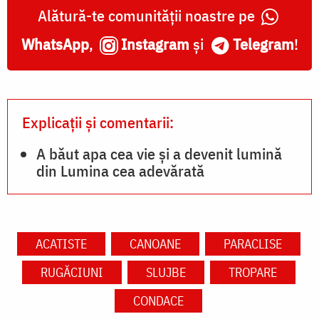
Alătură-te comunității noastre pe
WhatsApp
,
Instagram
și
Telegram
!
Explicații și comentarii:
A băut apa cea vie și a devenit lumină
din Lumina cea adevărată
ACATISTE
CANOANE
PARACLISE
RUGĂCIUNI
SLUJBE
TROPARE
CONDACE