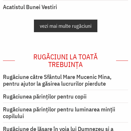
Acatistul Bunei Vestiri
vezi mai multe rugăciuni
RUGĂCIUNI LA TOATĂ
TREBUINȚA
Rugăciune către Sfântul Mare Mucenic Mina,
pentru ajutor la găsirea lucrurilor pierdute
Rugăciunea părinților pentru copii
Rugăciunea părinților pentru luminarea minţii
copilului
Rugăciune de lăsare în voia lui Dumnezeu şi a