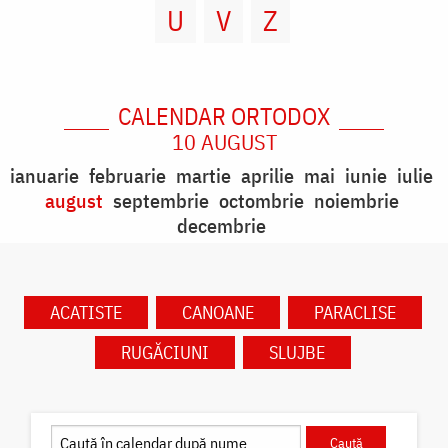
U
V
Z
CALENDAR ORTODOX
10 AUGUST
ianuarie
februarie
martie
aprilie
mai
iunie
iulie
august
septembrie
octombrie
noiembrie
decembrie
ACATISTE
CANOANE
PARACLISE
RUGĂCIUNI
SLUJBE