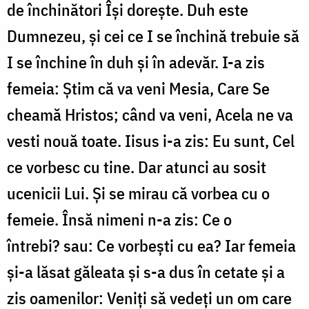
de închinători Își dorește. Duh este
Dumnezeu, și cei ce I se închină trebuie să
I se închine în duh și în adevăr. I-a zis
femeia: Știm că va veni Mesia, Care Se
cheamă Hristos; când va veni, Acela ne va
vesti nouă toate. Iisus i-a zis: Eu sunt, Cel
ce vorbesc cu tine. Dar atunci au sosit
ucenicii Lui. Și se mirau că vorbea cu o
femeie. Însă nimeni n-a zis: Ce o
întrebi? sau: Ce vorbești cu ea? Iar femeia
și-a lăsat găleata și s-a dus în cetate și a
zis oamenilor: Veniți să vedeți un om care