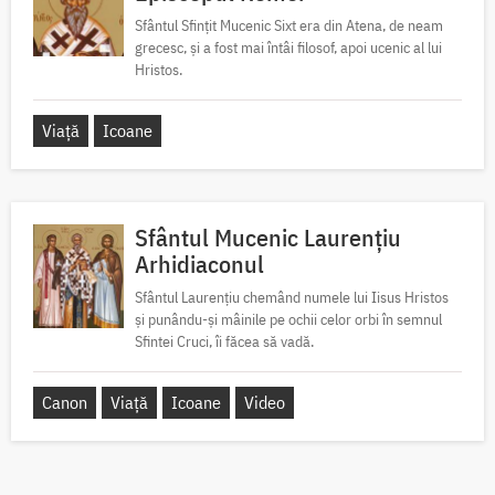
Sfântul Sfințit Mucenic Sixt era din Atena, de neam
grecesc, și a fost mai întâi filosof, apoi ucenic al lui
Hristos.
Viață
Icoane
Sfântul Mucenic Laurențiu
Arhidiaconul
Sfântul Laurențiu chemând numele lui Iisus Hristos
și punându-și mâinile pe ochii celor orbi în semnul
Sfintei Cruci, îi făcea să vadă.
Canon
Viață
Icoane
Video