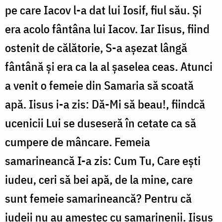
pe care Iacov l-a dat lui Iosif, fiul său. Și
era acolo fântâna lui Iacov. Iar Iisus, fiind
ostenit de călătorie, S-a așezat lângă
fântână și era ca la al șaselea ceas. Atunci
a venit o femeie din Samaria să scoată
apă. Iisus i-a zis: Dă-Mi să beau!, fiindcă
ucenicii Lui se duseseră în cetate ca să
cumpere de mâncare. Femeia
samarineancă I-a zis: Cum Tu, Care ești
iudeu, ceri să bei apă, de la mine, care
sunt femeie samarineancă? Pentru că
iudeii nu au amestec cu samarinenii. Iisus