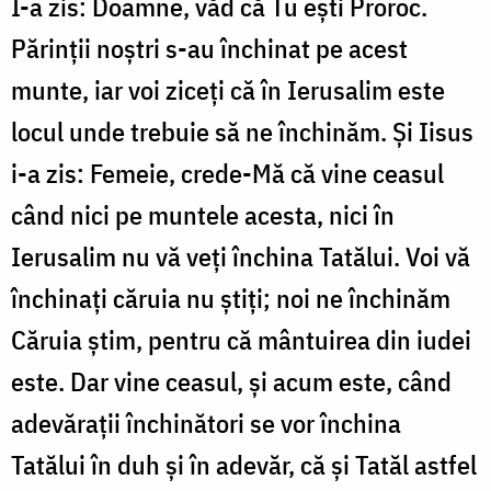
I-a zis: Doamne, văd că Tu ești Proroc.
Părinții noștri s-au închinat pe acest
munte, iar voi ziceți că în Ierusalim este
locul unde trebuie să ne închinăm. Și Iisus
i-a zis: Femeie, crede-Mă că vine ceasul
când nici pe muntele acesta, nici în
Ierusalim nu vă veți închina Tatălui. Voi vă
închinați căruia nu știți; noi ne închinăm
Căruia știm, pentru că mântuirea din iudei
este. Dar vine ceasul, și acum este, când
adevărații închinători se vor închina
Tatălui în duh și în adevăr, că și Tatăl astfel