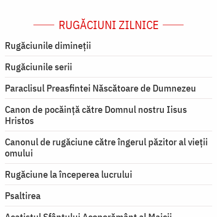
RUGĂCIUNI ZILNICE
Rugăciunile dimineții
Rugăciunile serii
Paraclisul Preasfintei Născătoare de Dumnezeu
Canon de pocăință către Domnul nostru Iisus
Hristos
Canonul de rugăciune către îngerul păzitor al vieții
omului
Rugăciune la începerea lucrului
Psaltirea
Acatistul Sfântului Acoperământ al Maicii