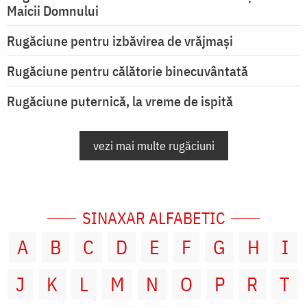
Maicii Domnului
Rugăciune pentru izbăvirea de vrăjmași
Rugăciune pentru călătorie binecuvântată
Rugăciune puternică, la vreme de ispită
vezi mai multe rugăciuni
SINAXAR ALFABETIC
A
B
C
D
E
F
G
H
I
J
K
L
M
N
O
P
R
T