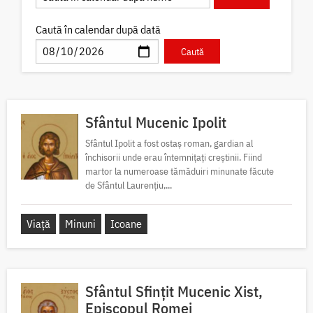
Caută în calendar după dată
Sfântul Mucenic Ipolit
Sfântul Ipolit a fost ostaș roman, gardian al
închisorii unde erau întemnițați creștinii. Fiind
martor la numeroase tămăduiri minunate făcute
de Sfântul Laurențiu,...
Viață
Minuni
Icoane
Sfântul Sfințit Mucenic Xist,
Episcopul Romei