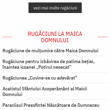
vezi mai multe rugăciuni
RUGĂCIUNI LA MAICA
DOMNULUI
Rugăciune de mulţumire către Maica Domnului
Rugăciune pentru izbăvirea de patima beției,
înaintea icoanei „Potirul nesecat”
Rugăciunea „Cuvine-se cu adevărat"
Acatistul Sfântului Acoperământ al Maicii
Domnului
Paraclisul Preasfintei Născătoare de Dumnezeu