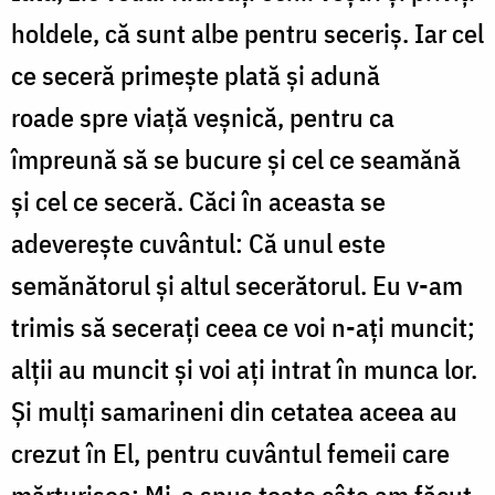
holdele, că sunt albe pentru seceriș. Iar cel
ce seceră primește plată și adună
roade spre viață veșnică, pentru ca
împreună să se bucure și cel ce seamănă
și cel ce seceră. Căci în aceasta se
adeverește cuvântul: Că unul este
semănătorul și altul secerătorul. Eu v-am
trimis să secerați ceea ce voi n-ați muncit;
alții au muncit și voi ați intrat în munca lor.
Și mulți samarineni din cetatea aceea au
crezut în El, pentru cuvântul femeii care