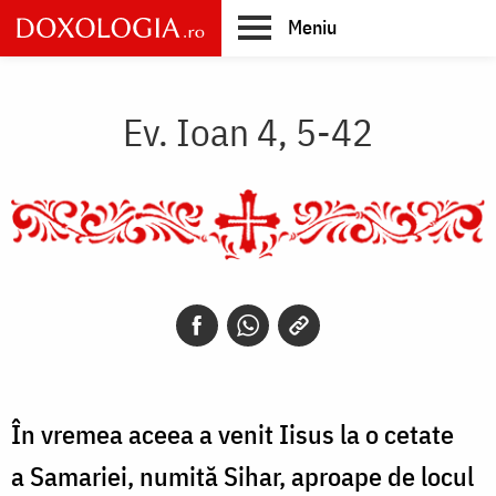
Skip
Meniu
to
main
Main
content
navigation
Ev. Ioan 4, 5-42
În vremea aceea a venit Iisus la o cetate
a Samariei, numită Sihar, aproape de locul