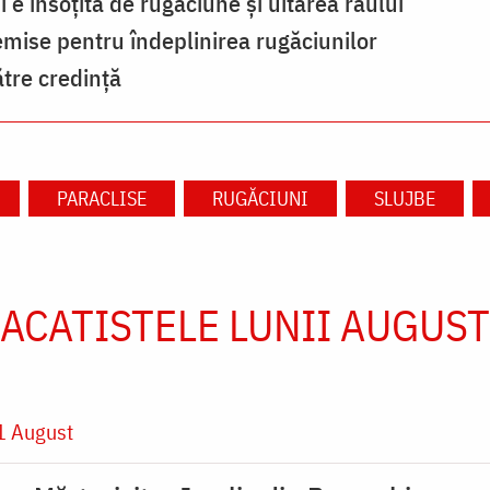
e însoțită de rugăciune și uitarea răului
remise pentru îndeplinirea rugăciunilor
ătre credință
PARACLISE
RUGĂCIUNI
SLUJBE
ACATISTELE LUNII AUGUST
1 August