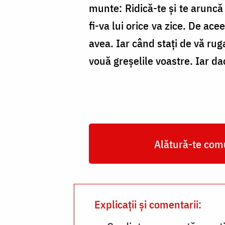
munte: Ridică-te și te aruncă 
fi-va lui orice va zice. De ace
avea. Iar când stați de vă rugaț
vouă greșelile voastre. Iar dac
Alătură-te comu
Explicații și comentarii: