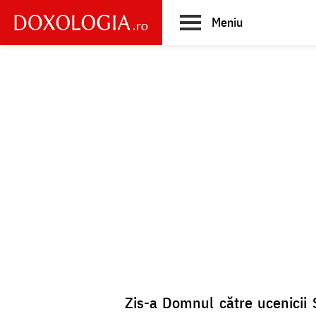
Skip
Meniu
to
main
Main
content
navigation
Zis-a Domnul către ucenicii 