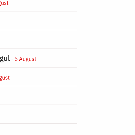
gust
gul
- 5 August
gust