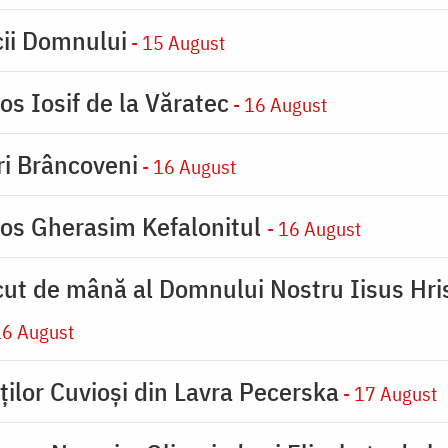
cii Domnului
- 15 August
os Iosif de la Văratec
- 16 August
iri Brâncoveni
- 16 August
ios Gherasim Kefalonitul
- 16 August
cut de mână al Domnului Nostru Iisus Hris
16 August
ților Cuvioși din Lavra Pecerska
- 17 August