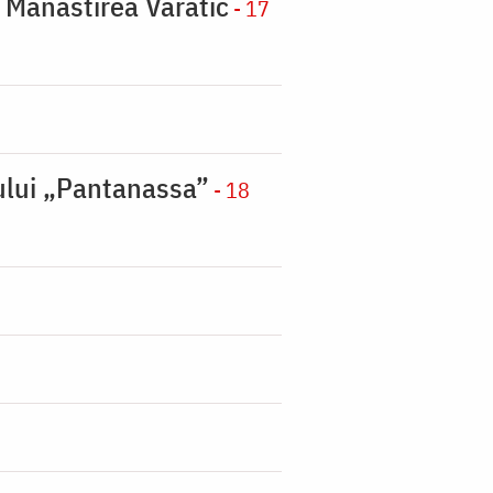
a Mănăstirea Varatic
- 17
nului „Pantanassa”
- 18