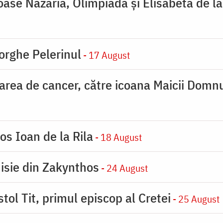
ioase Nazaria, Olimpiada și Elisabeta de l
orghe Pelerinul
- 17 August
carea de cancer, către icoana Maicii Dom
os Ioan de la Rila
- 18 August
nisie din Zakynthos
- 24 August
tol Tit, primul episcop al Cretei
- 25 August