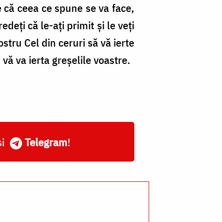
de că ceea ce spune se va face,
deți că le-ați primit și le veți
vostru Cel din ceruri să vă ierte
 vă va ierta greșelile voastre.
și
Telegram
!