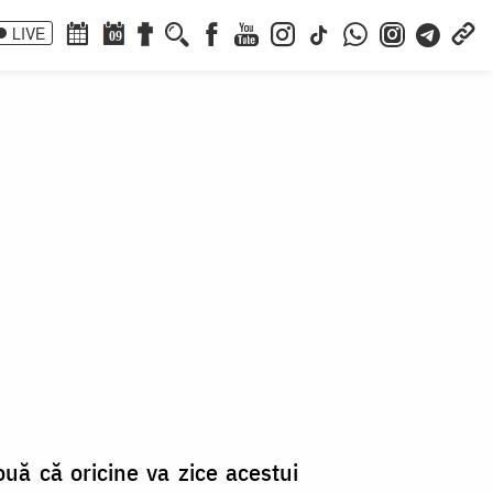
LIVE
09
6
uă că oricine va zice acestui