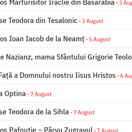
os Mărturisitor Iraclie din Basarabia
- 3 Au
ase Teodora din Tesalonic
- 3 August
ios Ioan Iacob de la Neamț
- 5 August
de Nazianz, mama Sfântului Grigorie Teolo
 Faţă a Domnului nostru Iisus Hristos
- 6 Au
la Optina
- 7 August
se Teodora de la Sihla
- 7 August
ios Pafnutie – Pârvu Zugravul
- 7 August