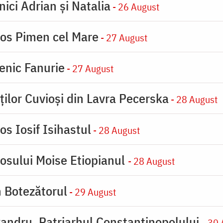
nici Adrian și Natalia
- 26 August
ios Pimen cel Mare
- 27 August
enic Fanurie
- 27 August
ților Cuvioși din Lavra Pecerska
- 28 August
os Iosif Isihastul
- 28 August
iosului Moise Etiopianul
- 28 August
n Botezătorul
- 29 August
xandru, Patriarhul Constantinopolului
- 30