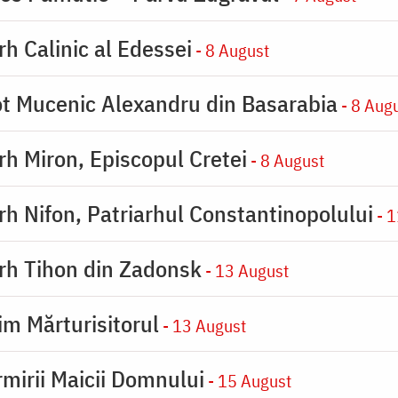
rh Calinic al Edessei
- 8 August
eot Mucenic Alexandru din Basarabia
- 8 Aug
arh Miron, Episcopul Cretei
- 8 August
arh Nifon, Patriarhul Constantinopolului
- 1
arh Tihon din Zadonsk
- 13 August
im Mărturisitorul
- 13 August
rmirii Maicii Domnului
- 15 August