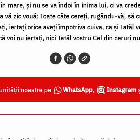
în mare, și nu se va îndoi în inima lui, ci va cre
ea vă zic vouă: Toate câte cereți, rugându-vă, să cre
i, iertați orice aveți împotriva cuiva, ca și Tatăl 
ă voi nu iertați, nici Tatăl vostru Cel din ceruri nu
nității noastre pe
WhatsApp
,
Instagram