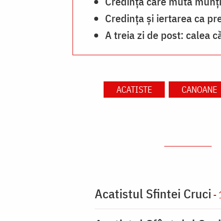
Credința care mută munții 
Credința și iertarea ca p
A treia zi de post: calea c
ACATISTE
CANOANE
Acatistul Sfintei Cruci
- 