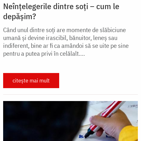
Neînțelegerile dintre soți – cum le
depășim?
Când unul dintre soți are momente de slăbiciune
umană și devine irascibil, bănuitor, leneș sau
indiferent, bine ar fi ca amândoi să se uite pe sine
pentru a putea privi în celălalt....
citește mai mult