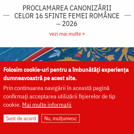
PROCLAMAREA CANONIZĂRII
CELOR 16 SFINTE FEMEI ROMÂNCE
‒ 2026
vezi mai multe »
Folosim cookie-uri pentru a îmbunătăți experiența
dumneavoastră pe acest site.
Prin continuarea navigării în această pagină
confirmați acceptarea utilizării fișierelor de tip
cookie.
Mai multe informații
Sunt de acord
Nu, mulțumesc