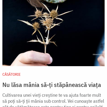
CĂSĂTORIE
Nu lăsa mânia să-ți stăpânească viața
Cultivarea unei vieţi creştine te va ajuta foarte mult
să poţi să-ţi ţii mânia sub control. Vei cunoaşte astfel
cât de vătămătoare este pentru tine şi pentru ceilalţi