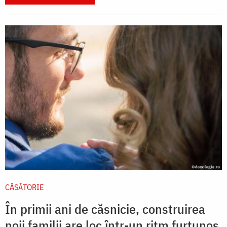
CĂSĂTORIE
În primii ani de căsnicie, construirea
noii familii are loc într-un ritm furtunos