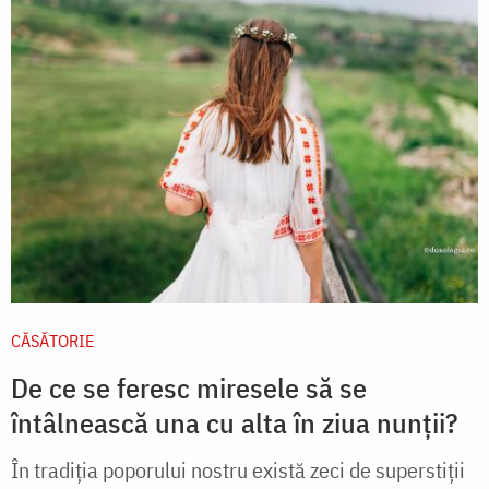
CĂSĂTORIE
De ce se feresc miresele să se
întâlnească una cu alta în ziua nunții?
În tradiția poporului nostru există zeci de superstiții