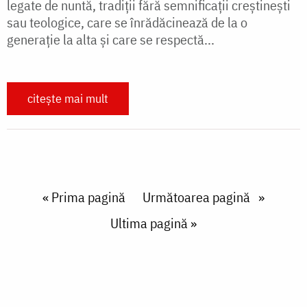
legate de nuntă, tradiții fără semnificații creștinești
sau teologice, care se înrădăcinează de la o
generaţie la alta și care se respectă...
citește mai mult
Paginare
First page
« Prima pagină
Next page
Următoarea pagină
Last page
Ultima pagină »