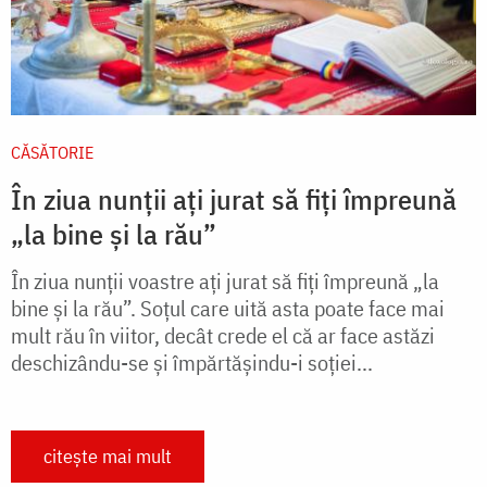
CĂSĂTORIE
În ziua nunții ați jurat să fiți împreună
„la bine și la rău”
În ziua nunții voastre ați jurat să fiți împreună „la
bine și la rău”. Soțul care uită asta poate face mai
mult rău în viitor, decât crede el că ar face astăzi
deschizându-se și împărtășindu-i soției...
citește mai mult