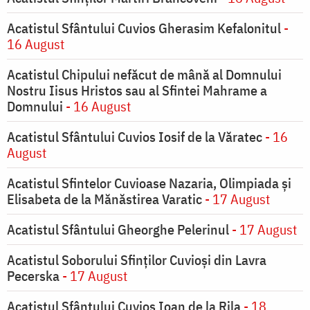
Acatistul Sfântului Cuvios Gherasim Kefalonitul
-
16 August
Acatistul Chipului nefăcut de mână al Domnului
Nostru Iisus Hristos sau al Sfintei Mahrame a
Domnului
- 16 August
Acatistul Sfântului Cuvios Iosif de la Văratec
- 16
August
Acatistul Sfintelor Cuvioase Nazaria, Olimpiada și
Elisabeta de la Mănăstirea Varatic
- 17 August
Acatistul Sfântului Gheorghe Pelerinul
- 17 August
Acatistul Soborului Sfinților Cuvioși din Lavra
Pecerska
- 17 August
Acatistul Sfântului Cuvios Ioan de la Rila
- 18