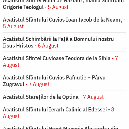
Acatistul Sfintei Nona de Nazianz, mama Sfântului
Grigorie Teologul
- 5 August
Acatistul Sfântului Cuvios Ioan Iacob de la Neamț
-
5 August
Acatistul Schimbării la Faţă a Domnului nostru
Iisus Hristos
- 6 August
Acatistul Sfintei Cuvioase Teodora de la Sihla
- 7
August
Acatistul Sfântului Cuvios Pafnutie – Pârvu
Zugravul
- 7 August
Acatistul Stareţilor de la Optina
- 7 August
Acatistul Sfântului Ierarh Calinic al Edessei
- 8
August
Acatistul Sfântului Preot Mucenic Alexandru din