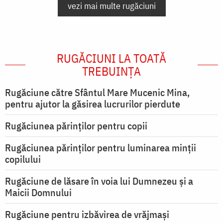
vezi mai multe rugăciuni
RUGĂCIUNI LA TOATĂ
TREBUINȚA
Rugăciune către Sfântul Mare Mucenic Mina,
pentru ajutor la găsirea lucrurilor pierdute
Rugăciunea părinților pentru copii
Rugăciunea părinților pentru luminarea minţii
copilului
Rugăciune de lăsare în voia lui Dumnezeu şi a
Maicii Domnului
Rugăciune pentru izbăvirea de vrăjmași