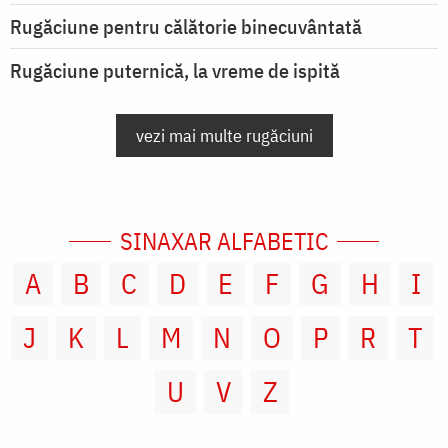
Rugăciune pentru călătorie binecuvântată
Rugăciune puternică, la vreme de ispită
vezi mai multe rugăciuni
SINAXAR ALFABETIC
A
B
C
D
E
F
G
H
I
J
K
L
M
N
O
P
R
T
U
V
Z