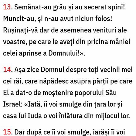
13
. Semănat-au grâu şi au secerat spini!
Muncit-au, şi n-au avut niciun folos!
Ruşinaţi-vă dar de asemenea venituri ale
voastre, pe care le aveţi din pricina mâniei
celei aprinse a Domnului!».
14
. Aşa zice Domnul despre toţi vecinii mei
cei răi, care năpădesc asupra părţii pe care
El a dat-o de moştenire poporului Său
Israel: «Iată, îi voi smulge din ţara lor şi
casa lui Iuda o voi înlătura din mijlocul lor.
15
. Dar după ce îi voi smulge, iarăşi îi voi