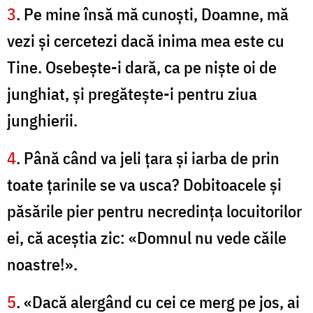
3
. Pe mine însă mă cunoşti, Doamne, mă
vezi şi cercetezi dacă inima mea este cu
Tine. Osebeşte-i dară, ca pe nişte oi de
junghiat, şi pregăteşte-i pentru ziua
junghierii.
4
. Până când va jeli ţara şi iarba de prin
toate ţarinile se va usca? Dobitoacele şi
păsările pier pentru necredinţa locuitorilor
ei, că aceştia zic: «Domnul nu vede căile
noastre!».
5
. «Dacă alergând cu cei ce merg pe jos, ai