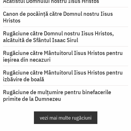
Acatistul Domnului nostru Iisus Hristos
Canon de pocăință către Domnul nostru Iisus
Hristos
Rugăciune către Domnul nostru Iisus Hristos,
alcătuită de Sfântul Isaac Sirul
Rugăciune către Mântuitorul Iisus Hristos pentru
ieşirea din necazuri
Rugăciune către Mântuitorul Iisus Hristos pentru
izbăvire de boală
Rugăciune de mulțumire pentru binefacerile
primite de la Dumnezeu
vezi mai multe rugăciuni