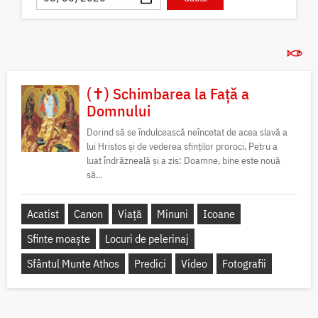
(✝) Schimbarea la Față a
Domnului
Dorind să se îndulcească neîncetat de acea slavă a
lui Hristos și de vederea sfinților proroci, Petru a
luat îndrăzneală și a zis: Doamne, bine este nouă
să...
Acatist
Canon
Viață
Minuni
Icoane
Sfinte moaște
Locuri de pelerinaj
Sfântul Munte Athos
Predici
Video
Fotografii