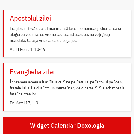
Apostolul zilei
Fraților, siliți-vă cu atât mai mult să faceți temeinice și chemarea și
alegerea voastră, de vreme ce, făcând acestea, nu veți greși
niciodată. Că așa vi se va da cu bogăție...
Ap. II Petru 1, 10-19
Evanghelia zilei
În vremea aceea a luat Iisus cu Sine pe Petru și pe Iacov și pe Ioan,
fratele lui, și i-a dus într-un munte înalt, de o parte. Și S-a schimbat la
față înaintea lor...
Ev. Matei 17, 1-9
Widget Calendar Doxologia