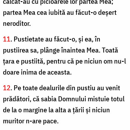
călcat-au cu picioarele lor partea Mea;
partea Mea cea iubită au făcut-o deşert
neroditor.
11
. Pustietate au făcut-o, şi ea, în
pustiirea sa, plânge înaintea Mea. Toată
ţara e pustiită, pentru că pe niciun om nu-l
doare inima de aceasta.
12
. Pe toate dealurile din pustiu au venit
prădători, că sabia Domnului mistuie totul
de la o margine la alta a ţării şi niciun
muritor n-are pace.