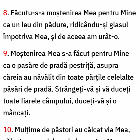
8
. Făcutu-s-a moştenirea Mea pentru Mine
ca un leu din pădure, ridicându-şi glasul
împotriva Mea, şi de aceea am urât-o.
9
. Moştenirea Mea s-a făcut pentru Mine
ca o pasăre de pradă pestriţă, asupra
căreia au năvălit din toate părţile celelalte
păsări de pradă. Strângeţi-vă şi vă duceţi
toate fiarele câmpului, duceţi-vă şi o
mâncaţi.
10
. Mulţime de păstori au călcat via Mea,