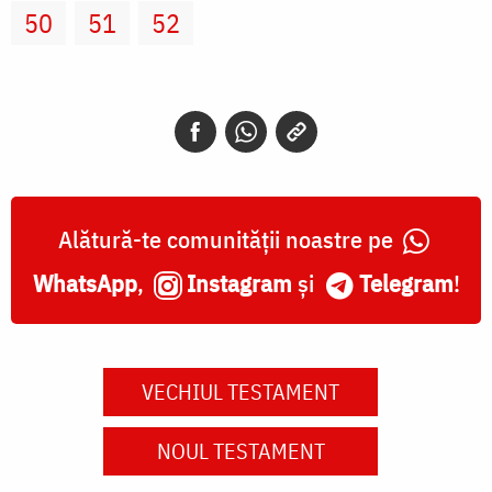
50
51
52
Alătură-te comunității noastre pe
WhatsApp
,
Instagram
și
Telegram
!
VECHIUL TESTAMENT
NOUL TESTAMENT