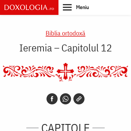
Skip
Meniu
to
main
Main
content
navigation
Biblia ortodoxă
Ieremia – Capitolul 12
CAPITOLE