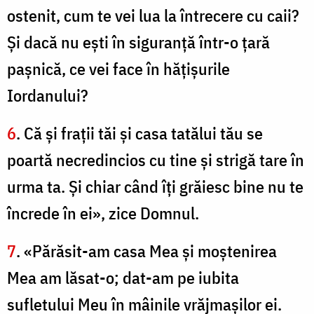
ostenit, cum te vei lua la întrecere cu caii?
Şi dacă nu eşti în siguranţă într-o ţară
paşnică, ce vei face în hăţişurile
Iordanului?
6
. Că şi fraţii tăi şi casa tatălui tău se
poartă necredincios cu tine şi strigă tare în
urma ta. Şi chiar când îţi grăiesc bine nu te
încrede în ei», zice Domnul.
7
. «Părăsit-am casa Mea şi moştenirea
Mea am lăsat-o; dat-am pe iubita
sufletului Meu în mâinile vrăjmaşilor ei.