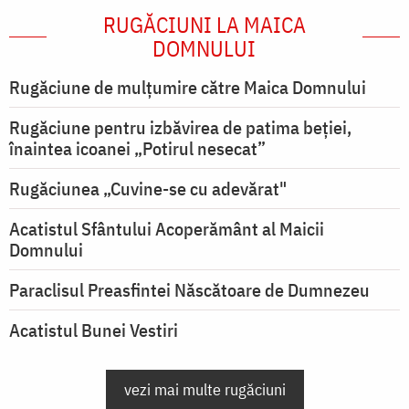
RUGĂCIUNI LA MAICA
DOMNULUI
Rugăciune de mulţumire către Maica Domnului
Rugăciune pentru izbăvirea de patima beției,
înaintea icoanei „Potirul nesecat”
Rugăciunea „Cuvine-se cu adevărat"
Acatistul Sfântului Acoperământ al Maicii
Domnului
Paraclisul Preasfintei Născătoare de Dumnezeu
Acatistul Bunei Vestiri
vezi mai multe rugăciuni