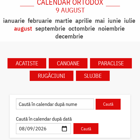
CALENDAR ORTODOX
9 AUGUST
ianuarie
februarie
martie
aprilie
mai
iunie
iulie
august
septembrie
octombrie
noiembrie
decembrie
ACATISTE
CANOANE
PARACLISE
RUGĂCIUNI
SLUJBE
Caută în calendar după dată