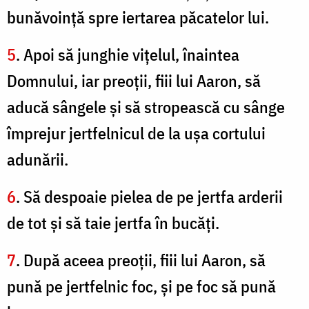
bunăvoinţă spre iertarea păcatelor lui.
5
. Apoi să junghie viţelul, înaintea
Domnului, iar preoţii, fiii lui Aaron, să
aducă sângele şi să stropească cu sânge
împrejur jertfelnicul de la uşa cortului
adunării.
6
. Să despoaie pielea de pe jertfa arderii
de tot şi să taie jertfa în bucăţi.
7
. După aceea preoţii, fiii lui Aaron, să
pună pe jertfelnic foc, şi pe foc să pună