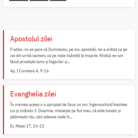
Apostolul zilei
Fraților, mi se pare că Dumnezeu, pe noi, apostolii, ne-a arătat ca pe
cei din urmă oameni, ca pe niște osândiți la moarte, fiindcă ne-am
făcut priveliște lumii și îngerilor și...
Ap. I Corinteni 4, 9-16
Evanghelia zilei
În vremea aceea s-a apropiat de Iisus un om, îngenunchind înaintea
Lui și zicându-I: Doamne, miluiește pe fiul meu, că este lunatic și
pătimește rău, căci adesea cade în...
Ev. Matei 17, 14-23