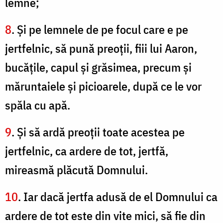
lemne;
8
. Şi pe lemnele de pe focul care e pe
jertfelnic, să pună preoţii, fiii lui Aaron,
bucăţile, capul şi grăsimea, precum şi
măruntaiele şi picioarele, după ce le vor
spăla cu apă.
9
. Şi să ardă preoţii toate acestea pe
jertfelnic, ca ardere de tot, jertfă,
mireasmă plăcută Domnului.
10
. Iar dacă jertfa adusă de el Domnului ca
ardere de tot este din vite mici, să fie din