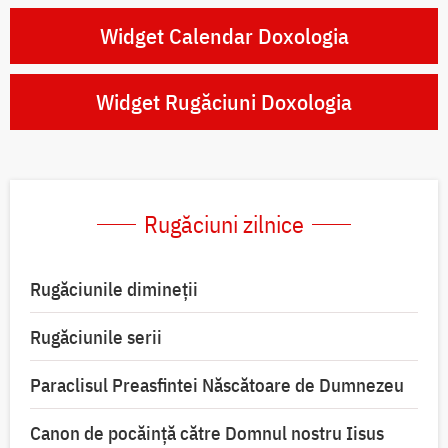
Widget Calendar Doxologia
Widget Rugăciuni Doxologia
Rugăciuni zilnice
Rugăciunile dimineții
Rugăciunile serii
Paraclisul Preasfintei Născătoare de Dumnezeu
Canon de pocăință către Domnul nostru Iisus