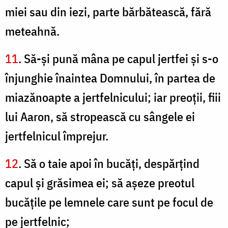
miei sau din iezi, parte bărbătească, fără
meteahnă.
11
. Să-şi pună mâna pe capul jertfei şi s-o
înjunghie înaintea Domnului, în partea de
miazănoapte a jertfelnicului; iar preoţii, fiii
lui Aaron, să stropească cu sângele ei
jertfelnicul împrejur.
12
. Să o taie apoi în bucăţi, despărţind
capul şi grăsimea ei; să aşeze preotul
bucăţile pe lemnele care sunt pe focul de
pe jertfelnic;