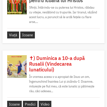
pentru icoana lui Hristos
Sfinții, întărindu-se cu puterea lui Hristos, răbdau
cu vitejie, neslăbind cu trupurile. Iar tiranul, văzând
acest lucru, a poruncit să le ardă fețele cu fiare
arse,...
Viață
Icoane
✝) Duminica a 10-a după
Rusalii (Vindecarea
lunaticului)
În vremea aceea s-a apropiat de Iisus un om,
îngenunchind înaintea Lui și zicându-I: Doamne,
miluiește pe fiul meu, că este lunatic și pătimește
rău, căci adesea...
Icoane
Predici
Video