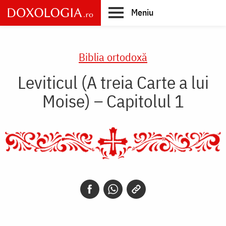
Skip
Meniu
to
main
Main
content
navigation
Biblia ortodoxă
Leviticul (A treia Carte a lui
Moise) – Capitolul 1