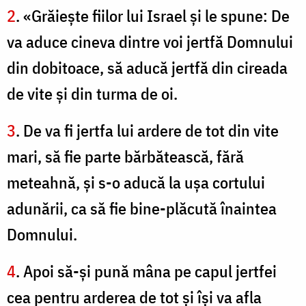
2
. «Grăieşte fiilor lui Israel şi le spune: De
va aduce cineva dintre voi jertfă Domnului
din dobitoace, să aducă jertfă din cireada
de vite şi din turma de oi.
3
. De va fi jertfa lui ardere de tot din vite
mari, să fie parte bărbătească, fără
meteahnă, şi s-o aducă la uşa cortului
adunării, ca să fie bine-plăcută înaintea
Domnului.
4
. Apoi să-şi pună mâna pe capul jertfei
cea pentru arderea de tot şi îşi va afla