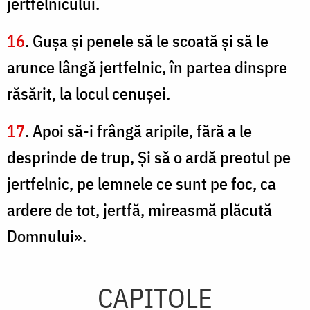
jertfelnicului.
16
. Guşa şi penele să le scoată şi să le
arunce lângă jertfelnic, în partea dinspre
răsărit, la locul cenuşei.
17
. Apoi să-i frângă aripile, fără a le
desprinde de trup, Şi să o ardă preotul pe
jertfelnic, pe lemnele ce sunt pe foc, ca
ardere de tot, jertfă, mireasmă plăcută
Domnului».
CAPITOLE