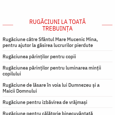
RUGĂCIUNI LA TOATĂ
TREBUINȚA
Rugăciune către Sfântul Mare Mucenic Mina,
pentru ajutor la găsirea lucrurilor pierdute
Rugăciunea părinților pentru copii
Rugăciunea părinților pentru luminarea minţii
copilului
Rugăciune de lăsare în voia lui Dumnezeu şi a
Maicii Domnului
Rugăciune pentru izbăvirea de vrăjmași
Rugăciune pentru călătorie binecuvântată