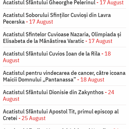
Acatistul Sfântului Gheorghe Pelerinul
- 17 August
Acatistul Soborului Sfinților Cuvioși din Lavra
Pecerska
- 17 August
Acatistul Sfintelor Cuvioase Nazaria, Olimpiada și
Elisabeta de la Mănăstirea Varatic
- 17 August
Acatistul Sfântului Cuvios Ioan de la Rila
- 18
August
Acatistul pentru vindecarea de cancer, către icoana
Maicii Domnului „Pantanassa”
- 18 August
Acatistul Sfântului Dionisie din Zakynthos
- 24
August
Acatistul Sfântului Apostol Tit, primul episcop al
Cretei
- 25 August