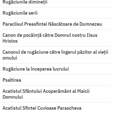
Rugăciunile dimineții
Rugăciunile serii
Paraclisul Preasfintei Născătoare de Dumnezeu
Canon de pocăință către Domnul nostru Iisus
Hristos
Canonul de rugăciune către îngerul păzitor al vieții
omului
Rugăciune la începerea lucrului
Psaltirea
Acatistul Sfântului Acoperământ al Maicii
Domnului
Acatistul Sfintei Cuvioase Parascheva