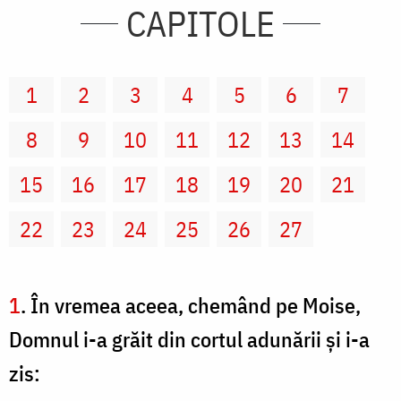
CAPITOLE
1
2
3
4
5
6
7
8
9
10
11
12
13
14
15
16
17
18
19
20
21
22
23
24
25
26
27
1
. În vremea aceea, chemând pe Moise,
Domnul i-a grăit din cortul adunării şi i-a
zis: