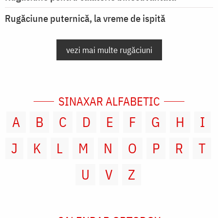
Rugăciune puternică, la vreme de ispită
vezi mai multe rugăciuni
SINAXAR ALFABETIC
A
B
C
D
E
F
G
H
I
J
K
L
M
N
O
P
R
T
U
V
Z