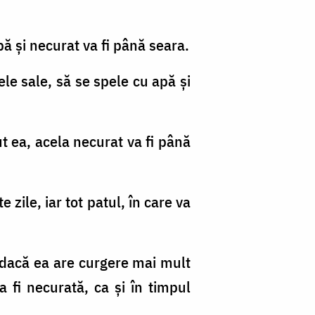
pă şi necurat va fi până seara.
ele sale, să se spele cu apă şi
ut ea, acela necurat va fi până
e zile, iar tot patul, în care va
au dacă ea are curgere mai mult
va fi necurată, ca şi în timpul