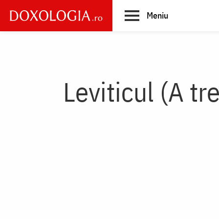
Skip
Meniu
to
main
Main
content
navigation
Leviticul (A tr