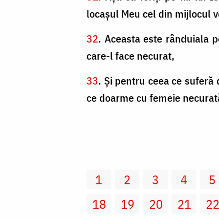
locaşul Meu cel din mijlocul v
32
. Aceasta este rânduiala p
care-l face necurat,
33
. Şi pentru ceea ce suferă 
ce doarme cu femeie necurat
1
2
3
4
5
18
19
20
21
2