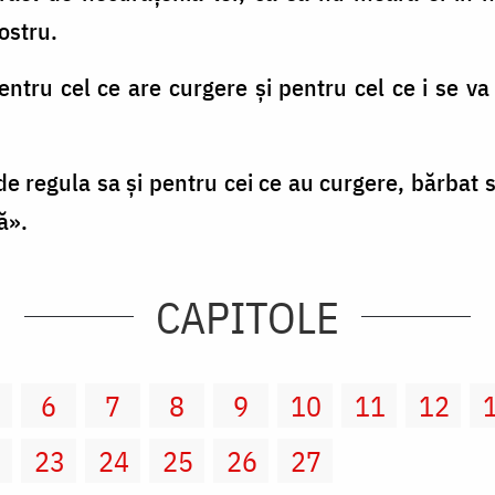
ostru.
entru cel ce are curgere şi pentru cel ce i se v
de regula sa şi pentru cei ce au curgere, bărbat 
ă».
CAPITOLE
6
7
8
9
10
11
12
2
23
24
25
26
27