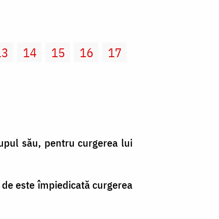
13
14
15
16
17
trupul său, pentru curgerea lui
ri de este împiedicată curgerea