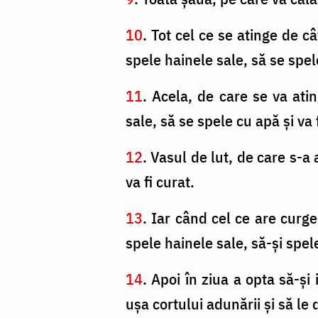
10
. Tot cel ce se atinge de c
spele hainele sale, să se spel
11
. Acela, de care se va atin
sale, să se spele cu apă şi va
12
. Vasul de lut, de care s-a
va fi curat.
13
. Iar când cel ce are curg
spele hainele sale, să-şi spele
14
. Apoi în ziua a opta să-şi
uşa cortului adunării şi să le 