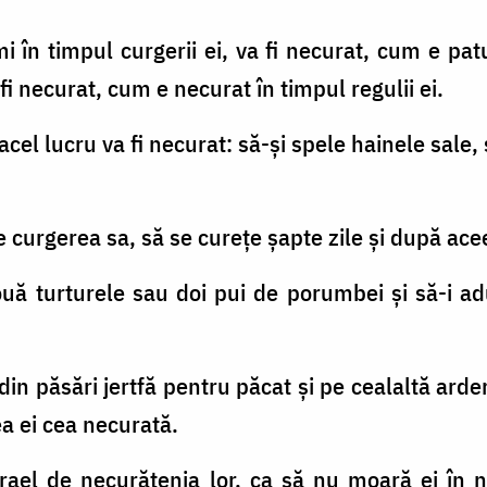
i în timpul curgerii ei, va fi necurat, cum e patul
fi necurat, cum e necurat în timpul regulii ei.
 acel lucru va fi necurat: să-şi spele hainele sale,
e curgerea sa, să se cureţe şapte zile şi după acee
două turturele sau doi pui de porumbei şi să-i ad
din păsări jertfă pentru păcat şi pe cealaltă arder
a ei cea necurată.
i Israel de necurăţenia lor, ca să nu moară ei în