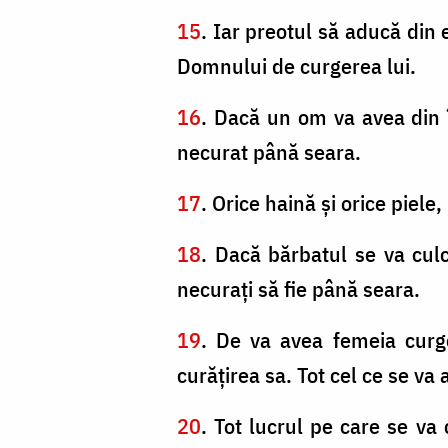
15
. Iar preotul să aducă din 
Domnului de curgerea lui.
16
. Dacă un om va avea din î
necurat până seara.
17
. Orice haină şi orice piel
18
. Dacă bărbatul se va cul
necuraţi să fie până seara.
19
. De va avea femeia curge
curăţirea sa. Tot cel ce se va
20
. Tot lucrul pe care se va 