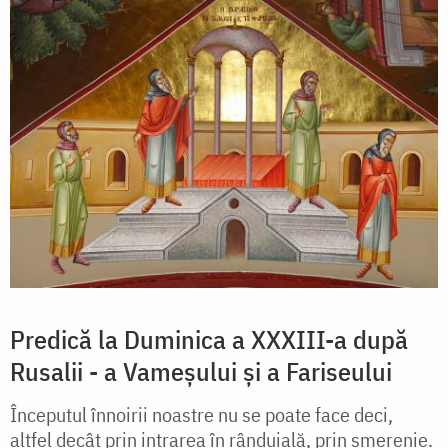
Predică la Duminica a XXXIII-a după
Rusalii - a Vameșului și a Fariseului
Începutul înnoirii noastre nu se poate face deci,
altfel decât prin intrarea în rânduială, prin smerenie.