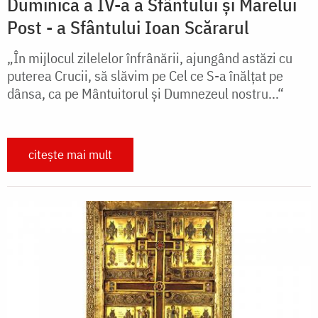
Duminica a IV-a a Sfântului și Marelui
Post - a Sfântului Ioan Scărarul
„În mijlocul zilelelor înfrânării, ajungând astăzi cu
puterea Crucii, să slăvim pe Cel ce S-a înălțat pe
dânsa, ca pe Mântuitorul și Dumnezeul nostru...“
citește mai mult