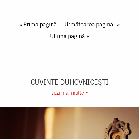
Paginare
First page
« Prima pagină
Next page
Următoarea pagină
Last page
Ultima pagină »
CUVINTE DUHOVNICEȘTI
vezi mai multe »