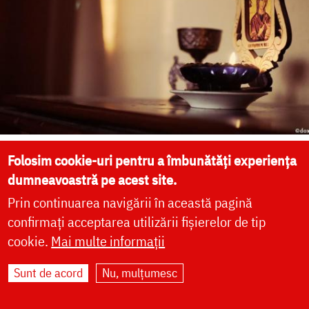
Maica Domnului, singura noastră
Folosim cookie-uri pentru a îmbunătăți experiența
nădejde
dumneavoastră pe acest site.
Prin continuarea navigării în această pagină
confirmați acceptarea utilizării fișierelor de tip
Postul, privegherile și
cookie.
Mai multe informații
rugăciunea sunt trepte către
viața veșnică
Sunt de acord
Nu, mulțumesc