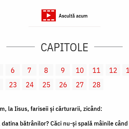
Ascultă acum
CAPITOLE
6
7
8
9
10
11
12
2
23
24
25
26
27
28
, la Iisus, fariseii şi cărturarii, zicând:
că datina bătrânilor? Căci nu-şi spală mâinile câ