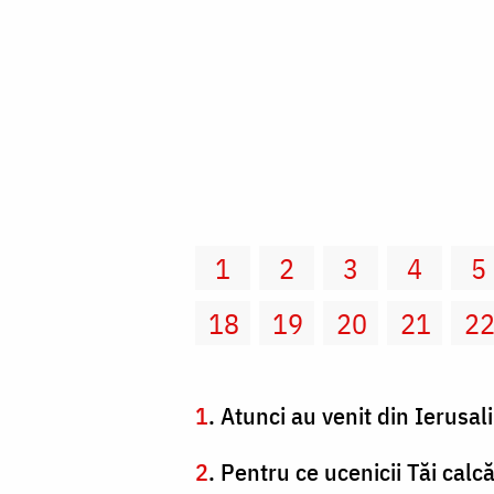
1
2
3
4
5
18
19
20
21
2
1
. Atunci au venit din Ierusalim
2
. Pentru ce ucenicii Tăi cal