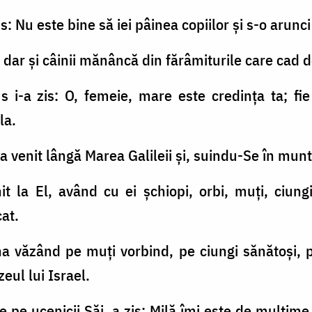
s: Nu este bine să iei pâinea copiilor şi s-o arunci 
 dar şi câinii mănâncă din fărâmiturile care cad d
s i-a zis: O, femeie, mare este credinţa ta; fie
la.
 a venit lângă Marea Galileii şi, suindu-Se în munt
t la El, având cu ei şchiopi, orbi, muţi, ciungi,
cat.
a văzând pe muţi vorbind, pe ciungi sănătoşi, 
ul lui Israel.
e pe ucenicii Săi, a zis: Milă îmi este de mulţime,