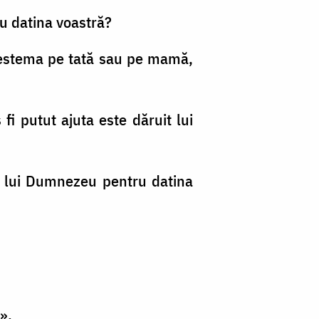
ru datina voastră?
blestema pe tată sau pe mamă,
fi putut ajuta este dăruit lui
ul lui Dumnezeu pentru datina
».