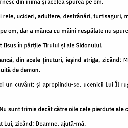
pornesc din inimă şi acelea spurcă pe om.
i rele, ucideri, adultere, desfrânări, furtişaguri,
ă pe om, dar a mânca cu mâini nespălate nu spur
t Iisus în părţile Tirului şi ale Sidonului.
ancă, din acele ţinuturi, ieşind striga, zicând: 
inuită de demon.
ci un cuvânt; şi apropiindu-se, ucenicii Lui Îl r
 Nu sunt trimis decât către oile cele pierdute ale c
nat Lui, zicând: Doamne, ajută-mă.