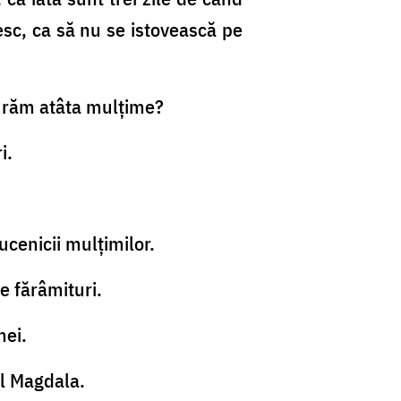
esc, ca să nu se istovească pe
ăturăm atâta mulţime?
i.
 ucenicii mulţimilor.
de fărâmituri.
mei.
ul Magdala.