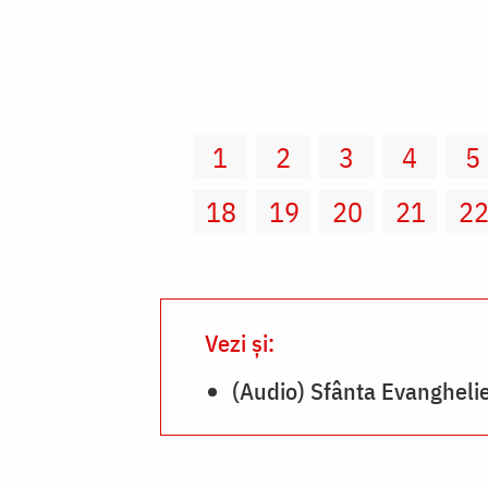
1
2
3
4
5
18
19
20
21
2
Vezi și:
(Audio) Sfânta Evanghelie