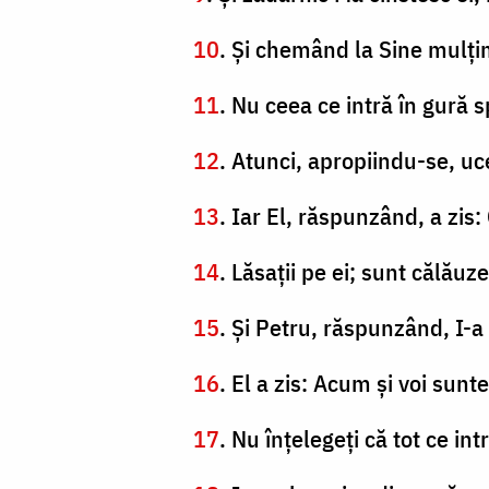
10
. Şi chemând la Sine mulţimi
11
. Nu ceea ce intră în gură 
12
. Atunci, apropiindu-se, uce
13
. Iar El, răspunzând, a zis:
14
. Lăsaţii pe ei; sunt călău
15
. Şi Petru, răspunzând, I-
16
. El a zis: Acum şi voi sunt
17
. Nu înţelegeţi că tot ce in