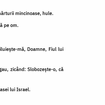
 mărturii mincinoase, hule.
că pe om.
Miluieşte-mă, Doamne, Fiul lui
ugau, zicând: Slobozeşte-o, că
asei lui Israel.