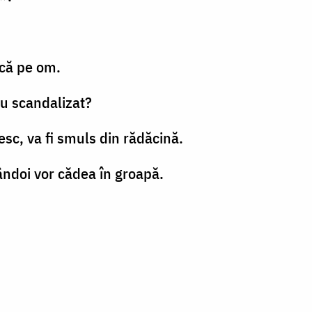
rcă pe om.
-au scandalizat?
esc, va fi smuls din rădăcină.
mândoi vor cădea în groapă.