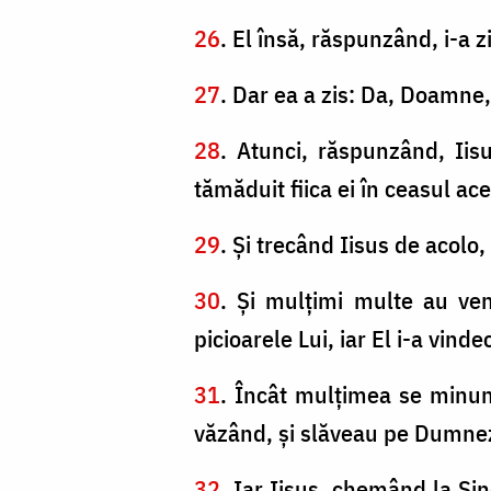
26
. El însă, răspunzând, i-a zi
27
. Dar ea a zis: Da, Doamne,
28
. Atunci, răspunzând, Iisu
tămăduit fiica ei în ceasul ace
29
. Şi trecând Iisus de acolo,
30
. Şi mulţimi multe au veni
picioarele Lui, iar El i-a vinde
31
. Încât mulţimea se minun
văzând, şi slăveau pe Dumneze
32
. Iar Iisus, chemând la Sin