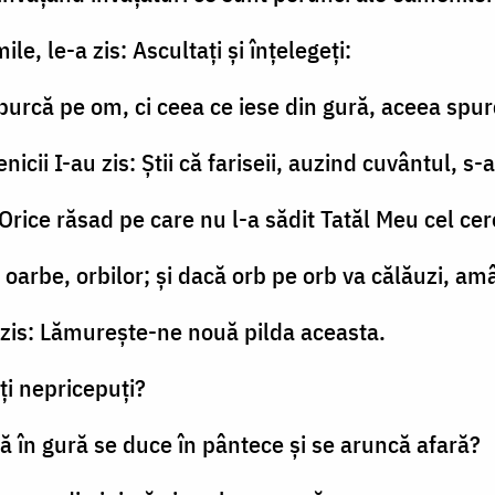
le, le-a zis: Ascultaţi şi înţelegeţi:
spurcă pe om, ci ceea ce iese din gură, aceea spu
nicii I-au zis: Ştii că fariseii, auzind cuvântul, s
 Orice răsad pe care nu l-a sădit Tatăl Meu cel cer
ze oarbe, orbilor; şi dacă orb pe orb va călăuzi, a
a zis: Lămureşte-ne nouă pilda aceasta.
eţi nepricepuţi?
tră în gură se duce în pântece şi se aruncă afară?