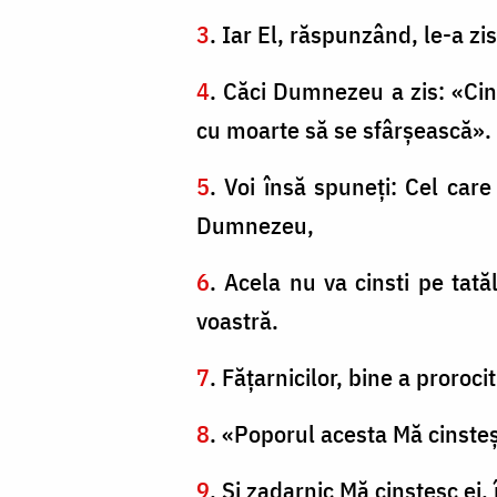
3
. Iar El, răspunzând, le-a z
4
. Căci Dumnezeu a zis: «Cin
cu moarte să se sfârşească».
5
. Voi însă spuneţi: Cel care
Dumnezeu,
6
. Acela nu va cinsti pe tat
voastră.
7
. Făţarnicilor, bine a proroci
8
. «Poporul acesta Mă cinsteş
9
. Şi zadarnic Mă cinstesc ei