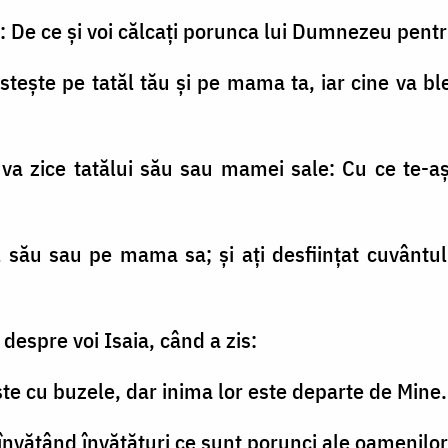
is: De ce şi voi călcaţi porunca lui Dumnezeu pent
steşte pe tatăl tău şi pe mama ta, iar cine va 
 va zice tatălui său sau mamei sale: Cu ce te-aş 
ăl său sau pe mama sa; şi aţi desfiinţat cuvânt
t despre voi Isaia, când a zis:
te cu buzele, dar inima lor este departe de Mine.
, învăţând învăţături ce sunt porunci ale oamenilor