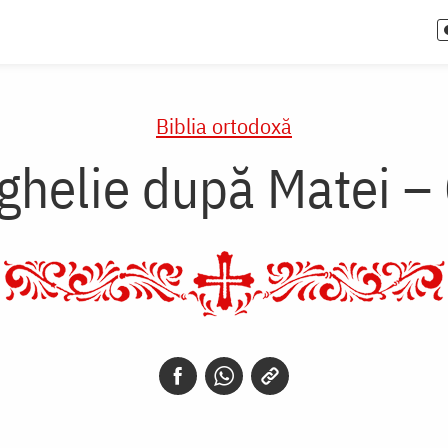
Biblia ortodoxă
ghelie după Matei – 