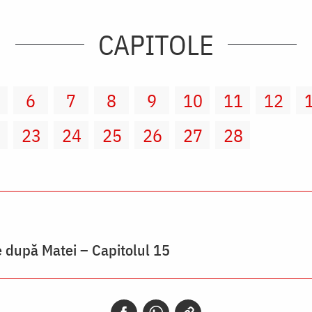
CAPITOLE
6
7
8
9
10
11
12
2
23
24
25
26
27
28
 după Matei – Capitolul 15