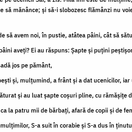
e să mănânce; şi să-i slobozesc flămânzi nu voi
unde să avem noi, în pustie, atâtea pâini, cât să s
 pâini aveţi? Ei au răspuns: Şapte şi puţini peştişor
 şadă jos pe pământ,
peşti şi, mulţumind, a frânt şi a dat ucenicilor, iar
săturat şi au luat şapte coşuri pline, cu rămăşiţe 
ca la patru mii de bărbaţi, afară de copii şi de fe
ulţimilor, S-a suit în corabie şi S-a dus în ţinut