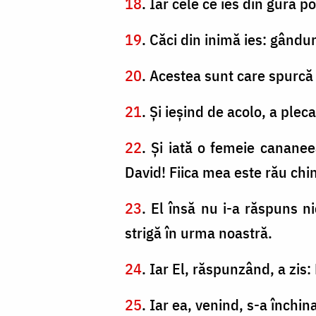
18
. Iar cele ce ies din gură 
19
. Căci din inimă ies: gândur
20
. Acestea sunt care spurc
21
. Şi ieşind de acolo, a pleca
22
. Şi iată o femeie cananee
David! Fiica mea este rău ch
23
. El însă nu i-a răspuns ni
strigă în urma noastră.
24
. Iar El, răspunzând, a zis:
25
. Iar ea, venind, s-a închi