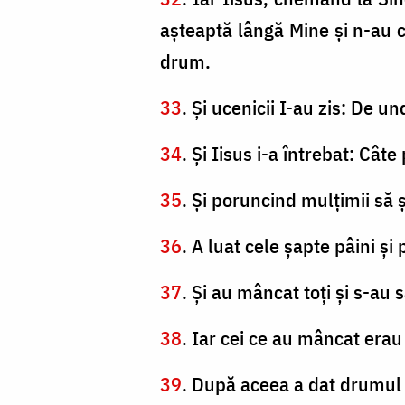
aşteaptă lângă Mine şi n-au c
drum.
33
. Şi ucenicii I-au zis: De 
34
. Şi Iisus i-a întrebat: Câte
35
. Şi poruncind mulţimii să
36
. A luat cele şapte pâini şi 
37
. Şi au mâncat toţi şi s-au 
38
. Iar cei ce au mâncat erau 
39
. După aceea a dat drumul m