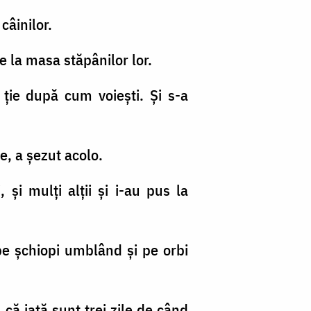
câinilor.
e la masa stăpânilor lor.
 ţie după cum voieşti. Şi s-a
e, a şezut acolo.
 şi mulţi alţii şi i-au pus la
pe şchiopi umblând şi pe orbi
 că iată sunt trei zile de când