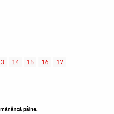
13
14
15
16
17
nd mănâncă pâine.