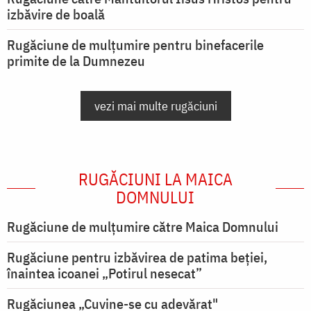
izbăvire de boală
Rugăciune de mulțumire pentru binefacerile
primite de la Dumnezeu
vezi mai multe rugăciuni
RUGĂCIUNI LA MAICA
DOMNULUI
Rugăciune de mulţumire către Maica Domnului
Rugăciune pentru izbăvirea de patima beției,
înaintea icoanei „Potirul nesecat”
Rugăciunea „Cuvine-se cu adevărat"