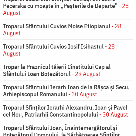
Pecerska cu moaște în „Peșterile de Departe”
- 28
August
Troparul Sfântului Cuvios Moise Etiopianul
- 28
August
Troparul Sfântului Cuvios Iosif Isihastul
- 28
August
Tropar la Praznicul tăierii Cinstitului Cap al
Sfântului Ioan Botezătorul
- 29 August
Troparul Sfântului Ierarh Ioan de la Râşca şi Secu,
Arhiepiscopul Romanului
- 30 August
Troparul Sfinţilor Ierarhi Alexandru, Ioan şi Pavel
cel Nou, Patriarhii Constantinopolului
- 30 August
Troparul Sfântului Ioan, Înaintemergătorul şi
Botezătorul Domnului, la Sărbătoarea Sfinţilor