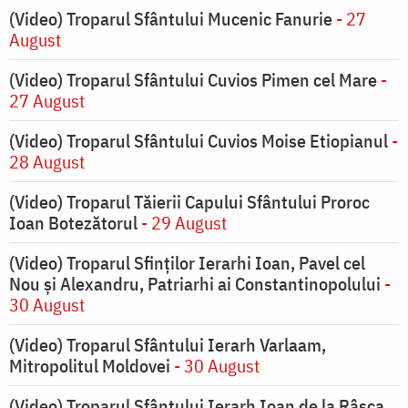
(Video) Troparul Sfântului Mucenic Fanurie
- 27
August
(Video) Troparul Sfântului Cuvios Pimen cel Mare
-
27 August
(Video) Troparul Sfântului Cuvios Moise Etiopianul
-
28 August
(Video) Troparul Tăierii Capului Sfântului Proroc
Ioan Botezătorul
- 29 August
(Video) Troparul Sfinților Ierarhi Ioan, Pavel cel
Nou și Alexandru, Patriarhi ai Constantinopolului
-
30 August
(Video) Troparul Sfântului Ierarh Varlaam,
Mitropolitul Moldovei
- 30 August
(Video) Troparul Sfântului Ierarh Ioan de la Râșca