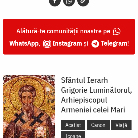
Alătură-te comunității noastre pe
WhatsApp
,
Instagram
și
Telegram
!
Sfântul Ierarh
Grigorie Luminătorul,
Arhiepiscopul
Armeniei celei Mari
Acatist
Canon
Viață
Icoane