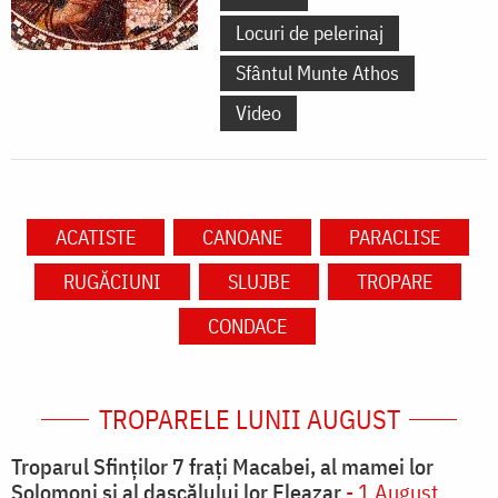
Locuri de pelerinaj
Sfântul Munte Athos
Video
ACATISTE
CANOANE
PARACLISE
RUGĂCIUNI
SLUJBE
TROPARE
CONDACE
TROPARELE LUNII AUGUST
Troparul Sfinţilor 7 fraţi Macabei, al mamei lor
Solomoni şi al dascălului lor Eleazar
- 1 August