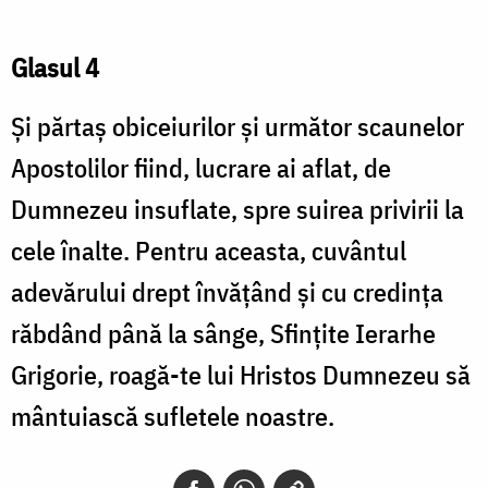
Glasul 4
Şi părtaş obiceiurilor şi următor scaunelor
Apostolilor fiind, lucrare ai aflat, de
Dumnezeu insuflate, spre suirea privirii la
cele înalte. Pentru aceasta, cuvântul
adevărului drept învăţând şi cu credinţa
răbdând până la sânge, Sfinţite Ierarhe
Grigorie, roagă-te lui Hristos Dumnezeu să
mântuiască sufletele noastre.