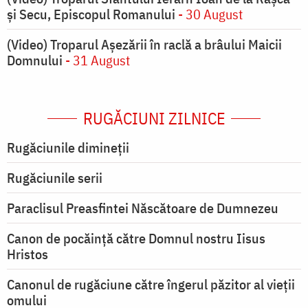
și Secu, Episcopul Romanului
- 30 August
(Video) Troparul Așezării în raclă a brâului Maicii
Domnului
- 31 August
RUGĂCIUNI ZILNICE
Rugăciunile dimineții
Rugăciunile serii
Paraclisul Preasfintei Născătoare de Dumnezeu
Canon de pocăință către Domnul nostru Iisus
Hristos
Canonul de rugăciune către îngerul păzitor al vieții
omului