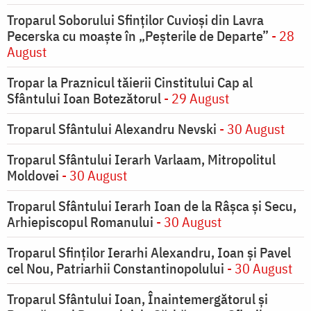
Troparul Soborului Sfinților Cuvioși din Lavra
Pecerska cu moaște în „Peșterile de Departe”
- 28
August
Tropar la Praznicul tăierii Cinstitului Cap al
Sfântului Ioan Botezătorul
- 29 August
Troparul Sfântului Alexandru Nevski
- 30 August
Troparul Sfântului Ierarh Varlaam, Mitropolitul
Moldovei
- 30 August
Troparul Sfântului Ierarh Ioan de la Râşca şi Secu,
Arhiepiscopul Romanului
- 30 August
Troparul Sfinţilor Ierarhi Alexandru, Ioan şi Pavel
cel Nou, Patriarhii Constantinopolului
- 30 August
Troparul Sfântului Ioan, Înaintemergătorul şi