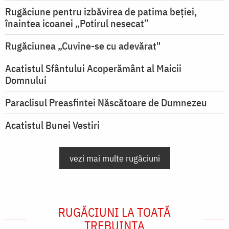
Rugăciune pentru izbăvirea de patima beției,
înaintea icoanei „Potirul nesecat”
Rugăciunea „Cuvine-se cu adevărat"
Acatistul Sfântului Acoperământ al Maicii
Domnului
Paraclisul Preasfintei Născătoare de Dumnezeu
Acatistul Bunei Vestiri
vezi mai multe rugăciuni
RUGĂCIUNI LA TOATĂ
TREBUINȚA