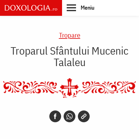
Skip
Meniu
to
main
Main
content
navigation
Tropare
Troparul Sfântului Mucenic
Talaleu