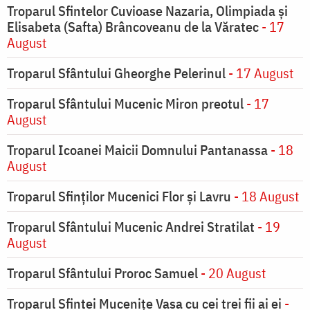
Troparul Sfintelor Cuvioase Nazaria, Olimpiada și
Elisabeta (Safta) Brâncoveanu de la Văratec
- 17
August
Troparul Sfântului Gheorghe Pelerinul
- 17 August
Troparul Sfântului Mucenic Miron preotul
- 17
August
Troparul Icoanei Maicii Domnului Pantanassa
- 18
August
Troparul Sfinţilor Mucenici Flor şi Lavru
- 18 August
Troparul Sfântului Mucenic Andrei Stratilat
- 19
August
Troparul Sfântului Proroc Samuel
- 20 August
Troparul Sfintei Muceniţe Vasa cu cei trei fii ai ei
-