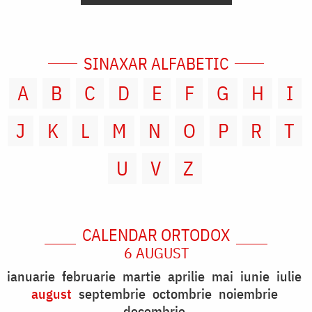
SINAXAR ALFABETIC
A
B
C
D
E
F
G
H
I
J
K
L
M
N
O
P
R
T
U
V
Z
CALENDAR ORTODOX
6 AUGUST
ianuarie
februarie
martie
aprilie
mai
iunie
iulie
august
septembrie
octombrie
noiembrie
decembrie