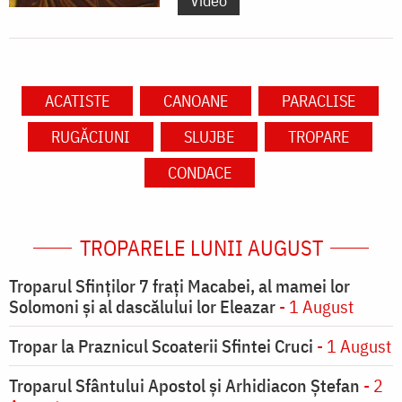
Video
ACATISTE
CANOANE
PARACLISE
RUGĂCIUNI
SLUJBE
TROPARE
CONDACE
TROPARELE LUNII AUGUST
Troparul Sfinţilor 7 fraţi Macabei, al mamei lor
Solomoni şi al dascălului lor Eleazar
- 1 August
Tropar la Praznicul Scoaterii Sfintei Cruci
- 1 August
Troparul Sfântului Apostol și Arhidiacon Ștefan
- 2