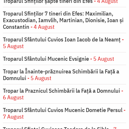
Troparul Sfinţilor şapte tineri din Efes
- 4 August
Troparul Sfinţilor 7 tineri din Efes: Maximilian,
Exacustodian, Iamvlih, Martinian, Dionisie, Ioan şi
Constantin
- 4 August
Troparul Sfântului Cuvios Ioan Iacob de la Neamț
-
5 August
Troparul Sfântului Mucenic Evsignie
- 5 August
Tropar la Înainte-prăznuirea Schimbării la Faţă a
Domnului
- 5 August
Tropar la Praznicul Schimbării la Faţă a Domnului
-
6 August
Troparul Sfântului Cuvios Mucenic Dometie Persul
-
7 August