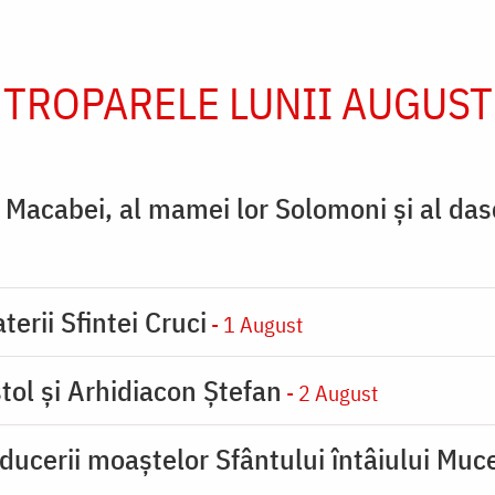
TROPARELE LUNII AUGUST
ţi Macabei, al mamei lor Solomoni şi al das
terii Sfintei Cruci
- 1 August
tol și Arhidiacon Ștefan
- 2 August
ducerii moaştelor Sfântului întâiului Muce