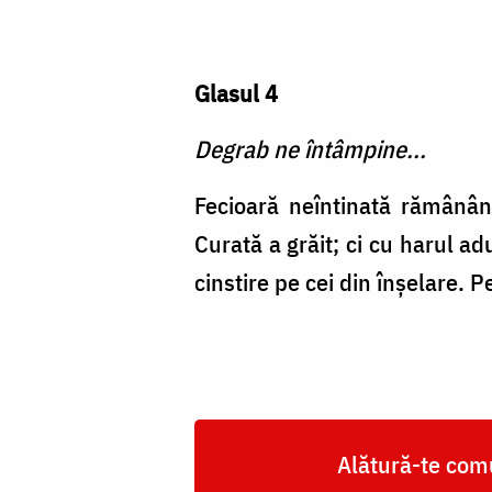
Glasul 4
Degrab ne întâmpine...
Fecioară neîntinată rămânân
Curată a grăit; ci cu harul a
cinstire pe cei din înşelare. 
Alătură-te comu