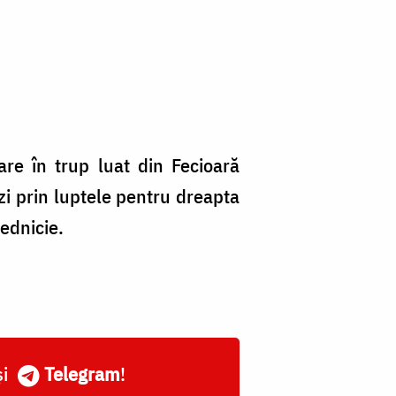
re în trup luat din Fecioară
zi prin luptele pentru dreapta
rednicie.
și
Telegram
!