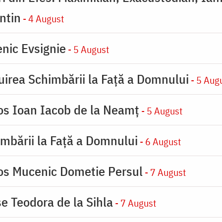
ntin
- 4 August
nic Evsignie
- 5 August
uirea Schimbării la Faţă a Domnului
- 5 Aug
ios Ioan Iacob de la Neamț
- 5 August
imbării la Faţă a Domnului
- 6 August
ios Mucenic Dometie Persul
- 7 August
se Teodora de la Sihla
- 7 August