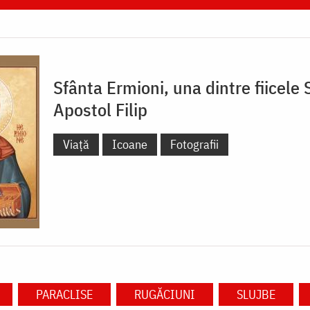
Sfânta Ermioni, una dintre fiicele 
Apostol Filip
Viață
Icoane
Fotografii
PARACLISE
RUGĂCIUNI
SLUJBE