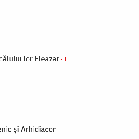
călului lor Eleazar
- 1
nic şi Arhidiacon