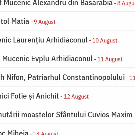
ot Mucenic Alexandru din Basarabia
- 8 Augu
tol Matia
- 9 August
enic Laurențiu Arhidiaconul
- 10 August
e Mucenic Evplu Arhidiaconul
- 11 August
rh Nifon, Patriarhul Constantinopolului
- 1
ici Fotie şi Anichit
- 12 August
utării moaştelor Sfântului Cuvios Maxim 
oc Miheia
- 14 August