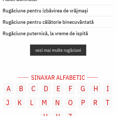
Rugăciune pentru izbăvirea de vrăjmași
Rugăciune pentru călătorie binecuvântată
Rugăciune puternică, la vreme de ispită
vezi mai multe rugăciuni
SINAXAR ALFABETIC
A
B
C
D
E
F
G
H
I
J
K
L
M
N
O
P
R
T