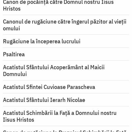
Canon de pocăință către Domnul nostru Iisus
Hristos
Canonul de rugăciune către îngerul păzitor al vieții
omului
Rugăciune la începerea lucrului
Psaltirea
Acatistul Sfântului Acoperământ al Maicii
Domnului
Acatistul Sfintei Cuvioase Parascheva
Acatistul Sfântului Ierarh Nicolae
Acatistul Schimbării la Faţă a Domnului nostru
Iisus Hristos