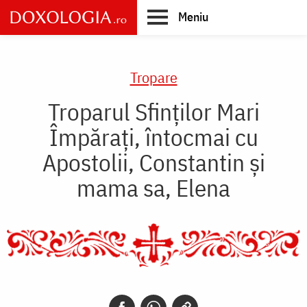
Skip
Meniu
to
main
Main
content
navigation
Tropare
Troparul Sfinţilor Mari
Împăraţi, întocmai cu
Apostolii, Constantin şi
mama sa, Elena