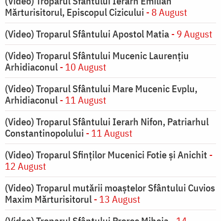
(Video) Troparul Sfântului Ierarh Emilian
Mărturisitorul, Episcopul Cizicului
- 8 August
(Video) Troparul Sfântului Apostol Matia
- 9 August
(Video) Troparul Sfântului Mucenic Laurențiu
Arhidiaconul
- 10 August
(Video) Troparul Sfântului Mare Mucenic Evplu,
Arhidiaconul
- 11 August
(Video) Troparul Sfântului Ierarh Nifon, Patriarhul
Constantinopolului
- 11 August
(Video) Troparul Sfinților Mucenici Fotie și Anichit
-
12 August
(Video) Troparul mutării moaștelor Sfântului Cuvios
Maxim Mărturisitorul
- 13 August
(Video) Troparul Sfântului Proroc Miheia
- 14