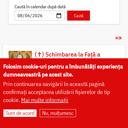
Caută în calendar după dată
(✝) Schimbarea la Față a
Domnului
Folosim cookie-uri pentru a îmbunătăți experiența
Dorind să se îndulcească neîncetat de acea slavă a
dumneavoastră pe acest site.
lui Hristos și de vederea sfinților proroci, Petru a
luat îndrăzneală și a zis: Doamne, bine este nouă
Prin continuarea navigării în această pagină
să...
confirmați acceptarea utilizării fișierelor de tip
cookie.
Mai multe informații
Acatist
Canon
Viață
Minuni
Icoane
Sunt de acord
Nu, mulțumesc
Sfinte moaște
Locuri de pelerinaj
Sfântul Munte Athos
Predici
Video
Fotografii