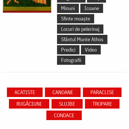
Minuni
Icoane
Sfinte moaște
Locuri de pelerinaj
Sfântul Munte Athos
Predici
Video
Fotografii
ACATISTE
CANOANE
PARACLISE
RUGĂCIUNI
SLUJBE
TROPARE
CONDACE