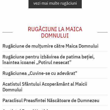
vezi mai multe rugăciuni
RUGĂCIUNI LA MAICA
DOMNULUI
Rugăciune de mulţumire către Maica Domnului
Rugăciune pentru izbăvirea de patima beției,
înaintea icoanei „Potirul nesecat”
Rugăciunea „Cuvine-se cu adevărat"
Acatistul Sfântului Acoperământ al Maicii
Domnului
Paraclisul Preasfintei Născătoare de Dumnezeu