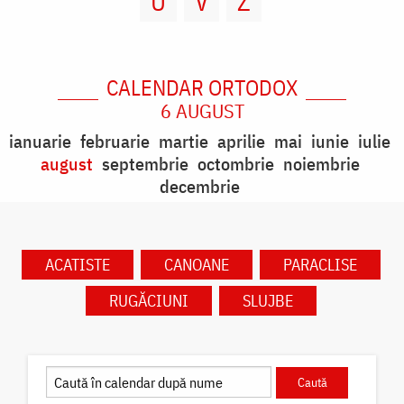
U
V
Z
CALENDAR ORTODOX
6 AUGUST
ianuarie
februarie
martie
aprilie
mai
iunie
iulie
august
septembrie
octombrie
noiembrie
decembrie
ACATISTE
CANOANE
PARACLISE
RUGĂCIUNI
SLUJBE