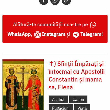
Alătură-te comunității noastre pe
WhatsApp
,
Instagram
și
Telegram
!
✝) Sfinții Împărați și
întocmai cu Apostolii
Constantin și mama
sa, Elena
Acatist
Canon
Rugăciuni
Viață