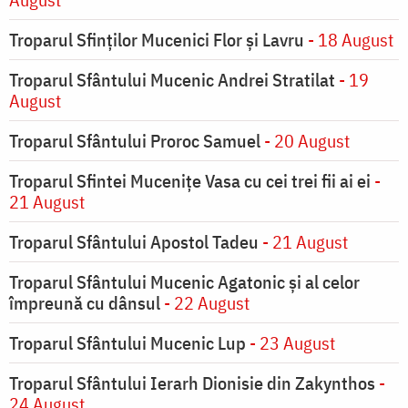
Troparul Sfinţilor Mucenici Flor şi Lavru
- 18 August
Troparul Sfântului Mucenic Andrei Stratilat
- 19
August
Troparul Sfântului Proroc Samuel
- 20 August
Troparul Sfintei Muceniţe Vasa cu cei trei fii ai ei
-
21 August
Troparul Sfântului Apostol Tadeu
- 21 August
Troparul Sfântului Mucenic Agatonic şi al celor
împreună cu dânsul
- 22 August
Troparul Sfântului Mucenic Lup
- 23 August
Troparul Sfântului Ierarh Dionisie din Zakynthos
-
24 August