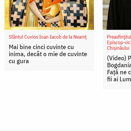
Sfântul Cuvios Ioan Iacob de la Neamț
Preasfințitu
Episcop-vic
Mai bine cinci cuvinte cu
Chișinăului
inima, decât o mie de cuvinte
(Video) 
cu gura
Bogdania
Față ne 
fii ai Lum