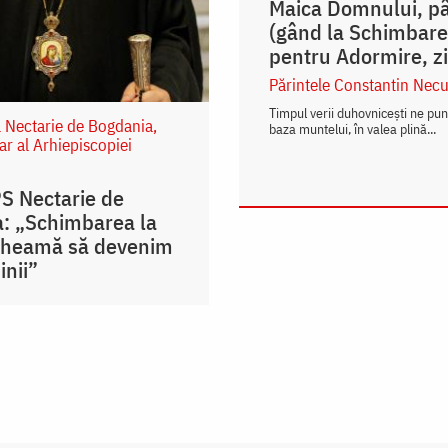
Maica Domnului, pâr
(gând la Schimbarea
pentru Adormire, zi
Părintele Constantin Necu
Timpul verii duhovnicești ne pu
l Nectarie de Bogdania,
baza muntelui, în valea plină...
ar al Arhiepiscopiei
PS Nectarie de
: „Schimbarea la
cheamă să devenim
inii”