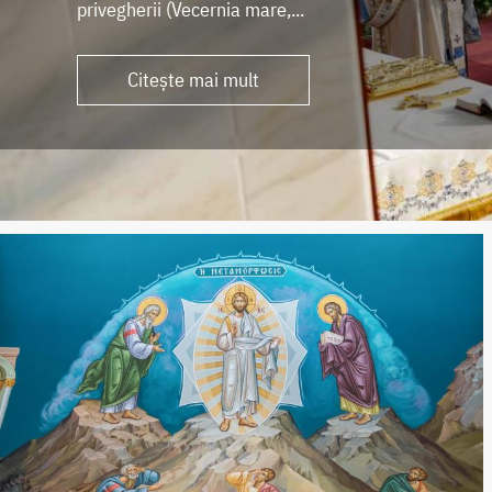
privegherii (Vecernia mare,...
Citește mai mult