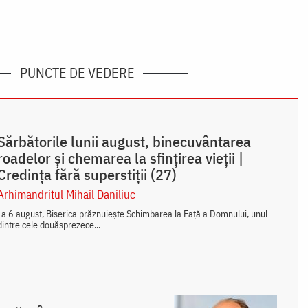
PUNCTE DE VEDERE
Sărbătorile lunii august, binecuvântarea
roadelor și chemarea la sfințirea vieții |
Credința fără superstiții (27)
Arhimandritul Mihail Daniliuc
La 6 august, Biserica prăznuiește Schimbarea la Față a Domnului, unul
dintre cele douăsprezece...