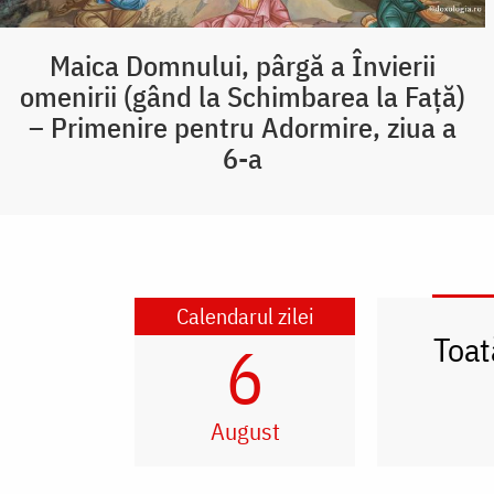
Maica Domnului, pârgă a Învierii
omenirii (gând la Schimbarea la Față)
– Primenire pentru Adormire, ziua a
6-a
Calendarul zilei
Toat
6
August