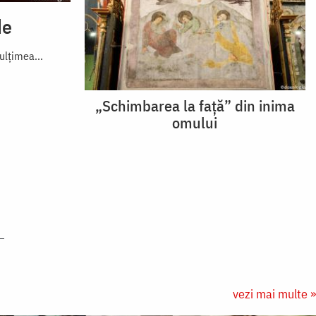
de
mulțimea...
„Schimbarea la față” din inima
omului
vezi mai multe »