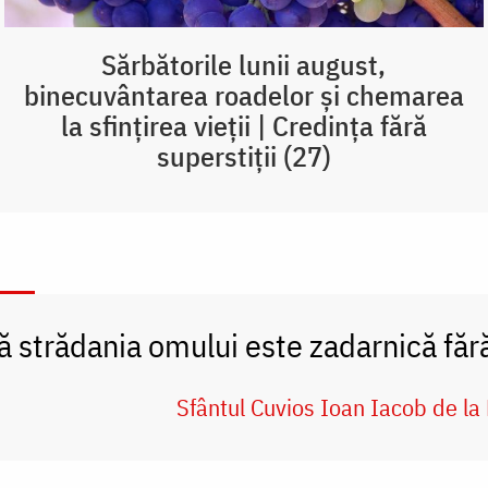
Sărbătorile lunii august,
binecuvântarea roadelor și chemarea
la sfințirea vieții | Credința fără
superstiții (27)
ă strădania omului este zadarnică făr
Sfântul Cuvios Ioan Iacob de l