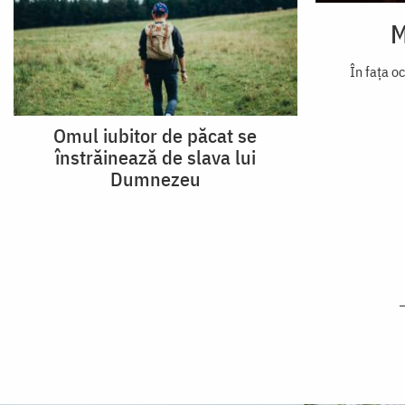
M
În fața oc
Omul iubitor de păcat se
înstrăinează de slava lui
Dumnezeu