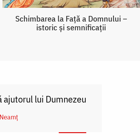
Schimbarea la Față a Domnului –
istoric și semnificații
ă ajutorul lui Dumnezeu
a Neamț