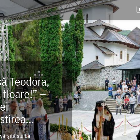
să Teodora,
floare!” –
ei
tirea...
vârșită slujba