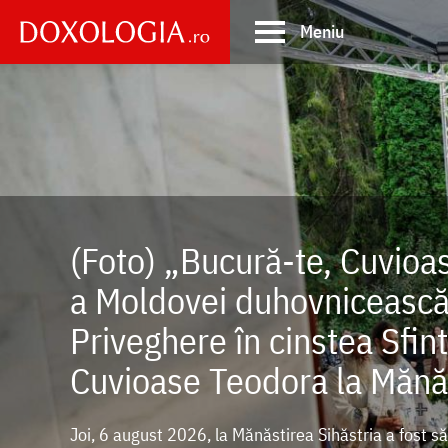
Skip
Meniu
to
main
Main
content
navigation
(Foto) „Bucură-te, Cuvioa
a Moldovei duhovnicească 
Priveghere în cinstea Sfint
Cuvioase Teodora la Mănăs
Joi, 6 august 2026, la Mănăstirea Sihăstria a fost să