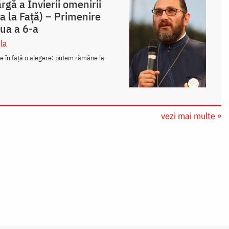
gă a Învierii omenirii
 la Față) – Primenire
ua a 6-a
la
ne în față o alegere: putem rămâne la
vezi mai multe »