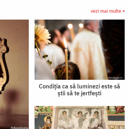
vezi mai multe »
Condiția ca să luminezi este să
știi să te jertfești