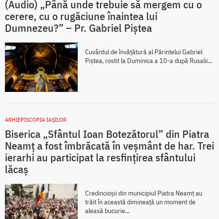
(Audio) „Până unde trebuie să mergem cu o
cerere, cu o rugăciune înaintea lui
Dumnezeu?” – Pr. Gabriel Piștea
Cuvântul de învățătură al Părintelui Gabriel
Piștea, rostit la Duminica a 10-a după Rusalii...
ARHIEPISCOPIA IAŞILOR
Biserica „Sfântul Ioan Botezătorul” din Piatra
Neamț a fost îmbrăcată în veșmânt de har. Trei
ierarhi au participat la resfințirea sfântului
lăcaș
Credincioșii din municipiul Piatra Neamț au
trăit în această dimineață un moment de
aleasă bucurie...