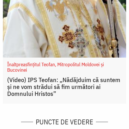
Înaltpreasfințitul Teofan, Mitropolitul Moldovei și
Bucovinei
(Video) IPS Teofan: „Nădăjduim că suntem
și ne vom strădui să fim următori ai
Domnului Hristos”
PUNCTE DE VEDERE