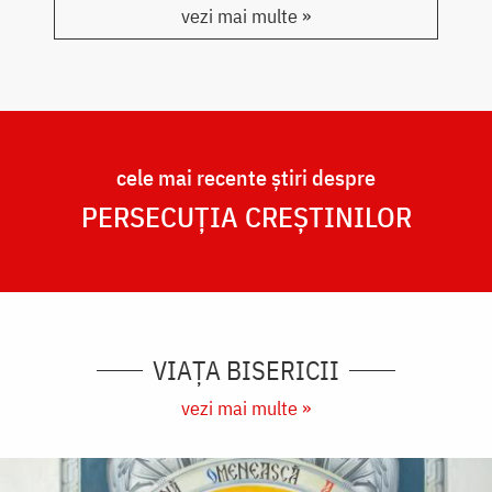
vezi mai multe »
cele mai recente știri despre
PERSECUȚIA CREȘTINILOR
VIAȚA BISERICII
vezi mai multe »