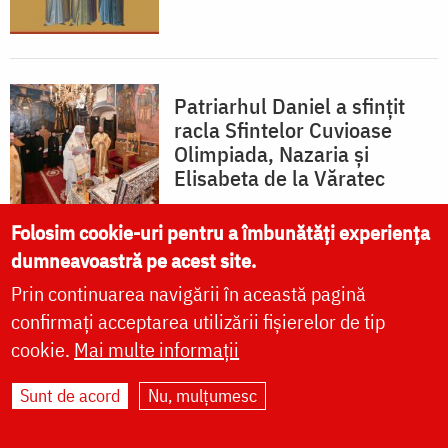
Patriarhul Daniel a sfințit
racla Sfintelor Cuvioase
Olimpiada, Nazaria și
Elisabeta de la Văratec
Folosim cookie-uri pentru a îmbunătăți experiența
dumneavoastră pe acest site.
Prin continuarea navigării în această pagină
Mihail Vrăjitoru
confirmați acceptarea utilizării fișierelor de tip
Hramul Mănăstirii Văratec și
proclamarea locală a
cookie.
Mai multe informații
canonizării Sfintelor
Cuvioase Olimpiada, Nazaria
Sunt de acord
Nu, mulțumesc
și Elisabeta, între 15 și 17
august