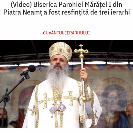
(Video) Biserica Parohiei Mărăței I din
Piatra Neamț a fost resfințită de trei ierarhi
CUVÂNTUL IERARHULUI