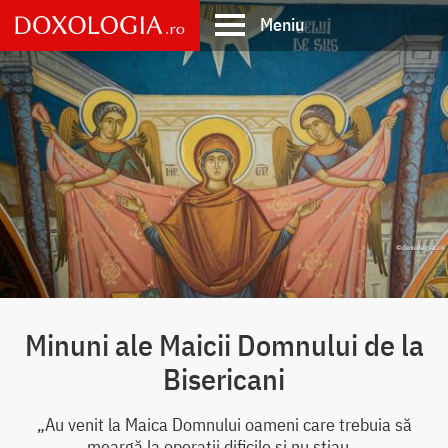
Skip
Meniu
to
main
Main
content
navigation
Minuni ale Maicii Domnului de la
Bisericani
„Au venit la Maica Domnului oameni care trebuia să
meargă la operații dificile și nu știau...