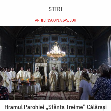
ȘTIRI
ARHIEPISCOPIA IAŞILOR
Hramul Parohiei „Sfânta Treime” Călărași