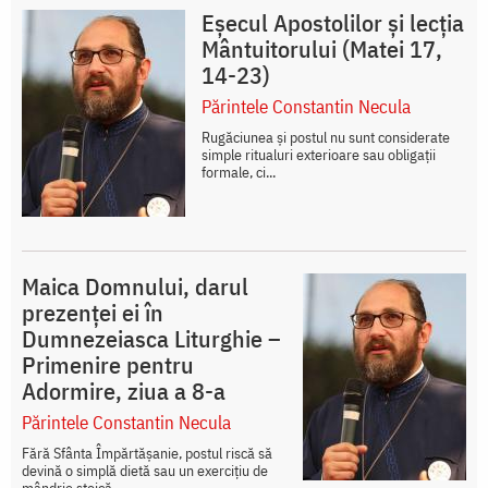
Eșecul Apostolilor și lecția
Mântuitorului (Matei 17,
14-23)
Părintele Constantin Necula
Rugăciunea și postul nu sunt considerate
simple ritualuri exterioare sau obligații
formale, ci...
Maica Domnului, darul
prezenței ei în
Dumnezeiasca Liturghie –
Primenire pentru
Adormire, ziua a 8-a
Părintele Constantin Necula
Fără Sfânta Împărtășanie, postul riscă să
devină o simplă dietă sau un exercițiu de