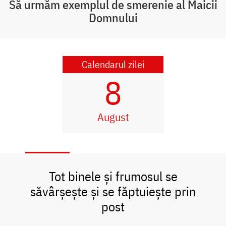
Să urmăm exemplul de smerenie al Maicii
Domnului
Calendarul zilei
8
August
Tot binele și frumosul se
săvârșește și se făptuiește prin
post