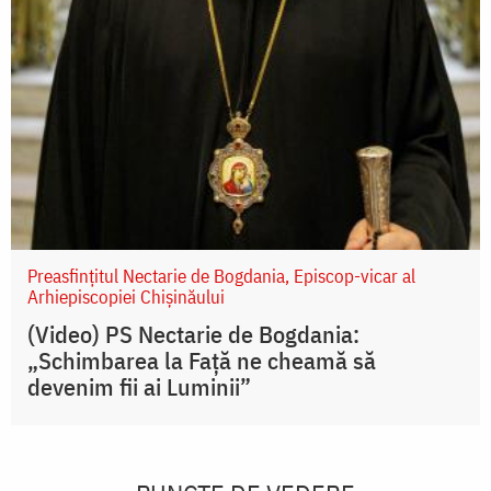
Preasfințitul Nectarie de Bogdania, Episcop-vicar al
Arhiepiscopiei Chișinăului
(Video) PS Nectarie de Bogdania:
„Schimbarea la Față ne cheamă să
devenim fii ai Luminii”