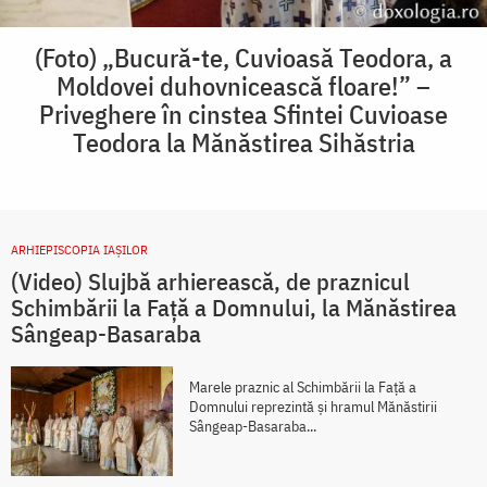
(Foto) „Bucură-te, Cuvioasă Teodora, a
Moldovei duhovnicească floare!” –
Priveghere în cinstea Sfintei Cuvioase
Teodora la Mănăstirea Sihăstria
ARHIEPISCOPIA IAŞILOR
(Video) Slujbă arhierească, de praznicul
Schimbării la Față a Domnului, la Mănăstirea
Sângeap-Basaraba
Marele praznic al Schimbării la Față a
Domnului reprezintă și hramul Mănăstirii
Sângeap-Basaraba...