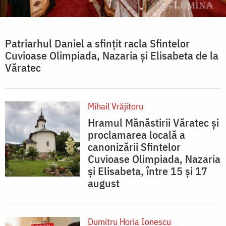
Patriarhul Daniel a sfințit racla Sfintelor
Cuvioase Olimpiada, Nazaria și Elisabeta de la
Văratec
Mihail Vrăjitoru
Hramul Mănăstirii Văratec și
proclamarea locală a
canonizării Sfintelor
Cuvioase Olimpiada, Nazaria
și Elisabeta, între 15 și 17
august
Dumitru Horia Ionescu