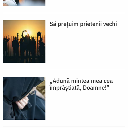
Să prețuim prietenii vechi
„Adună mintea mea cea
împrăștiată, Doamne!”