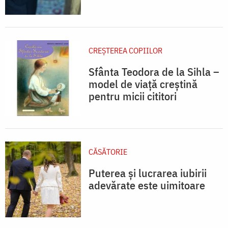
CREŞTEREA COPIILOR
Sfânta Teodora de la Sihla –
model de viaţă creştină
pentru micii cititori
CĂSĂTORIE
Puterea și lucrarea iubirii
adevărate este uimitoare