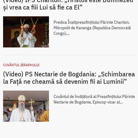
și vrea ca fiii Lui să fie ca El”
Predica Înaltpreasfințitului Părinte Chariton,
Mitropolit de Kananga (Republica Democrată
Congo),...
CUVÂNTUL IERARHULUI
(Video) PS Nectarie de Bogdania: „Schimbarea
la Față ne cheamă să devenim fii ai Luminii”
Cuvântul de învățătură al Preasfințitului Părinte
Nectarie de Bogdania, Episcop-vicar al...