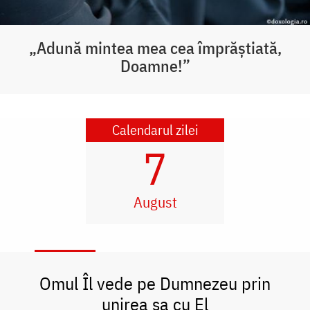
„Adună mintea mea cea împrăștiată,
Doamne!”
Calendarul zilei
7
August
Omul Îl vede pe Dumnezeu prin
unirea sa cu El