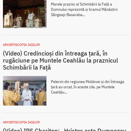
Marele praznic al Schimbării la Față a
Domnului reprezintă și hramul Mănăstirii
Sângeap-Basaraba...
ARHIEPISCOPIA IAŞILOR
(Video) Credincioși din întreaga țară, în
rugăciune pe Muntele Ceahlău la praznicul
Schimbării la Față
Pelerini din regiunea Moldovei și din întreaga
țară au urcat, în aceste zile, pe Muntele
Ceahlău...
ARHIEPISCOPIA IAŞILOR
(Video) IPS Chariton: „Hristos este Dumnezeu