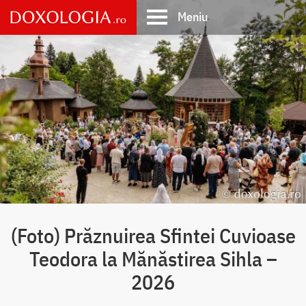
Skip
Meniu
to
main
Main
content
navigation
(Foto) Prăznuirea Sfintei Cuvioase
Teodora la Mănăstirea Sihla –
2026