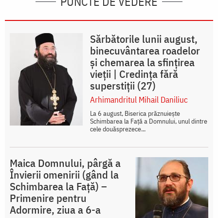
PUNCTE DE VEDERE
Sărbătorile lunii august,
binecuvântarea roadelor
și chemarea la sfințirea
vieții | Credința fără
superstiții (27)
Arhimandritul Mihail Daniliuc
La 6 august, Biserica prăznuiește
Schimbarea la Față a Domnului, unul dintre
cele douăsprezece...
Maica Domnului, pârgă a
Învierii omenirii (gând la
Schimbarea la Față) –
Primenire pentru
Adormire, ziua a 6-a