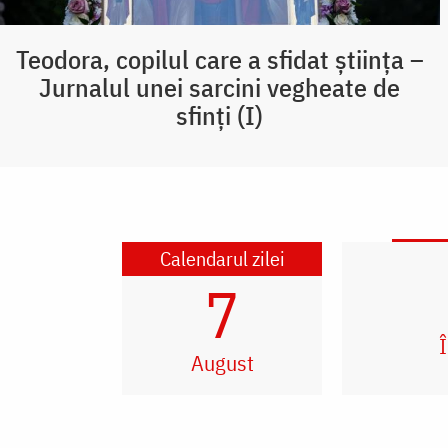
Teodora, copilul care a sfidat știința –
Jurnalul unei sarcini vegheate de
sfinți (I)
Calendarul zilei
7
Î
August