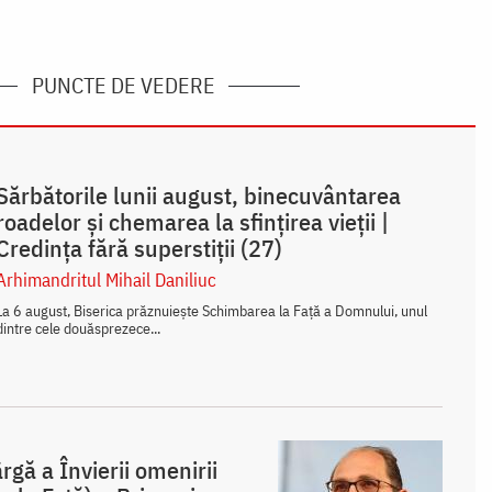
PUNCTE DE VEDERE
Sărbătorile lunii august, binecuvântarea
roadelor și chemarea la sfințirea vieții |
Credința fără superstiții (27)
Arhimandritul Mihail Daniliuc
La 6 august, Biserica prăznuiește Schimbarea la Față a Domnului, unul
dintre cele douăsprezece...
gă a Învierii omenirii