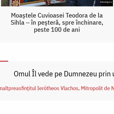
Moaștele Cuvioasei Teodora de la
Sihla ‒ în peșteră, spre închinare,
peste 100 de ani
Omul Îl vede pe Dumnezeu prin u
naltpreasfințitul Ierótheos Vlachos, Mitropolit de 