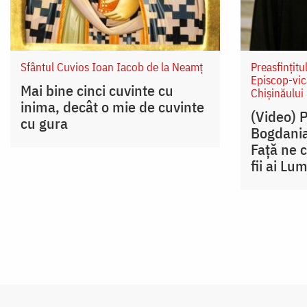
Sfântul Cuvios Ioan Iacob de la Neamț
Preasfințitu
Episcop-vic
Mai bine cinci cuvinte cu
Chișinăului
inima, decât o mie de cuvinte
(Video) 
cu gura
Bogdania
Față ne 
fii ai Lum