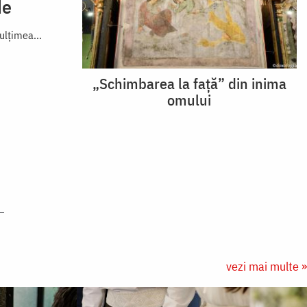
de
mulțimea...
„Schimbarea la față” din inima
omului
vezi mai multe »