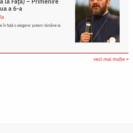
 la Față) – Primenire
ua a 6-a
la
ne în față o alegere: putem rămâne la
vezi mai multe »