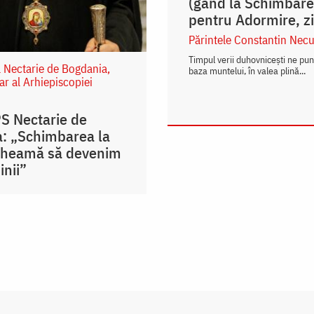
(gând la Schimbarea
pentru Adormire, zi
Părintele Constantin Necu
Timpul verii duhovnicești ne pu
l Nectarie de Bogdania,
baza muntelui, în valea plină...
ar al Arhiepiscopiei
PS Nectarie de
: „Schimbarea la
cheamă să devenim
inii”