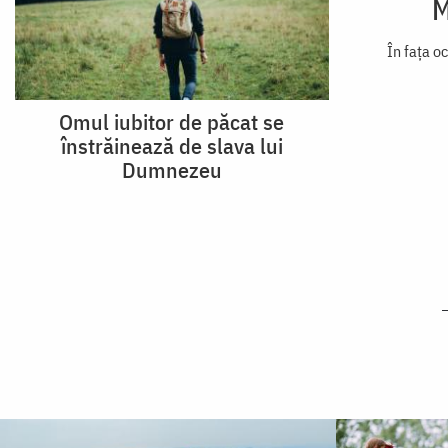
M
În fața oc
Omul iubitor de păcat se
înstrăinează de slava lui
Dumnezeu