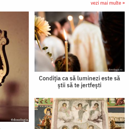
vezi mai multe »
Condiția ca să luminezi este să
știi să te jertfești