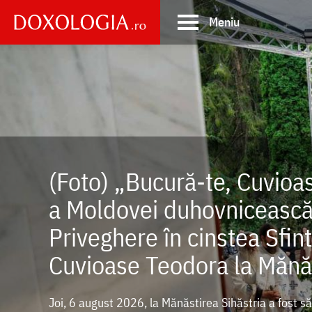
Skip
Meniu
to
main
Main
content
navigation
(Foto) „Bucură-te, Cuvioa
a Moldovei duhovnicească 
Priveghere în cinstea Sfint
Cuvioase Teodora la Mănăs
Joi, 6 august 2026, la Mănăstirea Sihăstria a fost să