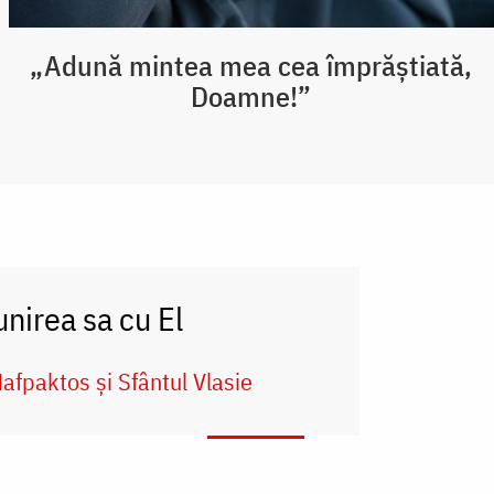
„Adună mintea mea cea împrăștiată,
Doamne!”
nirea sa cu El
Nafpaktos și Sfântul Vlasie