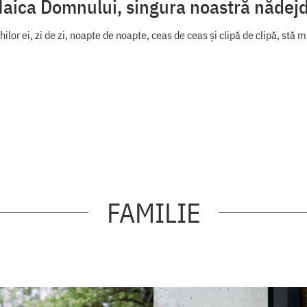
aica Domnului, singura noastră nădej
hilor ei, zi de zi, noapte de noapte, ceas de ceas și clipă de clipă, stă 
FAMILIE