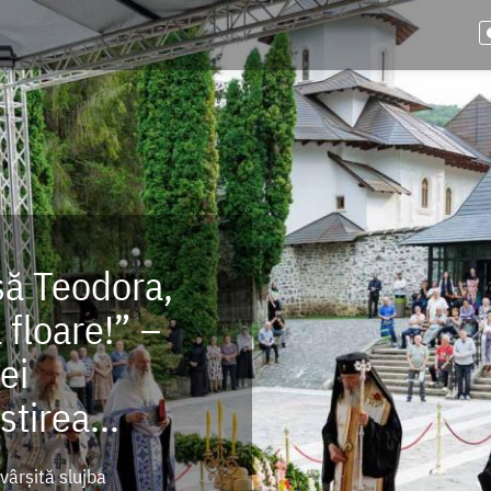
să Teodora,
floare!” –
ei
tirea...
vârșită slujba