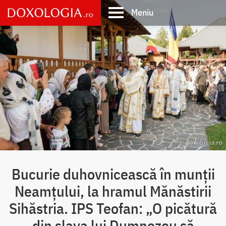
Skip
Meniu
to
main
Main
content
navigation
Bucurie duhovnicească în munții
Neamțului, la hramul Mănăstirii
Sihăstria. IPS Teofan: „O picătură
din slava lui Dumnezeu să