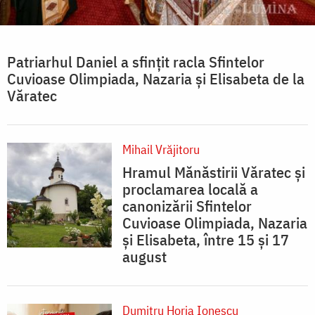
Patriarhul Daniel a sfințit racla Sfintelor
Cuvioase Olimpiada, Nazaria și Elisabeta de la
Văratec
Mihail Vrăjitoru
Hramul Mănăstirii Văratec și
proclamarea locală a
canonizării Sfintelor
Cuvioase Olimpiada, Nazaria
și Elisabeta, între 15 și 17
august
Dumitru Horia Ionescu