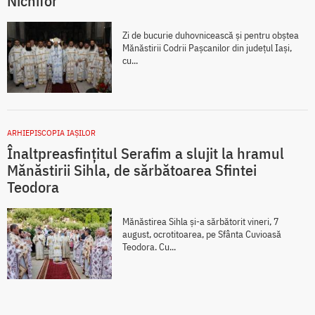
Nichifor
Zi de bucurie duhovnicească și pentru obștea
Mănăstirii Codrii Pașcanilor din județul Iași,
cu...
ARHIEPISCOPIA IAŞILOR
Înaltpreasfințitul Serafim a slujit la hramul
Mănăstirii Sihla, de sărbătoarea Sfintei
Teodora
Mănăstirea Sihla și-a sărbătorit vineri, 7
august, ocrotitoarea, pe Sfânta Cuvioasă
Teodora. Cu...