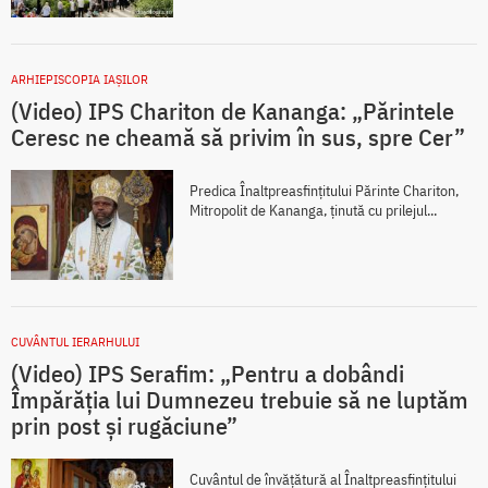
ARHIEPISCOPIA IAŞILOR
(Video) IPS Chariton de Kananga: „Părintele
Ceresc ne cheamă să privim în sus, spre Cer”
Predica Înaltpreasfințitului Părinte Chariton,
Mitropolit de Kananga, ținută cu prilejul...
CUVÂNTUL IERARHULUI
(Video) IPS Serafim: „Pentru a dobândi
Împărăția lui Dumnezeu trebuie să ne luptăm
prin post și rugăciune”
Cuvântul de învățătură al Înaltpreasfințitului