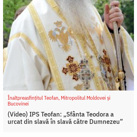
Înaltpreasfințitul Teofan, Mitropolitul Moldovei și
Bucovinei
(Video) IPS Teofan: „Sfânta Teodora a
urcat din slavă în slavă către Dumnezeu”