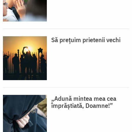
Să prețuim prietenii vechi
„Adună mintea mea cea
împrăștiată, Doamne!”