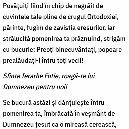
Povățuiți fiind în chip de negrăit de
cuvintele tale pline de crugul Ortodoxiei,
părinte, fugim de zavistia eresurilor, iar
strălucită pomenirea ta prăznuind, strigăm
cu bucurie: Preoți binecuvântați, popoare
prealăudați-l întru toți vecii!
Sfinte Ierarhe Fotie, roagă-te lui
Dumnezeu pentru noi!
Se bucură astăzi și dănțuiește întru
pomenirea ta, îmbrăcată în veșmânt de
Dumnezeu țesut ca o mireasă cerească,