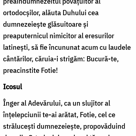
preaîndumnezeitul povățuitor al
ortodocșilor, alăuta Duhului cea
dumnezeiește glăsuitoare și
preaputernicul nimicitor al eresurilor
latinești, să fie încununat acum cu laudele
cântărilor, căruia-i strigăm: Bucură-te,
preacinstite Fotie!
Icosul
Înger al Adevărului, ca un slujitor al
înțelepciunii te-ai arătat, Fotie, cel ce
strălucești dumnezeiește, propovăduind