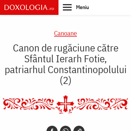
Skip
Meniu
to
main
Main
content
navigation
Canoane
Canon de rugăciune către
Sfântul Ierarh Fotie,
patriarhul Constantinopolului
(2)