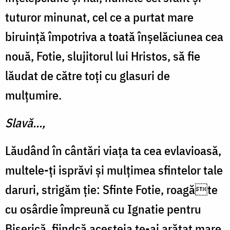
tuturor minunat, cel ce a purtat mare
biruință împotriva a toată înșelăciunea cea
nouă, Fotie, slujitorul lui Hristos, să fie
lăudat de către toți cu glasuri de
mulțumire.
Slavă...,
Lăudând în cântări viața ta cea evlavioasă,
multele-ți isprăvi și mulțimea sfintelor tale
daruri, strigăm ție: Sfinte Fotie, roagăte
cu osârdie împreună cu Ignatie pentru
Biserică, fiindcă acesteia te-ai arătat mare