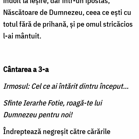
îndoit la ieșire, dar într-un ipostas,
Născătoare de Dumnezeu, ceea ce ești cu
totul fără de prihană, și pe omul stricăcios
l-ai mântuit.
Cântarea a 3-a
Irmosul: Cel ce ai întărit dintru început...
Sfinte Ierarhe Fotie, roagă-te lui
Dumnezeu pentru noi!
Îndreptează negreșit către cărările