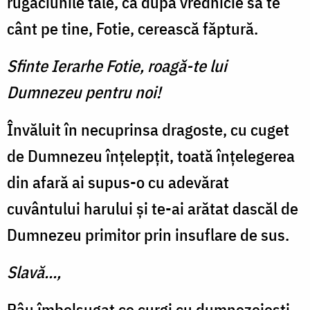
rugăciunile tale, ca după vrednicie să te
cânt pe tine, Fotie, cerească făptură.
Sfinte Ierarhe Fotie, roagă-te lui
Dumnezeu pentru noi!
Învăluit în necuprinsa dragoste, cu cuget
de Dumnezeu înțelepțit, toată înțelegerea
din afară ai supus-o cu adevărat
cuvântului harului și te-ai arătat dascăl de
Dumnezeu primitor prin insuflare de sus.
Slavă...,
Râu îmbelșugat ce curgi cu dumnezeiești