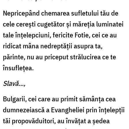
Nepricepând chemarea sufletului tău de
cele cerești cugetător și măreția luminatei
tale înțelepciuni, fericite Fotie, cei ce au
ridicat mâna nedreptății asupra ta,
părinte, nu au priceput strălucirea ce te
însuflețea.
Slavă...,
Bulgarii, cei care au primit sămânța cea
dumnezeiască a Evangheliei prin înțelepții
tăi propovăduitori, au învățat a ședea