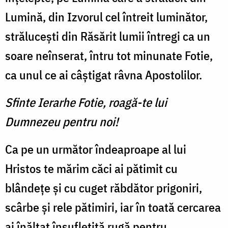
Lumină, din Izvorul cel întreit luminător,
strălucești din Răsărit lumii întregi ca un
soare neînserat, întru tot minunate Fotie,
ca unul ce ai câștigat râvna Apostolilor.
Sfinte Ierarhe Fotie, roagă-te lui
Dumnezeu pentru noi!
Ca pe un următor îndeaproape al lui
Hristos te mărim căci ai pătimit cu
blândețe și cu cuget răbdător prigoniri,
scârbe și rele pătimiri, iar în toată cercarea
ai înălțat însuflețită rugă pentru