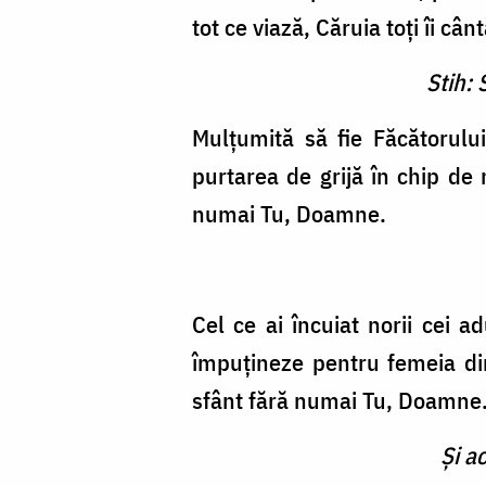
tot ce viază, Căruia toţi îi 
Stih: 
Mulţumită să fie Făcătorulu
purtarea de grijă în chip de 
numai Tu, Doamne.
Cel ce ai încuiat norii cei 
împuţineze pentru femeia din
sfânt fără numai Tu, Doamne
Şi a