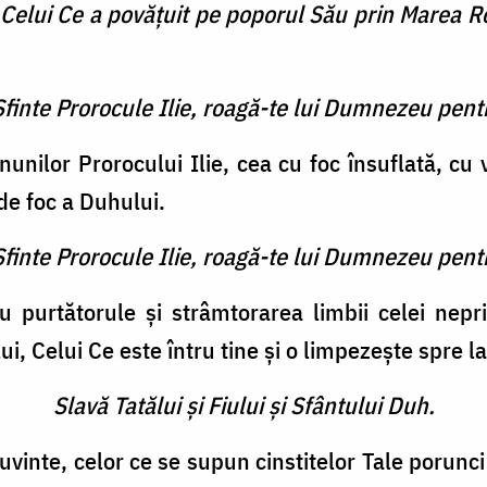
elui Ce a povăţuit pe poporul Său prin Marea Roş
Sfinte Prorocule Ilie, roagă-te lui Dumnezeu pent
nunilor Prorocului Ilie, cea cu foc însuflată, c
 de foc a Duhului.
Sfinte Prorocule Ilie, roagă-te lui Dumnezeu pent
 purtătorule şi strâmtorarea limbii celei nepr
, Celui Ce este întru tine şi o limpezeşte spre l
Slavă Tatălui şi Fiului şi Sfântului Duh.
uvinte, celor ce se supun cinstitelor Tale porunci ş