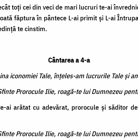
t toţi cei din veci de mari lucruri te-ai învrednic
tă făptura în pântece L-ai primit şi L-ai Întrupa
inţă te cinstim.
Cântarea a 4-a
a iconomiei Tale, înţeles-am lucrurile Tale şi a
Sfinte Prorocule Ilie, roagă-te lui Dumnezeu pent
te-ai arătat cu adevărat, prorocule şi săditor 
Sfinte Prorocule Ilie, roagă-te lui Dumnezeu pent