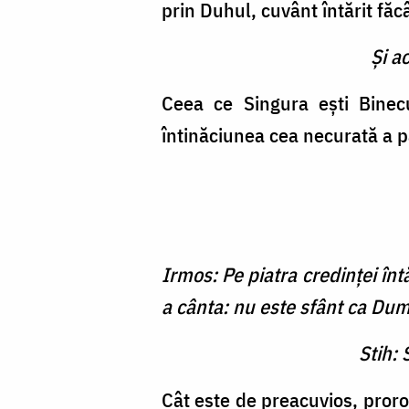
prin Duhul, cuvânt întărit făc
Şi a
Ceea ce Singura eşti Binec
întinăciunea cea necurată a p
Irmos: Pe piatra credinţei în
a cânta: nu este sfânt ca Du
Stih: 
Cât este de preacuvios, proro