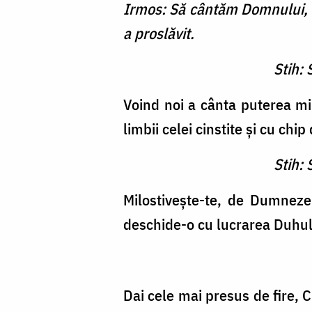
Irmos: Să cântăm Domnului, C
a proslăvit.
Stih: 
Voind noi a cânta puterea mi
limbii celei cinstite şi cu chip
Stih: 
Milostiveşte-te, de Dumnezeu
deschide-o cu lucrarea Duhului
Dai cele mai presus de fire, C