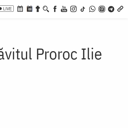
LIVE
08
vitul Proroc Ilie