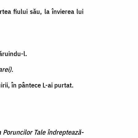
ea fiului său, la învierea lui
dăruindu-l.
rei).
ii, în pântece L-ai purtat.
a Poruncilor Tale îndreptează-