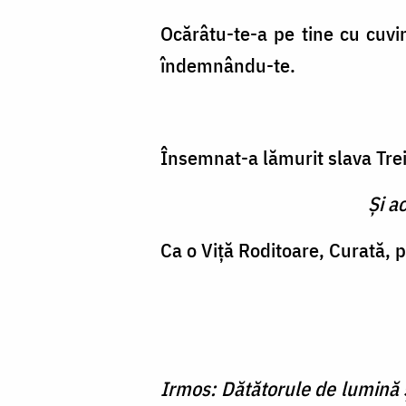
Ocărâtu-te-a pe tine cu cuvin
îndemnându-te.
Însemnat-a lămurit slava Treim
Şi a
Ca o Viţă Roditoare, Curată, p
Irmos: Dătătorule de lumină ş