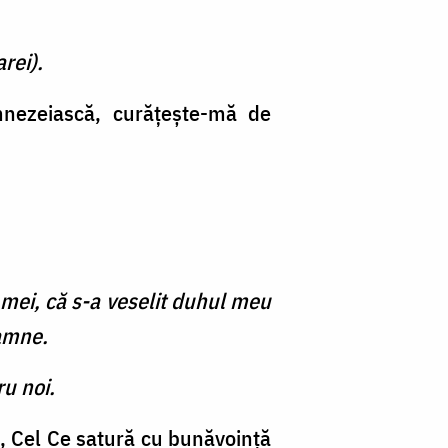
rei).
mnezeiască, curăţeşte-mă de
 mei, că s-a veselit duhul meu
oamne.
ru noi.
b, Cel Ce satură cu bunăvoinţă