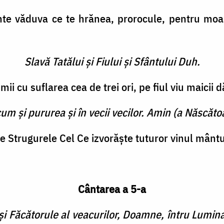
te văduva ce te hrănea, prorocule, pentru moart
Slavă Tatălui şi Fiului şi Sfântului Duh.
ii cu suflarea cea de trei ori, pe fiul viu maicii 
cum şi pururea şi în vecii vecilor. Amin (a Născătoa
e Strugurele Cel Ce izvorăşte tuturor vinul mântuir
Cântarea a 5-a
i Făcătorule al veacurilor, Doamne, întru Lumin