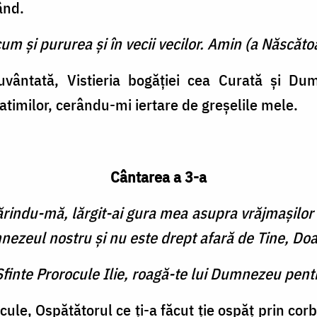
ând.
cum şi pururea şi în vecii vecilor. Amin (a Născătoa
uvântată, Vistieria bogăţiei cea Curată şi Du
atimilor, cerându-mi iertare de greşelile mele.
Cântarea a 3-a
tărindu-mă, lărgit-ai gura mea asupra vrăjmaşilor
mnezeul nostru şi nu este drept afară de Tine, D
Sfinte Prorocule Ilie, roagă-te lui Dumnezeu pent
cule, Ospătătorul ce ţi-a făcut ţie ospăţ prin cor