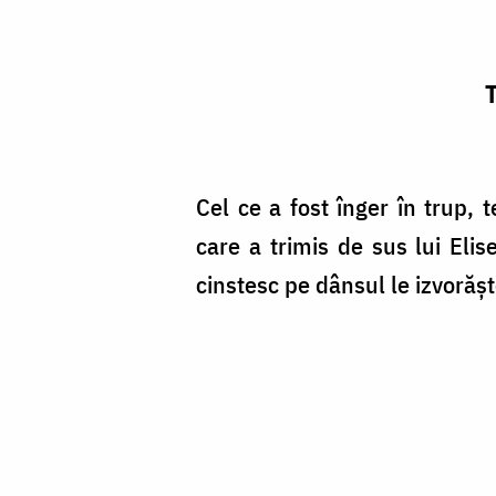
T
Cel ce a fost înger în trup, t
care a trimis de sus lui Elis
cinstesc pe dânsul le izvorăş