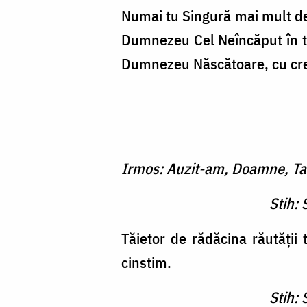
Numai tu Singură mai mult decâ
Dumnezeu Cel Neîncăput în toa
Dumnezeu Născătoare, cu cred
Irmos: Auzit-am, Doamne, Tain
Stih: 
Tăietor de rădăcina răutăţii 
cinstim.
Stih: 