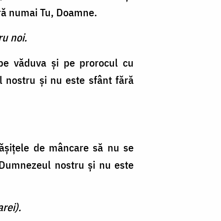
fără numai Tu, Doamne.
ru noi.
 pe văduva şi pe prorocul cu
l nostru şi nu este sfânt fără
ămăşiţele de mâncare să nu se
i Dumnezeul nostru şi nu este
rei).