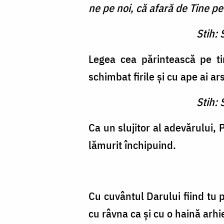
ne pe noi, că afară de Tine 
Stih: 
Legea cea părintească pe ti
schimbat firile şi cu ape ai ar
Stih: 
Ca un slujitor al adevărului, 
lămurit închipuind.
Cu cuvântul Darului fiind tu p
cu râvna ca şi cu o haină arhi