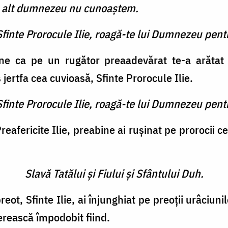
pe alt dumnezeu nu cunoaştem.
Sfinte Prorocule Ilie, roagă-te lui Dumnezeu pent
ne ca pe un rugător preaadevărat te-a arătat 
s jertfa cea cuvioasă, Sfinte Prorocule Ilie.
Sfinte Prorocule Ilie, roagă-te lui Dumnezeu pent
Preafericite Ilie, preabine ai ruşinat pe prorocii c
Slavă Tatălui şi Fiului şi Sfântului Duh.
reot, Sfinte Ilie, ai înjunghiat pe preoţii urâciuni
erească împodobit fiind.