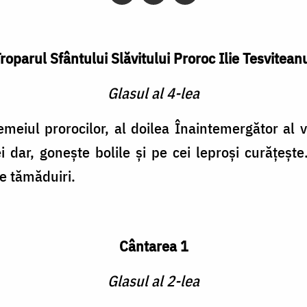
roparul Sfântului Slăvitului Proroc Ilie Tesvitean
Glasul al 4-lea
emeiul prorocilor, al doilea Înaintemergător al ven
ei dar, goneşte bolile şi pe cei leproşi curăţeşte
te tămăduiri.
Cântarea 1
Glasul al 2-lea