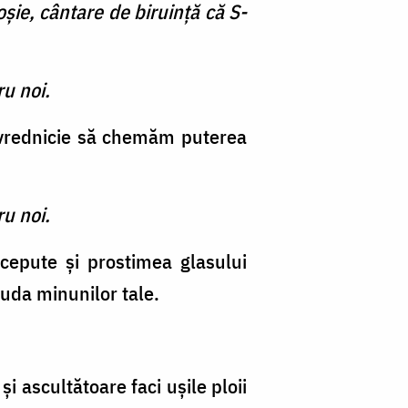
ie, cântare de biruinţă că S-
ru noi.
u vrednicie să chemăm puterea
ru noi.
icepute şi prostimea glasului
auda minunilor tale.
i ascultătoare faci uşile ploii