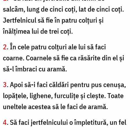
salcâm, lung de cinci coţi, lat de cinci coţi.
Jertfelnicul să fie în patru colţuri şi
înălţimea lui de trei coţi.
2
. În cele patru colţuri ale lui să faci
coarne. Coarnele să fie ca răsărite din el şi
să-l îmbraci cu aramă.
3
. Apoi să-i faci căldări pentru pus cenuşa,
lopăţele, lighene, furculiţe şi cleşte. Toate
uneltele acestea să le faci de aramă.
4
. Să faci jertfelnicului o împletitură, un fel