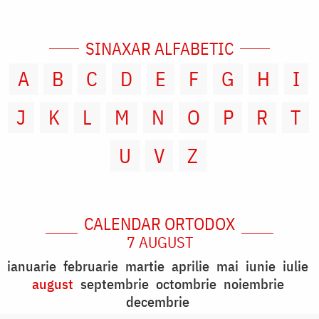
SINAXAR ALFABETIC
A
B
C
D
E
F
G
H
I
J
K
L
M
N
O
P
R
T
U
V
Z
CALENDAR ORTODOX
7 AUGUST
ianuarie
februarie
martie
aprilie
mai
iunie
iulie
august
septembrie
octombrie
noiembrie
decembrie