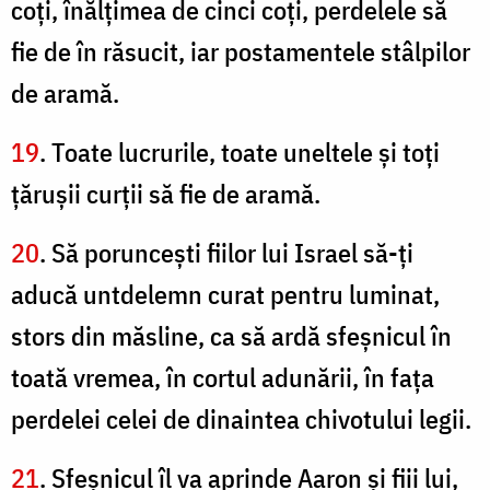
coţi, înălţimea de cinci coţi, perdelele să
fie de în răsucit, iar postamentele stâlpilor
de aramă.
19
. Toate lucrurile, toate uneltele şi toţi
ţăruşii curţii să fie de aramă.
20
. Să porunceşti fiilor lui Israel să-ţi
aducă untdelemn curat pentru luminat,
stors din măsline, ca să ardă sfeşnicul în
toată vremea, în cortul adunării, în faţa
perdelei celei de dinaintea chivotului legii.
21
. Sfeşnicul îl va aprinde Aaron şi fiii lui,