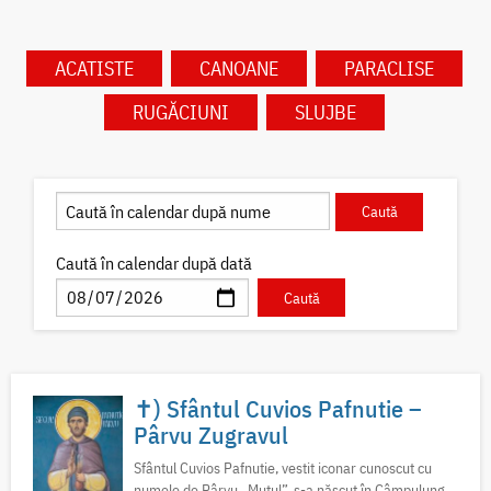
ACATISTE
CANOANE
PARACLISE
RUGĂCIUNI
SLUJBE
Caută în calendar după dată
✝) Sfântul Cuvios Pafnutie –
Pârvu Zugravul
Sfântul Cuvios Pafnutie, vestit iconar cunoscut cu
numele de Pârvu „Mutul”, s-a născut în Câmpulung