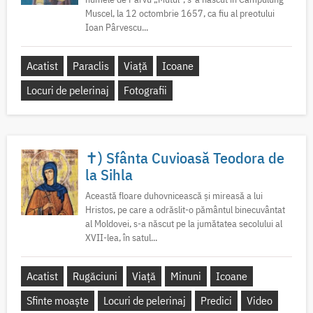
Muscel, la 12 octombrie 1657, ca fiu al preotului
Ioan Pârvescu...
Acatist
Paraclis
Viață
Icoane
Locuri de pelerinaj
Fotografii
✝) Sfânta Cuvioasă Teodora de
la Sihla
Această floare duhovnicească și mireasă a lui
Hristos, pe care a odrăslit-o pământul binecuvântat
al Moldovei, s-a născut pe la jumătatea secolului al
XVII-lea, în satul...
Acatist
Rugăciuni
Viață
Minuni
Icoane
Sfinte moaște
Locuri de pelerinaj
Predici
Video