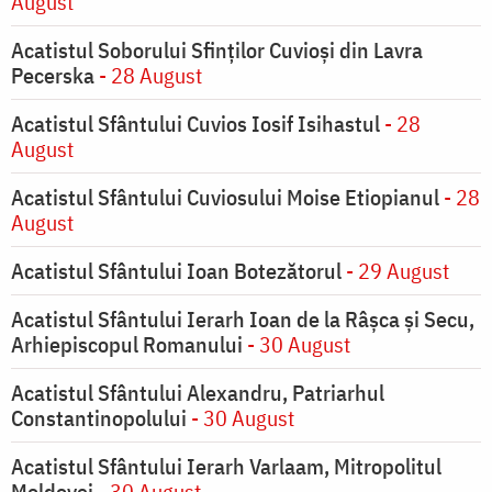
August
Acatistul Soborului Sfinților Cuvioși din Lavra
Pecerska
- 28 August
Acatistul Sfântului Cuvios Iosif Isihastul
- 28
August
Acatistul Sfântului Cuviosului Moise Etiopianul
- 28
August
Acatistul Sfântului Ioan Botezătorul
- 29 August
Acatistul Sfântului Ierarh Ioan de la Râşca şi Secu,
Arhiepiscopul Romanului
- 30 August
Acatistul Sfântului Alexandru, Patriarhul
Constantinopolului
- 30 August
Acatistul Sfântului Ierarh Varlaam, Mitropolitul
Moldovei
- 30 August