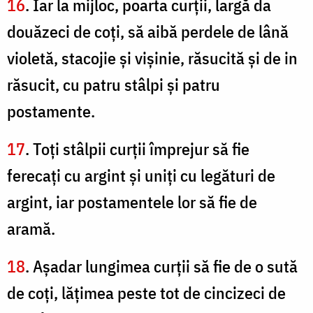
16
. Iar la mijloc, poarta curţii, largă da
douăzeci de coţi, să aibă perdele de lână
violetă, stacojie şi vişinie, răsucită şi de in
răsucit, cu patru stâlpi şi patru
postamente.
17
. Toţi stâlpii curţii împrejur să fie
ferecaţi cu argint şi uniţi cu legături de
argint, iar postamentele lor să fie de
aramă.
18
. Aşadar lungimea curţii să fie de o sută
de coţi, lăţimea peste tot de cincizeci de