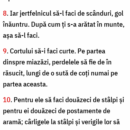
8
. Iar jertfelnicul să-l faci de scânduri, gol
înăuntru. După cum ţi s-a arătat în munte,
aşa să-l faci.
9
. Cortului să-i faci curte. Pe partea
dinspre miazăzi, perdelele să fie de în
răsucit, lungi de o sută de coți numai pe
partea aceasta.
10
. Pentru ele să faci douăzeci de stâlpi şi
pentru ei douăzeci de postamente de
aramă; cârligele la stâlpi şi verigile lor să