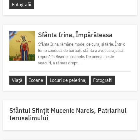
Fotografii
Sfânta Irina, Împărăteasa
Sfânta Irina rămâne model de curaj și tărie. Într-o
lume condusă de bărbați, sfânta a avut curajul să
repună în Biserici icoanele. De aceea, peste
veacuri, a rămas drept...
Viață
Icoane
Locuri de pelerinaj
Fotografii
Sfântul Sfinţit Mucenic Narcis, Patriarhul
Ierusalimului