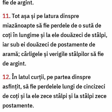
fie de argint.
11
. Tot aşa şi pe latura dinspre
miazănoapte să fie perdele de o sută de
coţi în lungime şi la ele douăzeci de stâlpi,
iar sub ei douăzeci de postamente de
aramă; cârligele şi verigile stâlpilor să fie
de argint.
12
. În latul curţii, pe partea dinspre
asfinţit, să fie perdelele lungi de cincizeci
de coţi şi la ele zece stâlpi şi la stâlpi zece
postamente.