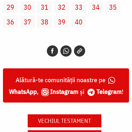
29
30
31
32
33
34
35
36
37
38
39
40
Alătură-te comunității noastre pe
WhatsApp
,
Instagram
și
Telegram
!
VECHIUL TESTAMENT