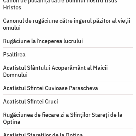
Canon de pocăință către Domnul nostru Iisus
Hristos
Canonul de rugăciune către îngerul păzitor al vieții
omului
Rugăciune la începerea lucrului
Psaltirea
Acatistul Sfântului Acoperământ al Maicii
Domnului
Acatistul Sfintei Cuvioase Parascheva
Acatistul Sfintei Cruci
Rugăciunea de fiecare zi a Sfinților Stareți de la
Optina
Acatistul Stareţilor de la Optina