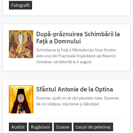
Fotografii
După-prăznuirea Schimbării la
Față a Domnului
Schimbarea la Față a Mântuitorului Iisus Hristos
este unul din Praznicele împărătești ale Bisericii
Ortodoxe, sărbătorită la 6 august.
Sfântul Antonie de la Optina
Doamne, ajută-mi să văd păcatele mele; Doamne,
dă-mi răbdare, mărinimie şi blândeţe!
Acatist
Rugăciuni
Icoane
Locuri de pelerinaj