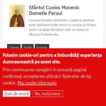
Sfântul Cuvios Mucenic
Dometie Persul
Cuviosul Dometie intrând într-o peșteră, petrecea
acolo săvârșind multe minuni cu numele lui Hristos,
pentru că dădea tămăduiri celor ce veneau la
dânsul și îi aducea de...
Canon
Viață
Icoane
Folosim cookie-uri pentru a îmbunătăți experiența
dumneavoastră pe acest site.
Prin continuarea navigării în această pagină
Sfântul Cuvios Nicanor
confirmați acceptarea utilizării fișierelor de tip
Sfântul Cuvios Nicanor s-a născut în anul 1491, în
cookie.
Mai multe informații
Tesalonic. Părinții săi, Ioan și Maria, doi credincioși
înstăriți, au întâmpinat mari greutăți în a dobândi
prunci....
Sunt de acord
Nu, mulțumesc
Viață
Icoane