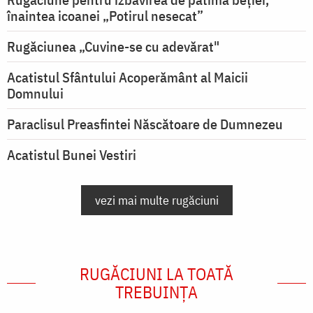
înaintea icoanei „Potirul nesecat”
Rugăciunea „Cuvine-se cu adevărat"
Acatistul Sfântului Acoperământ al Maicii
Domnului
Paraclisul Preasfintei Născătoare de Dumnezeu
Acatistul Bunei Vestiri
vezi mai multe rugăciuni
RUGĂCIUNI LA TOATĂ
TREBUINȚA