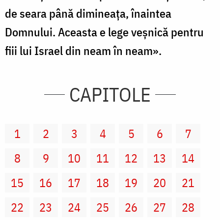
de seara până dimineaţa, înaintea
Domnului. Aceasta e lege veşnică pentru
fiii lui Israel din neam în neam».
CAPITOLE
1
2
3
4
5
6
7
8
9
10
11
12
13
14
15
16
17
18
19
20
21
22
23
24
25
26
27
28