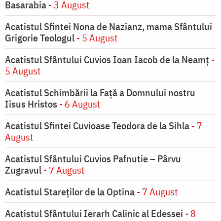
Basarabia
- 3 August
Acatistul Sfintei Nona de Nazianz, mama Sfântului
Grigorie Teologul
- 5 August
Acatistul Sfântului Cuvios Ioan Iacob de la Neamț
-
5 August
Acatistul Schimbării la Faţă a Domnului nostru
Iisus Hristos
- 6 August
Acatistul Sfintei Cuvioase Teodora de la Sihla
- 7
August
Acatistul Sfântului Cuvios Pafnutie – Pârvu
Zugravul
- 7 August
Acatistul Stareţilor de la Optina
- 7 August
Acatistul Sfântului Ierarh Calinic al Edessei
- 8