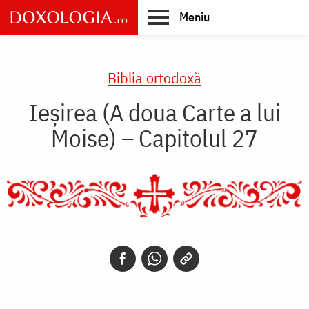
Skip
Meniu
to
main
Main
content
navigation
Biblia ortodoxă
Ieșirea (A doua Carte a lui
Moise) – Capitolul 27