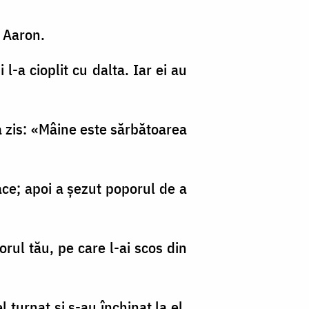
a Aaron.
i l-a cioplit cu dalta. Iar ei au
i a zis: «Mâine este sărbătoarea
pace; apoi a şezut poporul de a
rul tău, pe care l-ai scos din
 turnat şi s-au închinat la el,