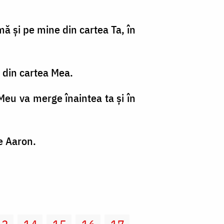
mă şi pe mine din cartea Ta, în
e din cartea Mea.
 Meu va merge înaintea ta şi în
se Aaron.