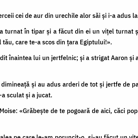
rceii cei de aur din urechile alor săi şi i-a adus l
a turnat în tipar şi a făcut din ei un viţel turnat ş
 tău, care te-a scos din ţara Egiptului!».
it înaintea lui un jertfelnic; şi a strigat Aaron ş
e dimineaţă şi au adus arderi de tot şi jertfe de 
a sculat şi a jucat.
Moise: «Grăbeşte de te pogoară de aici, căci popo
lea pe care le-am poruncit-o, şi-au făcut un viţel