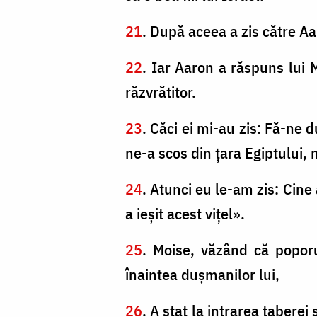
21
. După aceea a zis către Aa
22
. Iar Aaron a răspuns lui
răzvrătitor.
23
. Căci ei mi-au zis: Fă-ne
ne-a scos din ţara Egiptului, 
24
. Atunci eu le-am zis: Cine 
a ieşit acest viţel».
25
. Moise, văzând că poporu
înaintea duşmanilor lui,
26
. A stat la intrarea taberei