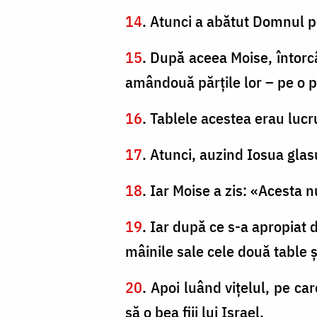
14
. Atunci a abătut Domnul p
15
. După aceea Moise, întorc
amândouă părţile lor – pe o pa
16
. Tablele acestea erau luc
17
. Atunci, auzind Iosua glas
18
. Iar Moise a zis: «Acesta n
19
. Iar după ce s-a apropiat d
mâinile sale cele două table 
20
. Apoi luând viţelul, pe car
să o bea fiii lui Israel.