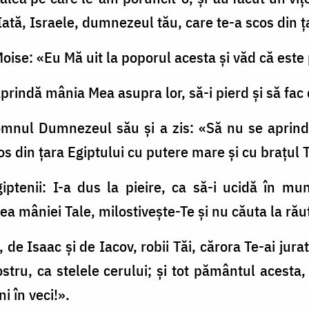
Iată, Israele, dumnezeul tău, care te-a scos din ţ
Moise: «Eu Mă uit la poporul acesta şi văd că este
prindă mânia Mea asupra lor, să-i pierd şi să fac
Domnul Dumnezeul său şi a zis: «Să nu se apri
os din ţara Egiptului cu putere mare şi cu braţul T
ptenii: I-a dus la pieire, ca să-i ucidă în mun
ea mâniei Tale, milostiveşte-Te şi nu căuta la ră
de Isaac şi de Iacov, robii Tăi, cărora Te-ai jurat
stru, ca stelele cerului; şi tot pământul acesta, 
i în veci!».