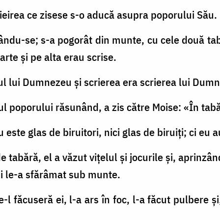
ieirea ce zisese s-o aducă asupra poporului Său.
ându-se; s-a pogorât din munte, cu cele două tabl
rte şi pe alta erau scrise.
rul lui Dumnezeu şi scrierea era scrierea lui Dum
ul poporului răsunând, a zis către Moise: «În tabă
u este glas de biruitori, nici glas de biruiţi; ci eu
e tabără, el a văzut viţelul şi jocurile şi, aprinz
şi le-a sfărâmat sub munte.
e-l făcuseră ei, l-a ars în foc, l-a făcut pulbere 