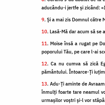
aducându-i jertfe şi zicând: «
9
. Şi a mai zis Domnul către 
10
. Lasă-Mă dar acum să se a
11
. Moise însă a rugat pe 
poporului Tău, pe care l-ai sc
12
. Ca nu cumva să zică Egi
pământului. Întoarce-Ţi iuţim
13
. Adu-Ți aminte de Avraam, 
înmulţi foarte tare neamul vo
urmaşilor voştri şi-l vor stăpân