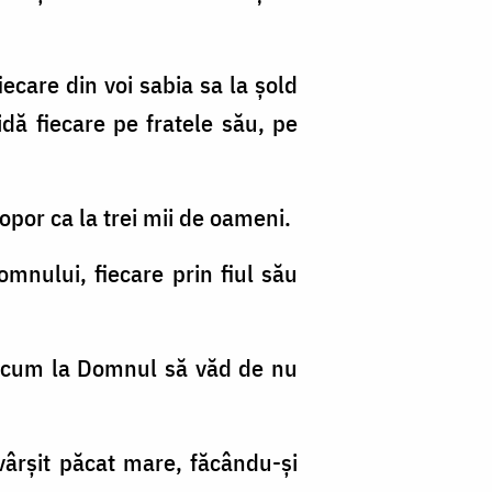
iecare din voi sabia sa la şold
idă fiecare pe fratele său, pe
popor ca la trei mii de oameni.
Domnului, fiecare prin fiul său
i acum la Domnul să văd de nu
vârşit păcat mare, făcându-şi