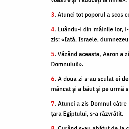
3
. Atunci tot poporul a scos ce
4
. Luându-i din mâinile lor, i-
zis: «Iată, Israele, dumnezeul
5
. Văzând aceasta, Aaron a zid
Domnului!».
6
. A doua zi s-au sculat ei d
mâncat şi a băut şi pe urmă s-
7
. Atunci a zis Domnul către 
ţara Egiptului, s-a răzvrătit.
8
. Curând s-au abătut de la ca