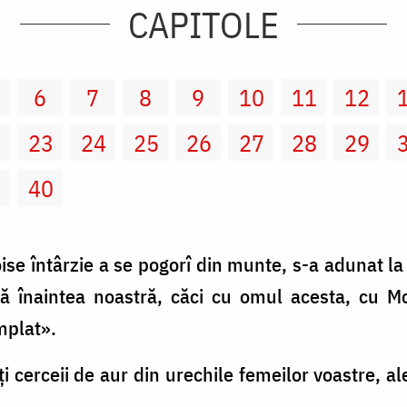
CAPITOLE
6
7
8
9
10
11
12
2
23
24
25
26
27
28
29
9
40
se întârzie a se pogorî din munte, s-a adunat la A
 înaintea noastră, căci cu omul acesta, cu Mo
mplat».
i cerceii de aur din urechile femeilor voastre, ale 