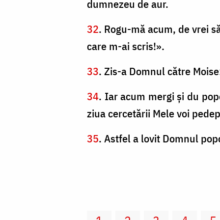
dumnezeu de aur.
32
. Rogu-mă acum, de vrei să l
care m-ai scris!».
33
. Zis-a Domnul către Moise:
34
. Iar acum mergi şi du popo
ziua cercetării Mele voi pedep
35
. Astfel a lovit Domnul popo