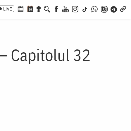
LIVE
08
 – Capitolul 32