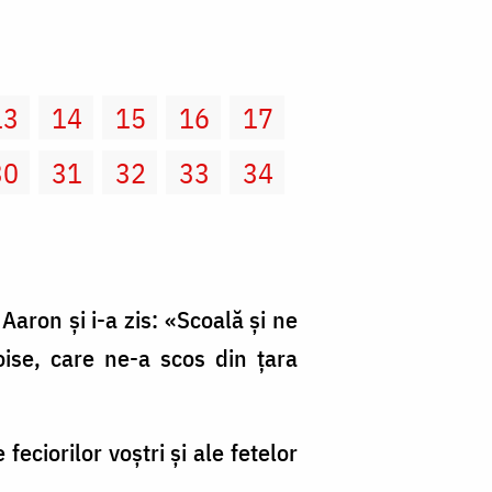
13
14
15
16
17
30
31
32
33
34
aron şi i-a zis: «Scoală şi ne
ise, care ne-a scos din ţara
feciorilor voştri şi ale fetelor