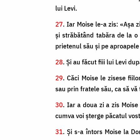
lui Levi.
27
. Iar Moise le-a zis: «Aşa 
şi străbătând tabăra de la o 
prietenul său şi pe aproapele
28
. Şi au făcut fiii lui Levi 
29
. Căci Moise le zisese fiil
sau prin fratele său, ca să vă
30
. Iar a doua zi a zis Mois
cumva voi şterge păcatul vos
31
. Şi s-a întors Moise la D