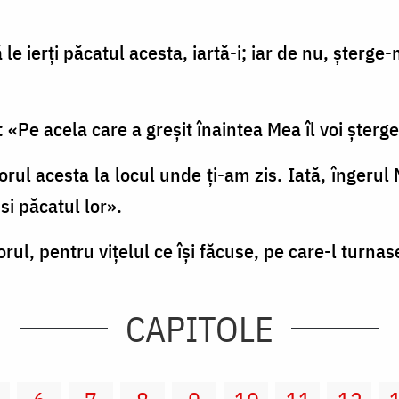
e ierţi păcatul acesta, iartă-i; iar de nu, şterge-
 «Pe acela care a greşit înaintea Mea îl voi şterg
rul acesta la locul unde ţi-am zis. Iată, îngerul
si păcatul lor».
rul, pentru viţelul ce îşi făcuse, pe care-l turna
CAPITOLE