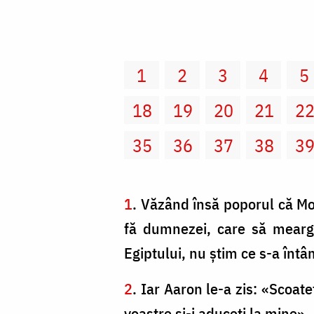
1
2
3
4
5
18
19
20
21
2
35
36
37
38
3
1
. Văzând însă poporul că Moi
fă dumnezei, care să meargă
Egiptului, nu ştim ce s-a întâ
2
. Iar Aaron le-a zis: «Scoateţ
voastre şi-i aduceţi la mine».