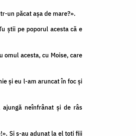
într-un păcat aşa de mare?».
u ştii pe poporul acesta că e
cu omul acesta, cu Moise, care
mie şi eu l-am aruncat în foc şi
 ajungă neînfrânat şi de râs
. Şi s-au adunat la el toţi fiii