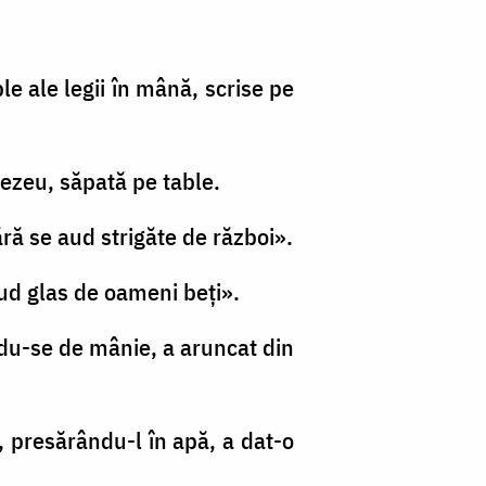
e ale legii în mână, scrise pe
nezeu, săpată pe table.
ră se aud strigăte de război».
 aud glas de oameni beți».
ându-se de mânie, a aruncat din
şi, presărându-l în apă, a dat-o