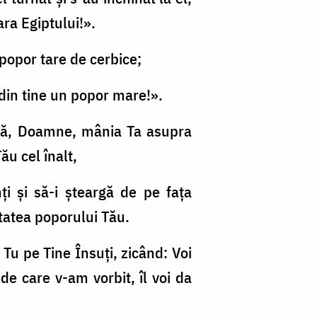
ara Egiptului!».
 popor tare de cerbice;
 din tine un popor mare!».
ndă, Doamne, mânia Ta asupra
ău cel înalt,
ţi şi să-i şteargă de pe fața
utatea poporului Tău.
 Tu pe Tine Însuţi, zicând: Voi
de care v-am vorbit, îl voi da