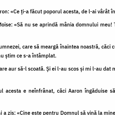
ron: «Ce ți-a făcut poporul acesta, de l-ai vârât 
 Moise: «Să nu se aprindă mânia domnului meu! T
 dumnezei, care să meargă înaintea noastră, căci 
nu ştim ce s-a întâmplat.
are aur să-l scoată. Şi ei l-au scos şi mi l-au dat 
l acesta e neînfrânat, căci Aaron îngăduise să
 şi a zis: «Cine este pentru Domnul să vină la mine!»