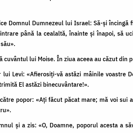
zice Domnul Dumnezeul lui Israel: Să-şi încingă f
intrare până la cealaltă, înainte şi înapoi, să uc
 său».
după cuvântul lui Moise. În ziua aceea au căzut din 
or lui Levi: «Afierosiţi-vă astăzi mâinile voastre 
 trimită El astăzi binecuvântare!».
e către popor: «Aţi făcut păcat mare; mă voi su
tru».
omnul şi a zis: «O, Doamne, poporul acesta a să