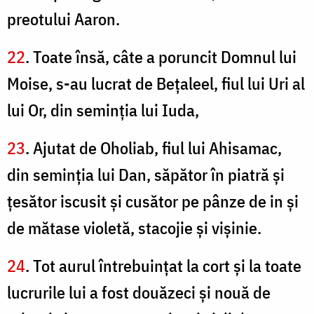
preotului Aaron.
22
. Toate însă, câte a poruncit Domnul lui
Moise, s-au lucrat de Beţaleel, fiul lui Uri al
lui Or, din seminţia lui Iuda,
23
. Ajutat de Oholiab, fiul lui Ahisamac,
din seminţia lui Dan, săpător în piatră şi
ţesător iscusit şi cusător pe pânze de in şi
de mătase violetă, stacojie şi vişinie.
24
. Tot aurul întrebuinţat la cort şi la toate
lucrurile lui a fost douăzeci şi nouă de