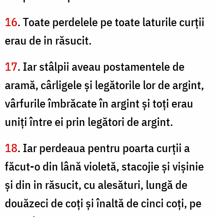
16
. Toate perdelele pe toate laturile curţii
erau de in răsucit.
17
. Iar stâlpii aveau postamentele de
aramă, cârligele şi legătorile lor de argint,
vârfurile îmbrăcate în argint şi toţi erau
uniţi între ei prin legători de argint.
18
. Iar perdeaua pentru poarta curţii a
făcut-o din lână violetă, stacojie şi vişinie
şi din in răsucit, cu alesături, lungă de
douăzeci de coţi şi înaltă de cinci coţi, pe