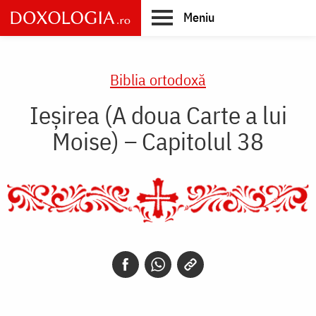
Skip
Meniu
to
main
Main
content
navigation
Biblia ortodoxă
Ieșirea (A doua Carte a lui
Moise) – Capitolul 38