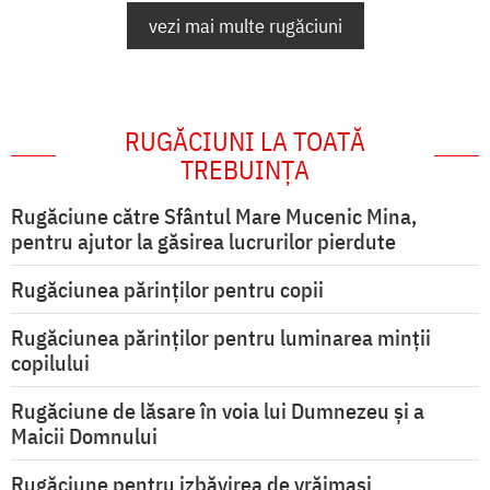
vezi mai multe rugăciuni
RUGĂCIUNI LA TOATĂ
TREBUINȚA
Rugăciune către Sfântul Mare Mucenic Mina,
pentru ajutor la găsirea lucrurilor pierdute
Rugăciunea părinților pentru copii
Rugăciunea părinților pentru luminarea minţii
copilului
Rugăciune de lăsare în voia lui Dumnezeu şi a
Maicii Domnului
Rugăciune pentru izbăvirea de vrăjmași