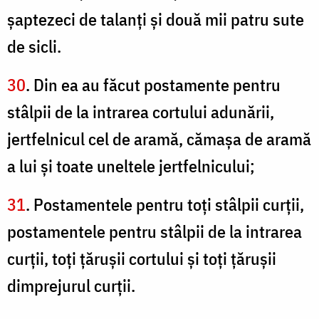
şaptezeci de talanţi şi două mii patru sute
de sicli.
30
. Din ea au făcut postamente pentru
stâlpii de la intrarea cortului adunării,
jertfelnicul cel de aramă, cămaşa de aramă
a lui şi toate uneltele jertfelnicului;
31
. Postamentele pentru toţi stâlpii curţii,
postamentele pentru stâlpii de la intrarea
curţii, toţi ţăruşii cortului şi toţi ţăruşii
dimprejurul curţii.