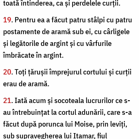
toată întinderea, ca şi perdelele curţii.
19
. Pentru ea a făcut patru stâlpi cu patru
postamente de aramă sub ei, cu cârligele
şi legătorile de argint şi cu vârfurile
îmbrăcate în argint.
20
. Toţi ţăruşii împrejurul cortului şi curţii
erau de aramă.
21
. Iată acum şi socoteala lucrurilor ce s-
au întrebuinţat la cortul adunării, care s-a
făcut după porunca lui Moise, prin leviţi,
sub supravegherea lui Itamar, fiul