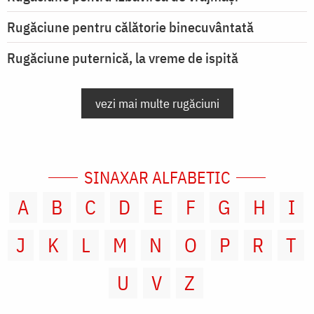
Rugăciune pentru călătorie binecuvântată
Rugăciune puternică, la vreme de ispită
vezi mai multe rugăciuni
SINAXAR ALFABETIC
A
B
C
D
E
F
G
H
I
J
K
L
M
N
O
P
R
T
U
V
Z