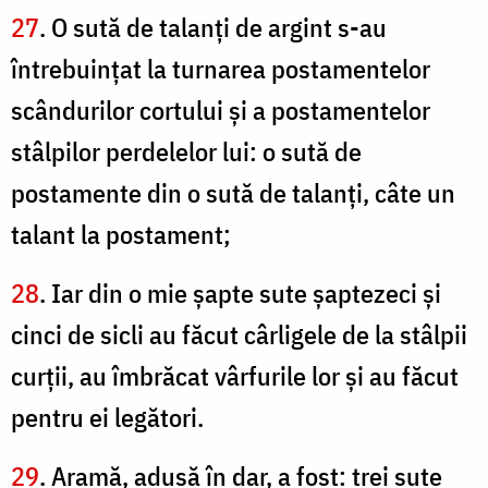
27
. O sută de talanţi de argint s-au
întrebuinţat la turnarea postamentelor
scândurilor cortului şi a postamentelor
stâlpilor perdelelor lui: o sută de
postamente din o sută de talanţi, câte un
talant la postament;
28
. Iar din o mie şapte sute şaptezeci şi
cinci de sicli au făcut cârligele de la stâlpii
curţii, au îmbrăcat vârfurile lor şi au făcut
pentru ei legători.
29
. Aramă, adusă în dar, a fost: trei sute