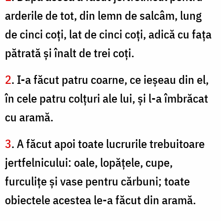
arderile de tot, din lemn de salcâm, lung
de cinci coţi, lat de cinci coţi, adică cu faţa
pătrată şi înalt de trei coţi.
2
. I-a făcut patru coarne, ce ieşeau din el,
în cele patru colţuri ale lui, şi l-a îmbrăcat
cu aramă.
3
. A făcut apoi toate lucrurile trebuitoare
jertfelnicului: oale, lopăţele, cupe,
furculiţe şi vase pentru cărbuni; toate
obiectele acestea le-a făcut din aramă.