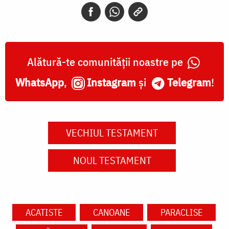
Alătură-te comunității noastre pe
WhatsApp
,
Instagram
și
Telegram
!
VECHIUL TESTAMENT
NOUL TESTAMENT
ACATISTE
CANOANE
PARACLISE