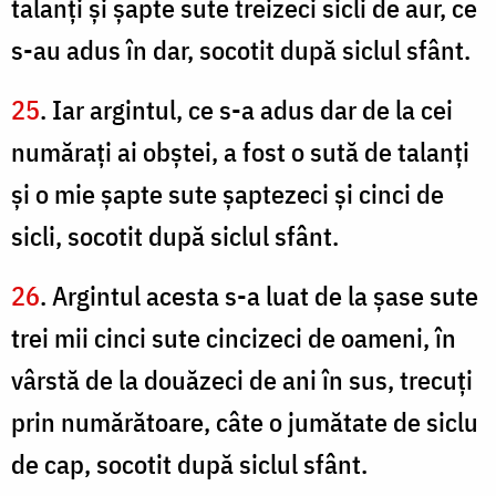
talanţi şi şapte sute treizeci sicli de aur, ce
s-au adus în dar, socotit după siclul sfânt.
25
. Iar argintul, ce s-a adus dar de la cei
număraţi ai obştei, a fost o sută de talanţi
şi o mie şapte sute şaptezeci şi cinci de
sicli, socotit după siclul sfânt.
26
. Argintul acesta s-a luat de la şase sute
trei mii cinci sute cincizeci de oameni, în
vârstă de la douăzeci de ani în sus, trecuţi
prin numărătoare, câte o jumătate de siclu
de cap, socotit după siclul sfânt.