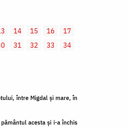
13
14
15
16
17
30
31
32
33
34
otului, între Migdal şi mare, în
n pământul acesta şi i-a închis