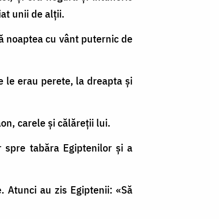
t unii de alţii.
tă noaptea cu vânt puternic de
le le erau perete, la dreapta şi
on, carele şi călăreţii lui.
r spre tabăra Egiptenilor şi a
e. Atunci au zis Egiptenii: «Să