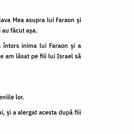
slava Mea asupra lui Faraon şi
i au făcut aşa.
a întors inima lui Faraon şi a
 am lăsat pe fiii lui Israel să
niile lor.
i, şi a alergat acesta după fiii