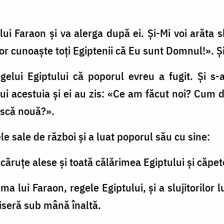
 lui Faraon şi va alerga după ei. Şi-Mi voi arăta 
 vor cunoaşte toţi Egiptenii că Eu sunt Domnul!». Ş
egelui Egiptului că poporul evreu a fugit. Și s-
lui acestuia şi ei au zis: «Ce am făcut noi? Cum de
ască nouă?».
le sale de război şi a luat poporul său cu sine:
 căruţe alese şi toată călărimea Egiptului şi căpete
a lui Faraon, regele Egiptului, şi a slujitorilor lu
ieşiseră sub mână înaltă.