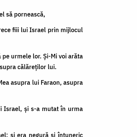
ael să pornească,
ece fiii lui Israel prin mijlocul
 pe urmele lor. Şi-Mi voi arăta
supra călăreţilor lui.
 Mea asupra lui Faraon, asupra
ui Israel, şi s-a mutat în urma
rael; şi era negură şi întuneric