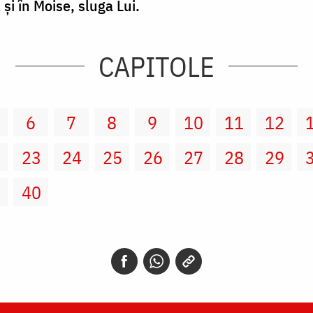
şi în Moise, sluga Lui.
CAPITOLE
6
7
8
9
10
11
12
2
23
24
25
26
27
28
29
9
40