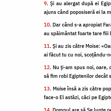
9
. Şi au alergat după ei Egipt
ajuns când poposiseră ei la ma
10
. Dar când s-a apropiat Fara
au spăimântat foarte tare fiii 
11
. Şi au zis către Moise: «O
ai făcut tu cu noi, scoţându-n
12
. Nu ţi-am spus noi, oare, 
să fim robi Egiptenilor decât
13
. Moise însă a zis către po
face-o El astăzi, căci pe Egipt
14
. Domnul are să Se lupte pentr