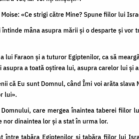
 Moise: «Ce strigi către Mine? Spune fiilor lui Isr
-ţi întinde mâna asupra mării şi o desparte şi vor tr
a lui Faraon şi a tuturor Egiptenilor, ca să meargă
asupra a toată oştirea lui, asupra carelor lui şi a
tenii că Eu sunt Domnul, când Îmi voi arăta slava
r lui».
l Domnului, care mergea înaintea taberei fiilor l
de nor dinaintea lor şi a stat în urma lor.
at între tabăra Egiptenilor şi tabăra fiilor lui Is