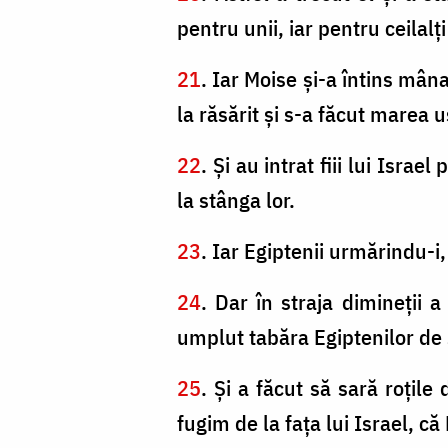
pentru unii, iar pentru ceilalţ
21
. Iar Moise şi-a întins mâ
la răsărit şi s-a făcut marea 
22
. Şi au intrat fiii lui Isra
la stânga lor.
23
. Iar Egiptenii urmărindu-i, 
24
. Dar în straja dimineţii 
umplut tabăra Egiptenilor de
25
. Şi a făcut să sară roţile
fugim de la faţa lui Israel, c