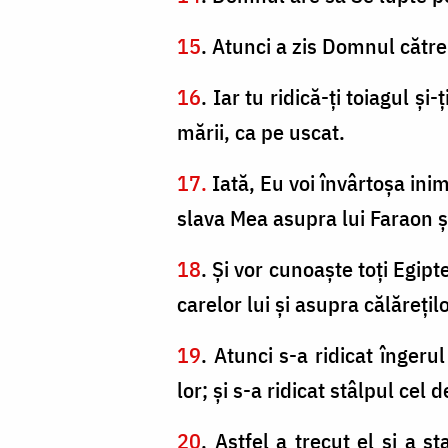
15
. Atunci a zis Domnul către
16
. Iar tu ridică-ți toiagul şi
mării, ca pe uscat.
17.
Iată, Eu voi învârtoşa inim
slava Mea asupra lui Faraon şi 
18
. Şi vor cunoaşte toţi Egip
carelor lui şi asupra călăreţilo
19
. Atunci s-a ridicat îngeru
lor; şi s-a ridicat stâlpul cel 
20
. Astfel a trecut el şi a st