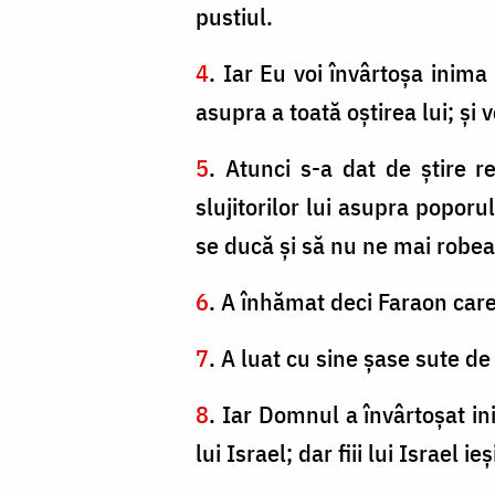
pustiul.
4
. Iar Eu voi învârtoşa inima
asupra a toată oştirea lui; şi
5
. Atunci s-a dat de ştire r
slujitorilor lui asupra poporu
se ducă şi să nu ne mai robe
6
. A înhămat deci Faraon care
7
. A luat cu sine şase sute de
8
. Iar Domnul a învârtoşat inim
lui Israel; dar fiii lui Israel 