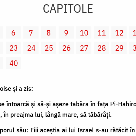
CAPITOLE
6
7
8
9
10
11
12
2
23
24
25
26
27
28
29
9
40
ise şi a zis:
 se întoarcă şi să-şi aşeze tabăra în faţa Pi-Hahir
 în preajma lui, lângă mare, să tăbărâţi.
orul său: Fiii aceştia ai lui Israel s-au rătăcit î