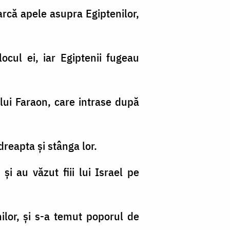
arcă apele asupra Egiptenilor,
ocul ei, iar Egiptenii fugeau
 a lui Faraon, care intrase după
 dreapta şi stânga lor.
şi au văzut fiii lui Israel pe
ilor, şi s-a temut poporul de