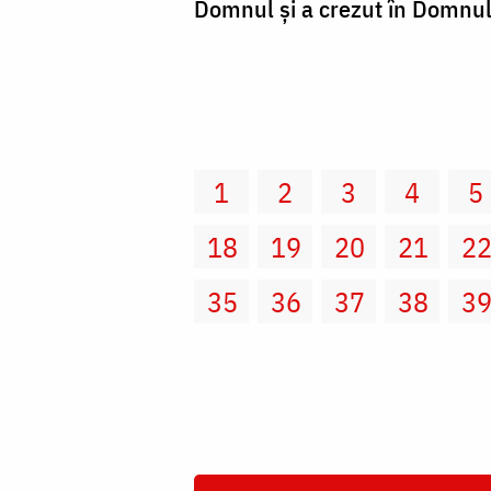
Domnul şi a crezut în Domnul 
1
2
3
4
5
18
19
20
21
2
35
36
37
38
3