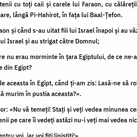
enii cu toți caii şi carele lui Faraon, cu călăreţii
re, lângă Pi-Hahirot, în faţa lui Baal-Ţefon.
on şi când s-au uitat fiii lui Israel înapoi şi au vă
lui Israel şi au strigat către Domnul;
are nu erau morminte în ţara Egiptului, de ce ne-
e din Egipt?
de aceasta în Egipt, când ţi-am zis: Lasă-ne să r
 să murim în pustia aceasta?».
por: «Nu vă temeţi! Staţi şi veţi vedea minunea c
enii pe care îi vedeţi astăzi nu-i veţi mai vedea ni
u voi, iar voi fiţi liniştiţi!».