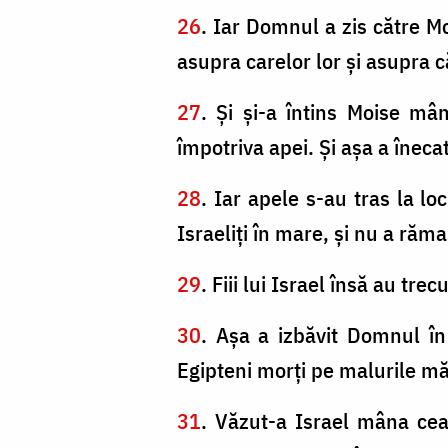
26
. Iar Domnul a zis către M
asupra carelor lor şi asupra că
27
. Şi şi-a întins Moise mân
împotriva apei. Şi aşa a înec
28
. Iar apele s-au tras la loc
Israeliţi în mare, şi nu a răma
29
. Fiii lui Israel însă au tre
30
. Aşa a izbăvit Domnul în 
Egipteni morţi pe malurile măr
31
. Văzut-a Israel mâna cea