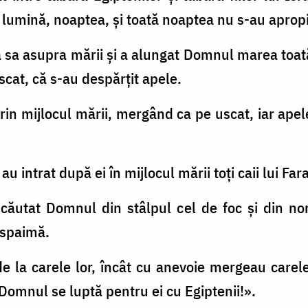
i lumină, noaptea, şi toată noaptea nu s-au apropia
na sa asupra mării şi a alungat Domnul marea toa
uscat, că s-au despărţit apele.
el prin mijlocul mării, mergând ca pe uscat, iar ape
au intrat după ei în mijlocul mării toți caii lui Fara
a căutat Domnul din stâlpul cel de foc şi din no
 spaimă.
 de la carele lor, încât cu anevoie mergeau carel
ă Domnul se luptă pentru ei cu Egiptenii!».