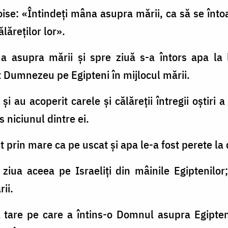
oise: «Întindeţi mâna asupra mării, ca să se înto
lăreţilor lor».
a asupra mării şi spre ziuă s-a întors apa la l
at Dumnezeu pe Egipteni în mijlocul mării.
 şi au acoperit carele şi călăreţii întregii oştiri
s niciunul dintre ei.
cut prin mare ca pe uscat şi apa le-a fost perete la
ziua aceea pe Israeliţi din mâinile Egiptenilor; 
ii.
 tare pe care a întins-o Domnul asupra Egipten