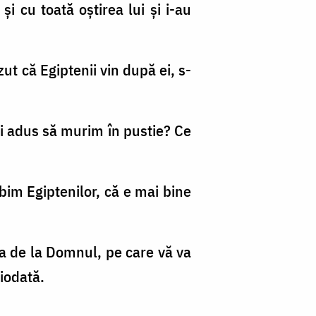
 şi cu toată oştirea lui şi i-au
zut că Egiptenii vin după ei, s-
ai adus să murim în pustie? Ce
obim Egiptenilor, că e mai bine
ea de la Domnul, pe care vă va
ciodată.