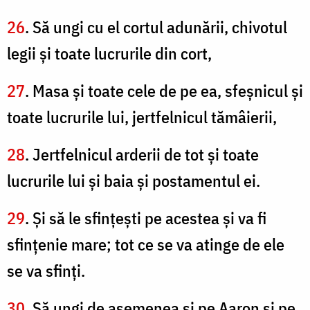
26
. Să ungi cu el cortul adunării, chivotul
legii şi toate lucrurile din cort,
27
. Masa şi toate cele de pe ea, sfeşnicul şi
toate lucrurile lui, jertfelnicul tămâierii,
28
. Jertfelnicul arderii de tot şi toate
lucrurile lui şi baia şi postamentul ei.
29
. Şi să le sfinţeşti pe acestea şi va fi
sfinţenie mare; tot ce se va atinge de ele
se va sfinţi.
30
. Să ungi de asemenea şi pe Aaron şi pe