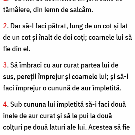
tămâiere, din lemn de salcâm.
2
. Dar să-l faci pătrat, lung de un cot şi lat
de un cot şi înalt de doi coți; coarnele lui să
fie din el.
3
. Să îmbraci cu aur curat partea lui de
sus, pereţii împrejur şi coarnele lui; şi să-i
faci împrejur o cunună de aur împletită.
4
. Sub cununa lui împletită să-i faci două
inele de aur curat şi să le pui la două
colţuri pe două laturi ale lui. Acestea să fie