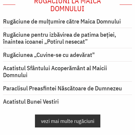
RUGĂCIUNI LA MAICA
DOMNULUI
Rugăciune de mulţumire către Maica Domnului
Rugăciune pentru izbăvirea de patima beției,
înaintea icoanei „Potirul nesecat”
Rugăciunea „Cuvine-se cu adevărat"
Acatistul Sfântului Acoperământ al Maicii
Domnului
Paraclisul Preasfintei Născătoare de Dumnezeu
Acatistul Bunei Vestiri
vezi mai multe rugăciuni