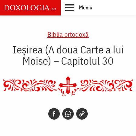
Skip
Meniu
to
main
Main
content
navigation
Biblia ortodoxă
Ieșirea (A doua Carte a lui
Moise) – Capitolul 30