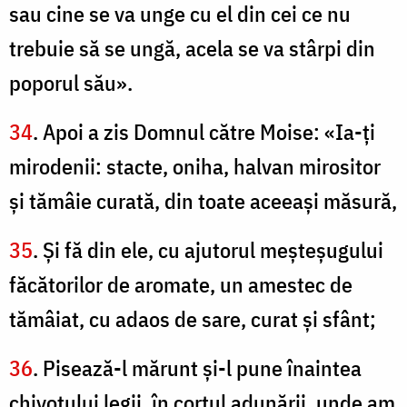
sau cine se va unge cu el din cei ce nu
trebuie să se ungă, acela se va stârpi din
poporul său».
34
. Apoi a zis Domnul către Moise: «Ia-ţi
mirodenii: stacte, oniha, halvan mirositor
şi tămâie curată, din toate aceeaşi măsură,
35
. Şi fă din ele, cu ajutorul meşteşugului
făcătorilor de aromate, un amestec de
tămâiat, cu adaos de sare, curat şi sfânt;
36
. Pisează-l mărunt şi-l pune înaintea
chivotului legii, în cortul adunării, unde am