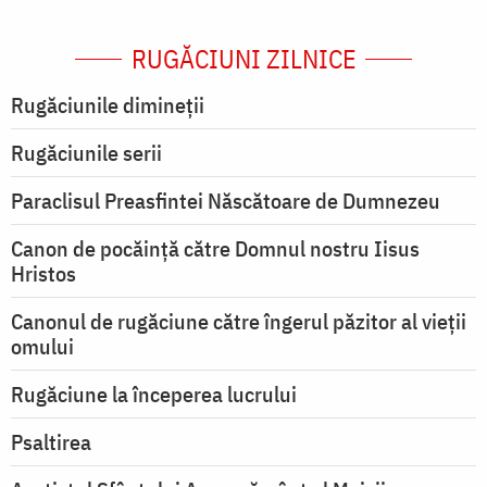
RUGĂCIUNI ZILNICE
Rugăciunile dimineții
Rugăciunile serii
Paraclisul Preasfintei Născătoare de Dumnezeu
Canon de pocăință către Domnul nostru Iisus
Hristos
Canonul de rugăciune către îngerul păzitor al vieții
omului
Rugăciune la începerea lucrului
Psaltirea