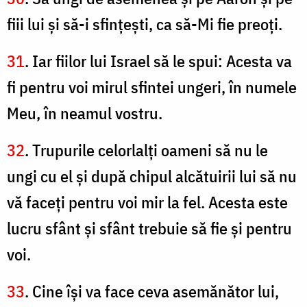
fiii lui şi să-i sfinţeşti, ca să-Mi fie preoţi.
31
. Iar fiilor lui Israel să le spui: Acesta va
fi pentru voi mirul sfintei ungeri, în numele
Meu, în neamul vostru.
32
. Trupurile celorlalţi oameni să nu le
ungi cu el şi după chipul alcătuirii lui să nu
vă faceţi pentru voi mir la fel. Acesta este
lucru sfânt şi sfânt trebuie să fie şi pentru
voi.
33
. Cine îşi va face ceva asemănător lui,