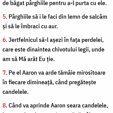
de băgat pârghiile pentru a-l purta cu ele.
5
. Pârghiile să i le faci din lemn de salcâm
şi să le îmbraci cu aur.
6
. Jertfelnicul să-l aşezi în faţa perdelei,
care este dinaintea chivotului legii, unde
am să Mă arăt Eu ţie.
7
. Pe el Aaron va arde tămâie mirositoare
în fiecare dimineaţă, când pregăteşte
candelele.
8
. Când va aprinde Aaron seara candelele,