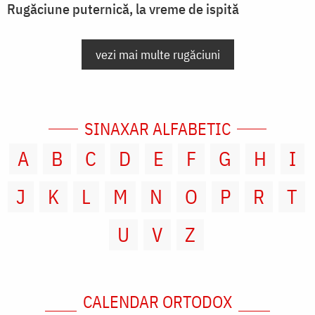
Rugăciune puternică, la vreme de ispită
vezi mai multe rugăciuni
SINAXAR ALFABETIC
A
B
C
D
E
F
G
H
I
J
K
L
M
N
O
P
R
T
U
V
Z
CALENDAR ORTODOX