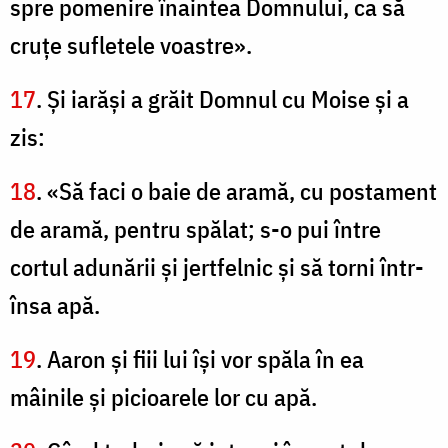
spre pomenire înaintea Domnului, ca să
cruţe sufletele voastre».
17
. Şi iarăşi a grăit Domnul cu Moise şi a
zis:
18
. «Să faci o baie de aramă, cu postament
de aramă, pentru spălat; s-o pui între
cortul adunării şi jertfelnic şi să torni într-
însa apă.
19
. Aaron şi fiii lui îşi vor spăla în ea
mâinile şi picioarele lor cu apă.