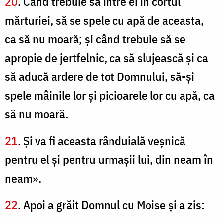
20
. Când trebuie să intre ei în cortul
mărturiei, să se spele cu apă de aceasta,
ca să nu moară; şi când trebuie să se
apropie de jertfelnic, ca să slujească şi ca
să aducă ardere de tot Domnului, să-şi
spele mâinile lor şi picioarele lor cu apă, ca
să nu moară.
21
. Şi va fi aceasta rânduială veşnică
pentru el şi pentru urmaşii lui, din neam în
neam».
22
. Apoi a grăit Domnul cu Moise şi a zis: