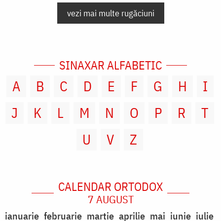
vezi mai multe rugăciuni
SINAXAR ALFABETIC
A
B
C
D
E
F
G
H
I
J
K
L
M
N
O
P
R
T
U
V
Z
CALENDAR ORTODOX
7 AUGUST
ianuarie
februarie
martie
aprilie
mai
iunie
iulie