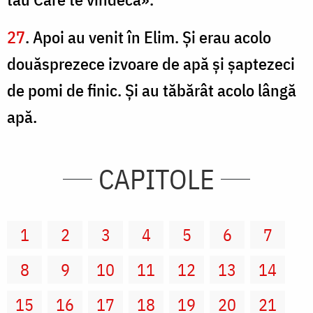
27
. Apoi au venit în Elim. Şi erau acolo
douăsprezece izvoare de apă şi şaptezeci
de pomi de finic. Şi au tăbărât acolo lângă
apă.
CAPITOLE
1
2
3
4
5
6
7
8
9
10
11
12
13
14
15
16
17
18
19
20
21