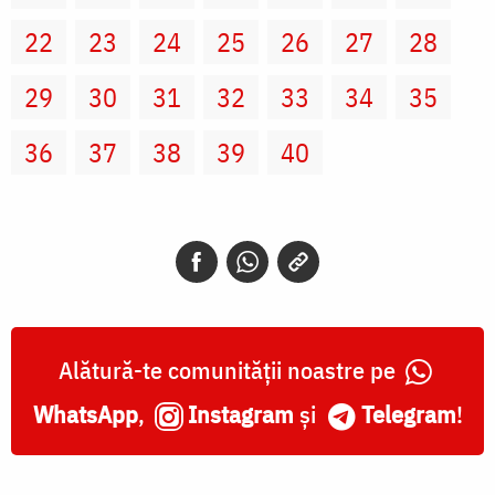
22
23
24
25
26
27
28
29
30
31
32
33
34
35
36
37
38
39
40
Alătură-te comunității noastre pe
WhatsApp
,
Instagram
și
Telegram
!