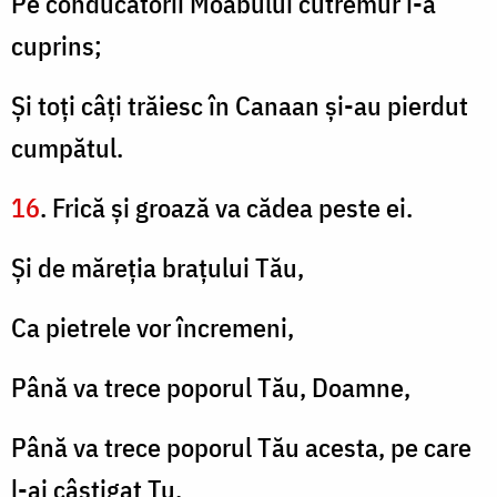
Pe conducătorii Moabului cutremur i-a
cuprins;
Şi toţi câţi trăiesc în Canaan şi-au pierdut
cumpătul.
16
. Frică şi groază va cădea peste ei.
Şi de măreţia braţului Tău,
Ca pietrele vor încremeni,
Până va trece poporul Tău, Doamne,
Până va trece poporul Tău acesta, pe care
l-ai câştigat Tu.