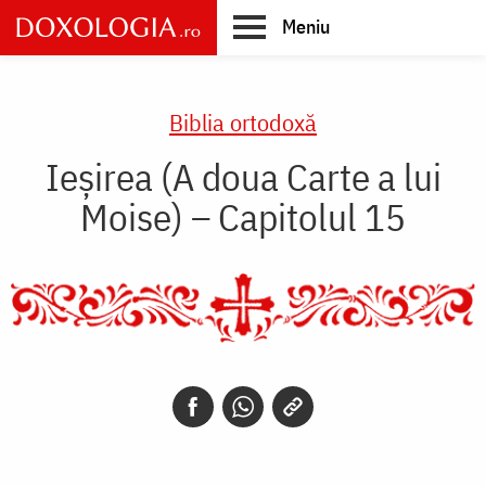
Skip
Meniu
to
main
Main
content
navigation
Biblia ortodoxă
Ieșirea (A doua Carte a lui
Moise) – Capitolul 15