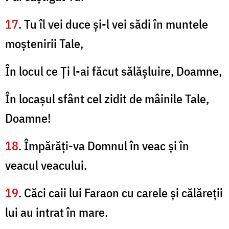
17
. Tu îl vei duce şi-l vei sădi în muntele
moştenirii Tale,
În locul ce Ți l-ai făcut sălăşluire, Doamne,
În locaşul sfânt cel zidit de mâinile Tale,
Doamne!
18
. Împărăţi-va Domnul în veac şi în
veacul veacului.
19
. Căci caii lui Faraon cu carele şi călăreţii
lui au intrat în mare.