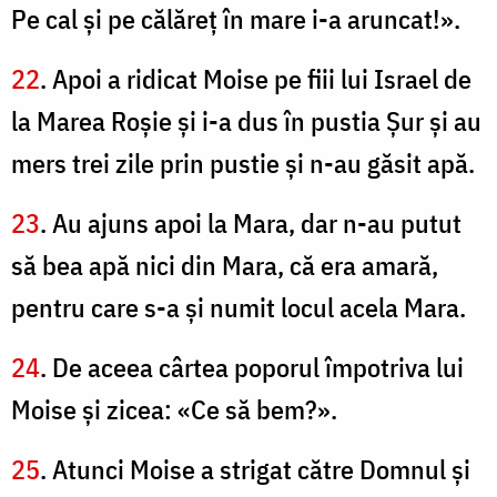
Pe cal şi pe călăreţ în mare i-a aruncat!».
22
. Apoi a ridicat Moise pe fiii lui Israel de
la Marea Roşie şi i-a dus în pustia Şur şi au
mers trei zile prin pustie şi n-au găsit apă.
23
. Au ajuns apoi la Mara, dar n-au putut
să bea apă nici din Mara, că era amară,
pentru care s-a şi numit locul acela Mara.
24
. De aceea cârtea poporul împotriva lui
Moise şi zicea: «Ce să bem?».
25
. Atunci Moise a strigat către Domnul şi