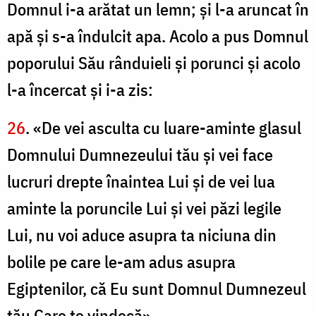
Domnul i-a arătat un lemn; şi l-a aruncat în
apă şi s-a îndulcit apa. Acolo a pus Domnul
poporului Său rânduieli şi porunci şi acolo
l-a încercat şi i-a zis:
26
. «De vei asculta cu luare-aminte glasul
Domnului Dumnezeului tău şi vei face
lucruri drepte înaintea Lui şi de vei lua
aminte la poruncile Lui şi vei păzi legile
Lui, nu voi aduce asupra ta niciuna din
bolile pe care le-am adus asupra
Egiptenilor, că Eu sunt Domnul Dumnezeul
tău Care te vindecă».