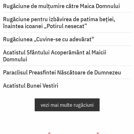
Rugăciune de mulţumire către Maica Domnului
Rugăciune pentru izbăvirea de patima beției,
înaintea icoanei „Potirul nesecat”
Rugăciunea „Cuvine-se cu adevărat"
Acatistul Sfântului Acoperământ al Maicii
Domnului
Paraclisul Preasfintei Născătoare de Dumnezeu
Acatistul Bunei Vestiri
vezi mai multe rugăciuni