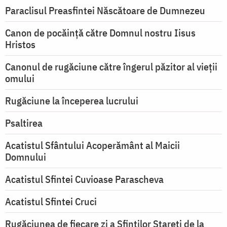
Paraclisul Preasfintei Născătoare de Dumnezeu
Canon de pocăință către Domnul nostru Iisus
Hristos
Canonul de rugăciune către îngerul păzitor al vieții
omului
Rugăciune la începerea lucrului
Psaltirea
Acatistul Sfântului Acoperământ al Maicii
Domnului
Acatistul Sfintei Cuvioase Parascheva
Acatistul Sfintei Cruci
Rugăciunea de fiecare zi a Sfinților Stareți de la