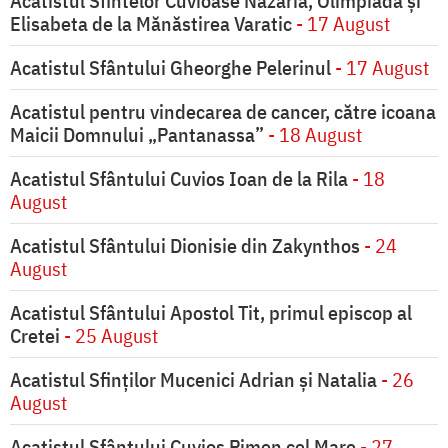
Acatistul Sfintelor Cuvioase Nazaria, Olimpiada și
Elisabeta de la Mănăstirea Varatic
- 17 August
Acatistul Sfântului Gheorghe Pelerinul
- 17 August
Acatistul pentru vindecarea de cancer, către icoana
Maicii Domnului „Pantanassa”
- 18 August
Acatistul Sfântului Cuvios Ioan de la Rila
- 18
August
Acatistul Sfântului Dionisie din Zakynthos
- 24
August
Acatistul Sfântului Apostol Tit, primul episcop al
Cretei
- 25 August
Acatistul Sfinților Mucenici Adrian și Natalia
- 26
August
Acatistul Sfântului Cuvios Pimen cel Mare
- 27