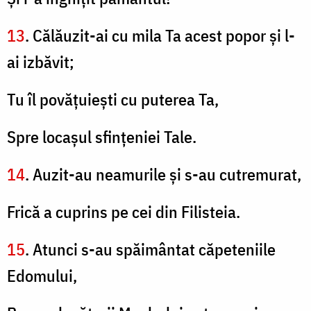
13
. Călăuzit-ai cu mila Ta acest popor şi l-
ai izbăvit;
Tu îl povăţuieşti cu puterea Ta,
Spre locaşul sfinţeniei Tale.
14
. Auzit-au neamurile şi s-au cutremurat,
Frică a cuprins pe cei din Filisteia.
15
. Atunci s-au spăimântat căpeteniile
Edomului,