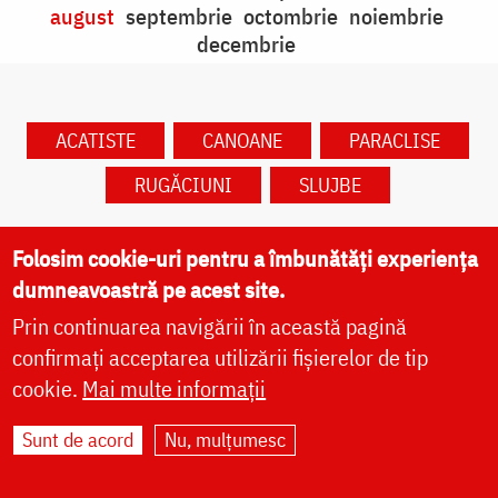
august
septembrie
octombrie
noiembrie
decembrie
ACATISTE
CANOANE
PARACLISE
RUGĂCIUNI
SLUJBE
Folosim cookie-uri pentru a îmbunătăți experiența
dumneavoastră pe acest site.
Prin continuarea navigării în această pagină
Caută în calendar după dată
confirmați acceptarea utilizării fișierelor de tip
cookie.
Mai multe informații
Sunt de acord
Nu, mulțumesc
✝) Sfântul Cuvios Pafnutie –