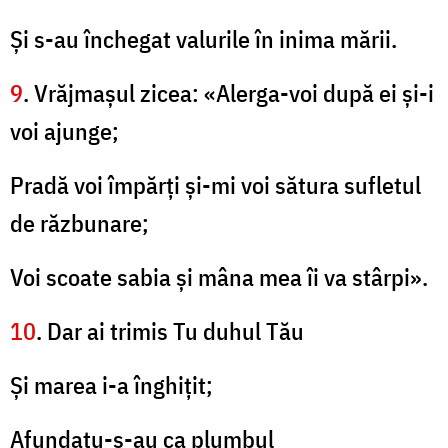
Şi s-au închegat valurile în inima mării.
9
. Vrăjmaşul zicea: «Alerga-voi după ei şi-i
voi ajunge;
Pradă voi împărţi şi-mi voi sătura sufletul
de răzbunare;
Voi scoate sabia şi mâna mea îi va stârpi».
10
. Dar ai trimis Tu duhul Tău
Şi marea i-a înghiţit;
Afundatu-s-au ca plumbul