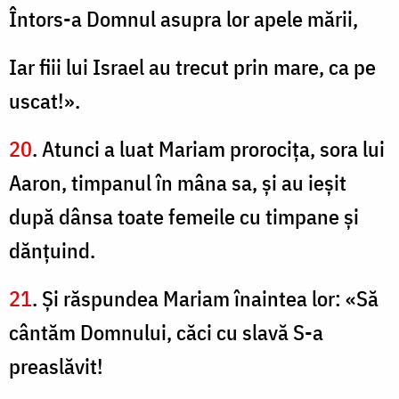
Întors-a Domnul asupra lor apele mării,
Iar fiii lui Israel au trecut prin mare, ca pe
uscat!».
20
. Atunci a luat Mariam prorociţa, sora lui
Aaron, timpanul în mâna sa, şi au ieşit
după dânsa toate femeile cu timpane şi
dănţuind.
21
. Şi răspundea Mariam înaintea lor: «Să
cântăm Domnului, căci cu slavă S-a
preaslăvit!