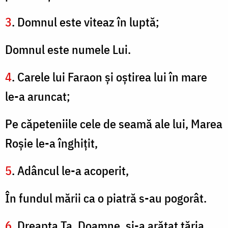
3
. Domnul este viteaz în luptă;
Domnul este numele Lui.
4
. Carele lui Faraon şi oştirea lui în mare
le-a aruncat;
Pe căpeteniile cele de seamă ale lui, Marea
Roşie le-a înghiţit,
5
. Adâncul le-a acoperit,
În fundul mării ca o piatră s-au pogorât.
6
. Dreapta Ta, Doamne, şi-a arătat tăria.