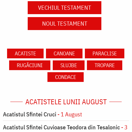
VECHIUL TESTAMENT
NOUL TESTAMENT
ACATISTE
CANOANE
PARACLISE
RUGĂCIUNI
SLUJBE
TROPARE
CONDACE
ACATISTELE LUNII AUGUST
Acatistul Sfintei Cruci
- 1 August
Acatistul Sfintei Cuvioase Teodora din Tesalonic
- 3