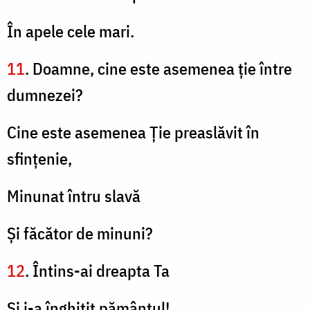
În apele cele mari.
11
. Doamne, cine este asemenea ţie între
dumnezei?
Cine este asemenea Ție preaslăvit în
sfinţenie,
Minunat întru slavă
Şi făcător de minuni?
12
. Întins-ai dreapta Ta
Şi i-a înghiţit pământul!