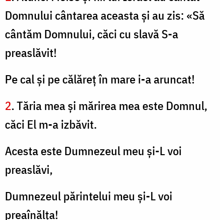
Domnului cântarea aceasta şi au zis: «Să
cântăm Domnului, căci cu slavă S-a
preaslăvit!
Pe cal şi pe călăreţ în mare i-a aruncat!
2
. Tăria mea şi mărirea mea este Domnul,
căci El m-a izbăvit.
Acesta este Dumnezeul meu şi-L voi
preaslăvi,
Dumnezeul părintelui meu şi-L voi
preaînălţa!