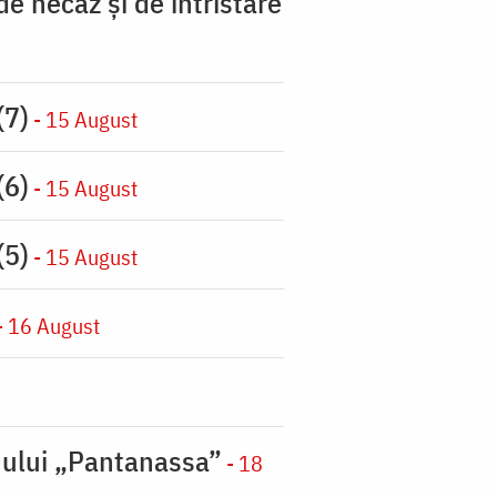
 necaz şi de întristare
(7)
- 15 August
(6)
- 15 August
(5)
- 15 August
- 16 August
nului „Pantanassa”
- 18