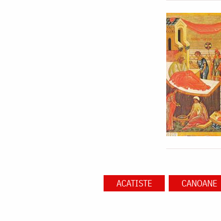
ACATISTE
CANOANE