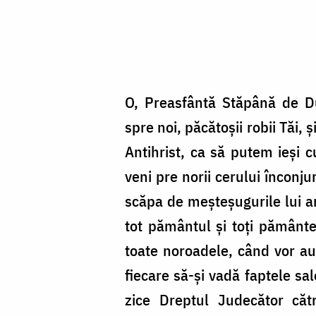
O, Preasfântă Stăpână de D
spre noi, păcătoșii robii Tăi,
Antihrist, ca să putem ieși 
veni pre norii cerului înconjur
scăpa de meșteșugurile lui an
tot pământul și toți pământe
toate noroadele, când vor auz
fiecare să-și vadă faptele sal
zice Dreptul Judecător cătr