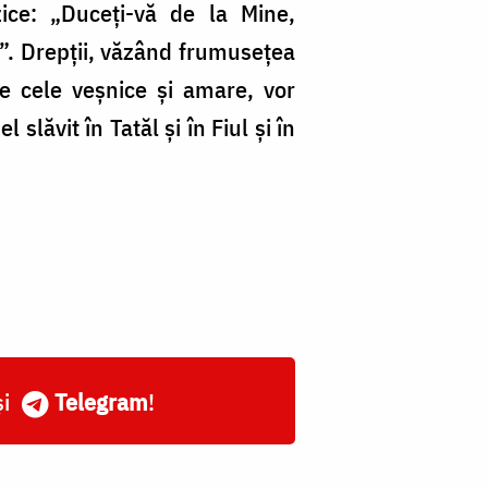
zice: „Duceți-vă de la Mine,
 lui”. Drepții, văzând frumusețea
e cele veșnice și amare, vor
lăvit în Tatăl și în Fiul și în
și
Telegram
!