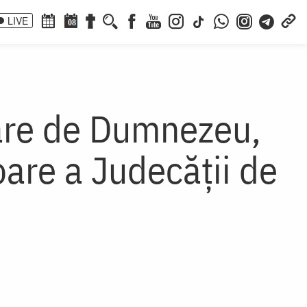
LIVE
08
are de Dumnezeu,
oare a Judecății de