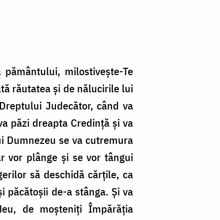
pământului, milostivește-Te
ă răutatea și de nălucirile lui
 Dreptului Judecător, când va
e va păzi dreapta Credință și va
a lui Dumnezeu se va cutremura
r vor plânge și se vor tângui
erilor să deschidă cărțile, ca
și păcătoșii de-a stânga. Și va
 Meu, de moșteniți Împărăția