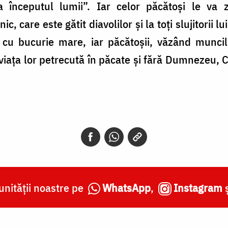
 începutul lumii”. Iar celor păcătoși le va 
ic, care este gătit diavolilor și la toți slujitorii
cu bucurie mare, iar păcătoșii, văzând muncil
iața lor petrecută în păcate și fără Dumnezeu, Cel s
nității noastre pe
WhatsApp
,
Instagram