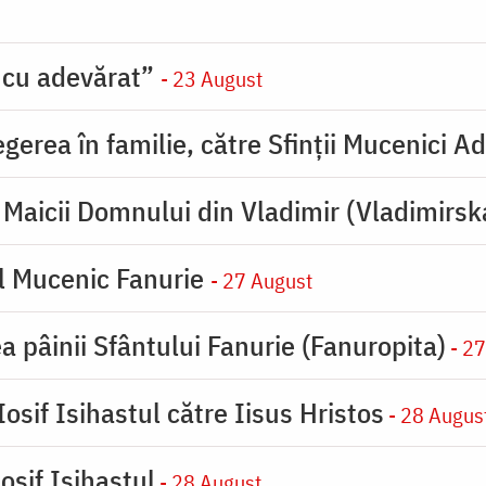
 cu adevărat”
- 23 August
erea în familie, către Sfinţii Mucenici Ad
Maicii Domnului din Vladimir (Vladimirsk
l Mucenic Fanurie
- 27 August
a pâinii Sfântului Fanurie (Fanuropita)
- 27
osif Isihastul către Iisus Hristos
- 28 Augus
osif Isihastul
- 28 August