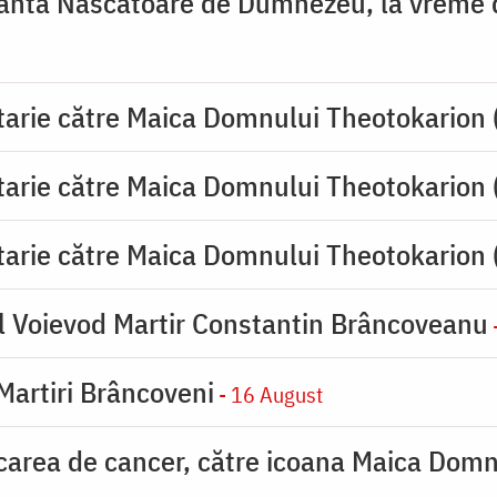
ânta Născătoare de Dumnezeu, la vreme de
tarie către Maica Domnului Theotokarion 
tarie către Maica Domnului Theotokarion 
tarie către Maica Domnului Theotokarion 
l Voievod Martir Constantin Brâncoveanu
 Martiri Brâncoveni
- 16 August
carea de cancer, către icoana Maica Dom