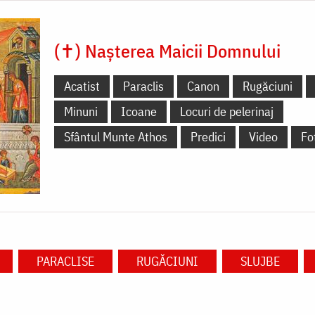
(✝) Nașterea Maicii Domnului
Acatist
Paraclis
Canon
Rugăciuni
Minuni
Icoane
Locuri de pelerinaj
Sfântul Munte Athos
Predici
Video
Fo
PARACLISE
RUGĂCIUNI
SLUJBE