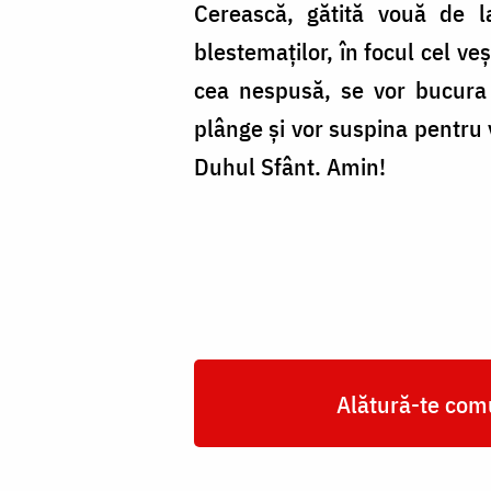
Cerească, gătită vouă de la
blestemaților, în focul cel veșn
cea nespusă, se vor bucura 
plânge și vor suspina pentru v
Duhul Sfânt. Amin!
Alătură-te comu