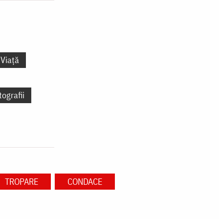
Viață
tografii
TROPARE
CONDACE