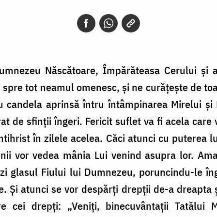
umnezeu Născătoare, Împărăteasa Cerului și a 
 și spre tot neamul omenesc, și ne curățește de toat
cu candela aprinsă întru întâmpinarea Mirelui și
at de sfinții îngeri. Fericit suflet va fi acela car
tihrist în zilele acelea. Căci atunci cu putere
nii vor vedea mânia Lui venind asupra lor. Ama
i glasul Fiului lui Dumnezeu, poruncindu-le îng
e. Și atunci se vor despărți drepții de-a dreapta 
e cei drepți: „Veniți, binecuvântații Tatălui