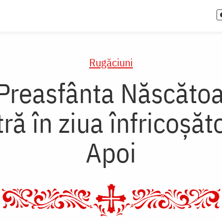
Rugăciuni
 Preasfânta Născăto
ă în ziua înfricoșăt
Apoi