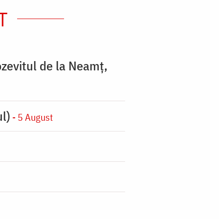
T
zevitul de la Neamț,
l)
- 5 August