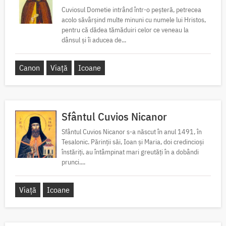
Cuviosul Dometie intrând într-o peșteră, petrecea
acolo săvârșind multe minuni cu numele lui Hristos,
pentru că dădea tămăduiri celor ce veneau la
dânsul și îi aducea de...
Canon
Viață
Icoane
Sfântul Cuvios Nicanor
Sfântul Cuvios Nicanor s-a născut în anul 1491, în
Tesalonic. Părinții săi, Ioan și Maria, doi credincioși
înstăriți, au întâmpinat mari greutăți în a dobândi
prunci....
Viață
Icoane