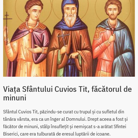
Viața Sfântului Cuvios Tit, făcătorul de
minuni
Sfântul Cuvios Tit, păzindu-se curat cu trupul și cu sufletul din
tânăra vârsta, era ca un înger al Domnului. Drept aceea a fost și
făcător de minuni, stâlp însuflețit și nemișcat s-a arătat Sfintei
Biserici, care era tulburată de eresul luptării de icoane.