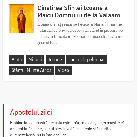
Cinstirea Sfintei Icoane a
Maicii Domnului de la Valaam
Icoana o înfățișează pe Fecioara Maria în mărime
naturală, cu privirea coborâtă, stând în picioare pe
un nor, îmbrăcată într-o mantie roșie strălucitoare
și un stihar...
Viață
Minuni
Icoane
Locuri de pelerinaj
Sfântul Munte Athos
Video
Apostolul zilei
Fraților, lauda noastră aceasta este: mărturia conștiinței noastre că
am umblat în lume, și mai ales la voi, în sfințenie și în curăție
dumnezeiască, nu în înțelepciune...