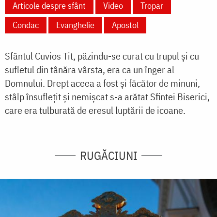
Articole despre sfânt
Video
Tropar
Condac
Evanghelie
Apostol
Sfântul Cuvios Tit, păzindu-se curat cu trupul și cu
sufletul din tânăra vârsta, era ca un înger al
Domnului. Drept aceea a fost și făcător de minuni,
stâlp însuflețit și nemișcat s-a arătat Sfintei Biserici,
care era tulburată de eresul luptării de icoane.
RUGĂCIUNI