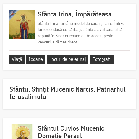
Sfânta Irina, Împărăteasa
Sfânta Irina rămâne model de curaj și tărie. Într-o
lume condusă de bărbați, sfânta a avut curajul să
repună în Biserici icoanele. De aceea, peste
veacuri, a rămas drept...
Viață
Icoane
Locuri de pelerinaj
Fotografii
Sfântul Sfinţit Mucenic Narcis, Patriarhul
Ierusalimului
Sfântul Cuvios Mucenic
Dometie Persul