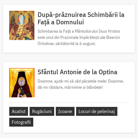
După-prăznuirea Schimbării la
Față a Domnului
Schimbarea la Față a Mântuitorului Iisus Hristos
este unul din Praznicele împărătești ale Bisericii
Ortodoxe, sărbătorită la 6 august.
Sfântul Antonie de la Optina
Doamne, ajută-mi să văd păcatele mele; Doamne,
dă-mi răbdare, mărinimie şi blândeţe!
Acatist
Rugăciuni
Icoane
Locuri de pelerinaj
Fotografii