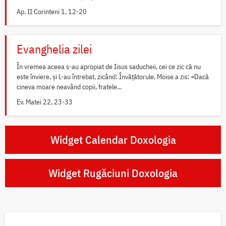
Ap. II Corinteni 1, 12-20
Evanghelia zilei
În vremea aceea s-au apropiat de Iisus saducheii, cei ce zic că nu
este înviere, și L-au întrebat, zicând: Învățătorule, Moise a zis: «Dacă
cineva moare neavând copii, fratele...
Ev. Matei 22, 23-33
Widget Calendar Doxologia
Widget Rugăciuni Doxologia