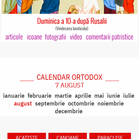
CALENDAR ORTODOX
7 AUGUST
ianuarie
februarie
martie
aprilie
mai
iunie
iulie
august
septembrie
octombrie
noiembrie
decembrie
ACATISTE
CANOANE
PARACLISE