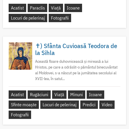
Acatist
Paraclis
Viață
Icoane
Locuri de pelerinaj
Fotografii
✝) Sfânta Cuvioasă Teodora de
la Sihla
Această floare duhovnicească și mireasă a lui
Hristos, pe care a odrăslit-o pământul binecuvântat
al Moldovei, s-a născut pe la jumătatea secolului al
XVII-lea, în satul...
Acatist
Rugăciuni
Viață
Minuni
Icoane
Sfinte moaște
Locuri de pelerinaj
Predici
Video
Fotografii