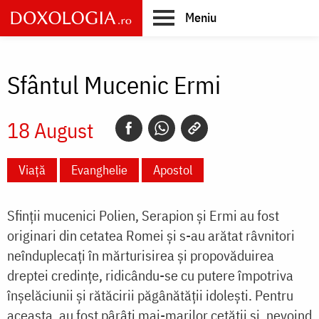
Skip
Meniu
to
main
Main
content
navigation
Sfântul Mucenic Ermi
18 August
Viață
Evanghelie
Apostol
Sfinții mucenici Polien, Serapion și Ermi au fost
originari din cetatea Romei și s-au arătat râvnitori
neînduplecați în mărturisirea și propovăduirea
dreptei credințe, ridicându-se cu putere împotriva
înșelăciunii și rătăcirii păgânătății idolești. Pentru
aceasta, au fost pârâți mai-marilor cetății și, nevoind