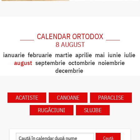
CALENDAR ORTODOX
8 AUGUST
ianuarie
februarie
martie
aprilie
mai
iunie
iulie
august
septembrie
octombrie
noiembrie
decembrie
ACATISTE
CANOANE
PARACLISE
RUGĂCIUNI
SLUJBE