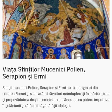
Viața Sfinților Mucenici Polien,
Serapion și Ermi
Sfinții mucenici Polien, Serapion și Ermi au fost originari din
cetatea Romei și s-au arătat râvnitori neînduplecați în mărturisirea
și propovăduirea dreptei credințe, ridicându-se cu putere împotriva
înșelăciunii și rătăcirii păgânătății idolești.