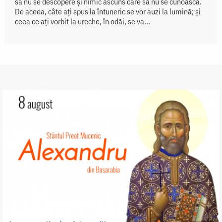
să nu se descopere și nimic ascuns care să nu se cunoască.
De aceea, câte ați spus la întuneric se vor auzi la lumină; și
ceea ce ați vorbit la ureche, în odăi, se va...