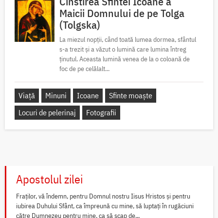
Cinstirea Sfintei Icoane a
Maicii Domnului de pe Tolga
(Tolgska)
La miezul nopții, când toată lumea dormea, sfântul
s-a trezit și a văzut o lumină care lumina întreg
ținutul. Aceasta lumină venea de la o coloană de
foc de pe celălalt...
Viață
Minuni
Icoane
Sfinte moaște
Locuri de pelerinaj
Fotografii
Apostolul zilei
Fraților, vă îndemn, pentru Domnul nostru Iisus Hristos și pentru
iubirea Duhului Sfânt, ca împreună cu mine, să luptați în rugăciuni
către Dumnezeu pentru mine, ca să scap de...