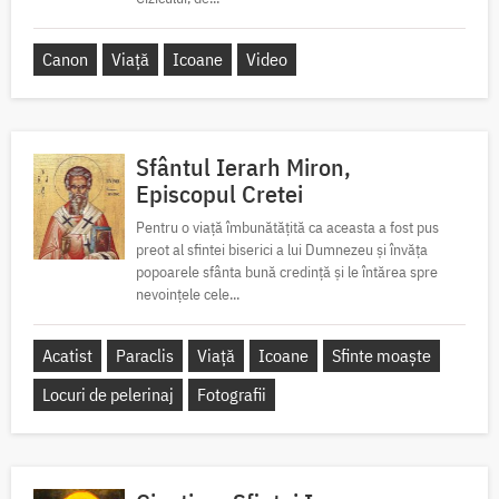
Canon
Viață
Icoane
Video
Sfântul Ierarh Miron,
Episcopul Cretei
Pentru o viață îmbunătățită ca aceasta a fost pus
preot al sfintei biserici a lui Dumnezeu și învăța
popoarele sfânta bună credință și le întărea spre
nevoințele cele...
Acatist
Paraclis
Viață
Icoane
Sfinte moaște
Locuri de pelerinaj
Fotografii