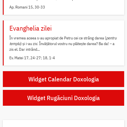
Ap. Romani 15, 30-33
Evanghelia zilei
În vremea aceea s-au apropiat de Petru cei ce strâng darea (
pentru
templu
) și i-au zis: Învățătorul vostru nu plătește darea? Ba da! – a
zis el. Dar intrând...
Ev. Matei 17, 24-27; 18, 1-4
Widget Calendar Doxologia
Widget Rugăciuni Doxologia