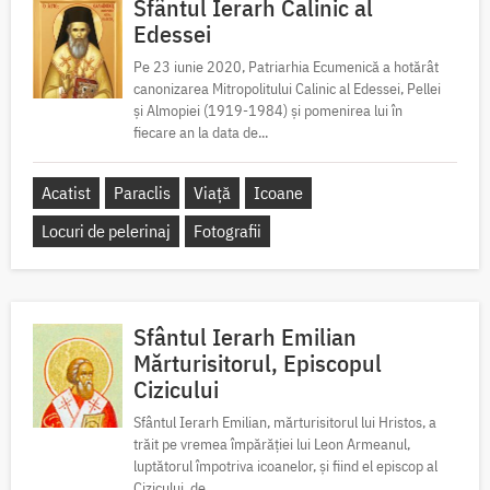
Sfântul Ierarh Calinic al
Edessei
Pe 23 iunie 2020, Patriarhia Ecumenică a hotărât
canonizarea Mitropolitului Calinic al Edessei, Pellei
și Almopiei (1919-1984) și pomenirea lui în
fiecare an la data de...
Acatist
Paraclis
Viață
Icoane
Locuri de pelerinaj
Fotografii
Sfântul Ierarh Emilian
Mărturisitorul, Episcopul
Cizicului
Sfântul Ierarh Emilian, mărturisitorul lui Hristos, a
trăit pe vremea împărăției lui Leon Armeanul,
luptătorul împotriva icoanelor, și fiind el episcop al
Cizicului, de...