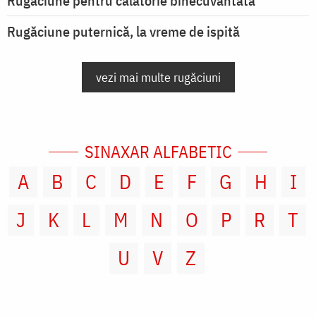
Rugăciune pentru călătorie binecuvântată
Rugăciune puternică, la vreme de ispită
vezi mai multe rugăciuni
SINAXAR ALFABETIC
A
B
C
D
E
F
G
H
I
J
K
L
M
N
O
P
R
T
U
V
Z