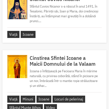
Sfântul Cuvios Nicanor s-a născut în anul 1491, în
Tesalonic. Părinții săi, Ioan și Maria, doi credincioși
înstăriți, au întâmpinat mari greutăți în a dobândi
prunci....
Viață
Icoane
Cinstirea Sfintei Icoane a
Maicii Domnului de la Valaam
Icoana o înfățișează pe Fecioara Maria în mărime
naturală, cu privirea coborâtă, stând în picioare pe
un nor, îmbrăcată într-o mantie roșie strălucitoare
și un stihar...
Viață
Minuni
Icoane
Locuri de pelerinaj
Sfântul Munte Athos
Video