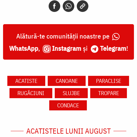
Alătură-te comunității noastre pe
WhatsApp
,
Instagram
și
Telegram
!
ACATISTE
CANOANE
PARACLISE
RUGĂCIUNI
SLUJBE
TROPARE
CONDACE
ACATISTELE LUNII AUGUST