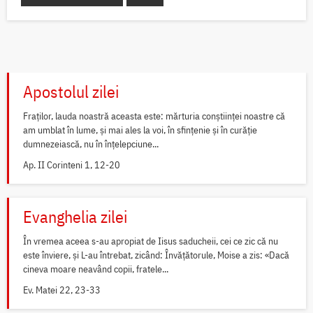
Apostolul zilei
Fraților, lauda noastră aceasta este: mărturia conștiinței noastre că
am umblat în lume, și mai ales la voi, în sfințenie și în curăție
dumnezeiască, nu în înțelepciune...
Ap. II Corinteni 1, 12-20
Evanghelia zilei
În vremea aceea s-au apropiat de Iisus saducheii, cei ce zic că nu
este înviere, și L-au întrebat, zicând: Învățătorule, Moise a zis: «Dacă
cineva moare neavând copii, fratele...
Ev. Matei 22, 23-33