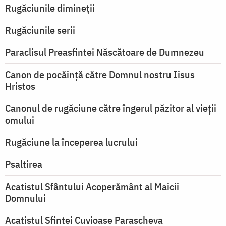
Rugăciunile dimineții
Rugăciunile serii
Paraclisul Preasfintei Născătoare de Dumnezeu
Canon de pocăință către Domnul nostru Iisus
Hristos
Canonul de rugăciune către îngerul păzitor al vieții
omului
Rugăciune la începerea lucrului
Psaltirea
Acatistul Sfântului Acoperământ al Maicii
Domnului
Acatistul Sfintei Cuvioase Parascheva