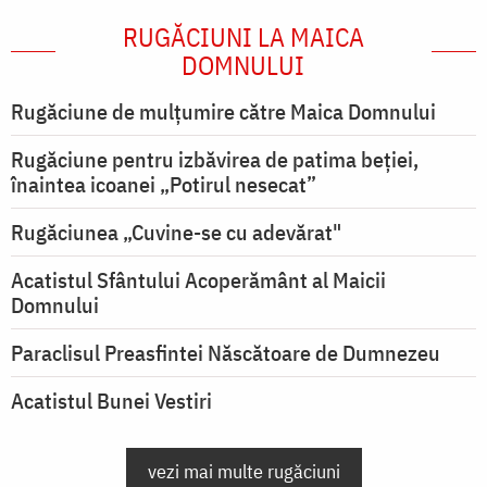
RUGĂCIUNI LA MAICA
DOMNULUI
Rugăciune de mulţumire către Maica Domnului
Rugăciune pentru izbăvirea de patima beției,
înaintea icoanei „Potirul nesecat”
Rugăciunea „Cuvine-se cu adevărat"
Acatistul Sfântului Acoperământ al Maicii
Domnului
Paraclisul Preasfintei Născătoare de Dumnezeu
Acatistul Bunei Vestiri
vezi mai multe rugăciuni