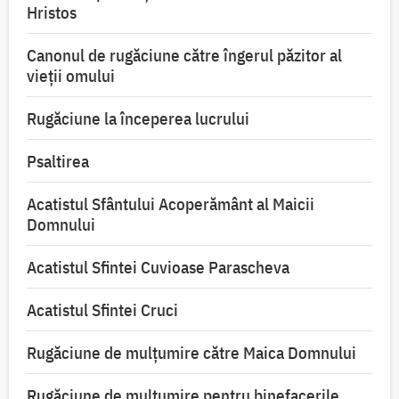
Hristos
Canonul de rugăciune către îngerul păzitor al
vieții omului
Rugăciune la începerea lucrului
Psaltirea
Acatistul Sfântului Acoperământ al Maicii
Domnului
Acatistul Sfintei Cuvioase Parascheva
Acatistul Sfintei Cruci
Rugăciune de mulţumire către Maica Domnului
Rugăciune de mulțumire pentru binefacerile