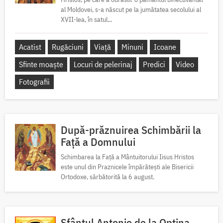
al Moldovei, s-a născut pe la jumătatea secolului al
XVII-lea, în satul...
Acatist
Rugăciuni
Viață
Minuni
Icoane
Sfinte moaște
Locuri de pelerinaj
Predici
Video
Fotografii
După-prăznuirea Schimbării la
Față a Domnului
Schimbarea la Față a Mântuitorului Iisus Hristos
este unul din Praznicele împărătești ale Bisericii
Ortodoxe, sărbătorită la 6 august.
Sfântul Antonie de la Optina