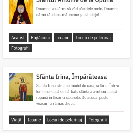
Doamne, ajută-mi să văd păcatele mele; Doamne,
dă-mi răbdare, mărinimie şi blândeţe!
Acatist
Rugăciuni
Icoane
Locuri de pelerinaj
Fotografii
Sfânta Irina, Împărăteasa
Sfânta Irina rămâne model de curaj și tărie. Într-o
lume condusă de bărbați, sfânta a avut curajul să
repună în Biserici icoanele. De aceea, peste
veacuri, a rămas drept...
Viață
Icoane
Locuri de pelerinaj
Fotografii