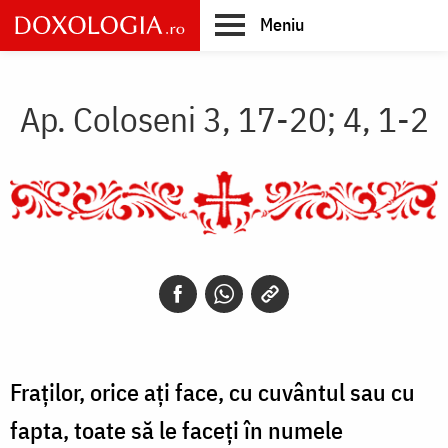
Skip
Meniu
to
main
Main
content
navigation
Ap. Coloseni 3, 17-20; 4, 1-2
Fraților, orice ați face, cu cuvântul sau cu
fapta, toate să le faceți în numele