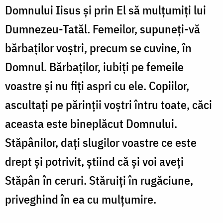
Domnului Iisus și prin El să mulțumiți lui
Dumnezeu-Tatăl. Femeilor, supuneți-vă
bărbaților voștri, precum se cuvine, în
Domnul. Bărbaților, iubiți pe femeile
voastre și nu fiți aspri cu ele. Copiilor,
ascultați pe părinții voștri întru toate, căci
aceasta este bineplăcut Domnului.
Stăpânilor, dați slugilor voastre ce este
drept și potrivit, știind că și voi aveți
Stăpân în ceruri. Stăruiți în rugăciune,
priveghind în ea cu mulțumire.