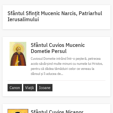
Sfântul Sfinţit Mucenic Narcis, Patriarhul
Ierusalimului
Sfântul Cuvios Mucenic
Dometie Persul
Cuviosul Dometie intrând într-o peșteră, petrecea
acolo săvârșind multe minuni cu numele lui Hristos,
pentru că dădea tămăduiri celor ce veneau la
dânsul și îi aducea de...
Canon
Viață
Icoane
Sfântul Cuvios Nicanor