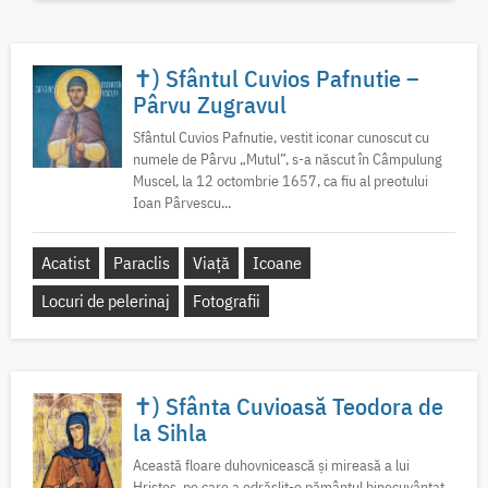
✝) Sfântul Cuvios Pafnutie –
Pârvu Zugravul
Sfântul Cuvios Pafnutie, vestit iconar cunoscut cu
numele de Pârvu „Mutul”, s-a născut în Câmpulung
Muscel, la 12 octombrie 1657, ca fiu al preotului
Ioan Pârvescu...
Acatist
Paraclis
Viață
Icoane
Locuri de pelerinaj
Fotografii
✝) Sfânta Cuvioasă Teodora de
la Sihla
Această floare duhovnicească și mireasă a lui
Hristos, pe care a odrăslit-o pământul binecuvântat