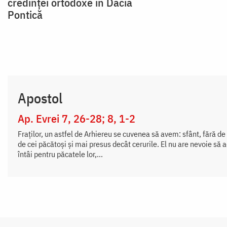
credinței ortodoxe în Dacia
Pontică
Apostol
Ap. Evrei 7, 26-28; 8, 1-2
Fraţilor, un astfel de Arhiereu se cuvenea să avem: sfânt, fără de 
de cei păcătoşi şi mai presus decât cerurile. El nu are nevoie să ad
întâi pentru păcatele lor,...