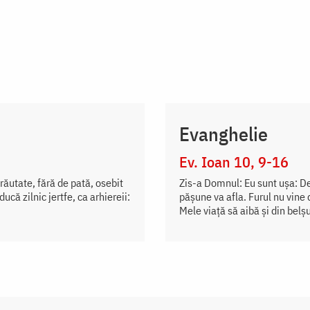
Evanghelie
Ev. Ioan 10, 9-16
răutate, fără de pată, osebit
Zis-a Domnul: Eu sunt uşa: De v
ucă zilnic jertfe, ca arhiereii:
păşune va afla. Furul nu vine 
Mele viaţă să aibă şi din belşu