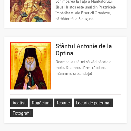
Schimbarea la Față a Mântuitorului
Iisus Hristos este unul din Praznicele
împărătești ale Bisericii Ortodoxe,
sărbătorită la 6 august.
Sfântul Antonie de la
Optina
Doamne, ajută-mi să văd păcatele
mele; Doamne, dă-mi răbdare,
mărinimie şi blândeţe!
Acatist
Rugăciuni
Icoane
Locuri de pelerinaj
Fotografii