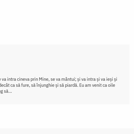
a intra cineva prin Mine, se va mântui; şi va intra şi va ieşi şi
decât ca să fure, să înjunghie şi să piardă. Eu am venit ca oile
g să...