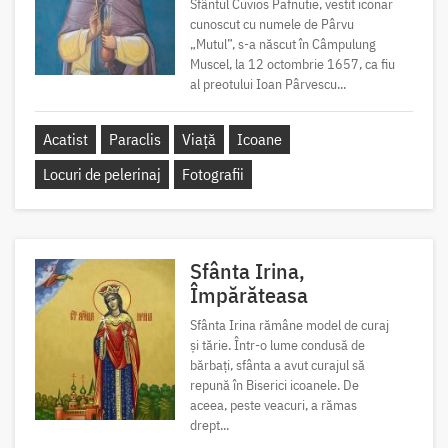
Sfântul Cuvios Pafnutie, vestit iconar
cunoscut cu numele de Pârvu
„Mutul”, s-a născut în Câmpulung
Muscel, la 12 octombrie 1657, ca fiu
al preotului Ioan Pârvescu...
Acatist
Paraclis
Viață
Icoane
Locuri de pelerinaj
Fotografii
Sfânta Irina,
Împărăteasa
Sfânta Irina rămâne model de curaj
și tărie. Într-o lume condusă de
bărbați, sfânta a avut curajul să
repună în Biserici icoanele. De
aceea, peste veacuri, a rămas
drept...