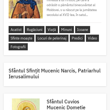
odrăslit-o pământul binecuvântat al
Moldovei, s-a născut pe la jumătatea
secolului al XVII-lea, în satul...
Acatist
Rugăciuni
Viață
Minuni
Icoane
Sfinte moaște
Locuri de pelerinaj
Predici
Video
Fotografii
Sfântul Sfinţit Mucenic Narcis, Patriarhul
Ierusalimului
Sfântul Cuvios
Mucenic Dometie