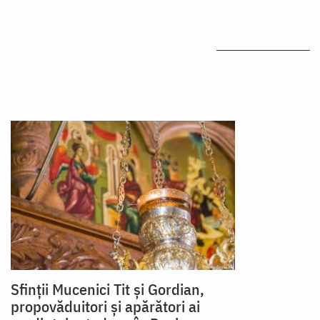
Sfinții Mucenici Tit și Gordian,
propovăduitori și apărători ai