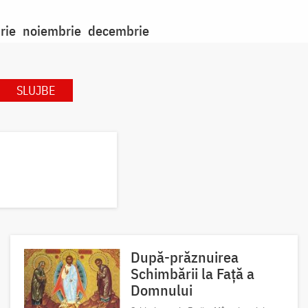
rie
noiembrie
decembrie
SLUJBE
După-prăznuirea
Schimbării la Față a
Domnului