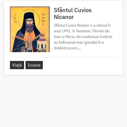
Sfântul Cuvios
Nicanor
Sfântul Cuvios Nicanor s-a născut în
anul 1491, în Tesalonic. Părinții săi,
Ioan și Maria, doi credincioși înstăriți,
au întâmpinat mari greutăți în a
dobândi prunci....
Viață
Icoane