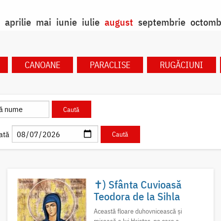
aprilie
mai
iunie
iulie
august
septembrie
octomb
CANOANE
PARACLISE
RUGĂCIUNI
ată
✝) Sfânta Cuvioasă
Teodora de la Sihla
Această floare duhovnicească și
mireasă a lui Hristos, pe care a