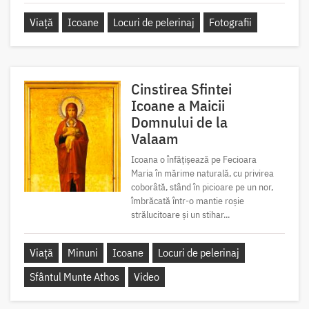
Viață
Icoane
Locuri de pelerinaj
Fotografii
Cinstirea Sfintei
Icoane a Maicii
Domnului de la
Valaam
Icoana o înfățișează pe Fecioara
Maria în mărime naturală, cu privirea
coborâtă, stând în picioare pe un nor,
îmbrăcată într-o mantie roșie
strălucitoare și un stihar...
Viață
Minuni
Icoane
Locuri de pelerinaj
Sfântul Munte Athos
Video