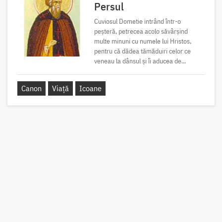
Persul
Cuviosul Dometie intrând într-o
peșteră, petrecea acolo săvârșind
multe minuni cu numele lui Hristos,
pentru că dădea tămăduiri celor ce
veneau la dânsul și îi aducea de...
Canon
Viață
Icoane