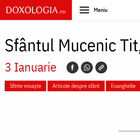
Skip
Meniu
to
main
Main
content
navigation
Sfântul Mucenic Tit
3 Ianuarie
Sfinte moaște
Articole despre sfânt
Evanghelie