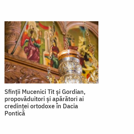
Sfinții Mucenici Tit și Gordian,
propovăduitori și apărători ai
credinței ortodoxe în Dacia
Pontică