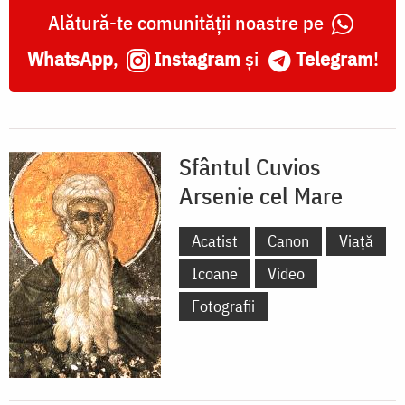
Alătură-te comunității noastre pe
WhatsApp
,
Instagram
și
Telegram
!
Sfântul Cuvios
Arsenie cel Mare
Acatist
Canon
Viață
Icoane
Video
Fotografii