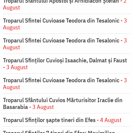
Troparul Sfântului Apostol și Arhidiacon Ștefan
- 2
August
Troparul Sfintei Cuvioase Teodora din Tesalonic
- 3
August
Troparul Sfintei Cuvioase Teodora din Tesalonic
- 3
August
Troparul Sfinţilor Cuvioşi Isaachie, Dalmat şi Faust
- 3 August
Troparul Sfintei Cuvioase Teodora din Tesalonic
- 3
August
Troparul Sfântului Cuvios Mărturisitor Iraclie din
Basarabia
- 3 August
Troparul Sfinţilor şapte tineri din Efes
- 4 August
Troparul Sfinţilor 7 tineri din Efes: Maximilian,