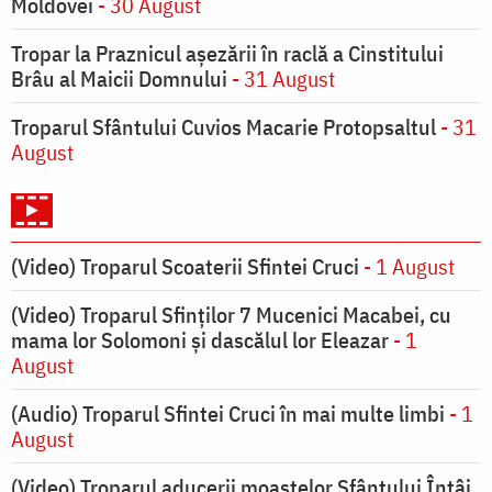
Moldovei
- 30 August
Tropar la Praznicul aşezării în raclă a Cinstitului
Brâu al Maicii Domnului
- 31 August
Troparul Sfântului Cuvios Macarie Protopsaltul
- 31
August
(Video) Troparul Scoaterii Sfintei Cruci
- 1 August
(Video) Troparul Sfinților 7 Mucenici Macabei, cu
mama lor Solomoni și dascălul lor Eleazar
- 1
August
(Audio) Troparul Sfintei Cruci în mai multe limbi
- 1
August
(Video) Troparul aducerii moaștelor Sfântului Întâi