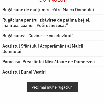
Rugăciune de mulţumire către Maica Domnului
Rugăciune pentru izbăvirea de patima beției,
înaintea icoanei „Potirul nesecat”
Rugăciunea „Cuvine-se cu adevărat"
Acatistul Sfântului Acoperământ al Maicii
Domnului
Paraclisul Preasfintei Născătoare de Dumnezeu
Acatistul Bunei Vestiri
vezi mai multe rugăciuni