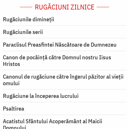
RUGĂCIUNI ZILNICE
Rugăciunile dimineții
Rugăciunile serii
Paraclisul Preasfintei Născătoare de Dumnezeu
Canon de pocăință către Domnul nostru Iisus
Hristos
Canonul de rugăciune către îngerul păzitor al vieții
omului
Rugăciune la începerea lucrului
Psaltirea
Acatistul Sfântului Acoperământ al Maicii
Domnului