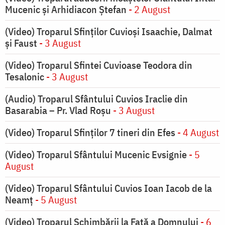
Mucenic și Arhidiacon Ștefan
- 2 August
(Video) Troparul Sfinților Cuvioși Isaachie, Dalmat
și Faust
- 3 August
(Video) Troparul Sfintei Cuvioase Teodora din
Tesalonic
- 3 August
(Audio) Troparul Sfântului Cuvios Iraclie din
Basarabia – Pr. Vlad Roșu
- 3 August
(Video) Troparul Sfinților 7 tineri din Efes
- 4 August
(Video) Troparul Sfântului Mucenic Evsignie
- 5
August
(Video) Troparul Sfântului Cuvios Ioan Iacob de la
Neamț
- 5 August
(Video) Troparul Schimbării la Față a Domnului
- 6