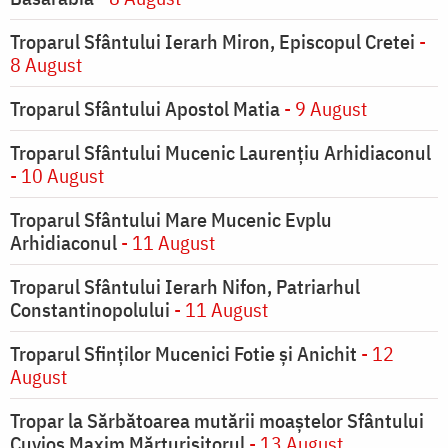
Troparul Sfântului Ierarh Miron, Episcopul Cretei
-
8 August
Troparul Sfântului Apostol Matia
- 9 August
Troparul Sfântului Mucenic Laurențiu Arhidiaconul
- 10 August
Troparul Sfântului Mare Mucenic Evplu
Arhidiaconul
- 11 August
Troparul Sfântului Ierarh Nifon, Patriarhul
Constantinopolului
- 11 August
Troparul Sfinţilor Mucenici Fotie şi Anichit
- 12
August
Tropar la Sărbătoarea mutării moaştelor Sfântului
Cuvios Maxim Mărturisitorul
- 13 August