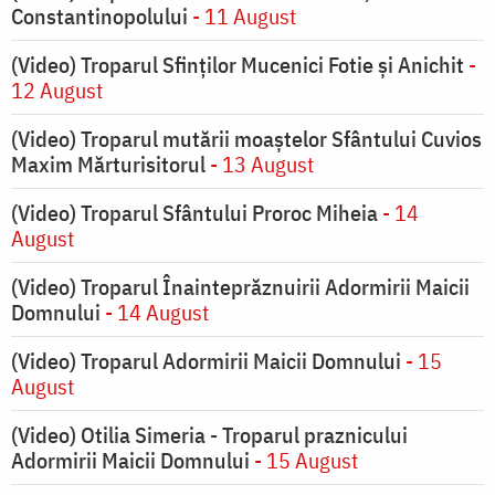
Constantinopolului
- 11 August
(Video) Troparul Sfinților Mucenici Fotie și Anichit
-
12 August
(Video) Troparul mutării moaștelor Sfântului Cuvios
Maxim Mărturisitorul
- 13 August
(Video) Troparul Sfântului Proroc Miheia
- 14
August
(Video) Troparul Înainteprăznuirii Adormirii Maicii
Domnului
- 14 August
(Video) Troparul Adormirii Maicii Domnului
- 15
August
(Video) Otilia Simeria - Troparul praznicului
Adormirii Maicii Domnului
- 15 August