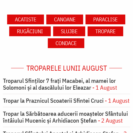
ACATISTE
CANOANE
PARACLISE
RUGĂCIUNI
SLUJBE
TROPARE
CONDACE
TROPARELE LUNII AUGUST
Troparul Sfinţilor 7 fraţi Macabei, al mamei lor
Solomoni şi al dascălului lor Eleazar
- 1 August
Tropar la Praznicul Scoaterii Sfintei Cruci
- 1 August
Tropar la Sărbătoarea aducerii moaştelor Sfântului
întâiului Mucenic şi Arhidiacon Ştefan
- 2 August