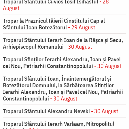
Troparul Sfântului Cuvios Iosif Isihastul
- 28
August
Tropar la Praznicul tăierii Cinstitului Cap al
Sfântului Ioan Botezătorul
- 29 August
Troparul Sfântului Ierarh Ioan de la Râşca şi Secu,
Arhiepiscopul Romanului
- 30 August
Troparul Sfinţilor Ierarhi Alexandru, Ioan şi Pavel
cel Nou, Patriarhii Constantinopolului
- 30 August
Troparul Sfântului Ioan, Înaintemergătorul şi
Botezătorul Domnului, la Sărbătoarea Sfinţilor
Ierarhi Alexandru, Ioan şi Pavel cel Nou, Patriarhii
Constantinopolului
- 30 August
Troparul Sfântului Alexandru Nevski
- 30 August
Troparul Sfântului Ierarh Varlaam, Mitropolitul