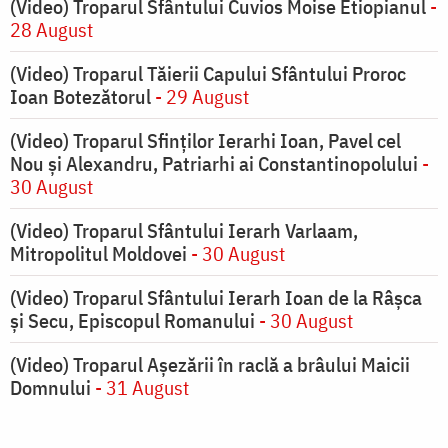
(Video) Troparul Sfântului Cuvios Moise Etiopianul
-
28 August
(Video) Troparul Tăierii Capului Sfântului Proroc
Ioan Botezătorul
- 29 August
(Video) Troparul Sfinților Ierarhi Ioan, Pavel cel
Nou și Alexandru, Patriarhi ai Constantinopolului
-
30 August
(Video) Troparul Sfântului Ierarh Varlaam,
Mitropolitul Moldovei
- 30 August
(Video) Troparul Sfântului Ierarh Ioan de la Râșca
și Secu, Episcopul Romanului
- 30 August
(Video) Troparul Așezării în raclă a brâului Maicii
Domnului
- 31 August