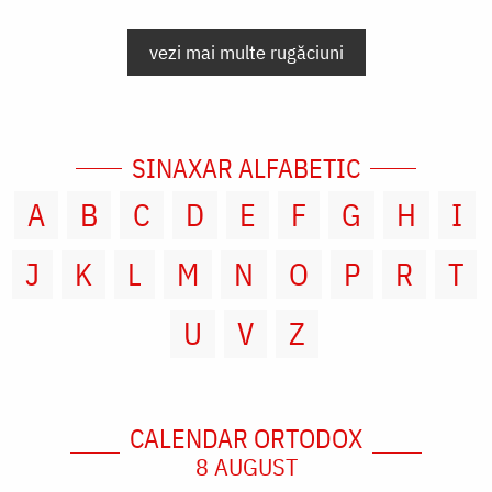
vezi mai multe rugăciuni
SINAXAR ALFABETIC
A
B
C
D
E
F
G
H
I
J
K
L
M
N
O
P
R
T
U
V
Z
CALENDAR ORTODOX
8 AUGUST