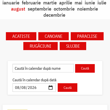
ianuarie
februarie
martie
aprilie
mai
iunie
iulie
august
septembrie
octombrie
noiembrie
decembrie
ACATISTE
CANOANE
PARACLISE
RUGĂCIUNI
SLUJBE
Caută în calendar după dată