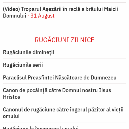
(Video) Troparul Așezării în raclă a brâului Maicii
Domnului
- 31 August
RUGĂCIUNI ZILNICE
Rugăciunile dimineții
Rugăciunile serii
Paraclisul Preasfintei Născătoare de Dumnezeu
Canon de pocăință către Domnul nostru Iisus
Hristos
Canonul de rugăciune către îngerul păzitor al vieții
omului
Rugăciune la începerea lucrului