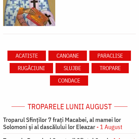
ACATISTE
CANOANE
PARACLISE
RUGĂCIUNI
SLUJBE
TROPARE
CONDACE
TROPARELE LUNII AUGUST
Troparul Sfinţilor 7 fraţi Macabei, al mamei lor
Solomoni şi al dascălului lor Eleazar
- 1 August