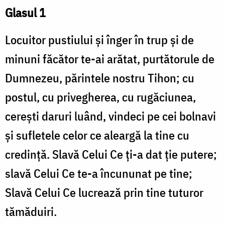
Glasul 1
Locuitor pustiului şi înger în trup şi de
minuni făcător te-ai arătat, purtătorule de
Dumnezeu, părintele nostru Tihon; cu
postul, cu privegherea, cu rugăciunea,
cereşti daruri luând, vindeci pe cei bolnavi
şi sufletele celor ce aleargă la tine cu
credinţă. Slavă Celui Ce ţi-a dat ţie putere;
slavă Celui Ce te-a încununat pe tine;
Slavă Celui Ce lucrează prin tine tuturor
tămăduiri.