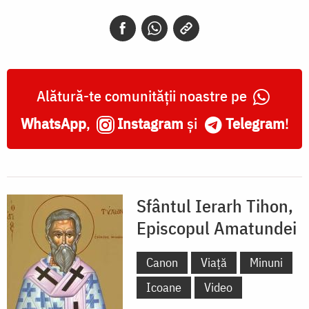
Alătură-te comunității noastre pe
WhatsApp
,
Instagram
și
Telegram
!
Sfântul Ierarh Tihon,
Episcopul Amatundei
Canon
Viață
Minuni
Icoane
Video