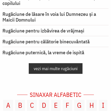
copilului
Rugăciune de lăsare în voia lui Dumnezeu şi a
Maicii Domnului
Rugăciune pentru izbăvirea de vrăjmași
Rugăciune pentru călătorie binecuvântată
Rugăciune puternică, la vreme de ispită
vezi mai multe rugăciuni
SINAXAR ALFABETIC
A
B
C
D
E
F
G
H
I