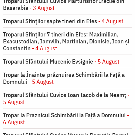
Troparul Sfântului Cuvios Mărturisitor Iraclie din
Basarabia
- 3 August
Troparul Sfinţilor şapte tineri din Efes
- 4 August
Troparul Sfinţilor 7 tineri din Efes: Maximilian,
Exacustodian, Iamvlih, Martinian, Dionisie, Ioan şi
Constantin
- 4 August
Troparul Sfântului Mucenic Evsignie
- 5 August
Tropar la Înainte-prăznuirea Schimbării la Faţă a
Domnului
- 5 August
Troparul Sfântului Cuvios Ioan Iacob de la Neamț
-
5 August
Tropar la Praznicul Schimbării la Faţă a Domnului
-
6 August