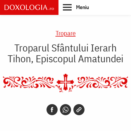
Skip
Meniu
to
main
Main
content
navigation
Tropare
Troparul Sfântului Ierarh
Tihon, Episcopul Amatundei