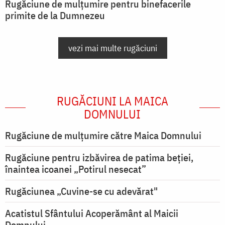
Rugăciune de mulțumire pentru binefacerile
primite de la Dumnezeu
vezi mai multe rugăciuni
RUGĂCIUNI LA MAICA
DOMNULUI
Rugăciune de mulţumire către Maica Domnului
Rugăciune pentru izbăvirea de patima beției,
înaintea icoanei „Potirul nesecat”
Rugăciunea „Cuvine-se cu adevărat"
Acatistul Sfântului Acoperământ al Maicii
Domnului