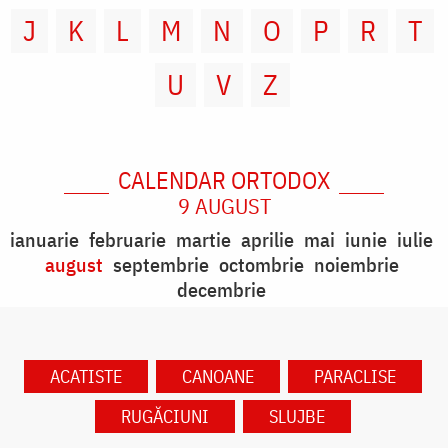
J
K
L
M
N
O
P
R
T
U
V
Z
CALENDAR ORTODOX
9 AUGUST
ianuarie
februarie
martie
aprilie
mai
iunie
iulie
august
septembrie
octombrie
noiembrie
decembrie
ACATISTE
CANOANE
PARACLISE
RUGĂCIUNI
SLUJBE