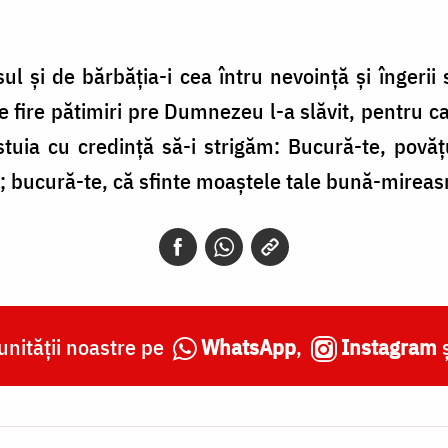
ul și de bărbăția-i cea întru nevoință și îngerii 
e fire pătimiri pre Dumnezeu l-a slăvit, pentru ca
stuia cu credință să-i strigăm: Bucură-te, povăț
ii; bucură-te, că sfinte moaștele tale bună-mirea
nității noastre pe
WhatsApp
,
Instagram