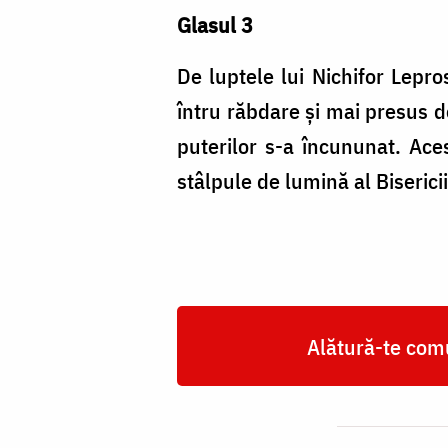
Glasul 3
De luptele lui Nichifor Lepros
întru răbdare și mai presus d
puterilor s-a încununat. Ace
stâlpule de lumină al Biseric
Alătură-te comu