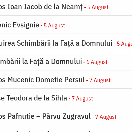
ios Ioan Iacob de la Neamț
- 5 August
nic Evsignie
- 5 August
uirea Schimbării la Faţă a Domnului
- 5 Aug
imbării la Faţă a Domnului
- 6 August
ios Mucenic Dometie Persul
- 7 August
se Teodora de la Sihla
- 7 August
os Pafnutie – Pârvu Zugravul
- 7 August