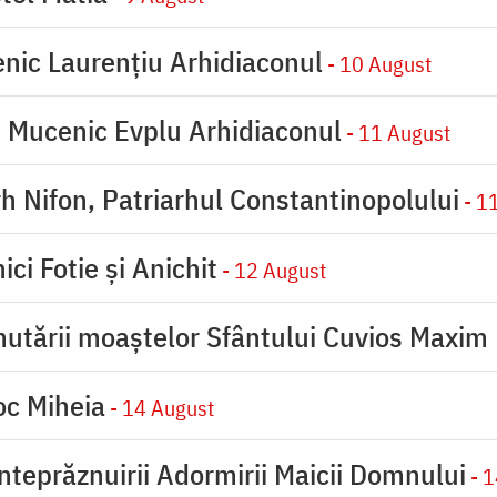
enic Laurențiu Arhidiaconul
- 10 August
e Mucenic Evplu Arhidiaconul
- 11 August
rh Nifon, Patriarhul Constantinopolului
- 1
ici Fotie şi Anichit
- 12 August
utării moaştelor Sfântului Cuvios Maxim 
oc Miheia
- 14 August
inteprăznuirii Adormirii Maicii Domnului
- 1