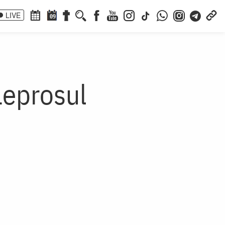
LIVE
09
Leprosul