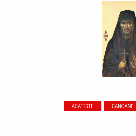
ACATISTE
CANOANE