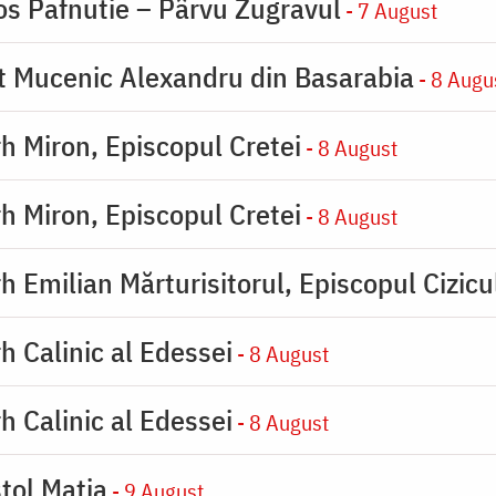
os Pafnutie – Pârvu Zugravul
- 7 August
ot Mucenic Alexandru din Basarabia
- 8 Augu
rh Miron, Episcopul Cretei
- 8 August
rh Miron, Episcopul Cretei
- 8 August
h Emilian Mărturisitorul, Episcopul Cizicu
h Calinic al Edessei
- 8 August
h Calinic al Edessei
- 8 August
tol Matia
- 9 August