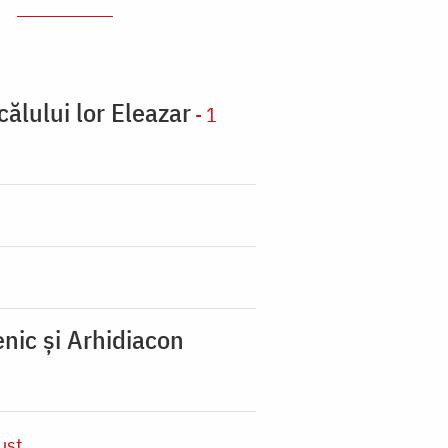
călului lor Eleazar
- 1
nic şi Arhidiacon
ust