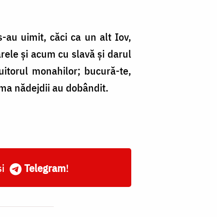
s-au uimit, căci ca un alt Iov,
rele și acum cu slavă și darul
uitorul monahilor; bucură-te,
sma nădejdii au dobândit.
și
Telegram
!