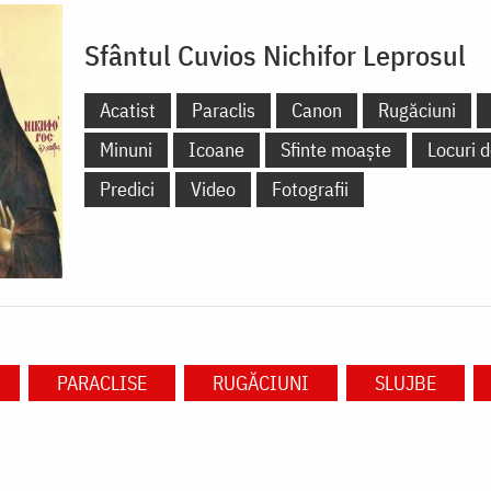
Sfântul Cuvios Nichifor Leprosul
Acatist
Paraclis
Canon
Rugăciuni
Minuni
Icoane
Sfinte moaște
Locuri d
Predici
Video
Fotografii
PARACLISE
RUGĂCIUNI
SLUJBE