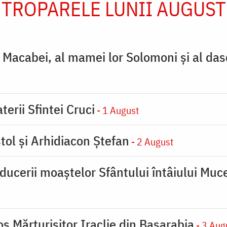
TROPARELE LUNII AUGUST
ţi Macabei, al mamei lor Solomoni şi al das
terii Sfintei Cruci
- 1 August
tol și Arhidiacon Ștefan
- 2 August
ducerii moaştelor Sfântului întâiului Muce
s Mărturisitor Iraclie din Basarabia
- 3 Aug