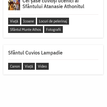
Cei șase cuvioși ucenici ai
Sfântului Atanasie Athonitul
Viață
Icoane
Locuri de pelerinaj
Sfântul Munte Athos
Fotografii
Sfântul Cuvios Lampadie
Canon
Viață
Video