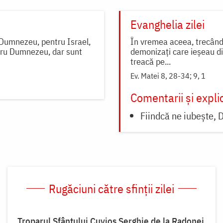
Evanghelia zilei
 Dumnezeu, pentru Israel,
În vremea aceea, trecând I
ntru Dumnezeu, dar sunt
demonizați care ieșeau di
treacă pe...
Ev. Matei 8, 28-34; 9, 1
Comentarii și explic
Fiindcă ne iubește, 
Rugăciuni către sfinții zilei
Troparul Sfântului Cuvios Serghie de la Radonej