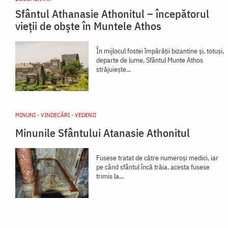
Sfântul Athanasie Athonitul – începătorul
vieții de obște în Muntele Athos
În mijlocul fostei împărății bizantine și, totuși,
departe de lume, Sfântul Munte Athos
străjuiește...
MINUNI - VINDECĂRI - VEDENII
Minunile Sfântului Atanasie Athonitul
Fusese tratat de către numeroşi medici, iar
pe când sfântul încă trăia, acesta fusese
trimis la...