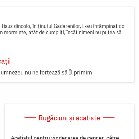
isus dincolo, în ținutul Gadarenilor, L-au întâmpinat doi
n morminte, atât de cumpliți, încât nimeni nu putea să
ații
Dumnezeu nu ne forțează să Îl primim
Rugăciuni și acatiste
Acatistul pentru vindecarea de cancer, către