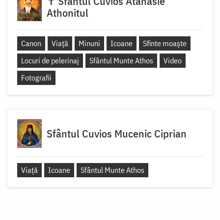
✝ Sfântul Cuvios Atanasie
Athonitul
Canon
Viață
Minuni
Icoane
Sfinte moaște
Locuri de pelerinaj
Sfântul Munte Athos
Video
Fotografii
Sfântul Cuvios Mucenic Ciprian
Viață
Icoane
Sfântul Munte Athos