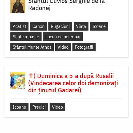
Sfântul Cuvios Serghie de la
Radonej
Acatist
Canon
Rugăciuni
Viață
Icoane
Sfinte moaște
Locuri de pelerinaj
Sfântul Munte Athos
Video
Fotografii
✝) Duminica a 5-a după Rusalii
(Vindecarea celor doi demonizați
din ținutul Gadarei)
Icoane
Predici
Video