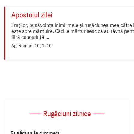
Apostolul zilei
Fraților, bunăvoința inimii mele și rugăciunea mea către
este spre mântuire. Căci le mărturisesc că au râvnă pe
fără cunoștință,...
Ap. Romani 10, 1-10
Rugăciuni zilnice
Rugăciunile dimineții