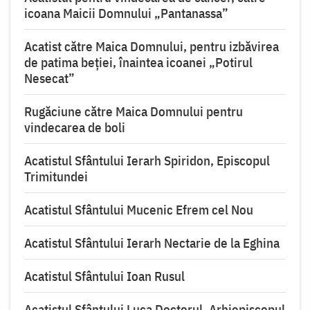
icoana Maicii Domnului „Pantanassa”
Acatist către Maica Domnului, pentru izbăvirea
de patima beției, înaintea icoanei „Potirul
Nesecat”
Rugăciune către Maica Domnului pentru
vindecarea de boli
Acatistul Sfântului Ierarh Spiridon, Episcopul
Trimitundei
Acatistul Sfântului Mucenic Efrem cel Nou
Acatistul Sfântului Ierarh Nectarie de la Eghina
Acatistul Sfântului Ioan Rusul
Acatistul Sfântului Luca Doctorul, Arhiepiscopul