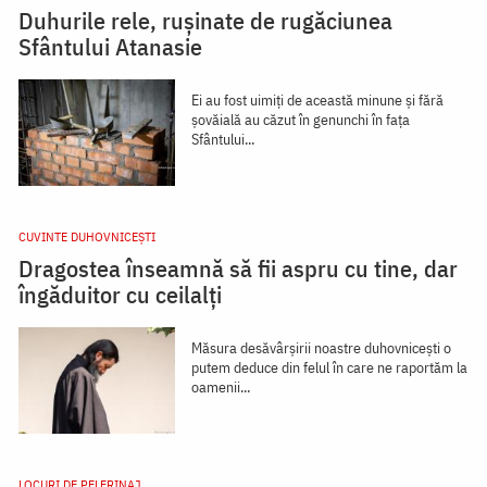
Duhurile rele, rușinate de rugăciunea
Sfântului Atanasie
Ei au fost uimiţi de această minune şi fără
şovăială au căzut în genunchi în faţa
Sfântului...
CUVINTE DUHOVNICEȘTI
Dragostea înseamnă să fii aspru cu tine, dar
îngăduitor cu ceilalți
Măsura desăvârșirii noastre duhovnicești o
putem deduce din felul în care ne raportăm la
oamenii...
LOCURI DE PELERINAJ