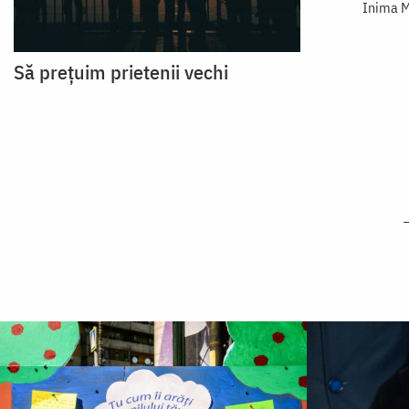
Inima M
Să prețuim prietenii vechi