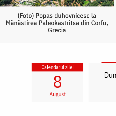
(Foto) Popas duhovnicesc la
Mănăstirea Paleokastritsa din Corfu,
Grecia
Calendarul zilei
Dum
8
August