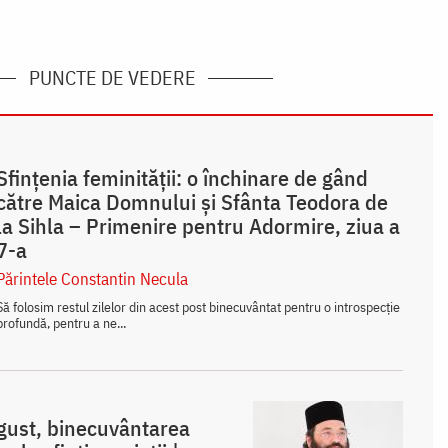
PUNCTE DE VEDERE
Sfințenia feminității: o închinare de gând
către Maica Domnului și Sfânta Teodora de
la Sihla – Primenire pentru Adormire, ziua a
7-a
Părintele Constantin Necula
Să folosim restul zilelor din acest post binecuvântat pentru o introspecție
profundă, pentru a ne...
ugust, binecuvântarea