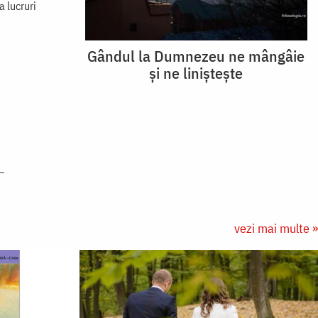
 lucruri
Gândul la Dumnezeu ne mângâie
și ne liniștește
vezi mai multe »