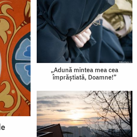
„Adună mintea mea cea
împrăștiată, Doamne!”
de