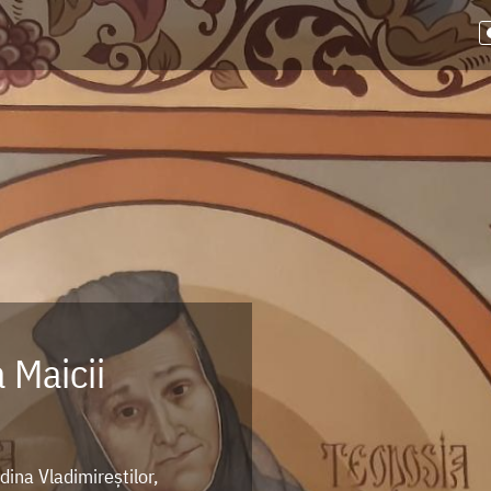
 Maicii
dina Vladimireștilor,