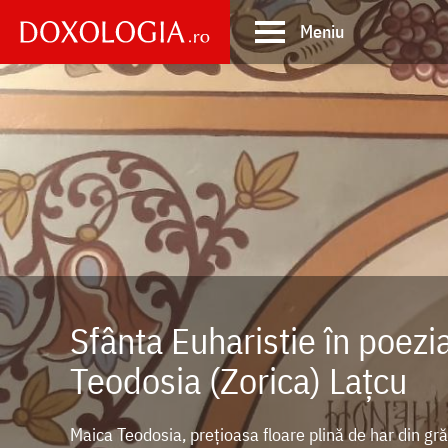
Skip
Meniu
to
main
Main
content
navigation
Sfânta Euharistie în poezia
Teodosia (Zorica) Lațcu
Maica Teodosia, prețioasa floare plină de har din gră