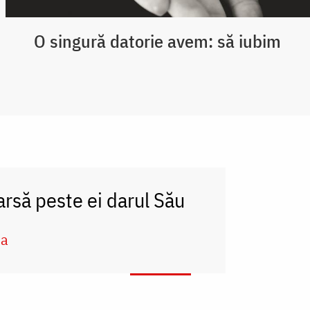
O singură datorie avem: să iubim
arsă peste ei darul Său
na