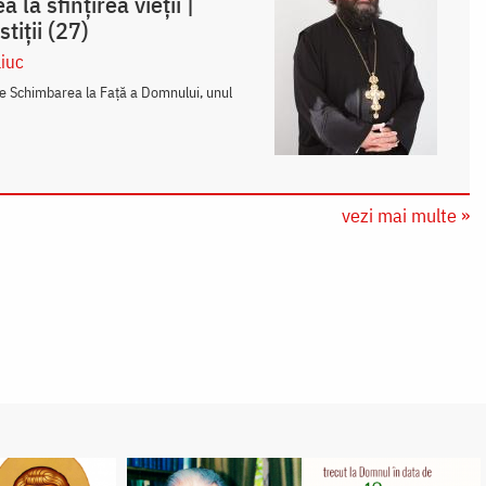
la sfințirea vieții |
tiții (27)
liuc
te Schimbarea la Față a Domnului, unul
vezi mai multe »