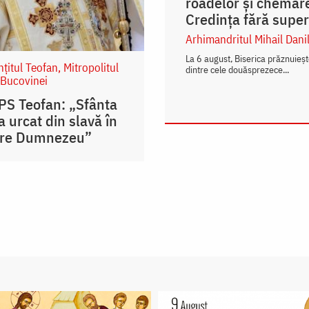
roadelor și chemarea 
Credința fără supers
Arhimandritul Mihail Dani
La 6 august, Biserica prăznuieș
nțitul Teofan, Mitropolitul
dintre cele douăsprezece...
 Bucovinei
IPS Teofan: „Sfânta
 urcat din slavă în
tre Dumnezeu”