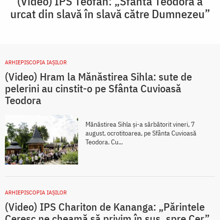
(Video) IPS Teofan: „Sfânta Teodora a
urcat din slavă în slavă către Dumnezeu”
ARHIEPISCOPIA IAŞILOR
(Video) Hram la Mănăstirea Sihla: sute de
pelerini au cinstit-o pe Sfânta Cuvioasă
Teodora
Mănăstirea Sihla și-a sărbătorit vineri, 7
august, ocrotitoarea, pe Sfânta Cuvioasă
Teodora. Cu...
ARHIEPISCOPIA IAŞILOR
(Video) IPS Chariton de Kananga: „Părintele
Ceresc ne cheamă să privim în sus, spre Cer”