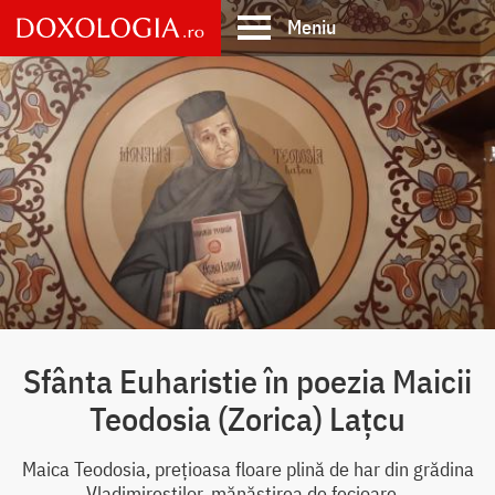
Skip
Meniu
to
main
Main
content
navigation
Sfânta Euharistie în poezia Maicii
Teodosia (Zorica) Lațcu
Maica Teodosia, prețioasa floare plină de har din grădina
Vladimireștilor, mănăstirea de fecioare...