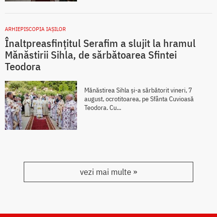
ARHIEPISCOPIA IAŞILOR
Înaltpreasfințitul Serafim a slujit la hramul
Mănăstirii Sihla, de sărbătoarea Sfintei
Teodora
Mănăstirea Sihla și-a sărbătorit vineri, 7
august, ocrotitoarea, pe Sfânta Cuvioasă
Teodora. Cu...
vezi mai multe »