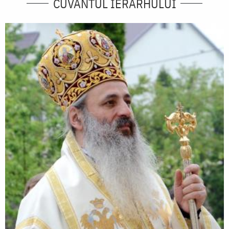
CUVÂNTUL IERARHULUI