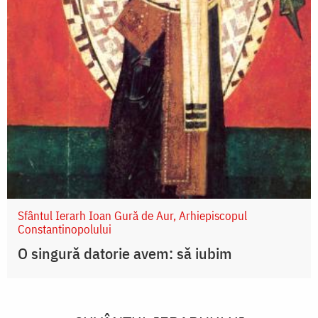
Sfântul Ierarh Ioan Gură de Aur, Arhiepiscopul
Constantinopolului
O singură datorie avem: să iubim