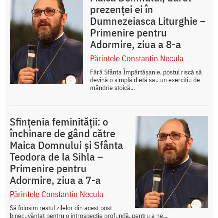
prezenței ei în
Dumnezeiasca Liturghie –
Primenire pentru
Adormire, ziua a 8-a
Părintele Constantin Necula
Fără Sfânta Împărtășanie, postul riscă să
devină o simplă dietă sau un exercițiu de
mândrie stoică...
Sfințenia feminității: o
închinare de gând către
Maica Domnului și Sfânta
Teodora de la Sihla –
Primenire pentru
Adormire, ziua a 7-a
Părintele Constantin Necula
Să folosim restul zilelor din acest post
binecuvântat pentru o introspecție profundă, pentru a ne...