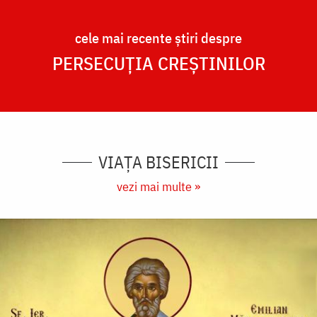
cele mai recente știri despre
PERSECUȚIA CREȘTINILOR
VIAȚA BISERICII
vezi mai multe »