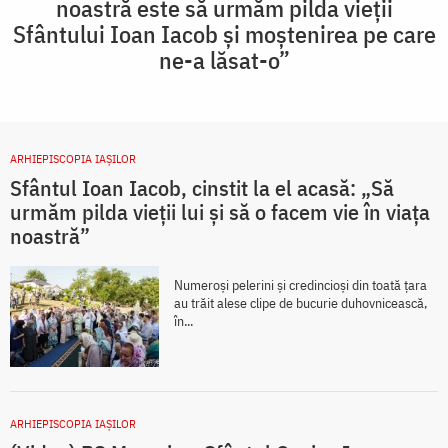
noastră este să urmăm pilda vieții
Sfântului Ioan Iacob și moștenirea pe care
ne-a lăsat-o”
ARHIEPISCOPIA IAŞILOR
Sfântul Ioan Iacob, cinstit la el acasă: „Să
urmăm pilda vieții lui și să o facem vie în viața
noastră”
Numeroși pelerini și credincioși din toată țara
au trăit alese clipe de bucurie duhovnicească,
în...
ARHIEPISCOPIA IAŞILOR