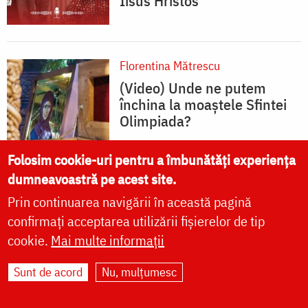
Iisus Hristos”
Florentina Mătrescu
(Video) Unde ne putem
închina la moaștele Sfintei
Olimpiada?
Folosim cookie-uri pentru a îmbunătăți experiența
dumneavoastră pe acest site.
Prin continuarea navigării în această pagină
Florentina Mătrescu
confirmați acceptarea utilizării fișierelor de tip
(Video) Cum s-a pregătit
cookie.
Mai multe informații
Sfânta Olimpiada pentru
întâlnirea cu Dumnezeu
Sunt de acord
Nu, mulțumesc