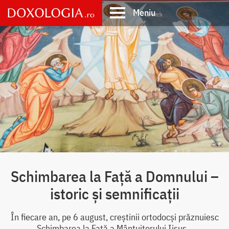
Skip
Meniu
to
main
Main
content
navigation
Schimbarea la Față a Domnului –
istoric și semnificații
În fiecare an, pe 6 august, creștinii ortodocși prăznuiesc
Schimbarea la Față a Mântuitorului Iisus...