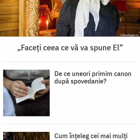
„Faceți ceea ce vă va spune El”
De ce uneori primim canon
după spovedanie?
Cum înțeleg cei mai mulți