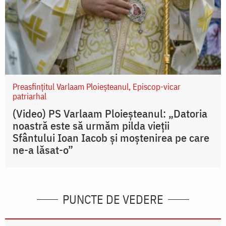
Preasfințitul Varlaam Ploieșteanul, Episcop-vicar
patriarhal
(Video) PS Varlaam Ploieșteanul: „Datoria
noastră este să urmăm pilda vieții
Sfântului Ioan Iacob și moștenirea pe care
ne-a lăsat-o”
PUNCTE DE VEDERE