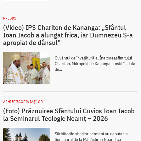
PREDICI
(Video) IPS Chariton de Kananga: „Sfântul
Ioan Iacob a alungat frica, iar Dumnezeu S-a
apropiat de dânsul”
Cuvântul de învățătură al Înaltpreasfințitului
Chariton, Mitropolit de Kananga , rostit în data
de...
ARHIEPISCOPIA IAŞILOR
(Foto) Prăznuirea Sfântului Cuvios Ioan Iacob
la Seminarul Teologic Neamț – 2026
Sărbătorile sfinților nemțeni au debutat la
Seminarul de la Mănăstirea Neamț cu