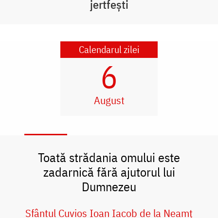
jertfești
Calendarul zilei
6
August
Toată strădania omului este
zadarnică fără ajutorul lui
Dumnezeu
Sfântul Cuvios Ioan Iacob de la Neamț