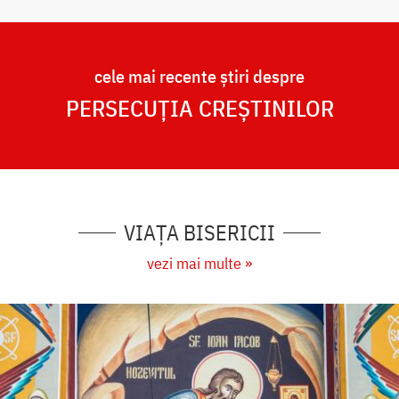
cele mai recente știri despre
PERSECUȚIA CREȘTINILOR
VIAȚA BISERICII
vezi mai multe »