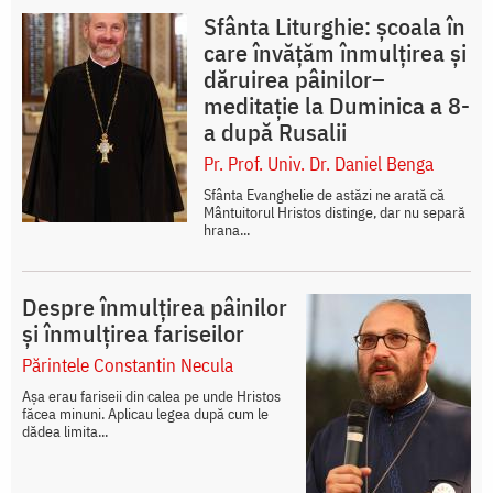
Sfânta Liturghie: școala în
care învățăm înmulțirea și
dăruirea pâinilor–
meditație la Duminica a 8-
a după Rusalii
Pr. Prof. Univ. Dr. Daniel Benga
Sfânta Evanghelie de astăzi ne arată că
Mântuitorul Hristos distinge, dar nu separă
hrana...
Despre înmulțirea pâinilor
și înmulțirea fariseilor
Părintele Constantin Necula
Așa erau fariseii din calea pe unde Hristos
făcea minuni. Aplicau legea după cum le
dădea limita...