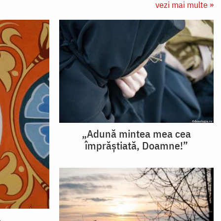
vezi mai multe »
„Adună mintea mea cea
împrăștiată, Doamne!”