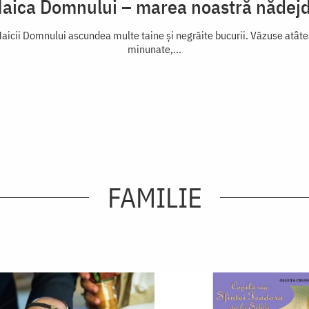
aica Domnului – marea noastră nădej
aicii Domnului ascundea multe taine și negrăite bucurii. Văzuse atâtea
minunate,...
FAMILIE