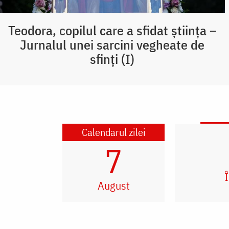
Teodora, copilul care a sfidat știința –
Jurnalul unei sarcini vegheate de
sfinți (I)
Calendarul zilei
7
Î
August