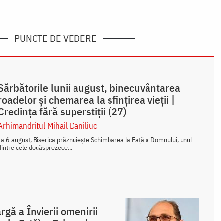
PUNCTE DE VEDERE
Sărbătorile lunii august, binecuvântarea
roadelor și chemarea la sfințirea vieții |
Credința fără superstiții (27)
Arhimandritul Mihail Daniliuc
La 6 august, Biserica prăznuiește Schimbarea la Față a Domnului, unul
dintre cele douăsprezece...
gă a Învierii omenirii