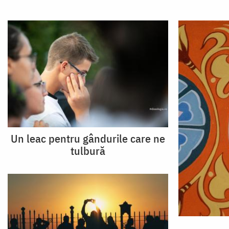
Un leac pentru gândurile care ne
tulbură