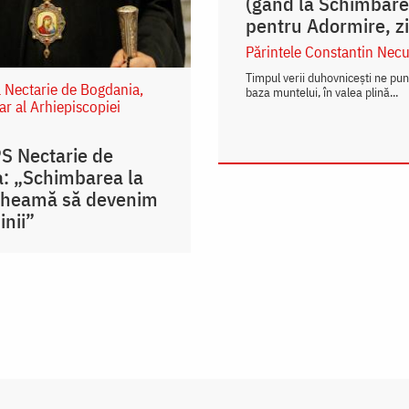
(gând la Schimbarea
pentru Adormire, zi
Părintele Constantin Necu
Timpul verii duhovnicești ne pu
l Nectarie de Bogdania,
baza muntelui, în valea plină...
ar al Arhiepiscopiei
PS Nectarie de
: „Schimbarea la
cheamă să devenim
inii”