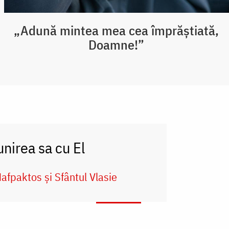
„Adună mintea mea cea împrăștiată,
Doamne!”
nirea sa cu El
Nafpaktos și Sfântul Vlasie