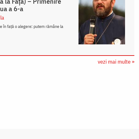
 la Față) – Primenire
ua a 6-a
la
ne în față o alegere: putem rămâne la
vezi mai multe »