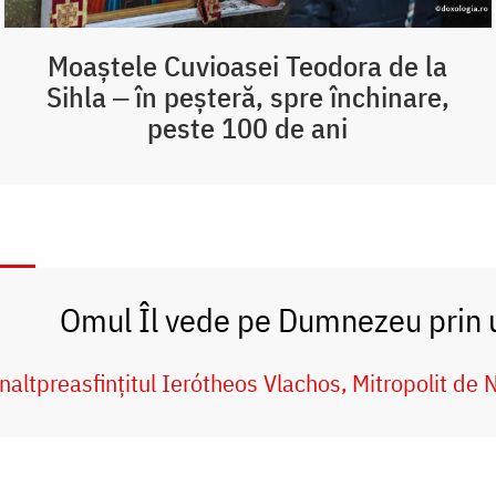
Moaștele Cuvioasei Teodora de la
Sihla ‒ în peșteră, spre închinare,
peste 100 de ani
Omul Îl vede pe Dumnezeu prin u
naltpreasfințitul Ierótheos Vlachos, Mitropolit de 