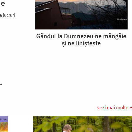
de
 lucruri
Gândul la Dumnezeu ne mângâie
și ne liniștește
vezi mai multe »