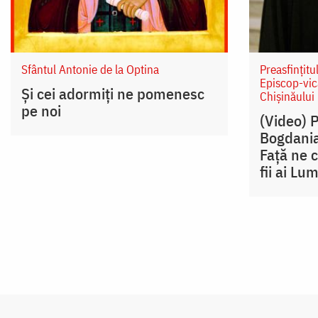
Sfântul Antonie de la Optina
Preasfințitu
Episcop-vic
Și cei adormiți ne pomenesc
Chișinăului
pe noi
(Video) 
Bogdania
Față ne 
fii ai Lum