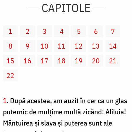
CAPITOLE
1
2
3
4
5
6
7
8
9
10
11
12
13
14
15
16
17
18
19
20
21
22
1
. După acestea, am auzit în cer ca un glas
puternic de mulţime multă zicând: Aliluia!
Mântuirea şi slava şi puterea sunt ale