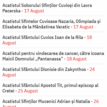
Acatistul Soborului Sfinților Cuvioși din Lavra
Pecerska
- 17 August
Acatistul Sfintelor Cuvioase Nazaria, Olimpiada și
Elisabeta de la Mănăstirea Varatic
- 17 August
Acatistul Sfântului Cuvios Ioan de la Rila
- 18
August
Acatistul pentru vindecarea de cancer, către icoana
Maicii Domnului „Pantanassa”
- 18 August
Acatistul Sfântului Dionisie din Zakynthos
- 24
August
Acatistul Sfântului Apostol Tit, primul episcop al
Cretei
- 25 August
Acatistul Sfinților Mucenici Adrian și Natalia
- 26
August