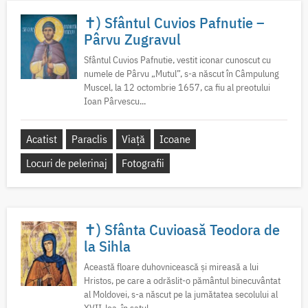
✝) Sfântul Cuvios Pafnutie –
Pârvu Zugravul
Sfântul Cuvios Pafnutie, vestit iconar cunoscut cu
numele de Pârvu „Mutul”, s-a născut în Câmpulung
Muscel, la 12 octombrie 1657, ca fiu al preotului
Ioan Pârvescu...
Acatist
Paraclis
Viață
Icoane
Locuri de pelerinaj
Fotografii
✝) Sfânta Cuvioasă Teodora de
la Sihla
Această floare duhovnicească și mireasă a lui
Hristos, pe care a odrăslit-o pământul binecuvântat
al Moldovei, s-a născut pe la jumătatea secolului al