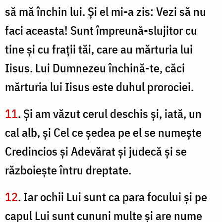
să mă închin lui. Şi el mi-a zis: Vezi să nu
faci aceasta! Sunt împreună-slujitor cu
tine şi cu fraţii tăi, care au mărturia lui
Iisus. Lui Dumnezeu închină-te, căci
mărturia lui Iisus este duhul prorociei.
11
. Şi am văzut cerul deschis şi, iată, un
cal alb, şi Cel ce şedea pe el se numeşte
Credincios şi Adevărat şi judecă şi se
războieşte întru dreptate.
12
. Iar ochii Lui sunt ca para focului şi pe
capul Lui sunt cununi multe şi are nume