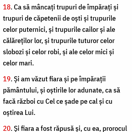
18
. Ca să mâncaţi trupuri de împăraţi şi
trupuri de căpetenii de oşti şi trupurile
celor puternici, şi trupurile cailor şi ale
călăreţilor lor, şi trupurile tuturor celor
slobozi şi celor robi, şi ale celor mici şi
celor mari.
19
. Şi am văzut fiara şi pe împăraţii
pământului, şi oştirile lor adunate, ca să
facă război cu Cel ce şade pe cal şi cu
oştirea Lui.
20
. Şi fiara a fost răpusă şi, cu ea, prorocul