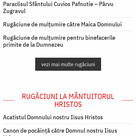
Paraclisul Sfântului Cuvios Pafnutie – Pârvu
Zugravul
Rugăciune de mulţumire către Maica Domnului
Rugăciune de mulțumire pentru binefacerile
primite de la Dumnezeu
vezi mai multe rugăciuni
RUGĂCIUNI LA MÂNTUITORUL
HRISTOS
Acatistul Domnului nostru Iisus Hristos
Canon de pocăință către Domnul nostru Iisus