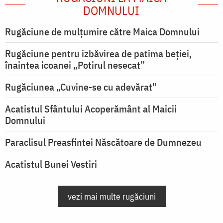
DOMNULUI
Rugăciune de mulţumire către Maica Domnului
Rugăciune pentru izbăvirea de patima beției,
înaintea icoanei „Potirul nesecat”
Rugăciunea „Cuvine-se cu adevărat"
Acatistul Sfântului Acoperământ al Maicii
Domnului
Paraclisul Preasfintei Născătoare de Dumnezeu
Acatistul Bunei Vestiri
vezi mai multe rugăciuni