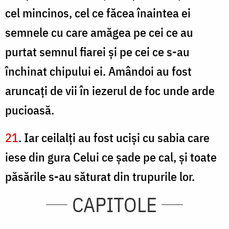
cel mincinos, cel ce făcea înaintea ei
semnele cu care amăgea pe cei ce au
purtat semnul fiarei şi pe cei ce s-au
închinat chipului ei. Amândoi au fost
aruncaţi de vii în iezerul de foc unde arde
pucioasă.
21
. Iar ceilalţi au fost ucişi cu sabia care
iese din gura Celui ce şade pe cal, şi toate
păsările s-au săturat din trupurile lor.
CAPITOLE