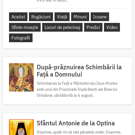
XVII-lea, în satul...
Acatist
Rugăciuni
Viață
Minuni
Icoane
Sfinte moaște
Locuri de pelerinaj
Predici
Video
Fotografii
După-prăznuirea Schimbării la
Față a Domnului
Schimbarea la Față a Mântuitorului Iisus Hristos
este unul din Praznicele împărătești ale Bisericii
Ortodoxe, sărbătorită la 6 august.
Sfântul Antonie de la Optina
Doamne, ajută-mi să văd păcatele mele; Doamne,