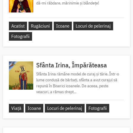
dă-mi răbdare, mărinimie şi blândeţe!
Acatist
Rugăciuni
Icoane
Locuri de pelerinaj
Fotografii
Sfânta Irina, Împărăteasa
Sfânta Irina rămâne model de curaj și tărie. Într-o
lume condusă de bărbați, sfânta a avut curajul să
repună în Biserici icoanele. De aceea, peste
veacuri, a rămas drept...
Viață
Icoane
Locuri de pelerinaj
Fotografii