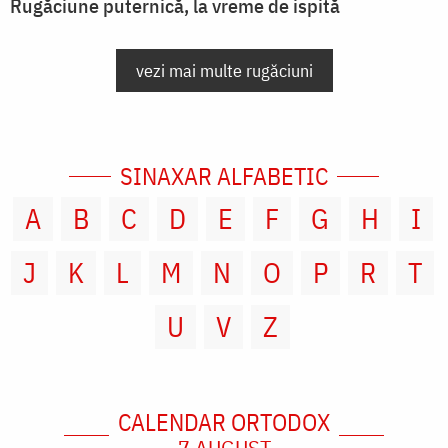
Rugăciune puternică, la vreme de ispită
vezi mai multe rugăciuni
SINAXAR ALFABETIC
A
B
C
D
E
F
G
H
I
J
K
L
M
N
O
P
R
T
U
V
Z
CALENDAR ORTODOX
7 AUGUST