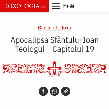
Skip
Meniu
to
main
Main
content
navigation
Biblia ortodoxă
Apocalipsa Sfântului Ioan
Teologul – Capitolul 19