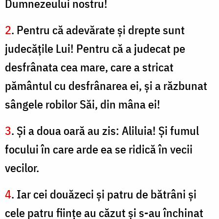
Dumnezeului nostru!
2
. Pentru că adevărate şi drepte sunt
judecăţile Lui! Pentru că a judecat pe
desfrânata cea mare, care a stricat
pământul cu desfrânarea ei, şi a răzbunat
sângele robilor Săi, din mâna ei!
3
. Şi a doua oară au zis: Aliluia! Şi fumul
focului în care arde ea se ridică în vecii
vecilor.
4
. Iar cei douăzeci şi patru de bătrâni şi
cele patru fiinţe au căzut şi s-au închinat