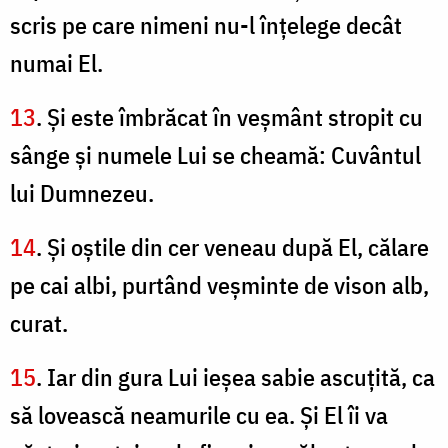
scris pe care nimeni nu-l înţelege decât
numai El.
13
. Şi este îmbrăcat în veşmânt stropit cu
sânge şi numele Lui se cheamă: Cuvântul
lui Dumnezeu.
14
. Şi oştile din cer veneau după El, călare
pe cai albi, purtând veşminte de vison alb,
curat.
15
. Iar din gura Lui ieşea sabie ascuţită, ca
să lovească neamurile cu ea. Şi El îi va