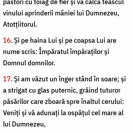
păstori cu toiag de fier şi va călca teascul
vinului aprinderii mâniei lui Dumnezeu,
Atotţiitorul.
16
. Şi pe haina Lui şi pe coapsa Lui are
nume scris: Împăratul împăraţilor şi
Domnul domnilor.
17
. Şi am văzut un înger stând în soare; şi
a strigat cu glas puternic, grăind tuturor
păsărilor care zboară spre înaltul cerului:
Veniţi şi vă adunaţi la ospăţul cel mare al
lui Dumnezeu,