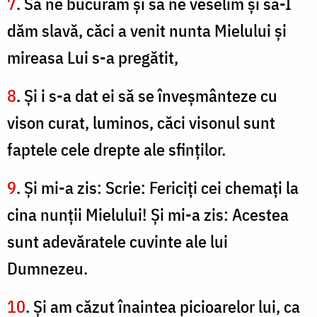
7
. Să ne bucurăm şi să ne veselim şi să-I
dăm slavă, căci a venit nunta Mielului şi
mireasa Lui s-a pregătit,
8
. Şi i s-a dat ei să se înveşmânteze cu
vison curat, luminos, căci visonul sunt
faptele cele drepte ale sfinţilor.
9
. Şi mi-a zis: Scrie: Fericiţi cei chemaţi la
cina nunţii Mielului! Şi mi-a zis: Acestea
sunt adevăratele cuvinte ale lui
Dumnezeu.
10
. Şi am căzut înaintea picioarelor lui, ca