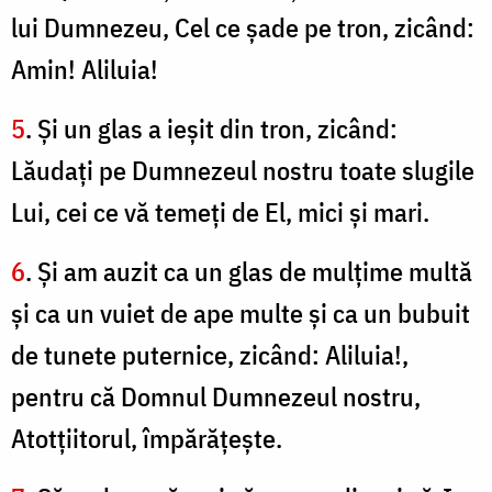
lui Dumnezeu, Cel ce şade pe tron, zicând:
Amin! Aliluia!
5
. Şi un glas a ieşit din tron, zicând:
Lăudaţi pe Dumnezeul nostru toate slugile
Lui, cei ce vă temeţi de El, mici şi mari.
6
. Şi am auzit ca un glas de mulţime multă
şi ca un vuiet de ape multe şi ca un bubuit
de tunete puternice, zicând: Aliluia!,
pentru că Domnul Dumnezeul nostru,
Atotţiitorul, împărăţeşte.