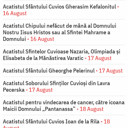
Acatistul Sfântului Cuvios Gherasim Kefalonitul
-
16 August
Acatistul Chipului nefăcut de mână al Domnului
Nostru Iisus Hristos sau al Sfintei Mahrame a
Domnului
- 16 August
Acatistul Sfintelor Cuvioase Nazaria, Olimpiada și
Elisabeta de la Mănăstirea Varatic
- 17 August
Acatistul Sfântului Gheorghe Pelerinul
- 17 August
Acatistul Soborului Sfinților Cuvioși din Lavra
Pecerska
- 17 August
Acatistul pentru vindecarea de cancer, către icoana
Maicii Domnului „Pantanassa”
- 18 August
Acatistul Sfântului Cuvios Ioan de la Rila
- 18
August