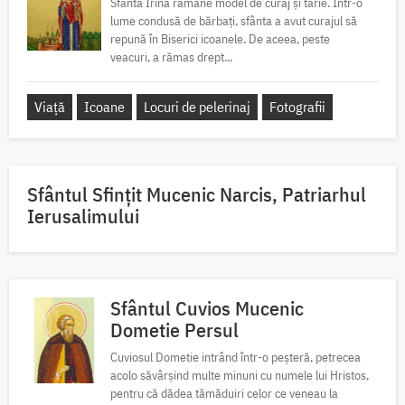
Sfânta Irina rămâne model de curaj și tărie. Într-o
lume condusă de bărbați, sfânta a avut curajul să
repună în Biserici icoanele. De aceea, peste
veacuri, a rămas drept...
Viață
Icoane
Locuri de pelerinaj
Fotografii
Sfântul Sfinţit Mucenic Narcis, Patriarhul
Ierusalimului
Sfântul Cuvios Mucenic
Dometie Persul
Cuviosul Dometie intrând într-o peșteră, petrecea
acolo săvârșind multe minuni cu numele lui Hristos,
pentru că dădea tămăduiri celor ce veneau la