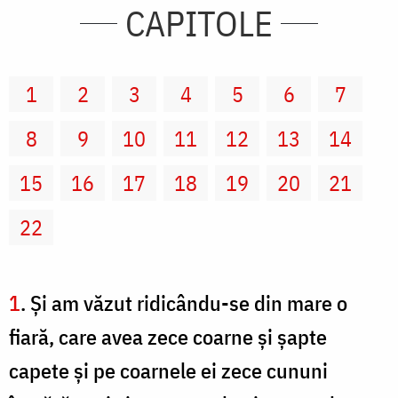
CAPITOLE
1
2
3
4
5
6
7
8
9
10
11
12
13
14
15
16
17
18
19
20
21
22
1
. Şi am văzut ridicându-se din mare o
fiară, care avea zece coarne şi şapte
capete şi pe coarnele ei zece cununi