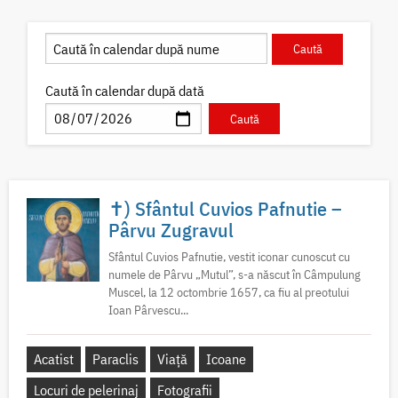
Caută în calendar după dată
✝) Sfântul Cuvios Pafnutie –
Pârvu Zugravul
Sfântul Cuvios Pafnutie, vestit iconar cunoscut cu
numele de Pârvu „Mutul”, s-a născut în Câmpulung
Muscel, la 12 octombrie 1657, ca fiu al preotului
Ioan Pârvescu...
Acatist
Paraclis
Viață
Icoane
Locuri de pelerinaj
Fotografii