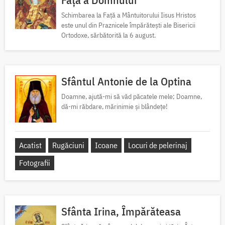
Schimbarea la Față a Mântuitorului Iisus Hristos
este unul din Praznicele împărătești ale Bisericii
Ortodoxe, sărbătorită la 6 august.
Sfântul Antonie de la Optina
Doamne, ajută-mi să văd păcatele mele; Doamne,
dă-mi răbdare, mărinimie şi blândeţe!
Acatist
Rugăciuni
Icoane
Locuri de pelerinaj
Fotografii
Sfânta Irina, Împărăteasa