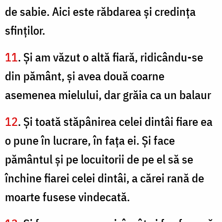
de sabie. Aici este răbdarea şi credinţa
sfinţilor.
11
. Şi am văzut o altă fiară, ridicându-se
din pământ, şi avea două coarne
asemenea mielului, dar grăia ca un balaur
12
. Şi toată stăpânirea celei dintâi fiare ea
o pune în lucrare, în faţa ei. Şi face
pământul şi pe locuitorii de pe el să se
închine fiarei celei dintâi, a cărei rană de
moarte fusese vindecată.