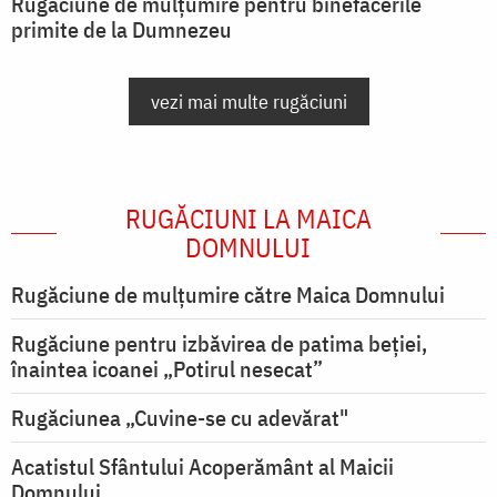
Rugăciune de mulțumire pentru binefacerile
primite de la Dumnezeu
vezi mai multe rugăciuni
RUGĂCIUNI LA MAICA
DOMNULUI
Rugăciune de mulţumire către Maica Domnului
Rugăciune pentru izbăvirea de patima beției,
înaintea icoanei „Potirul nesecat”
Rugăciunea „Cuvine-se cu adevărat"
Acatistul Sfântului Acoperământ al Maicii
Domnului