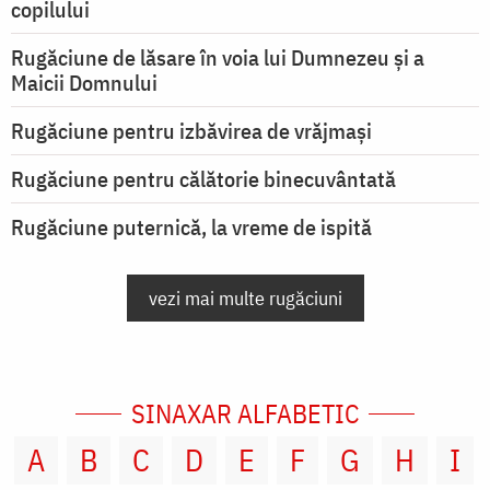
copilului
Rugăciune de lăsare în voia lui Dumnezeu şi a
Maicii Domnului
Rugăciune pentru izbăvirea de vrăjmași
Rugăciune pentru călătorie binecuvântată
Rugăciune puternică, la vreme de ispită
vezi mai multe rugăciuni
SINAXAR ALFABETIC
A
B
C
D
E
F
G
H
I