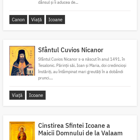
dânsul și îi aducea de...
Canon
Viață
Icoane
Sfântul Cuvios Nicanor
Sfântul Cuvios Nicanor s-a născut în anul 1491, în
Tesalonic. Părinții săi, Ioan și Maria, doi credincioși
înstăriți, au întâmpinat mari greutăți în a dobândi
prunci....
Viață
Icoane
Cinstirea Sfintei Icoane a
Maicii Domnului de la Valaam