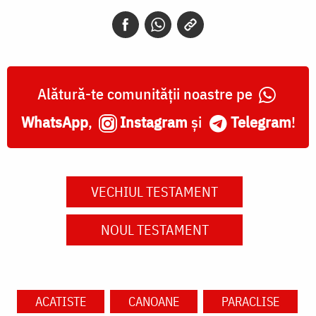
Alătură-te comunității noastre pe
WhatsApp
,
Instagram
și
Telegram
!
VECHIUL TESTAMENT
NOUL TESTAMENT
ACATISTE
CANOANE
PARACLISE