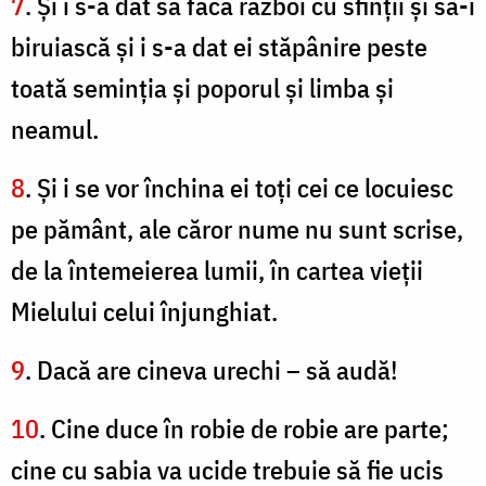
7
. Şi i s-a dat să facă război cu sfinţii şi să-i
biruiască şi i s-a dat ei stăpânire peste
toată seminţia şi poporul şi limba şi
neamul.
8
. Şi i se vor închina ei toţi cei ce locuiesc
pe pământ, ale căror nume nu sunt scrise,
de la întemeierea lumii, în cartea vieţii
Mielului celui înjunghiat.
9
. Dacă are cineva urechi – să audă!
10
. Cine duce în robie de robie are parte;
cine cu sabia va ucide trebuie să fie ucis