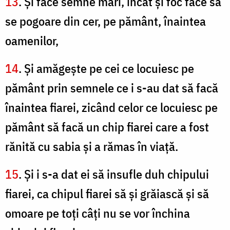
13
. Şi face semne mari, încât şi foc face să
se pogoare din cer, pe pământ, înaintea
oamenilor,
14
. Şi amăgeşte pe cei ce locuiesc pe
pământ prin semnele ce i s-au dat să facă
înaintea fiarei, zicând celor ce locuiesc pe
pământ să facă un chip fiarei care a fost
rănită cu sabia şi a rămas în viaţă.
15
. Şi i s-a dat ei să insufle duh chipului
fiarei, ca chipul fiarei să şi grăiască şi să
omoare pe toţi câţi nu se vor închina