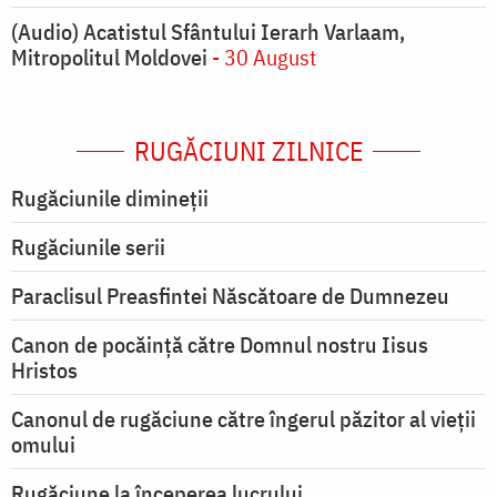
(Audio) Acatistul Sfântului Ierarh Varlaam,
Mitropolitul Moldovei
- 30 August
RUGĂCIUNI ZILNICE
Rugăciunile dimineții
Rugăciunile serii
Paraclisul Preasfintei Născătoare de Dumnezeu
Canon de pocăință către Domnul nostru Iisus
Hristos
Canonul de rugăciune către îngerul păzitor al vieții
omului
Rugăciune la începerea lucrului