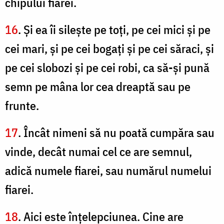
chipului fiarei.
16
. Şi ea îi sileşte pe toţi, pe cei mici şi pe
cei mari, şi pe cei bogaţi şi pe cei săraci, şi
pe cei slobozi şi pe cei robi, ca să-şi pună
semn pe mâna lor cea dreaptă sau pe
frunte.
17
. Încât nimeni să nu poată cumpăra sau
vinde, decât numai cel ce are semnul,
adică numele fiarei, sau numărul numelui
fiarei.
18
. Aici este înţelepciunea. Cine are