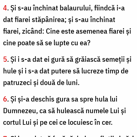
4
. Şi s-au închinat balaurului, fiindcă i-a
dat fiarei stăpânirea; şi s-au închinat
fiarei, zicând: Cine este asemenea fiarei şi
cine poate să se lupte cu ea?
5
. Şi i s-a dat ei gură să grăiască semeţii şi
hule şi i s-a dat putere să lucreze timp de
patruzeci şi două de luni.
6
. Şi şi-a deschis gura sa spre hula lui
Dumnezeu, ca să hulească numele Lui şi
cortul Lui şi pe cei ce locuiesc în cer.