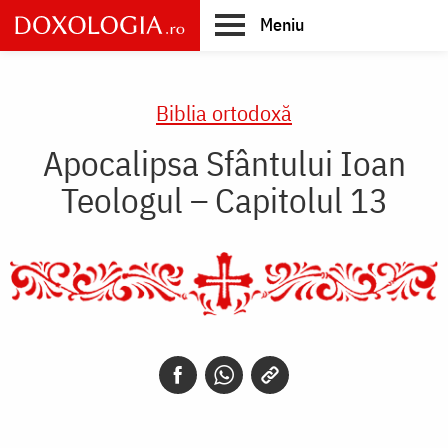
Skip
Meniu
to
main
Main
content
navigation
Biblia ortodoxă
Apocalipsa Sfântului Ioan
Teologul – Capitolul 13