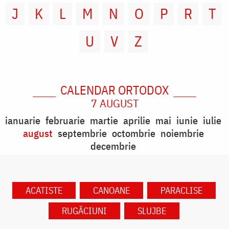
J
K
L
M
N
O
P
R
T
U
V
Z
CALENDAR ORTODOX
7 AUGUST
ianuarie
februarie
martie
aprilie
mai
iunie
iulie
august
septembrie
octombrie
noiembrie
decembrie
ACATISTE
CANOANE
PARACLISE
RUGĂCIUNI
SLUJBE