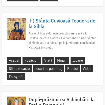
✝) Sfânta Cuvioasă Teodora de
la Sihla
Această floare duhovnicească și mireasă a lui
Hristos, pe care a odrăslit-o pământul binecuvântat
al Moldovei, s-a născut pe la jumătatea secolului al
XVII-lea, în satul...
Acatist
Rugăciuni
Viață
Minuni
Icoane
Sfinte moaște
Locuri de pelerinaj
Predici
Video
Fotografii
După-prăznuirea Schimbării la
Față a Domnului