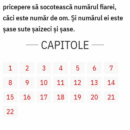
pricepere să socotească numărul fiarei,
căci este număr de om. Şi numărul ei este
şase sute şaizeci şi şase.
CAPITOLE
1
2
3
4
5
6
7
8
9
10
11
12
13
14
15
16
17
18
19
20
21
22