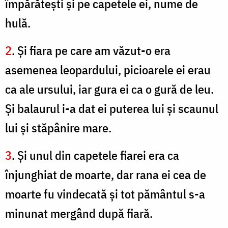
împărăteşti şi pe capetele ei, nume de
hulă.
2
. Şi fiara pe care am văzut-o era
asemenea leopardului, picioarele ei erau
ca ale ursului, iar gura ei ca o gură de leu.
Şi balaurul i-a dat ei puterea lui şi scaunul
lui şi stăpânire mare.
3
. Şi unul din capetele fiarei era ca
înjunghiat de moarte, dar rana ei cea de
moarte fu vindecată şi tot pământul s-a
minunat mergând după fiară.