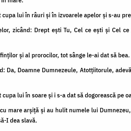
at cupa lui în râuri şi în izvoarele apelor şi s-au p
lor, zicând: Drept eşti Tu, Cel ce eşti şi Cel ce 
inţilor şi al prorocilor, tot sânge le-ai dat să bea
ind: Da, Doamne Dumnezeule, Atotţiitorule, adevă
at cupa lui în soare şi i s-a dat să dogorească pe o
i cu mare arşiţă şi au hulit numele lui Dumnezeu,
să-I dea slavă.