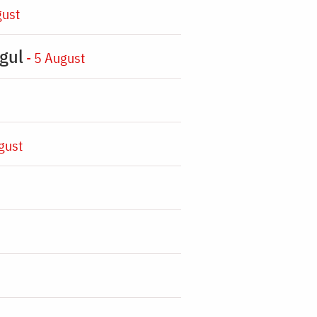
gust
gul
- 5 August
gust