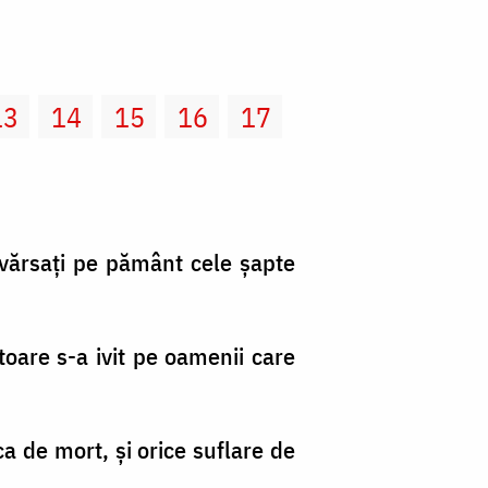
13
14
15
16
17
i vărsaţi pe pământ cele şapte
toare s-a ivit pe oamenii care
ca de mort, şi orice suflare de