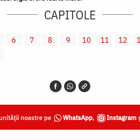
CAPITOLE
6
7
8
9
10
11
12
2
nității noastre pe
WhatsApp
,
Instagram