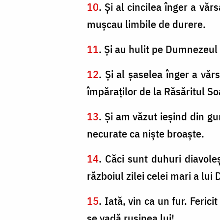
10
. Şi al cincilea înger a văr
muşcau limbile de durere.
11
. Şi au hulit pe Dumnezeul c
12
. Şi al şaselea înger a văr
împăraţilor de la Răsăritul So
13
. Şi am văzut ieşind din gu
necurate ca nişte broaşte.
14
. Căci sunt duhuri diavoleş
războiul zilei celei mari a lui
15
. Iată, vin ca un fur. Feri
se vadă ruşinea lui!