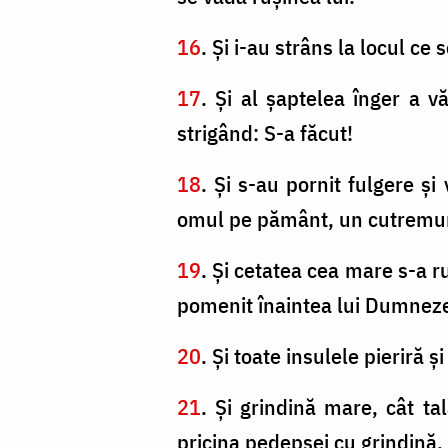
16
. Şi i-au strâns la locul 
17
. Şi al şaptelea înger a v
strigând: S-a făcut!
18
. Şi s-au pornit fulgere ş
omul pe pământ, un cutremur 
19
. Şi cetatea cea mare s-a ru
pomenit înaintea lui Dumnezeu
20
. Şi toate insulele pieriră ş
21
. Şi grindină mare, cât t
pricina pedepsei cu grindină, 