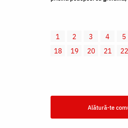
1
2
3
4
5
18
19
20
21
2
Alătură-te comu