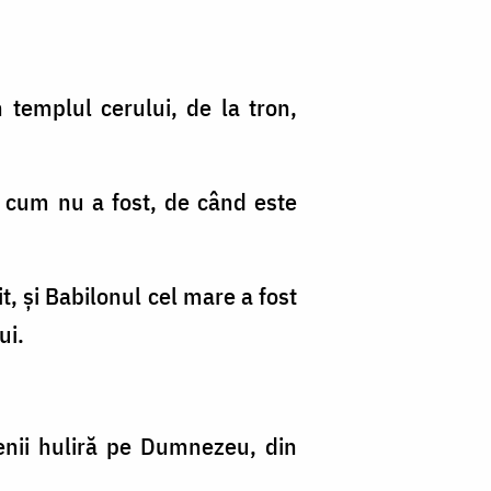
n templul cerului, de la tron,
şa cum nu a fost, de când este
it, şi Babilonul cel mare a fost
ui.
menii huliră pe Dumnezeu, din