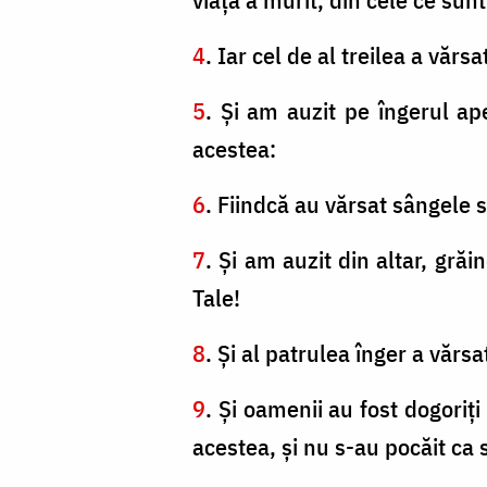
4
. Iar cel de al treilea a vărs
5
. Şi am auzit pe îngerul ape
acestea:
6
. Fiindcă au vărsat sângele sf
7
. Şi am auzit din altar, gră
Tale!
8
. Şi al patrulea înger a vărs
9
. Şi oamenii au fost dogoriţ
acestea, şi nu s-au pocăit ca 