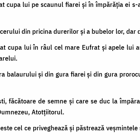
sat cupa lui pe scaunul fiarei şi în împărăţia ei s-
erului din pricina durerilor şi a bubelor lor, dar 
sat cupa lui în râul cel mare Eufrat şi apele lui a
arelui.
ra balaurului şi din gura fiarei şi din gura proroc
ti, făcătoare de semne şi care se duc la împăraţi
 Dumnezeu, Atotţiitorul.
cit este cel ce priveghează şi păstrează veşmintele