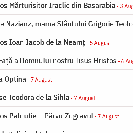
os Mărturisitor Iraclie din Basarabia
- 3 Au
de Nazianz, mama Sfântului Grigorie Teolo
ios Ioan Iacob de la Neamț
- 5 August
 Faţă a Domnului nostru Iisus Hristos
- 6 Au
la Optina
- 7 August
se Teodora de la Sihla
- 7 August
ios Pafnutie – Pârvu Zugravul
- 7 August