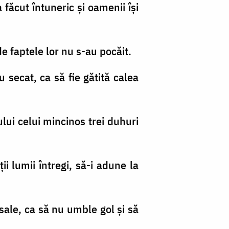
a făcut întuneric şi oamenii îşi
de faptele lor nu s-au pocăit.
u secat, ca să fie gătită calea
ului celui mincinos trei duhuri
i lumii întregi, să-i adune la
 sale, ca să nu umble gol şi să