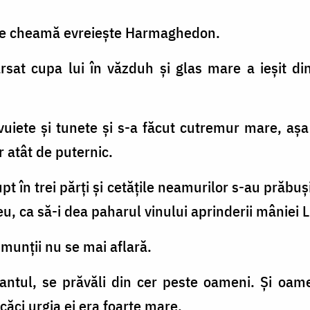
ce se cheamă evreieşte Harmaghedon.
ărsat cupa lui în văzduh şi glas mare a ieşit di
i vuiete şi tunete şi s-a făcut cutremur mare, a
atât de puternic.
pt în trei părţi şi cetăţile neamurilor s-au prăbuş
, ca să-i dea paharul vinului aprinderii mâniei L
i munţii nu se mai aflară.
alantul, se prăvăli din cer peste oameni. Şi oa
căci urgia ei era foarte mare.