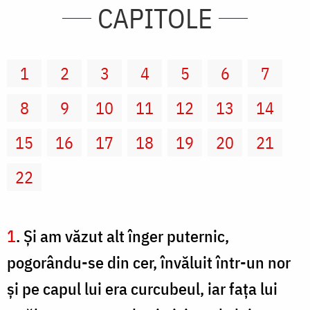
CAPITOLE
1
2
3
4
5
6
7
8
9
10
11
12
13
14
15
16
17
18
19
20
21
22
1
. Şi am văzut alt înger puternic,
pogorându-se din cer, învăluit într-un nor
şi pe capul lui era curcubeul, iar faţa lui