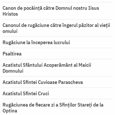
Canon de pocăință către Domnul nostru Iisus
Hristos
Canonul de rugăciune către îngerul păzitor al vieții
omului
Rugăciune la începerea lucrului
Psaltirea
Acatistul Sfântului Acoperământ al Maicii
Domnului
Acatistul Sfintei Cuvioase Parascheva
Acatistul Sfintei Cruci
Rugăciunea de fiecare zi a Sfinților Stareți de la
Optina