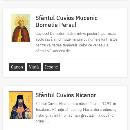
Sfântul Cuvios Mucenic
Dometie Persul
Cuviosul Dometie intrând într-o peșteră, petrecea
acolo săvârșind multe minuni cu numele lui Hristos,
pentru că dădea tămăduiri celor ce veneau la
dânsul și îi aducea de...
Canon
Viață
Icoane
Sfântul Cuvios Nicanor
Sfântul Cuvios Nicanor s-a născut în anul 1491, în
Tesalonic. Părinții săi, Ioan și Maria, doi credincioși
înstăriți, au întâmpinat mari greutăți în a dobândi
prunci....