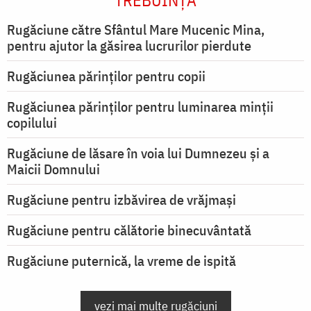
TREBUINȚA
Rugăciune către Sfântul Mare Mucenic Mina,
pentru ajutor la găsirea lucrurilor pierdute
Rugăciunea părinților pentru copii
Rugăciunea părinților pentru luminarea minţii
copilului
Rugăciune de lăsare în voia lui Dumnezeu şi a
Maicii Domnului
Rugăciune pentru izbăvirea de vrăjmași
Rugăciune pentru călătorie binecuvântată
Rugăciune puternică, la vreme de ispită
vezi mai multe rugăciuni