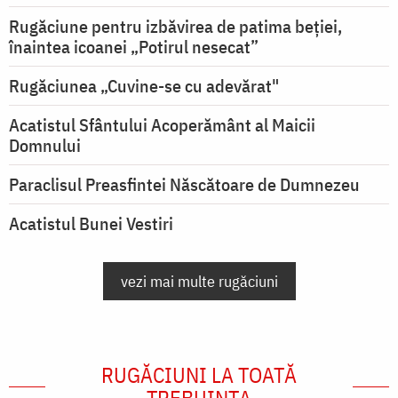
Rugăciune pentru izbăvirea de patima beției,
înaintea icoanei „Potirul nesecat”
Rugăciunea „Cuvine-se cu adevărat"
Acatistul Sfântului Acoperământ al Maicii
Domnului
Paraclisul Preasfintei Născătoare de Dumnezeu
Acatistul Bunei Vestiri
vezi mai multe rugăciuni
RUGĂCIUNI LA TOATĂ