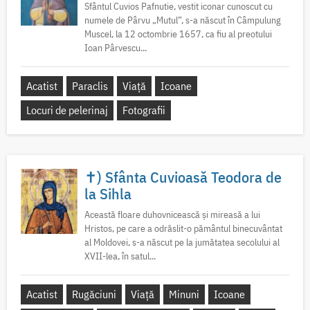
Sfântul Cuvios Pafnutie, vestit iconar cunoscut cu
numele de Pârvu „Mutul”, s-a născut în Câmpulung
Muscel, la 12 octombrie 1657, ca fiu al preotului
Ioan Pârvescu...
Acatist
Paraclis
Viață
Icoane
Locuri de pelerinaj
Fotografii
✝) Sfânta Cuvioasă Teodora de
la Sihla
Această floare duhovnicească și mireasă a lui
Hristos, pe care a odrăslit-o pământul binecuvântat
al Moldovei, s-a născut pe la jumătatea secolului al
XVII-lea, în satul...
Acatist
Rugăciuni
Viață
Minuni
Icoane