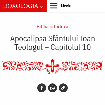
Skip
Meniu
to
main
Main
content
navigation
Biblia ortodoxă
Apocalipsa Sfântului Ioan
Teologul – Capitolul 10