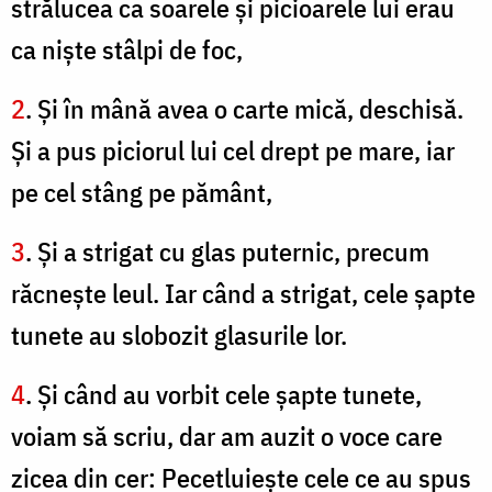
strălucea ca soarele şi picioarele lui erau
ca nişte stâlpi de foc,
2
. Şi în mână avea o carte mică, deschisă.
Şi a pus piciorul lui cel drept pe mare, iar
pe cel stâng pe pământ,
3
. Şi a strigat cu glas puternic, precum
răcneşte leul. Iar când a strigat, cele şapte
tunete au slobozit glasurile lor.
4
. Şi când au vorbit cele şapte tunete,
voiam să scriu, dar am auzit o voce care
zicea din cer: Pecetluieşte cele ce au spus