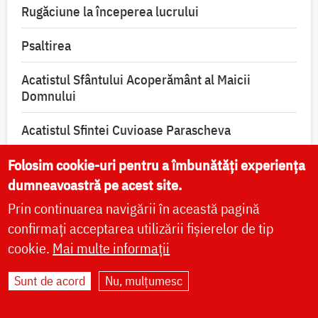
Rugăciune la începerea lucrului
Psaltirea
Acatistul Sfântului Acoperământ al Maicii
Domnului
Acatistul Sfintei Cuvioase Parascheva
Folosim cookie-uri pentru a îmbunătăți experiența
Acatistul Sfintei Cruci
dumneavoastră pe acest site.
Rugăciune de mulţumire către Maica Domnului
Prin continuarea navigării în această pagină
confirmați acceptarea utilizării fișierelor de tip
Rugăciune de mulțumire pentru binefacerile
cookie.
Mai multe informații
primite de la Dumnezeu
Sunt de acord
Nu, mulțumesc