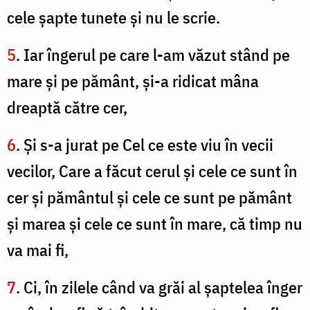
cele şapte tunete şi nu le scrie.
5
. Iar îngerul pe care l-am văzut stând pe
mare şi pe pământ, şi-a ridicat mâna
dreaptă către cer,
6
. Şi s-a jurat pe Cel ce este viu în vecii
vecilor, Care a făcut cerul şi cele ce sunt în
cer şi pământul şi cele ce sunt pe pământ
şi marea şi cele ce sunt în mare, că timp nu
va mai fi,
7
. Ci, în zilele când va grăi al şaptelea înger