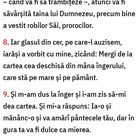
– când va fi să trâmbiţeze –, atunci va fi
săvârşită taina lui Dumnezeu, precum bine
a vestit robilor Săi, prorocilor.
8
. Iar glasul din cer, pe care-l auzisem,
iarăşi a vorbit cu mine, zicând: Mergi de ia
cartea cea deschisă din mâna îngerului,
care stă pe mare şi pe pământ.
9
. Şi m-am dus la înger şi i-am zis să-mi
dea cartea. Şi mi-a răspuns: Ia-o şi
mănânc-o şi va amărî pântecele tău, dar în
gura ta va fi dulce ca mierea.