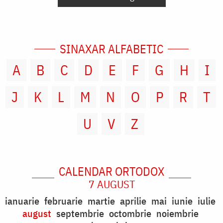
SINAXAR ALFABETIC
A
B
C
D
E
F
G
H
I
J
K
L
M
N
O
P
R
T
U
V
Z
CALENDAR ORTODOX
7 AUGUST
ianuarie
februarie
martie
aprilie
mai
iunie
iulie
august
septembrie
octombrie
noiembrie