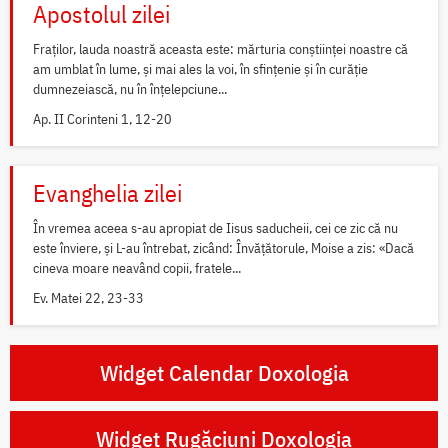
Apostolul zilei
Fraților, lauda noastră aceasta este: mărturia conștiinței noastre că
am umblat în lume, și mai ales la voi, în sfințenie și în curăție
dumnezeiască, nu în înțelepciune...
Ap. II Corinteni 1, 12-20
Evanghelia zilei
În vremea aceea s-au apropiat de Iisus saducheii, cei ce zic că nu
este înviere, și L-au întrebat, zicând: Învățătorule, Moise a zis: «Dacă
cineva moare neavând copii, fratele...
Ev. Matei 22, 23-33
Widget Calendar Doxologia
Widget Rugăciuni Doxologia