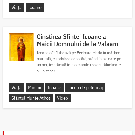
Viață
Icoane
Cinstirea Sfintei Icoane a
Maicii Domnului de la Valaam
Icoana o înfățișează pe Fecioara Maria în mărime
naturală, cu privirea coborâtă, stând în picioare pe
un nor, îmbrăcată într-o mantie roșie strălucitoare
și un stihar...
Viață
Minuni
Icoane
Locuri de pelerinaj
Sfântul Munte Athos
Video