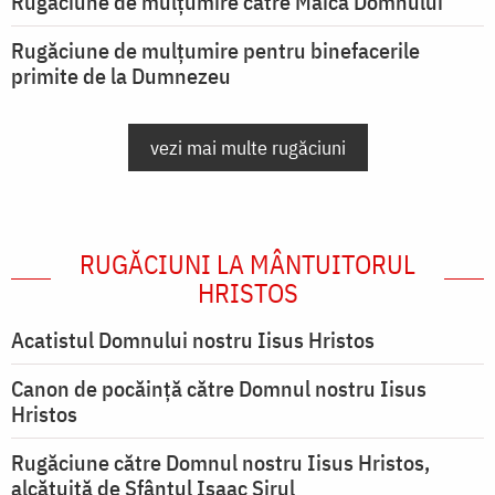
Rugăciune de mulţumire către Maica Domnului
Rugăciune de mulțumire pentru binefacerile
primite de la Dumnezeu
vezi mai multe rugăciuni
RUGĂCIUNI LA MÂNTUITORUL
HRISTOS
Acatistul Domnului nostru Iisus Hristos
Canon de pocăință către Domnul nostru Iisus
Hristos
Rugăciune către Domnul nostru Iisus Hristos,
alcătuită de Sfântul Isaac Sirul