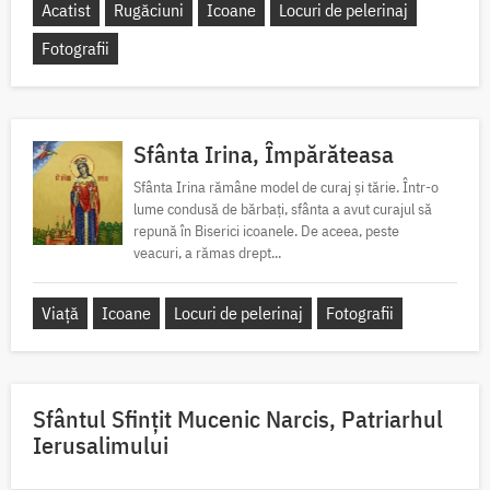
Acatist
Rugăciuni
Icoane
Locuri de pelerinaj
Fotografii
Sfânta Irina, Împărăteasa
Sfânta Irina rămâne model de curaj și tărie. Într-o
lume condusă de bărbați, sfânta a avut curajul să
repună în Biserici icoanele. De aceea, peste
veacuri, a rămas drept...
Viață
Icoane
Locuri de pelerinaj
Fotografii
Sfântul Sfinţit Mucenic Narcis, Patriarhul
Ierusalimului