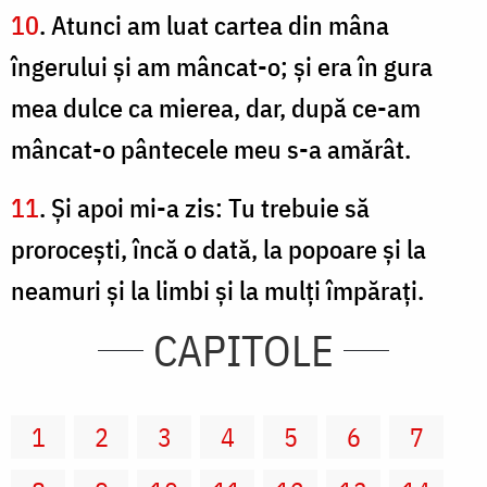
10
. Atunci am luat cartea din mâna
îngerului şi am mâncat-o; şi era în gura
mea dulce ca mierea, dar, după ce-am
mâncat-o pântecele meu s-a amărât.
11
. Şi apoi mi-a zis: Tu trebuie să
proroceşti, încă o dată, la popoare şi la
neamuri şi la limbi şi la mulţi împăraţi.
CAPITOLE
1
2
3
4
5
6
7