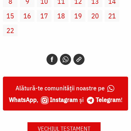
8
9
10
11
12
13
14
15
16
17
18
19
20
21
22
Alătură-te comunității noastre pe
WhatsApp
,
Instagram
și
Telegram
!
VECHIUL TESTAMENT