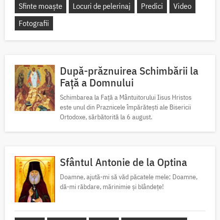
Sfinte moaște
Locuri de pelerinaj
Predici
Video
Fotografii
După-prăznuirea Schimbării la
Față a Domnului
Schimbarea la Față a Mântuitorului Iisus Hristos
este unul din Praznicele împărătești ale Bisericii
Ortodoxe, sărbătorită la 6 august.
Sfântul Antonie de la Optina
Doamne, ajută-mi să văd păcatele mele; Doamne,
dă-mi răbdare, mărinimie şi blândeţe!