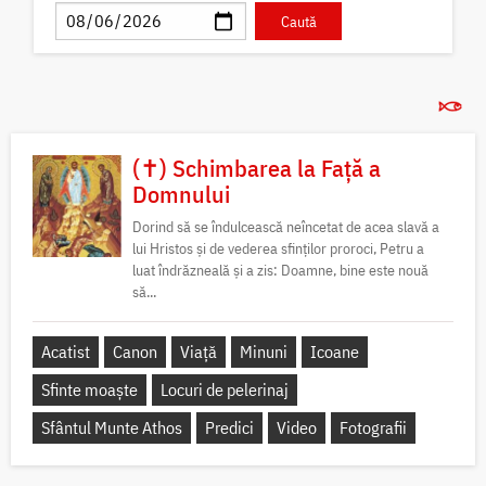
(✝) Schimbarea la Față a
Domnului
Dorind să se îndulcească neîncetat de acea slavă a
lui Hristos și de vederea sfinților proroci, Petru a
luat îndrăzneală și a zis: Doamne, bine este nouă
să...
Acatist
Canon
Viață
Minuni
Icoane
Sfinte moaște
Locuri de pelerinaj
Sfântul Munte Athos
Predici
Video
Fotografii