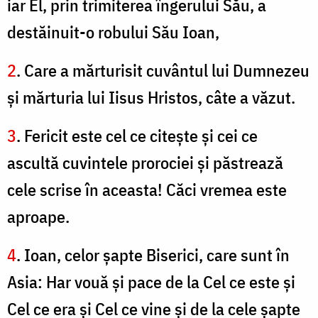
iar El, prin trimiterea îngerului Său, a
destăinuit-o robului Său Ioan,
2
. Care a mărturisit cuvântul lui Dumnezeu
şi mărturia lui Iisus Hristos, câte a văzut.
3
. Fericit este cel ce citeşte şi cei ce
ascultă cuvintele prorociei şi păstrează
cele scrise în aceasta! Căci vremea este
aproape.
4
. Ioan, celor şapte Biserici, care sunt în
Asia: Har vouă şi pace de la Cel ce este şi
Cel ce era şi Cel ce vine şi de la cele şapte