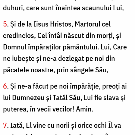
duhuri, care sunt înaintea scaunului Lui,
5
. Şi de la Iisus Hristos, Martorul cel
credincios, Cel întâi născut din morţi, şi
Domnul împăraţilor pământului. Lui, Care
ne iubeşte şi ne-a dezlegat pe noi din
păcatele noastre, prin sângele Său,
6
. Şi ne-a făcut pe noi împărăţie, preoţi ai
lui Dumnezeu şi Tatăl Său, Lui fie slava şi
puterea, în vecii vecilor! Amin.
7
. Iată, El vine cu norii şi orice ochi Îl va