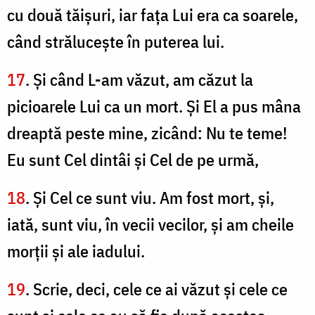
cu două tăişuri, iar faţa Lui era ca soarele,
când străluceşte în puterea lui.
17
. Şi când L-am văzut, am căzut la
picioarele Lui ca un mort. Şi El a pus mâna
dreaptă peste mine, zicând: Nu te teme!
Eu sunt Cel dintâi şi Cel de pe urmă,
18
. Şi Cel ce sunt viu. Am fost mort, şi,
iată, sunt viu, în vecii vecilor, şi am cheile
morţii şi ale iadului.
19
. Scrie, deci, cele ce ai văzut şi cele ce