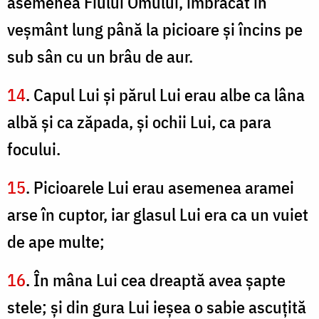
asemenea Fiului Omului, îmbrăcat în
veşmânt lung până la picioare şi încins pe
sub sân cu un brâu de aur.
14
. Capul Lui şi părul Lui erau albe ca lâna
albă şi ca zăpada, şi ochii Lui, ca para
focului.
15
. Picioarele Lui erau asemenea aramei
arse în cuptor, iar glasul Lui era ca un vuiet
de ape multe;
16
. În mâna Lui cea dreaptă avea şapte
stele; şi din gura Lui ieşea o sabie ascuţită