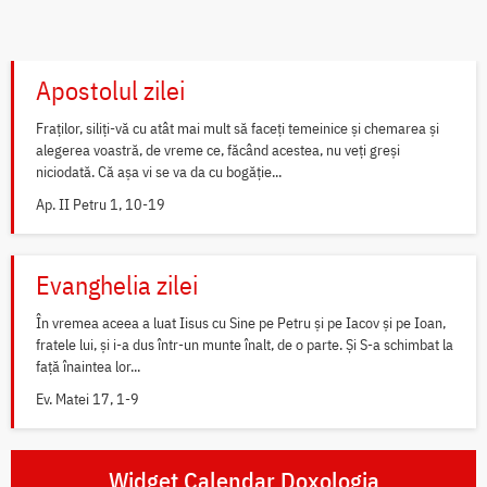
Apostolul zilei
Fraților, siliți-vă cu atât mai mult să faceți temeinice și chemarea și
alegerea voastră, de vreme ce, făcând acestea, nu veți greși
niciodată. Că așa vi se va da cu bogăție...
Ap. II Petru 1, 10-19
Evanghelia zilei
În vremea aceea a luat Iisus cu Sine pe Petru și pe Iacov și pe Ioan,
fratele lui, și i-a dus într-un munte înalt, de o parte. Și S-a schimbat la
față înaintea lor...
Ev. Matei 17, 1-9
Widget Calendar Doxologia