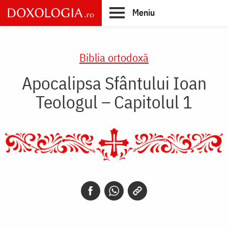
Skip
Meniu
to
main
Main
content
navigation
Biblia ortodoxă
Apocalipsa Sfântului Ioan
Teologul – Capitolul 1