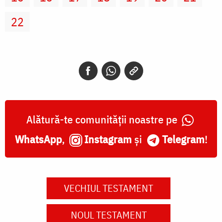
22
Alătură-te comunității noastre pe
WhatsApp
,
Instagram
și
Telegram
!
VECHIUL TESTAMENT
NOUL TESTAMENT