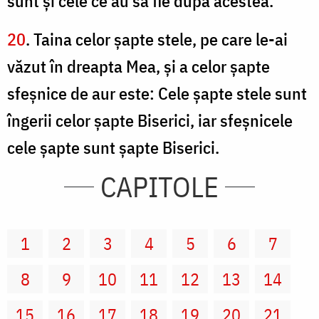
sunt şi cele ce au să fie după acestea.
20
. Taina celor şapte stele, pe care le-ai
văzut în dreapta Mea, şi a celor şapte
sfeşnice de aur este: Cele şapte stele sunt
îngerii celor şapte Biserici, iar sfeşnicele
cele şapte sunt şapte Biserici.
CAPITOLE
1
2
3
4
5
6
7
8
9
10
11
12
13
14
15
16
17
18
19
20
21