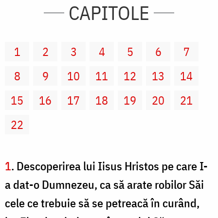
CAPITOLE
1
2
3
4
5
6
7
8
9
10
11
12
13
14
15
16
17
18
19
20
21
22
1
. Descoperirea lui Iisus Hristos pe care I-
a dat-o Dumnezeu, ca să arate robilor Săi
cele ce trebuie să se petreacă în curând,