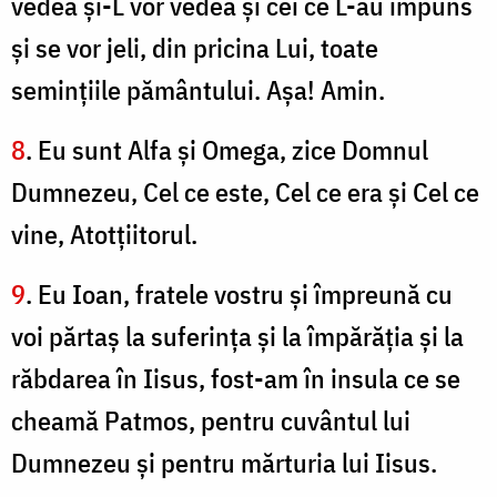
vedea şi-L vor vedea şi cei ce L-au împuns
şi se vor jeli, din pricina Lui, toate
seminţiile pământului. Aşa! Amin.
8
. Eu sunt Alfa şi Omega, zice Domnul
Dumnezeu, Cel ce este, Cel ce era şi Cel ce
vine, Atotţiitorul.
9
. Eu Ioan, fratele vostru şi împreună cu
voi părtaş la suferinţa şi la împărăţia şi la
răbdarea în Iisus, fost-am în insula ce se
cheamă Patmos, pentru cuvântul lui
Dumnezeu şi pentru mărturia lui Iisus.