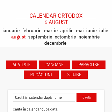
CALENDAR ORTODOX
6 AUGUST
ianuarie
februarie
martie
aprilie
mai
iunie
iulie
august
septembrie
octombrie
noiembrie
decembrie
ACATISTE
CANOANE
PARACLISE
RUGĂCIUNI
SLUJBE
Caută în calendar după dată