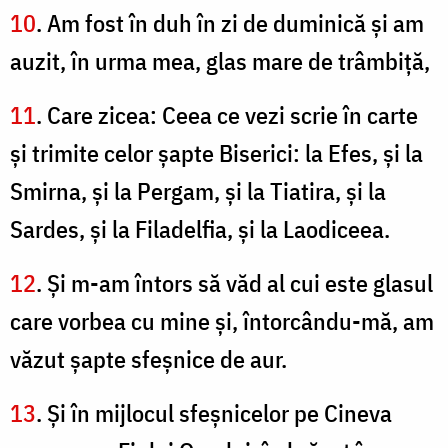
10
. Am fost în duh în zi de duminică şi am
auzit, în urma mea, glas mare de trâmbiţă,
11
. Care zicea: Ceea ce vezi scrie în carte
şi trimite celor şapte Biserici: la Efes, şi la
Smirna, şi la Pergam, şi la Tiatira, şi la
Sardes, şi la Filadelfia, şi la Laodiceea.
12
. Şi m-am întors să văd al cui este glasul
care vorbea cu mine şi, întorcându-mă, am
văzut şapte sfeşnice de aur.
13
. Şi în mijlocul sfeşnicelor pe Cineva