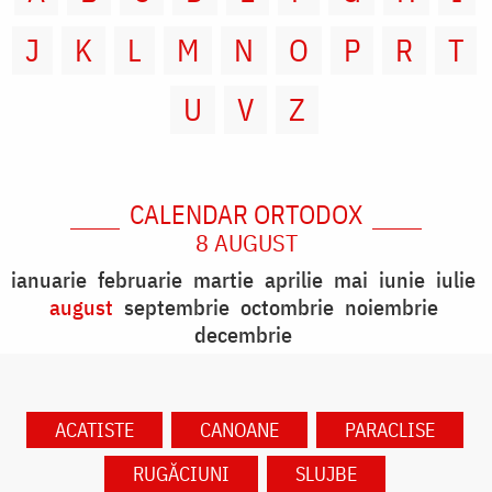
J
K
L
M
N
O
P
R
T
U
V
Z
CALENDAR ORTODOX
8 AUGUST
ianuarie
februarie
martie
aprilie
mai
iunie
iulie
august
septembrie
octombrie
noiembrie
decembrie
ACATISTE
CANOANE
PARACLISE
RUGĂCIUNI
SLUJBE