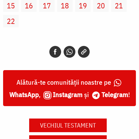
15
16
17
18
19
20
21
22
Alătură-te comunității noastre pe
WhatsApp
,
Instagram
și
Telegram
!
VECHIUL TESTAMENT