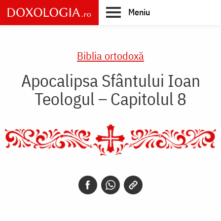
Skip
Meniu
to
main
Main
content
navigation
Biblia ortodoxă
Apocalipsa Sfântului Ioan
Teologul – Capitolul 8