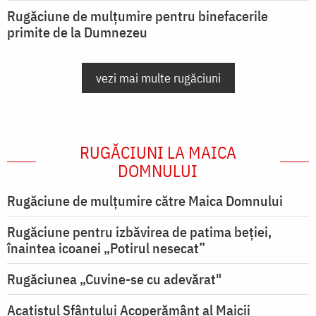
Rugăciune de mulțumire pentru binefacerile
primite de la Dumnezeu
vezi mai multe rugăciuni
RUGĂCIUNI LA MAICA
DOMNULUI
Rugăciune de mulţumire către Maica Domnului
Rugăciune pentru izbăvirea de patima beției,
înaintea icoanei „Potirul nesecat”
Rugăciunea „Cuvine-se cu adevărat"
Acatistul Sfântului Acoperământ al Maicii