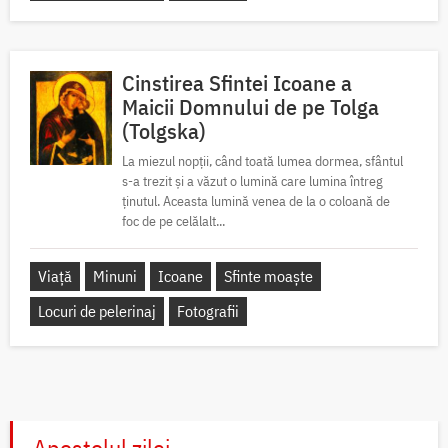
Cinstirea Sfintei Icoane a
Maicii Domnului de pe Tolga
(Tolgska)
La miezul nopții, când toată lumea dormea, sfântul
s-a trezit și a văzut o lumină care lumina întreg
ținutul. Aceasta lumină venea de la o coloană de
foc de pe celălalt...
Viață
Minuni
Icoane
Sfinte moaște
Locuri de pelerinaj
Fotografii