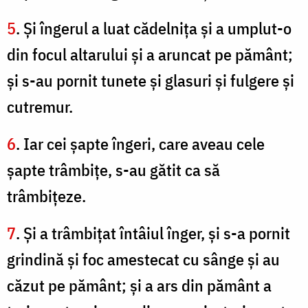
5
. Şi îngerul a luat cădelniţa şi a umplut-o
din focul altarului şi a aruncat pe pământ;
şi s-au pornit tunete şi glasuri şi fulgere şi
cutremur.
6
. Iar cei şapte îngeri, care aveau cele
şapte trâmbiţe, s-au gătit ca să
trâmbiţeze.
7
. Şi a trâmbiţat întâiul înger, şi s-a pornit
grindină şi foc amestecat cu sânge şi au
căzut pe pământ; şi a ars din pământ a