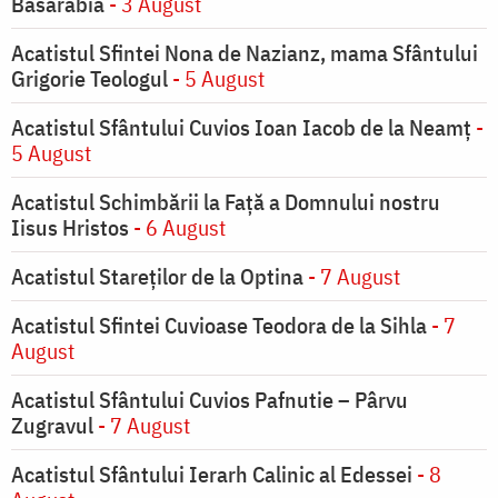
Basarabia
- 3 August
Acatistul Sfintei Nona de Nazianz, mama Sfântului
Grigorie Teologul
- 5 August
Acatistul Sfântului Cuvios Ioan Iacob de la Neamț
-
5 August
Acatistul Schimbării la Faţă a Domnului nostru
Iisus Hristos
- 6 August
Acatistul Stareţilor de la Optina
- 7 August
Acatistul Sfintei Cuvioase Teodora de la Sihla
- 7
August
Acatistul Sfântului Cuvios Pafnutie – Pârvu
Zugravul
- 7 August
Acatistul Sfântului Ierarh Calinic al Edessei
- 8