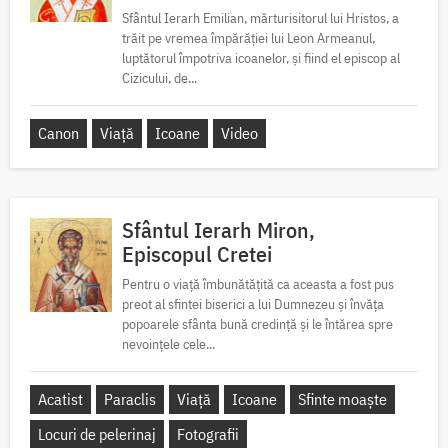
Sfântul Ierarh Emilian, mărturisitorul lui Hristos, a
trăit pe vremea împărăției lui Leon Armeanul,
luptătorul împotriva icoanelor, și fiind el episcop al
Cizicului, de...
Canon
Viață
Icoane
Video
Sfântul Ierarh Miron,
Episcopul Cretei
Pentru o viață îmbunătățită ca aceasta a fost pus
preot al sfintei biserici a lui Dumnezeu și învăța
popoarele sfânta bună credință și le întărea spre
nevoințele cele...
Acatist
Paraclis
Viață
Icoane
Sfinte moaște
Locuri de pelerinaj
Fotografii