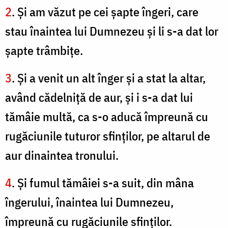
2
. Şi am văzut pe cei şapte îngeri, care
stau înaintea lui Dumnezeu şi li s-a dat lor
şapte trâmbiţe.
3
. Şi a venit un alt înger şi a stat la altar,
având cădelniţă de aur, şi i s-a dat lui
tămâie multă, ca s-o aducă împreună cu
rugăciunile tuturor sfinţilor, pe altarul de
aur dinaintea tronului.
4
. Şi fumul tămâiei s-a suit, din mâna
îngerului, înaintea lui Dumnezeu,
împreună cu rugăciunile sfinţilor.