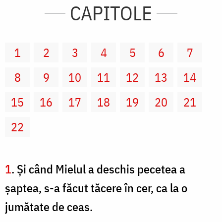
CAPITOLE
1
2
3
4
5
6
7
8
9
10
11
12
13
14
15
16
17
18
19
20
21
22
1
. Şi când Mielul a deschis pecetea a
şaptea, s-a făcut tăcere în cer, ca la o
jumătate de ceas.