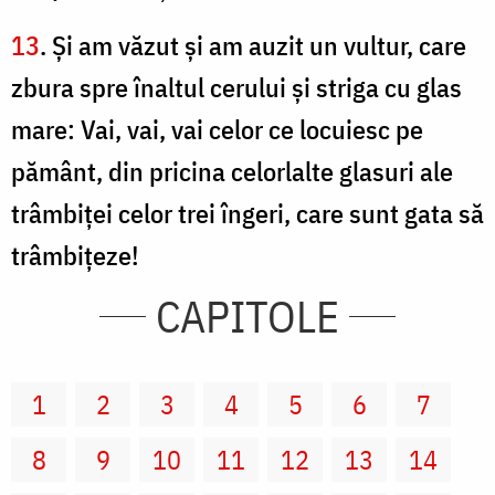
13
. Şi am văzut şi am auzit un vultur, care
zbura spre înaltul cerului şi striga cu glas
mare: Vai, vai, vai celor ce locuiesc pe
pământ, din pricina celorlalte glasuri ale
trâmbiţei celor trei îngeri, care sunt gata să
trâmbiţeze!
CAPITOLE
1
2
3
4
5
6
7
8
9
10
11
12
13
14