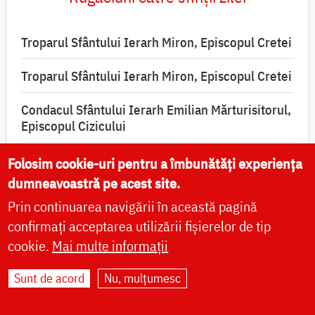
Troparul Sfântului Ierarh Miron, Episcopul Cretei
Troparul Sfântului Ierarh Miron, Episcopul Cretei
Condacul Sfântului Ierarh Emilian Mărturisitorul,
Episcopul Cizicului
Condacul Sfântului Ierarh Calinic al Edessei
Folosim cookie-uri pentru a îmbunătăți experiența
dumneavoastră pe acest site.
Condacul Sfântului Preot Mucenic Alexandru din
Prin continuarea navigării în această pagină
Basarabia
confirmați acceptarea utilizării fișierelor de tip
Condacul Sfântului Ierarh Miron, Episcopul
cookie.
Mai multe informații
Cretei
Sunt de acord
Nu, mulțumesc
Acatistul Sfântului Ierarh Miron, Episcopul Cretei