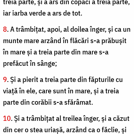
treia parte, şi a ars din copaci a treia parte,
iar iarba verde a ars de tot.
8
. A trâmbiţat, apoi, al doilea înger, şi ca un
munte mare arzând în flăcări s-a prăbuşit
în mare şi a treia parte din mare s-a
prefăcut în sânge;
9
. Şi a pierit a treia parte din făpturile cu
viaţă în ele, care sunt în mare, şi a treia
parte din corăbii s-a sfărâmat.
10
. Şi a trâmbiţat al treilea înger, şi a căzut
din cer o stea uriaşă, arzând ca o făclie, şi