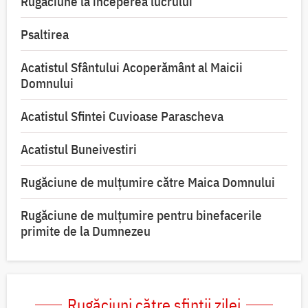
Rugăciune la începerea lucrului
Psaltirea
Acatistul Sfântului Acoperământ al Maicii
Domnului
Acatistul Sfintei Cuvioase Parascheva
Acatistul Buneivestiri
Rugăciune de mulţumire către Maica Domnului
Rugăciune de mulțumire pentru binefacerile
primite de la Dumnezeu
Rugăciuni către sfinții zilei