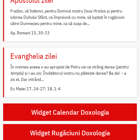
Apostolul zilei
Fraților, vă îndemn, pentru Domnul nostru Iisus Hristos și pentru
iubirea Duhului Sfânt, ca împreună cu mine, să luptați în rugăciuni
către Dumnezeu pentru mine, ca să scap de...
Ap. Romani 15, 30-33
Evanghelia zilei
În vremea aceea s-au apropiat de Petru cei ce strâng darea (
pentru
templu
) și i-au zis: Învățătorul vostru nu plătește darea? Ba da! – a
zis el. Dar intrând...
Ev. Matei 17, 24-27; 18, 1-4
Widget Calendar Doxologia
Widget Rugăciuni Doxologia