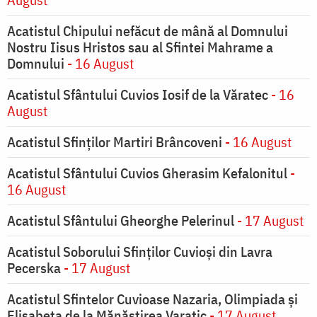
Acatistul Chipului nefăcut de mână al Domnului
Nostru Iisus Hristos sau al Sfintei Mahrame a
Domnului
- 16 August
Acatistul Sfântului Cuvios Iosif de la Văratec
- 16
August
Acatistul Sfinților Martiri Brâncoveni
- 16 August
Acatistul Sfântului Cuvios Gherasim Kefalonitul
-
16 August
Acatistul Sfântului Gheorghe Pelerinul
- 17 August
Acatistul Soborului Sfinților Cuvioși din Lavra
Pecerska
- 17 August
Acatistul Sfintelor Cuvioase Nazaria, Olimpiada și
Elisabeta de la Mănăstirea Varatic
- 17 August