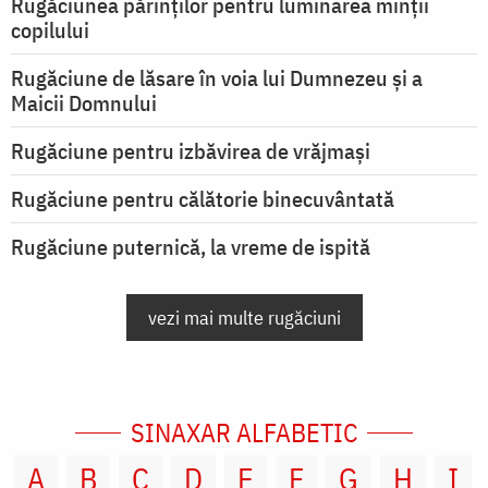
Rugăciunea părinților pentru luminarea minţii
copilului
Rugăciune de lăsare în voia lui Dumnezeu şi a
Maicii Domnului
Rugăciune pentru izbăvirea de vrăjmași
Rugăciune pentru călătorie binecuvântată
Rugăciune puternică, la vreme de ispită
vezi mai multe rugăciuni
SINAXAR ALFABETIC
A
B
C
D
E
F
G
H
I