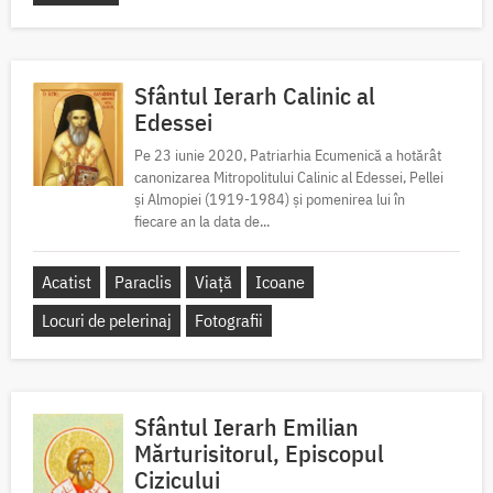
Sfântul Ierarh Calinic al
Edessei
Pe 23 iunie 2020, Patriarhia Ecumenică a hotărât
canonizarea Mitropolitului Calinic al Edessei, Pellei
și Almopiei (1919-1984) și pomenirea lui în
fiecare an la data de...
Acatist
Paraclis
Viață
Icoane
Locuri de pelerinaj
Fotografii
Sfântul Ierarh Emilian
Mărturisitorul, Episcopul
Cizicului