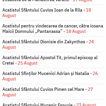
Acatistul Sfântului Cuvios Ioan de la Rila
- 18
August
Acatistul pentru vindecarea de cancer, către icoana
Maicii Domnului „Pantanassa”
- 18 August
Acatistul Sfântului Dionisie din Zakynthos
- 24
August
Acatistul Sfântului Apostol Tit, primul episcop al
Cretei
- 25 August
Acatistul Sfinților Mucenici Adrian și Natalia
- 26
August
Acatistul Sfântului Cuvios Pimen cel Mare
- 27
August
Acatistul Sfântului Mucenic Fanurie
- 27 August